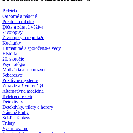
Beletria
Odborné a náučné
Pre deti a mládež
Diéty a zdravá výživa
Životopisy
Životopisy a reportáže
Kuchárky
Humanitné a spoločenské vedy
História
20. storočie
Psychológia
Motivácia a sebarozvoj
Sebarozvoj
Pozitívne myslenie
Zdravie a životný štýl
Alternatívna medicína
Beletria pre deti
Detektívky
Detektívky, trilery a horory
Náučné knihy
Sci-fi a fantasy
Trilery
Vystrihovanie