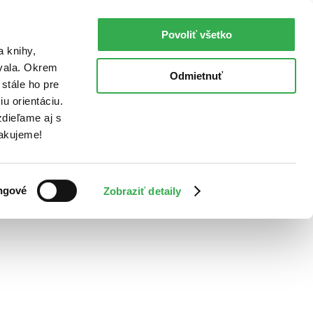
Povoliť všetko
a knihy,
ovala. Okrem
Odmietnuť
stále ho pre
u orientáciu.
dieľame aj s
Ďakujeme!
ngové
Zobraziť detaily