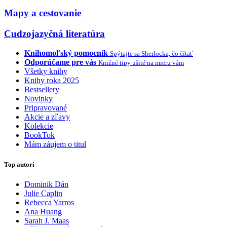
Mapy a cestovanie
Cudzojazyčná literatúra
Knihomoľský pomocník
Spýtajte sa Sherlocka, čo čítať
Odporúčame pre vás
Knižné tipy ušité na mieru vám
Všetky knihy
Knihy roka 2025
Bestsellery
Novinky
Pripravované
Akcie a zľavy
Kolekcie
BookTok
Mám záujem o titul
Top autori
Dominik Dán
Julie Caplin
Rebecca Yarros
Ana Huang
Sarah J. Maas