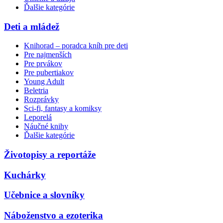
Ďalšie kategórie
Deti a mládež
Knihorad – poradca kníh pre deti
Pre najmenších
Pre prvákov
Pre pubertiakov
Young Adult
Beletria
Rozprávky
Sci-fi, fantasy a komiksy
Leporelá
Náučné knihy
Ďalšie kategórie
Životopisy a reportáže
Kuchárky
Učebnice a slovníky
Náboženstvo a ezoterika