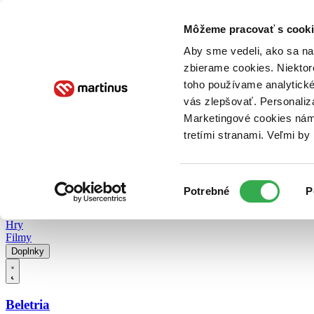
Doručenie
Kníhkupectvá
Knihovrátok
Poukážky
Knižný blog
Kontakt
Môžeme pracovať s cooki
Aby sme vedeli, ako sa na 
zbierame cookies. Niektor
E-knihy
Audioknihy
Hry
Filmy
Knihy
Doplnky
toho používame analytické
vás zlepšovať. Personaliz
Vyhľadávanie
Marketingové cookies nám 
tretími stranami. Veľmi b
Prihlásiť
Vyhľadávanie
Výber
Knihy
Potrebné
P
súhlasu
E-knihy
Audioknihy
Hry
Filmy
Doplnky
Beletria