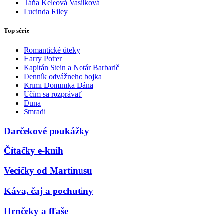
Táňa Keleová Vasilková
Lucinda Riley
Top série
Romantické úteky
Harry Potter
Kapitán Stein a Notár Barbarič
Denník odvážneho bojka
Krimi Dominika Dána
Učím sa rozprávať
Duna
Smradi
Darčekové poukážky
Čítačky e-kníh
Vecičky od Martinusu
Káva, čaj a pochutiny
Hrnčeky a fľaše