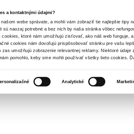
es a kontaktnými údajmi?
našom webe správate, a mohli vám zobraziť tie najlepšie tipy n
é sú naozaj potrebné a bez nich by naša stránka vôbec nefung
 cookies, ktoré nám umožňujú zisťovať, ako náš web funguje, a 
ačné cookies nám dovoľujú prispôsobovať stránku pre vašu lepši
zas umožňujú zobrazenie relevantnej reklamy. Niektoré údaje z
y nám pomohlo, keby sme mohli používať všetky tieto cookies. 
ersonalizačné
Analytické
Marketi