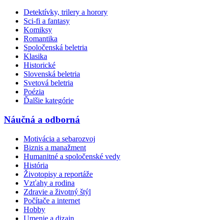
Detektívky, trilery a horory
Sci-fi a fantasy
Komiksy
Romantika
Spoločenská beletria
Klasika
Historické
Slovenská beletria
Svetová beletria
Poézia
Ďalšie kategórie
Náučná a odborná
Motivácia a sebarozvoj
Biznis a manažment
Humanitné a spoločenské vedy
História
Životopisy a reportáže
Vzťahy a rodina
Zdravie a životný štýl
Počítače a internet
Hobby
Umenie a dizajn