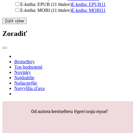
E-kniha: EPUB (11 titulov)
E-kniha: EPUB
11
E-kniha: MOBI (11 titulov)
E-kniha: MOBI
11
Zúžiť výber
Zoradiť
Bestsellery
Top hodnotené
Novinky
Najdrahšie
Najlacnejšie
Najvyššia zľava