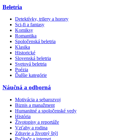
Beletria
Detektívky, trilery a horory
Sci-fi a fantasy
Komiksy
Romantika
Spoločenská beletria
Klasika
Historické
Slovenská beletria
Svetová beletria
Poézia
Ďalšie kategórie
Náučná a odborná
Motivácia a sebarozvoj
Biznis a manažment
Humanitné a spoločenské vedy
História
Životopisy a reportáže
Vzťahy a rodina
Zdravie a životný štýl
Počítače a internet