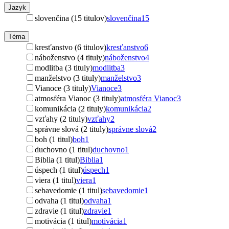
Jazyk
slovenčina (15 titulov)
slovenčina
15
Téma
kresťanstvo (6 titulov)
kresťanstvo
6
náboženstvo (4 tituly)
náboženstvo
4
modlitba (3 tituly)
modlitba
3
manželstvo (3 tituly)
manželstvo
3
Vianoce (3 tituly)
Vianoce
3
atmosféra Vianoc (3 tituly)
atmosféra Vianoc
3
komunikácia (2 tituly)
komunikácia
2
vzťahy (2 tituly)
vzťahy
2
správne slová (2 tituly)
správne slová
2
boh (1 titul)
boh
1
duchovno (1 titul)
duchovno
1
Biblia (1 titul)
Biblia
1
úspech (1 titul)
úspech
1
viera (1 titul)
viera
1
sebavedomie (1 titul)
sebavedomie
1
odvaha (1 titul)
odvaha
1
zdravie (1 titul)
zdravie
1
motivácia (1 titul)
motivácia
1