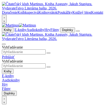
Doručenie
Kníhkupectvá
Knihovrátok
Poukážky
Knižný blog
Kontakt
E-knihy
Audioknihy
Hry
Filmy
Knihy
Doplnky
Vyhľadávanie
Prihlásiť
Vyhľadávanie
Knihy
E-knihy
Audioknihy
Hry
Filmy
Doplnky