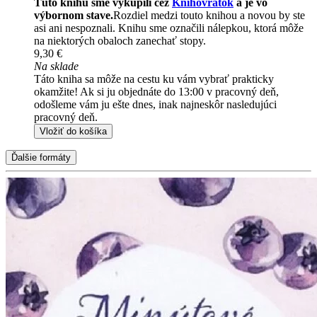
Túto knihu sme vykúpili cez
Knihovrátok
a je vo
výbornom stave.
Rozdiel medzi touto knihou a novou by ste
asi ani nespoznali. Knihu sme označili nálepkou, ktorá môže
na niektorých obaloch zanechať stopy.
9,30 €
Na sklade
Táto kniha sa môže na cestu ku vám vybrať prakticky
okamžite! Ak si ju objednáte do 13:00 v pracovný deň,
odošleme vám ju ešte dnes, inak najneskôr nasledujúci
pracovný deň.
Vložiť do košíka
Ďalšie formáty