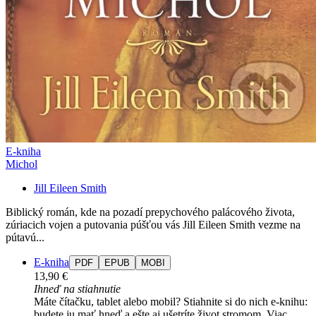
E-kniha
Michol
Jill Eileen Smith
Biblický román, kde na pozadí prepychového palácového života,
zúriacich vojen a putovania púšťou vás Jill Eileen Smith vezme na
pútavú...
E-kniha
PDF
EPUB
MOBI
13,90 €
Ihneď na stiahnutie
Máte čítačku, tablet alebo mobil? Stiahnite si do nich e-knihu:
budete ju mať hneď a ešte aj ušetríte život stromom. Viac