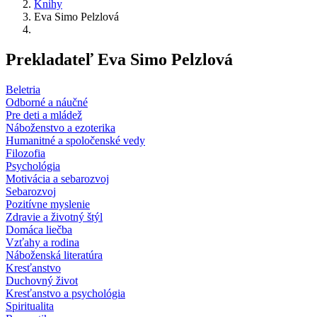
Knihy
Eva Simo Pelzlová
Prekladateľ Eva Simo Pelzlová
Beletria
Odborné a náučné
Pre deti a mládež
Náboženstvo a ezoterika
Humanitné a spoločenské vedy
Filozofia
Psychológia
Motivácia a sebarozvoj
Sebarozvoj
Pozitívne myslenie
Zdravie a životný štýl
Domáca liečba
Vzťahy a rodina
Náboženská literatúra
Kresťanstvo
Duchovný život
Kresťanstvo a psychológia
Spiritualita