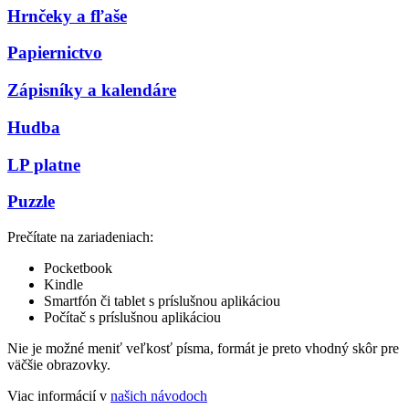
Hrnčeky a fľaše
Papiernictvo
Zápisníky a kalendáre
Hudba
LP platne
Puzzle
Prečítate na zariadeniach:
Pocketbook
Kindle
Smartfón či tablet s príslušnou aplikáciou
Počítač s príslušnou aplikáciou
Nie je možné meniť veľkosť písma, formát je preto vhodný skôr pre
väčšie obrazovky.
Viac informácií v
našich návodoch