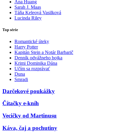
Ana Huang
Sarah J. Maas
Táňa Keleová Vasilková
Lucinda Riley
Top série
Romantické úteky
Harry Potter
Kapitán Stein a Notár Barbarič
Denník odvážneho bojka
Krimi Dominika Dána
Učím sa rozprávať
Duna
Smradi
Darčekové poukážky
Čítačky e-kníh
Vecičky od Martinusu
Káva, čaj a pochutiny