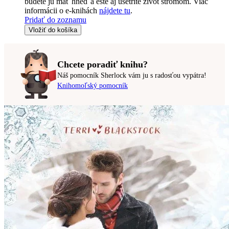
budete ju mať hneď a ešte aj ušetríte život stromom. Viac
informácii o e-knihách
nájdete tu
.
Pridať do zoznamu
Vložiť do košíka
Chcete poradiť knihu?
Náš pomocník Sherlock vám ju s radosťou vypátra!
Knihomoľský pomocník