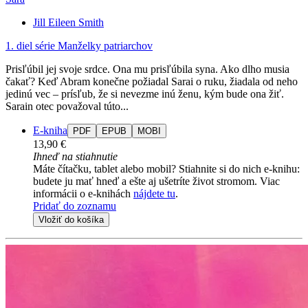
Jill Eileen Smith
1. diel série
Manželky patriarchov
Prisľúbil jej svoje srdce. Ona mu prisľúbila syna. Ako dlho musia
čakať? Keď Abram konečne požiadal Sarai o ruku, žiadala od neho
jedinú vec – prísľub, že si nevezme inú ženu, kým bude ona žiť.
Sarain otec považoval túto...
E-kniha
PDF
EPUB
MOBI
13,90 €
Ihneď na stiahnutie
Máte čítačku, tablet alebo mobil? Stiahnite si do nich e-knihu:
budete ju mať hneď a ešte aj ušetríte život stromom. Viac
informácii o e-knihách
nájdete tu
.
Pridať do zoznamu
Vložiť do košíka