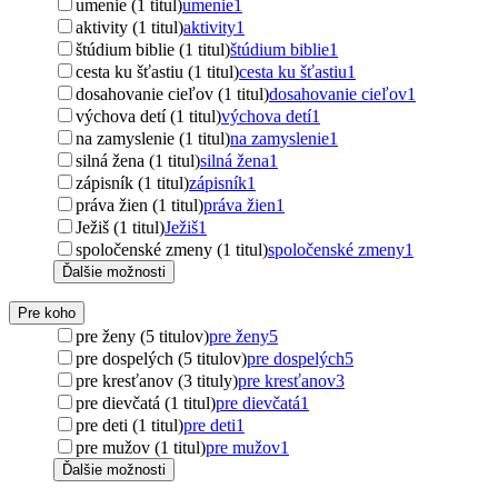
umenie (1 titul)
umenie
1
aktivity (1 titul)
aktivity
1
štúdium biblie (1 titul)
štúdium biblie
1
cesta ku šťastiu (1 titul)
cesta ku šťastiu
1
dosahovanie cieľov (1 titul)
dosahovanie cieľov
1
výchova detí (1 titul)
výchova detí
1
na zamyslenie (1 titul)
na zamyslenie
1
silná žena (1 titul)
silná žena
1
zápisník (1 titul)
zápisník
1
práva žien (1 titul)
práva žien
1
Ježiš (1 titul)
Ježiš
1
spoločenské zmeny (1 titul)
spoločenské zmeny
1
Ďalšie možnosti
Pre koho
pre ženy (5 titulov)
pre ženy
5
pre dospelých (5 titulov)
pre dospelých
5
pre kresťanov (3 tituly)
pre kresťanov
3
pre dievčatá (1 titul)
pre dievčatá
1
pre deti (1 titul)
pre deti
1
pre mužov (1 titul)
pre mužov
1
Ďalšie možnosti