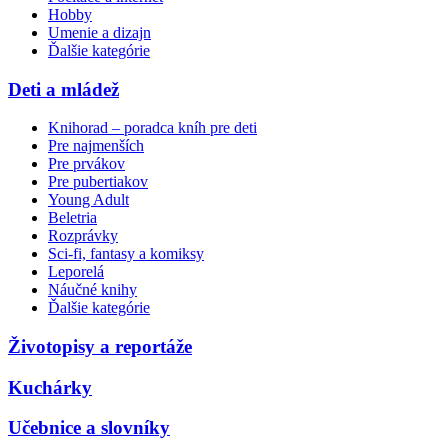
Hobby
Umenie a dizajn
Ďalšie kategórie
Deti a mládež
Knihorad – poradca kníh pre deti
Pre najmenších
Pre prvákov
Pre pubertiakov
Young Adult
Beletria
Rozprávky
Sci-fi, fantasy a komiksy
Leporelá
Náučné knihy
Ďalšie kategórie
Životopisy a reportáže
Kuchárky
Učebnice a slovníky