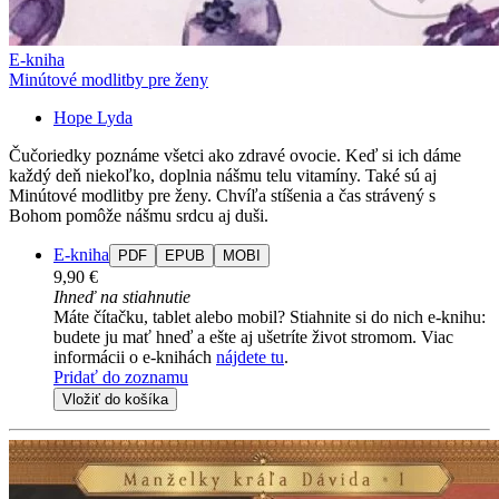
E-kniha
Minútové modlitby pre ženy
Hope Lyda
Čučoriedky poznáme všetci ako zdravé ovocie. Keď si ich dáme
každý deň niekoľko, doplnia nášmu telu vitamíny. Také sú aj
Minútové modlitby pre ženy. Chvíľa stíšenia a čas strávený s
Bohom pomôže nášmu srdcu aj duši.
E-kniha
PDF
EPUB
MOBI
9,90 €
Ihneď na stiahnutie
Máte čítačku, tablet alebo mobil? Stiahnite si do nich e-knihu:
budete ju mať hneď a ešte aj ušetríte život stromom. Viac
informácii o e-knihách
nájdete tu
.
Pridať do zoznamu
Vložiť do košíka