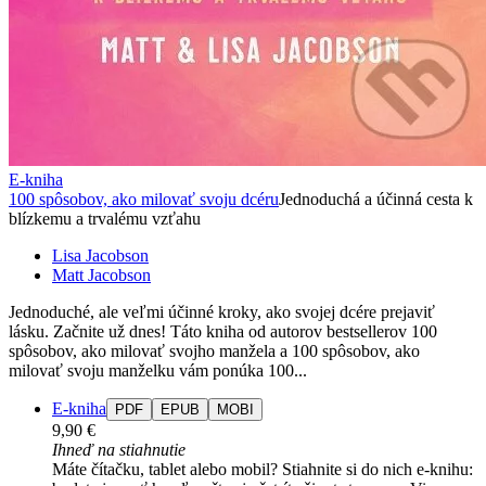
E-kniha
100 spôsobov, ako milovať svoju dcéru
Jednoduchá a účinná cesta k
blízkemu a trvalému vzťahu
Lisa Jacobson
Matt Jacobson
Jednoduché, ale veľmi účinné kroky, ako svojej dcére prejaviť
lásku. Začnite už dnes! Táto kniha od autorov bestsellerov 100
spôsobov, ako milovať svojho manžela a 100 spôsobov, ako
milovať svoju manželku vám ponúka 100...
E-kniha
PDF
EPUB
MOBI
9,90 €
Ihneď na stiahnutie
Máte čítačku, tablet alebo mobil? Stiahnite si do nich e-knihu: