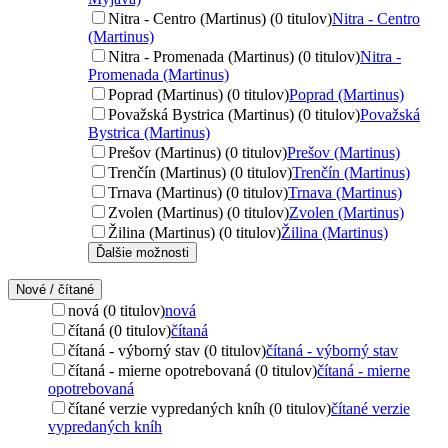
Nitra - Centro (Martinus) (0 titulov)
Nitra - Centro
(Martinus)
Nitra - Promenada (Martinus) (0 titulov)
Nitra -
Promenada (Martinus)
Poprad (Martinus) (0 titulov)
Poprad (Martinus)
Považská Bystrica (Martinus) (0 titulov)
Považská
Bystrica (Martinus)
Prešov (Martinus) (0 titulov)
Prešov (Martinus)
Trenčín (Martinus) (0 titulov)
Trenčín (Martinus)
Trnava (Martinus) (0 titulov)
Trnava (Martinus)
Zvolen (Martinus) (0 titulov)
Zvolen (Martinus)
Žilina (Martinus) (0 titulov)
Žilina (Martinus)
Ďalšie možnosti
Nové / čítané
nová (0 titulov)
nová
čítaná (0 titulov)
čítaná
čítaná - výborný stav (0 titulov)
čítaná - výborný stav
čítaná - mierne opotrebovaná (0 titulov)
čítaná - mierne
opotrebovaná
čítané verzie vypredaných kníh (0 titulov)
čítané verzie
vypredaných kníh