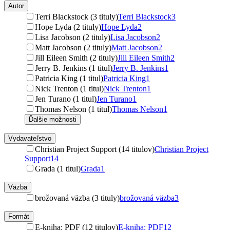
Autor
Terri Blackstock (3 tituly)
Terri Blackstock
3
Hope Lyda (2 tituly)
Hope Lyda
2
Lisa Jacobson (2 tituly)
Lisa Jacobson
2
Matt Jacobson (2 tituly)
Matt Jacobson
2
Jill Eileen Smith (2 tituly)
Jill Eileen Smith
2
Jerry B. Jenkins (1 titul)
Jerry B. Jenkins
1
Patricia King (1 titul)
Patricia King
1
Nick Trenton (1 titul)
Nick Trenton
1
Jen Turano (1 titul)
Jen Turano
1
Thomas Nelson (1 titul)
Thomas Nelson
1
Ďalšie možnosti
Vydavateľstvo
Christian Project Support (14 titulov)
Christian Project
Support
14
Grada (1 titul)
Grada
1
Väzba
brožovaná väzba (3 tituly)
brožovaná väzba
3
Formát
E-kniha: PDF (12 titulov)
E-kniha: PDF
12