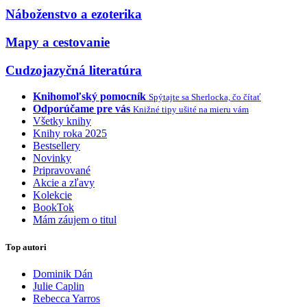
Náboženstvo a ezoterika
Mapy a cestovanie
Cudzojazyčná literatúra
Knihomoľský pomocník
Spýtajte sa Sherlocka, čo čítať
Odporúčame pre vás
Knižné tipy ušité na mieru vám
Všetky knihy
Knihy roka 2025
Bestsellery
Novinky
Pripravované
Akcie a zľavy
Kolekcie
BookTok
Mám záujem o titul
Top autori
Dominik Dán
Julie Caplin
Rebecca Yarros