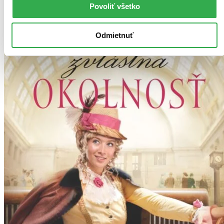
Povoliť všetko
Odmietnuť