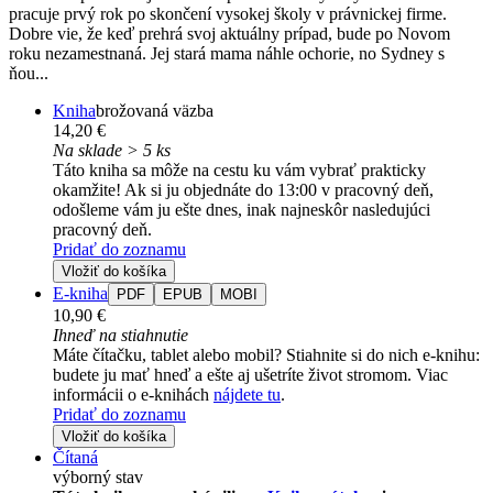
pracuje prvý rok po skončení vysokej školy v právnickej firme.
Dobre vie, že keď prehrá svoj aktuálny prípad, bude po Novom
roku nezamestnaná. Jej stará mama náhle ochorie, no Sydney s
ňou...
Kniha
brožovaná väzba
14,20 €
Na sklade > 5 ks
Táto kniha sa môže na cestu ku vám vybrať prakticky
okamžite! Ak si ju objednáte do 13:00 v pracovný deň,
odošleme vám ju ešte dnes, inak najneskôr nasledujúci
pracovný deň.
Pridať do zoznamu
Vložiť do košíka
E-kniha
PDF
EPUB
MOBI
10,90 €
Ihneď na stiahnutie
Máte čítačku, tablet alebo mobil? Stiahnite si do nich e-knihu:
budete ju mať hneď a ešte aj ušetríte život stromom. Viac
informácii o e-knihách
nájdete tu
.
Pridať do zoznamu
Vložiť do košíka
Čítaná
výborný stav