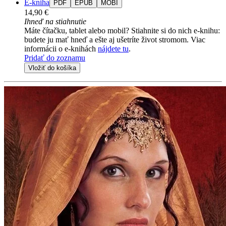
E-kniha
PDF
EPUB
MOBI
14,90 €
Ihneď na stiahnutie
Máte čítačku, tablet alebo mobil? Stiahnite si do nich e-knihu:
budete ju mať hneď a ešte aj ušetríte život stromom. Viac
informácii o e-knihách
nájdete tu
.
Pridať do zoznamu
Vložiť do košíka