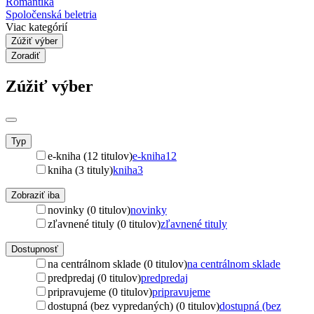
Romantika
Spoločenská beletria
Viac kategórií
Zúžiť výber
Zoradiť
Zúžiť výber
Typ
e-kniha (12 titulov)
e-kniha
12
kniha (3 tituly)
kniha
3
Zobraziť iba
novinky (0 titulov)
novinky
zľavnené tituly (0 titulov)
zľavnené tituly
Dostupnosť
na centrálnom sklade (0 titulov)
na centrálnom sklade
predpredaj (0 titulov)
predpredaj
pripravujeme (0 titulov)
pripravujeme
dostupná (bez vypredaných) (0 titulov)
dostupná (bez