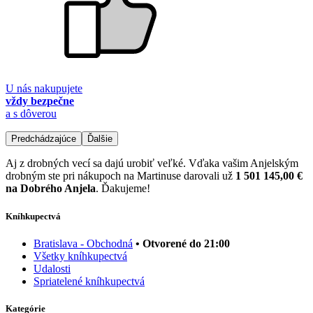
U nás nakupujete
vždy bezpečne
a s dôverou
Predchádzajúce
Ďalšie
Aj z drobných vecí sa dajú urobiť veľké. Vďaka vašim Anjelským
drobným ste pri nákupoch na Martinuse darovali už
1 501 145,00 €
na Dobrého Anjela
. Ďakujeme!
Kníhkupectvá
Bratislava - Obchodná
• Otvorené do 21:00
Všetky kníhkupectvá
Udalosti
Spriatelené kníhkupectvá
Kategórie