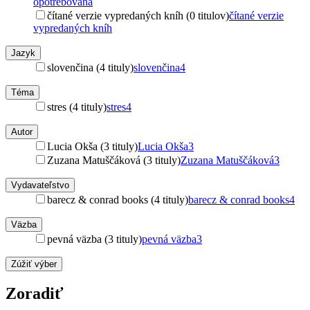
opotrebovaná
čítané verzie vypredaných kníh (0 titulov)
čítané verzie
vypredaných kníh
Jazyk
slovenčina (4 tituly)
slovenčina
4
Téma
stres (4 tituly)
stres
4
Autor
Lucia Okša (3 tituly)
Lucia Okša
3
Zuzana Matuščáková (3 tituly)
Zuzana Matuščáková
3
Vydavateľstvo
barecz & conrad books (4 tituly)
barecz & conrad books
4
Väzba
pevná väzba (3 tituly)
pevná väzba
3
Zúžiť výber
Zoradiť