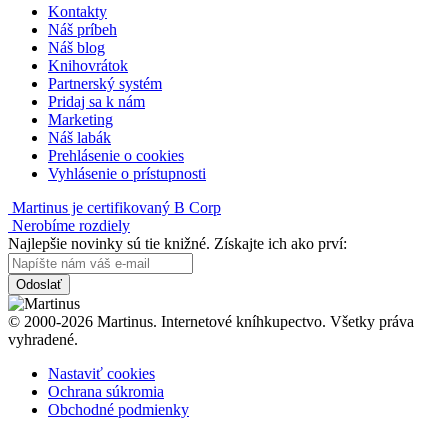
Kontakty
Náš príbeh
Náš blog
Knihovrátok
Partnerský systém
Pridaj sa k nám
Marketing
Náš labák
Prehlásenie o cookies
Vyhlásenie o prístupnosti
Martinus je certifikovaný B Corp
Nerobíme rozdiely
Najlepšie novinky sú tie knižné. Získajte ich ako prví:
Odoslať
© 2000-2026 Martinus. Internetové kníhkupectvo. Všetky práva
vyhradené.
Nastaviť cookies
Ochrana súkromia
Obchodné podmienky