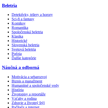
Beletria
Detektívky, trilery a horory
Sci-fi a fantasy
Komiksy
Romantika
Spoločenská beletria
Klasika
Historické
Slovenská beletria
Svetová beletria
Poézia
Ďalšie kategórie
Náučná a odborná
Motivácia a sebarozvoj
Biznis a manažment
Humanitné a spoločenské vedy
História
Životopisy a reportáže
Vzťahy a rodina
Zdravie a životný štýl
Počítače a internet