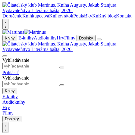
Doručenie
Kníhkupectvá
Knihovrátok
Poukážky
Knižný blog
Kontakt
E-knihy
Audioknihy
Hry
Filmy
Knihy
Doplnky
Vyhľadávanie
Prihlásiť
Vyhľadávanie
Knihy
E-knihy
Audioknihy
Hry
Filmy
Doplnky