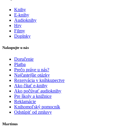
Knihy
E-knihy
Audioknihy
Hry
Filmy
Doplnky
Nakupujte u nás
Doručenie
Platba
Prečo práve u nás?
Najčastejšie otázky
Rezervácia v kníhkupectve
Ako čítať e-knihy
Ako počúvať audioknihy
Pre školy a knižnice
Reklamácie
Knihomoľský pomocník
Odstúpiť od zmluvy
Martinus