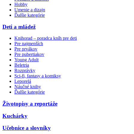
Hobby
Umenie a dizajn
Ďalšie kategórie
Deti a mládež
Knihorad – poradca kníh pre deti
Pre najmenších
Pre prvákov
Pre pubertiakov
Young Adult
Beletria
Rozprávky
Sci-fi, fantasy a komiksy
Leporelá
Náučné knihy
Ďalšie kategórie
Životopisy a reportáže
Kuchárky
Učebnice a slovníky