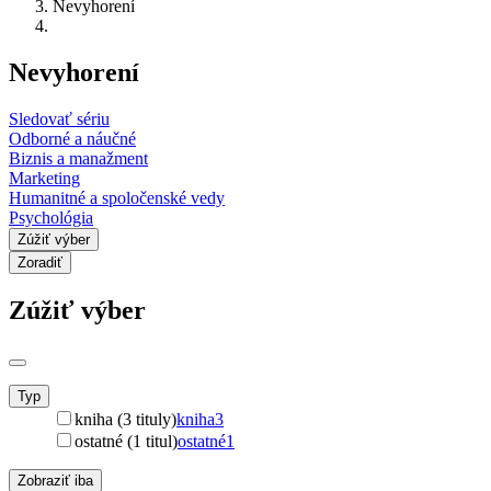
Nevyhorení
Nevyhorení
Sledovať sériu
Odborné a náučné
Biznis a manažment
Marketing
Humanitné a spoločenské vedy
Psychológia
Zúžiť výber
Zoradiť
Zúžiť výber
Typ
kniha (3 tituly)
kniha
3
ostatné (1 titul)
ostatné
1
Zobraziť iba