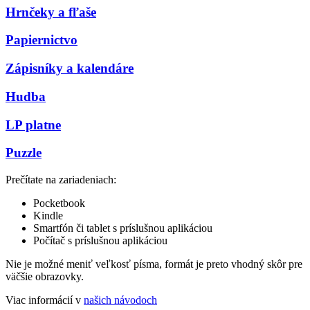
Hrnčeky a fľaše
Papiernictvo
Zápisníky a kalendáre
Hudba
LP platne
Puzzle
Prečítate na zariadeniach:
Pocketbook
Kindle
Smartfón či tablet s príslušnou aplikáciou
Počítač s príslušnou aplikáciou
Nie je možné meniť veľkosť písma, formát je preto vhodný skôr pre
väčšie obrazovky.
Viac informácií v
našich návodoch