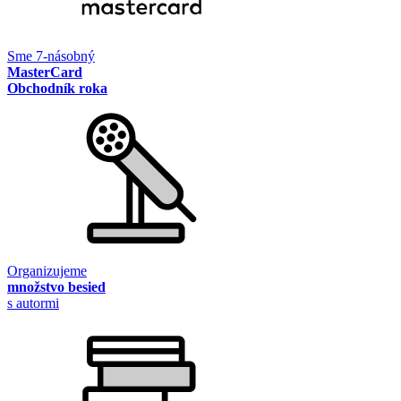
Sme 7-násobný
MasterCard
Obchodník roka
Organizujeme
množstvo besied
s autormi