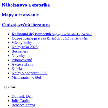
Náboženstvo a ezoterika
Mapy a cestovanie
Cudzojazyčná literatúra
Knihomoľský pomocník
Spýtajte sa Sherlocka, čo čítať
Odporúčame pre vás
Knižné tipy ušité na mieru vám
Všetky knihy
Knihy roka 2025
Bestsellery
Novinky
Pripravované
Akcie a zľavy
Kolekcie
Knihy s podporou FPU
Mám záujem o titul
Top autori
Dominik Dán
Julie Caplin
Rebecca Yarros