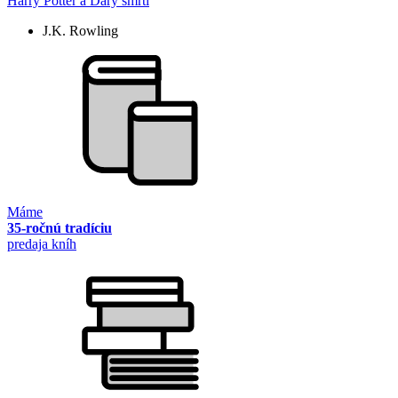
Harry Potter a Dary smrti
J.K. Rowling
Máme
35-ročnú tradíciu
predaja kníh