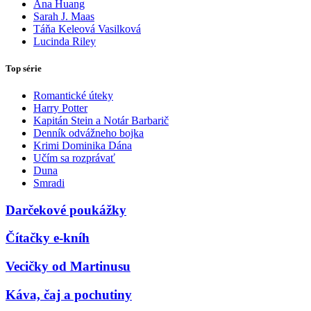
Ana Huang
Sarah J. Maas
Táňa Keleová Vasilková
Lucinda Riley
Top série
Romantické úteky
Harry Potter
Kapitán Stein a Notár Barbarič
Denník odvážneho bojka
Krimi Dominika Dána
Učím sa rozprávať
Duna
Smradi
Darčekové poukážky
Čítačky e-kníh
Vecičky od Martinusu
Káva, čaj a pochutiny