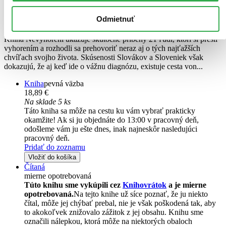
Lucia Okša
Odmietnuť
Zuzana Matuščáková
Kniha Nevyhorení ukazuje skutočné príbehy 21 ľudí, ktorí si prešli
vyhorením a rozhodli sa prehovoriť neraz aj o tých najťažších
chvíľach svojho života. Skúsenosti Slovákov a Sloveniek však
dokazujú, že aj keď ide o vážnu diagnózu, existuje cesta von...
Kniha
pevná väzba
18,89 €
Na sklade 5 ks
Táto kniha sa môže na cestu ku vám vybrať prakticky
okamžite! Ak si ju objednáte do 13:00 v pracovný deň,
odošleme vám ju ešte dnes, inak najneskôr nasledujúci
pracovný deň.
Pridať do zoznamu
Vložiť do košíka
Čítaná
mierne opotrebovaná
Túto knihu sme vykúpili cez
Knihovrátok
a je mierne
opotrebovaná.
Na tejto knihe už síce poznať, že ju niekto
čítal, môže jej chýbať prebal, nie je však poškodená tak, aby
to akokoľvek znižovalo zážitok z jej obsahu. Knihu sme
označili nálepkou, ktorá môže na niektorých obaloch