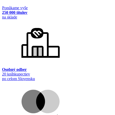
Ponúkame vyše
250 000 titulov
na sklade
Osobný odber
20 kníhkupectiev
po celom Slovensku