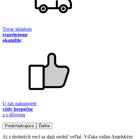
Tovar skladom
expedujeme
okamžite
U nás nakupujete
vždy bezpečne
a s dôverou
Predchádzajúce
Ďalšie
Aj z drobných vecí sa dajú urobiť veľké. Vďaka vašim Anjelským