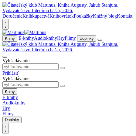
Doručenie
Kníhkupectvá
Knihovrátok
Poukážky
Knižný blog
Kontakt
E-knihy
Audioknihy
Hry
Filmy
Knihy
Doplnky
Vyhľadávanie
Prihlásiť
Vyhľadávanie
Knihy
E-knihy
Audioknihy
Hry
Filmy
Doplnky