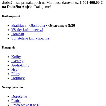
drobným ste pri nákupoch na Martinuse darovali už
1 501 406,00 €
na Dobrého Anjela
. Ďakujeme!
Kníhkupectvá
Bratislava - Obchodná
• Otvárame o 8:30
Všetky kníhkupectvá
Udalosti
Spriatelené kníhkupectvá
Kategórie
Knihy
E-knihy
Audioknihy
Hry
Filmy
Doplnky
Nakupujte u nás
Doručenie
Platba
Prečo práve u nás?