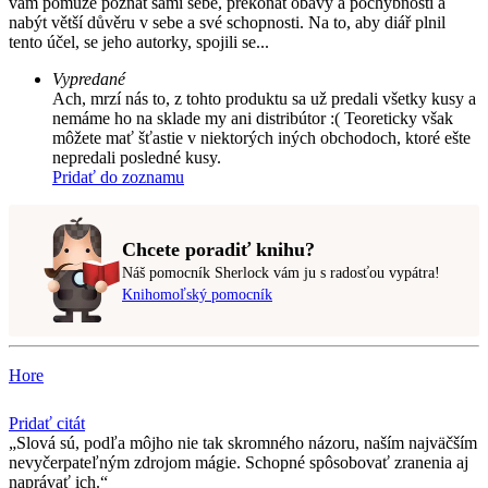
vám pomůže poznat sami sebe, překonat obavy a pochybnosti a
nabýt větší důvěru v sebe a své schopnosti. Na to, aby diář plnil
tento účel, se jeho autorky, spojili se...
Vypredané
Ach, mrzí nás to, z tohto produktu sa už predali všetky kusy a
nemáme ho na sklade my ani distribútor :( Teoreticky však
môžete mať šťastie v niektorých iných obchodoch, ktoré ešte
nepredali posledné kusy.
Pridať do zoznamu
Chcete poradiť knihu?
Náš pomocník Sherlock vám ju s radosťou vypátra!
Knihomoľský pomocník
Hore
Pridať citát
Slová sú, podľa môjho nie tak skromného názoru, naším najväčším
nevyčerpateľným zdrojom mágie. Schopné spôsobovať zranenia aj
naprávať ich.