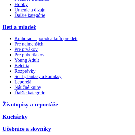
Hobby
Umenie a dizajn
Ďalšie kategórie
Deti a mládež
Knihorad – poradca kníh pre deti
Pre najmenších
Pre prvákov
Pre pubertiakov
Young Adult
Beletria
Rozprávky
Sci-fi, fantasy a komiksy
Leporelá
Náučné knihy
Ďalšie kategórie
Životopisy a reportáže
Kuchárky
Učebnice a slovníky