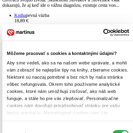
dokazujú, že aj keď ide o vážnu diagnózu, existuje cesta von...
Kniha
pevná väzba
18,89 €
Na sklade 5 ks
Táto kniha sa môže na cestu ku vám vybrať prakticky
okamžite! Ak si ju objednáte do 13:00 v pracovný deň,
odošleme vám ju ešte dnes, inak najneskôr nasledujúci
pracovný deň.
Pridať do zoznamu
Môžeme pracovať s cookies a kontaktnými údajmi?
Vložiť do košíka
Aby sme vedeli, ako sa na našom webe správate, a mohli
Čítaná
mierne opotrebovaná
vám zobraziť tie najlepšie tipy na knihy, zbierame cookies.
Túto knihu sme vykúpili cez
Knihovrátok
a je mierne
Niektoré sú naozaj potrebné a bez nich by naša stránka
opotrebovaná.
Na tejto knihe už síce poznať, že ju niekto
vôbec nefungovala. Okrem toho používame analytické
čítal, môže jej chýbať prebal, nie je však poškodená tak, aby
to akokoľvek znižovalo zážitok z jej obsahu. Knihu sme
cookies, ktoré nám umožňujú zisťovať, ako náš web
označili nálepkou, ktorá môže na niektorých obaloch
funguje, a stále ho pre vás zlepšovať. Personalizačné
zanechať stopy.
cookies nám dovoľujú prispôsobovať stránku pre vašu
10,19 €
Na sklade
lepšiu orientáciu. Marketingové cookies nám zas
Tento produkt síce máme aktuálne na sklade, máme však už
umožňujú zobrazenie relevantnej reklamy. Niektoré údaje
iba posledné kusy a ďalšie už nemá ani distribútor, preto je
zdieľame aj s tretími stranami. Veľmi by nám pomohlo,
možné, že bude onedlho úplne vypredaný. Ak ho chcete mať,
Výber