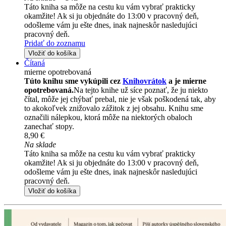
Táto kniha sa môže na cestu ku vám vybrať prakticky
okamžite! Ak si ju objednáte do 13:00 v pracovný deň,
odošleme vám ju ešte dnes, inak najneskôr nasledujúci
pracovný deň.
Pridať do zoznamu
Vložiť do košíka
Čítaná
mierne opotrebovaná
Túto knihu sme vykúpili cez
Knihovrátok
a je mierne
opotrebovaná.
Na tejto knihe už síce poznať, že ju niekto
čítal, môže jej chýbať prebal, nie je však poškodená tak, aby
to akokoľvek znižovalo zážitok z jej obsahu. Knihu sme
označili nálepkou, ktorá môže na niektorých obaloch
zanechať stopy.
8,90 €
Na sklade
Táto kniha sa môže na cestu ku vám vybrať prakticky
okamžite! Ak si ju objednáte do 13:00 v pracovný deň,
odošleme vám ju ešte dnes, inak najneskôr nasledujúci
pracovný deň.
Vložiť do košíka