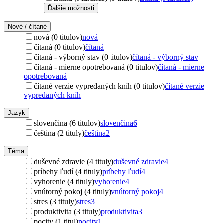
Ďalšie možnosti
Nové / čítané
nová (0 titulov)
nová
čítaná (0 titulov)
čítaná
čítaná - výborný stav (0 titulov)
čítaná - výborný stav
čítaná - mierne opotrebovaná (0 titulov)
čítaná - mierne
opotrebovaná
čítané verzie vypredaných kníh (0 titulov)
čítané verzie
vypredaných kníh
Jazyk
slovenčina (6 titulov)
slovenčina
6
čeština (2 tituly)
čeština
2
Téma
duševné zdravie (4 tituly)
duševné zdravie
4
príbehy ľudí (4 tituly)
príbehy ľudí
4
vyhorenie (4 tituly)
vyhorenie
4
vnútorný pokoj (4 tituly)
vnútorný pokoj
4
stres (3 tituly)
stres
3
produktivita (3 tituly)
produktivita
3
pocity (1 titul)
pocity
1