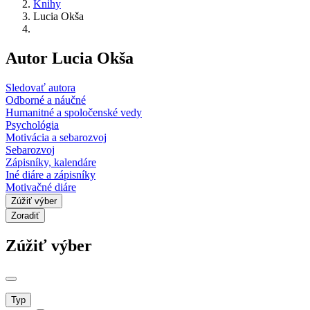
Knihy
Lucia Okša
Autor Lucia Okša
Sledovať autora
Odborné a náučné
Humanitné a spoločenské vedy
Psychológia
Motivácia a sebarozvoj
Sebarozvoj
Zápisníky, kalendáre
Iné diáre a zápisníky
Motivačné diáre
Zúžiť výber
Zoradiť
Zúžiť výber
Typ