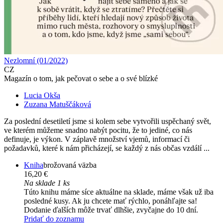
Nezlomní (01/2022)
CZ
Magazín o tom, jak pečovat o sebe a o své blízké
Lucia Okša
Zuzana Matuščáková
Za poslední desetiletí jsme si kolem sebe vytvořili uspěchaný svět,
ve kterém můžeme snadno nabýt pocitu, že to jediné, co nás
definuje, je výkon. V záplavě množství vjemů, informací či
požadavků, které k nám přicházejí, se každý z nás občas vzdálí ...
Kniha
brožovaná väzba
16,20 €
Na sklade 1 ks
Túto knihu máme síce aktuálne na sklade, máme však už iba
posledné kusy. Ak ju chcete mať rýchlo, ponáhľajte sa!
Dodanie ďalších môže trvať dlhšie, zvyčajne do 10 dní.
Pridať do zoznamu