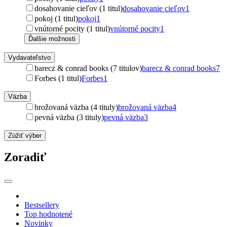
dosahovanie cieľov (1 titul)
dosahovanie cieľov
1
pokoj (1 titul)
pokoj
1
vnútorné pocity (1 titul)
vnútorné pocity
1
Ďalšie možnosti
Vydavateľstvo
barecz & conrad books (7 titulov)
barecz & conrad books
7
Forbes (1 titul)
Forbes
1
Väzba
brožovaná väzba (4 tituly)
brožovaná väzba
4
pevná väzba (3 tituly)
pevná väzba
3
Zúžiť výber
Zoradiť
Bestsellery
Top hodnotené
Novinky