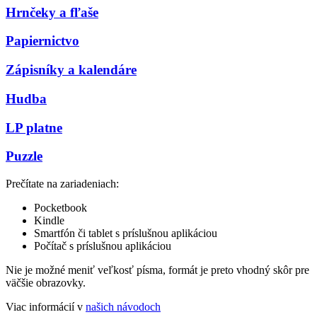
Hrnčeky a fľaše
Papiernictvo
Zápisníky a kalendáre
Hudba
LP platne
Puzzle
Prečítate na zariadeniach:
Pocketbook
Kindle
Smartfón či tablet s príslušnou aplikáciou
Počítač s príslušnou aplikáciou
Nie je možné meniť veľkosť písma, formát je preto vhodný skôr pre
väčšie obrazovky.
Viac informácií v
našich návodoch