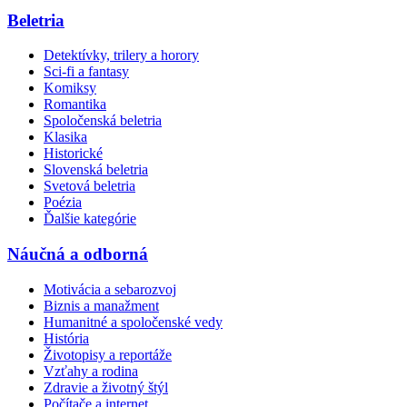
Beletria
Detektívky, trilery a horory
Sci-fi a fantasy
Komiksy
Romantika
Spoločenská beletria
Klasika
Historické
Slovenská beletria
Svetová beletria
Poézia
Ďalšie kategórie
Náučná a odborná
Motivácia a sebarozvoj
Biznis a manažment
Humanitné a spoločenské vedy
História
Životopisy a reportáže
Vzťahy a rodina
Zdravie a životný štýl
Počítače a internet