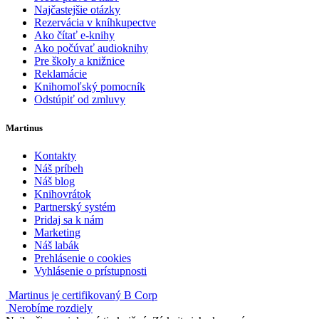
Najčastejšie otázky
Rezervácia v kníhkupectve
Ako čítať e-knihy
Ako počúvať audioknihy
Pre školy a knižnice
Reklamácie
Knihomoľský pomocník
Odstúpiť od zmluvy
Martinus
Kontakty
Náš príbeh
Náš blog
Knihovrátok
Partnerský systém
Pridaj sa k nám
Marketing
Náš labák
Prehlásenie o cookies
Vyhlásenie o prístupnosti
Martinus je certifikovaný B Corp
Nerobíme rozdiely