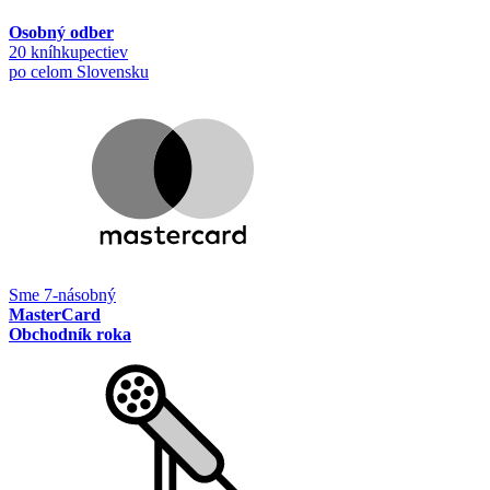
Osobný odber
20 kníhkupectiev
po celom Slovensku
Sme 7-násobný
MasterCard
Obchodník roka