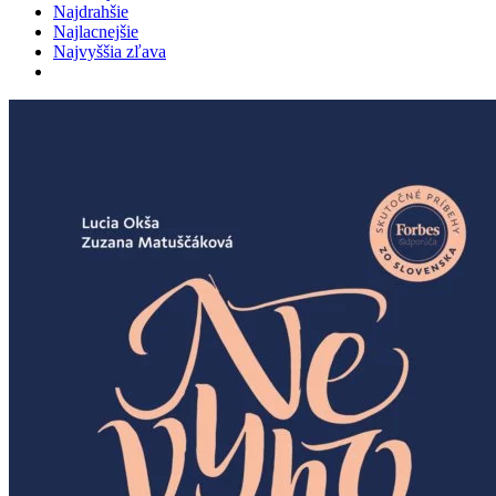
Najdrahšie
Najlacnejšie
Najvyššia zľava