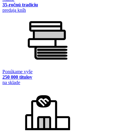
35-ročnú tradíciu
predaja kníh
Ponúkame vyše
250 000 titulov
na sklade