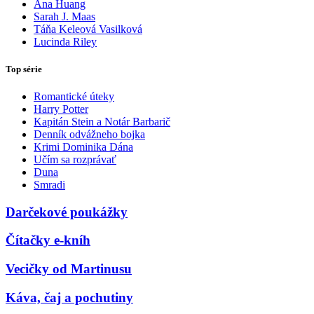
Ana Huang
Sarah J. Maas
Táňa Keleová Vasilková
Lucinda Riley
Top série
Romantické úteky
Harry Potter
Kapitán Stein a Notár Barbarič
Denník odvážneho bojka
Krimi Dominika Dána
Učím sa rozprávať
Duna
Smradi
Darčekové poukážky
Čítačky e-kníh
Vecičky od Martinusu
Káva, čaj a pochutiny