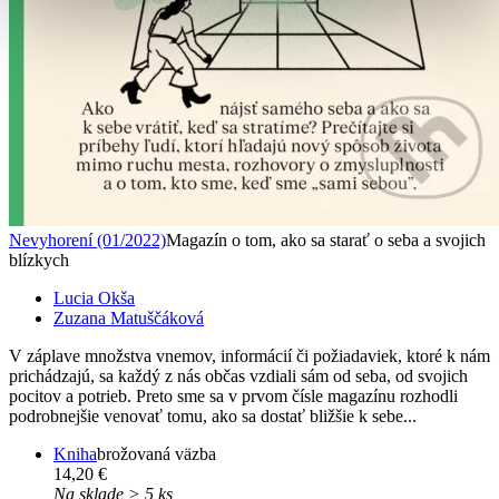
Nevyhorení (01/2022)
Magazín o tom, ako sa starať o seba a svojich
blízkych
Lucia Okša
Zuzana Matuščáková
V záplave množstva vnemov, informácií či požiadaviek, ktoré k nám
prichádzajú, sa každý z nás občas vzdiali sám od seba, od svojich
pocitov a potrieb. Preto sme sa v prvom čísle magazínu rozhodli
podrobnejšie venovať tomu, ako sa dostať bližšie k sebe...
Kniha
brožovaná väzba
14,20 €
Na sklade > 5 ks