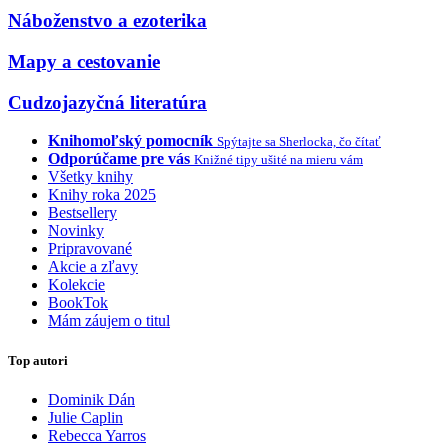
Náboženstvo a ezoterika
Mapy a cestovanie
Cudzojazyčná literatúra
Knihomoľský pomocník
Spýtajte sa Sherlocka, čo čítať
Odporúčame pre vás
Knižné tipy ušité na mieru vám
Všetky knihy
Knihy roka 2025
Bestsellery
Novinky
Pripravované
Akcie a zľavy
Kolekcie
BookTok
Mám záujem o titul
Top autori
Dominik Dán
Julie Caplin
Rebecca Yarros