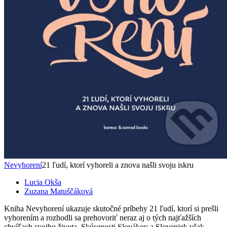
Nevyhorení
21 ľudí, ktorí vyhoreli a znova našli svoju iskru
Lucia Okša
Zuzana Matuščáková
Kniha Nevyhorení ukazuje skutočné príbehy 21 ľudí, ktorí si prešli
vyhorením a rozhodli sa prehovoriť neraz aj o tých najťažších
chvíľach svojho života. Skúsenosti Slovákov a Sloveniek však