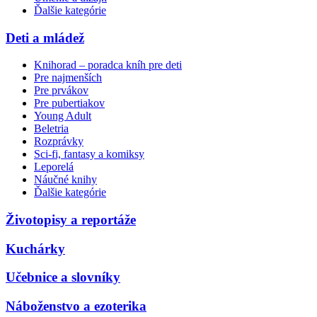
Ďalšie kategórie
Deti a mládež
Knihorad – poradca kníh pre deti
Pre najmenších
Pre prvákov
Pre pubertiakov
Young Adult
Beletria
Rozprávky
Sci-fi, fantasy a komiksy
Leporelá
Náučné knihy
Ďalšie kategórie
Životopisy a reportáže
Kuchárky
Učebnice a slovníky
Náboženstvo a ezoterika