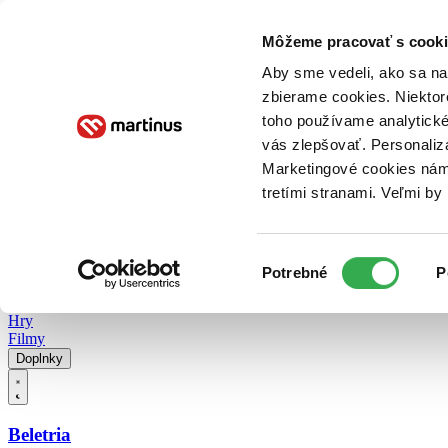
Doručenie
Kníhkupectvá
Knihovrátok
Poukážky
Knižný blog
Kontakt
Môžeme pracovať s cooki
Aby sme vedeli, ako sa na 
zbierame cookies. Niektor
E-knihy
Audioknihy
Hry
Filmy
Knihy
Doplnky
toho používame analytické
vás zlepšovať. Personaliz
Vyhľadávanie
Marketingové cookies nám 
tretími stranami. Veľmi b
Prihlásiť
Vyhľadávanie
Výber
Knihy
Potrebné
P
súhlasu
E-knihy
Audioknihy
Hry
Filmy
Doplnky
Beletria