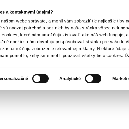
es a kontaktnými údajmi?
našom webe správate, a mohli vám zobraziť tie najlepšie tipy n
é sú naozaj potrebné a bez nich by naša stránka vôbec nefung
 cookies, ktoré nám umožňujú zisťovať, ako náš web funguje, a 
ačné cookies nám dovoľujú prispôsobovať stránku pre vašu lepši
zas umožňujú zobrazenie relevantnej reklamy. Niektoré údaje z
y nám pomohlo, keby sme mohli používať všetky tieto cookies. 
ersonalizačné
Analytické
Marketi