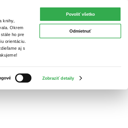
Povoliť všetko
a knihy,
ovala. Okrem
Odmietnuť
stále ho pre
u orientáciu.
dieľame aj s
Ďakujeme!
ngové
Zobraziť detaily