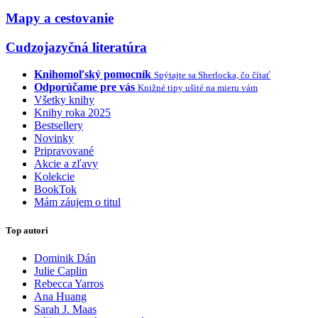
Mapy a cestovanie
Cudzojazyčná literatúra
Knihomoľský pomocník
Spýtajte sa Sherlocka, čo čítať
Odporúčame pre vás
Knižné tipy ušité na mieru vám
Všetky knihy
Knihy roka 2025
Bestsellery
Novinky
Pripravované
Akcie a zľavy
Kolekcie
BookTok
Mám záujem o titul
Top autori
Dominik Dán
Julie Caplin
Rebecca Yarros
Ana Huang
Sarah J. Maas