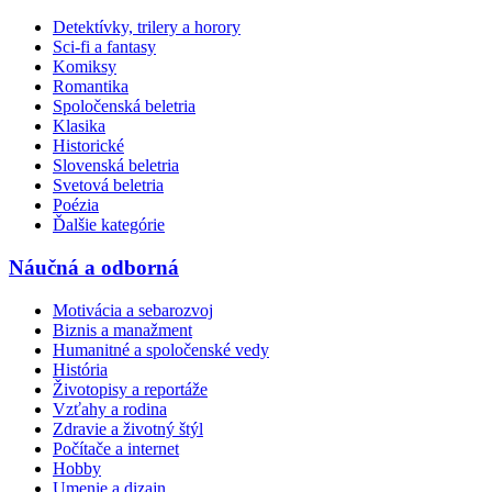
Detektívky, trilery a horory
Sci-fi a fantasy
Komiksy
Romantika
Spoločenská beletria
Klasika
Historické
Slovenská beletria
Svetová beletria
Poézia
Ďalšie kategórie
Náučná a odborná
Motivácia a sebarozvoj
Biznis a manažment
Humanitné a spoločenské vedy
História
Životopisy a reportáže
Vzťahy a rodina
Zdravie a životný štýl
Počítače a internet
Hobby
Umenie a dizajn