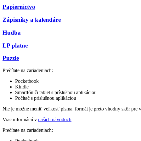
Papiernictvo
Zápisníky a kalendáre
Hudba
LP platne
Puzzle
Prečítate na zariadeniach:
Pocketbook
Kindle
Smartfón či tablet s príslušnou aplikáciou
Počítač s príslušnou aplikáciou
Nie je možné meniť veľkosť písma, formát je preto vhodný skôr pre 
Viac informácií v
našich návodoch
Prečítate na zariadeniach:
Pocketbook