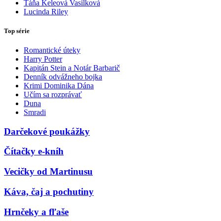
Táňa Keleová Vasilková
Lucinda Riley
Top série
Romantické úteky
Harry Potter
Kapitán Stein a Notár Barbarič
Denník odvážneho bojka
Krimi Dominika Dána
Učím sa rozprávať
Duna
Smradi
Darčekové poukážky
Čítačky e-kníh
Vecičky od Martinusu
Káva, čaj a pochutiny
Hrnčeky a fľaše