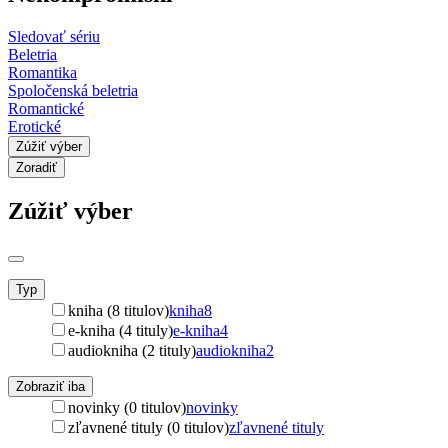
Sledovať sériu
Beletria
Romantika
Spoločenská beletria
Romantické
Erotické
Zúžiť výber
Zoradiť
Zúžiť výber
Typ
kniha (8 titulov)
kniha
8
e-kniha (4 tituly)
e-kniha
4
audiokniha (2 tituly)
audiokniha
2
Zobraziť iba
novinky (0 titulov)
novinky
zľavnené tituly (0 titulov)
zľavnené tituly