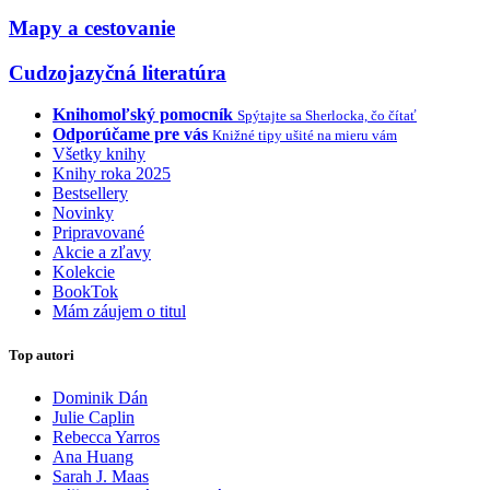
Mapy a cestovanie
Cudzojazyčná literatúra
Knihomoľský pomocník
Spýtajte sa Sherlocka, čo čítať
Odporúčame pre vás
Knižné tipy ušité na mieru vám
Všetky knihy
Knihy roka 2025
Bestsellery
Novinky
Pripravované
Akcie a zľavy
Kolekcie
BookTok
Mám záujem o titul
Top autori
Dominik Dán
Julie Caplin
Rebecca Yarros
Ana Huang
Sarah J. Maas