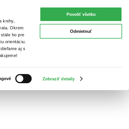
Povoliť všetko
a knihy,
ovala. Okrem
Odmietnuť
stále ho pre
u orientáciu.
dieľame aj s
Ďakujeme!
ngové
Zobraziť detaily