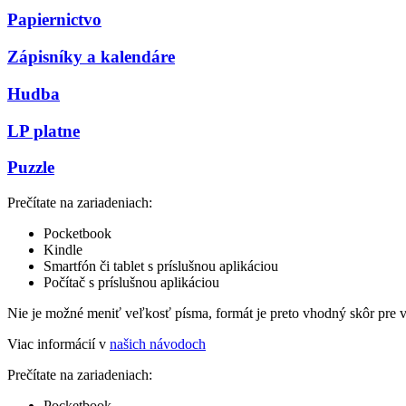
Papiernictvo
Zápisníky a kalendáre
Hudba
LP platne
Puzzle
Prečítate na zariadeniach:
Pocketbook
Kindle
Smartfón či tablet s príslušnou aplikáciou
Počítač s príslušnou aplikáciou
Nie je možné meniť veľkosť písma, formát je preto vhodný skôr pre 
Viac informácií v
našich návodoch
Prečítate na zariadeniach:
Pocketbook