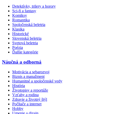
Detektívky, trilery a horory
Sci-fi a fantasy
Komiksy
Romantika
Spoločenská beletria
Klasika
Historické
Slovenská beletria
Svetová beletria
Poézia
Ďalšie kategórie
Náučná a odborná
Motivácia a sebarozvoj
Biznis a manažment
Humanitné a spoločenské vedy
História
Životopisy a reportáže
Vzťahy a rodina
Zdravie a životný štýl
Počítače a internet
Hobby
Umenie a dizajn