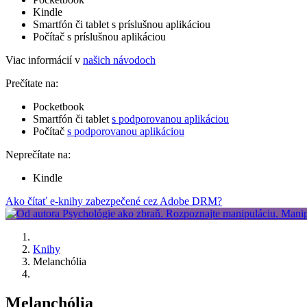
Kindle
Smartfón či tablet s príslušnou aplikáciou
Počítač s príslušnou aplikáciou
Viac informácií v
našich návodoch
Prečítate na:
Pocketbook
Smartfón či tablet
s podporovanou aplikáciou
Počítač
s podporovanou aplikáciou
Neprečítate na:
Kindle
Ako čítať e-knihy zabezpečené cez Adobe DRM?
Knihy
Melanchólia
Melanchólia