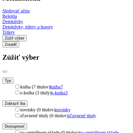
Sledovať sériu
Beletria
Detektívky
Detektívky, trilery a horory
Trilery
Zúžiť výber
Zoradiť
Zúžiť výber
Typ
kniha (7 titulov)
kniha
7
e-kniha (3 tituly)
e-kniha
3
Zobraziť iba
novinky (0 titulov)
novinky
zľavnené tituly (0 titulov)
zľavnené tituly
Dostupnosť
na centrálnom sklade (0 titulov)
na centrálnom sklade