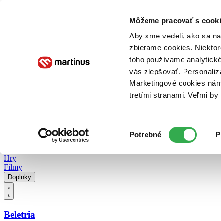
Doručenie
Kníhkupectvá
Knihovrátok
Poukážky
Knižný blog
Kontakt
Môžeme pracovať s cooki
Aby sme vedeli, ako sa na 
zbierame cookies. Niektor
E-knihy
Audioknihy
Hry
Filmy
Knihy
Doplnky
toho používame analytické
vás zlepšovať. Personaliz
Vyhľadávanie
Marketingové cookies nám 
tretími stranami. Veľmi b
Prihlásiť
Vyhľadávanie
Výber
Knihy
Potrebné
P
súhlasu
E-knihy
Audioknihy
Hry
Filmy
Doplnky
Beletria