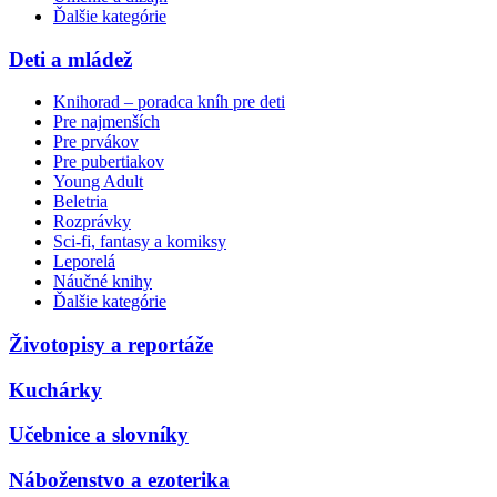
Ďalšie kategórie
Deti a mládež
Knihorad – poradca kníh pre deti
Pre najmenších
Pre prvákov
Pre pubertiakov
Young Adult
Beletria
Rozprávky
Sci-fi, fantasy a komiksy
Leporelá
Náučné knihy
Ďalšie kategórie
Životopisy a reportáže
Kuchárky
Učebnice a slovníky
Náboženstvo a ezoterika