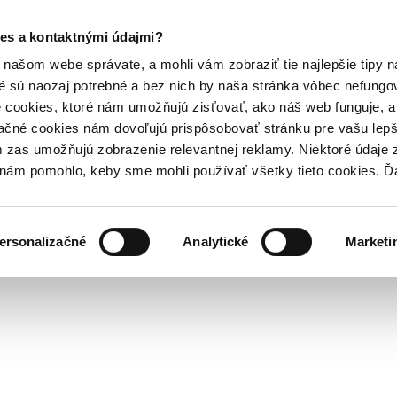
es a kontaktnými údajmi?
našom webe správate, a mohli vám zobraziť tie najlepšie tipy n
é sú naozaj potrebné a bez nich by naša stránka vôbec nefung
 cookies, ktoré nám umožňujú zisťovať, ako náš web funguje, a 
ačné cookies nám dovoľujú prispôsobovať stránku pre vašu lepši
zas umožňujú zobrazenie relevantnej reklamy. Niektoré údaje z
y nám pomohlo, keby sme mohli používať všetky tieto cookies. 
ersonalizačné
Analytické
Marketi