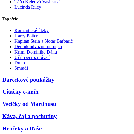
Táňa Keleová Vasilková
Lucinda Riley
Top série
Romantické úteky
Harry Potter
Kapitán Stein a Notár Barbarič
Denník odvážneho bojka
Krimi Dominika Dána
Učím sa rozprávať
Duna
Smradi
Darčekové poukážky
Čítačky e-kníh
Vecičky od Martinusu
Káva, čaj a pochutiny
Hrnčeky a fľaše