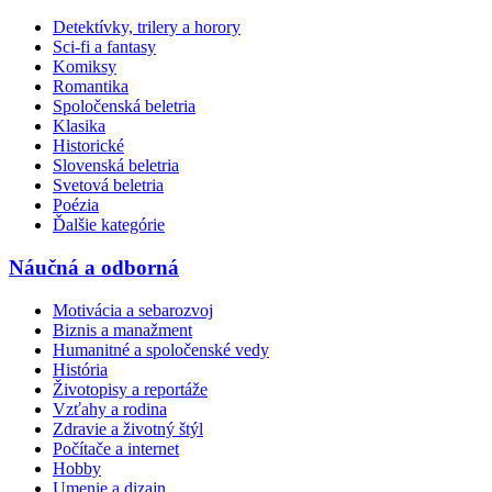
Detektívky, trilery a horory
Sci-fi a fantasy
Komiksy
Romantika
Spoločenská beletria
Klasika
Historické
Slovenská beletria
Svetová beletria
Poézia
Ďalšie kategórie
Náučná a odborná
Motivácia a sebarozvoj
Biznis a manažment
Humanitné a spoločenské vedy
História
Životopisy a reportáže
Vzťahy a rodina
Zdravie a životný štýl
Počítače a internet
Hobby
Umenie a dizajn