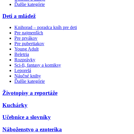
Ďalšie kategórie
Deti a mládež
Knihorad – poradca kníh pre deti
Pre najmenších
Pre prvákov
Pre pubertiakov
Young Adult
Beletria
Rozprávky
Sci-fi, fantasy a komiksy
Leporelá
Náučné knihy
Ďalšie kategórie
Životopisy a reportáže
Kuchárky
Učebnice a slovníky
Náboženstvo a ezoterika