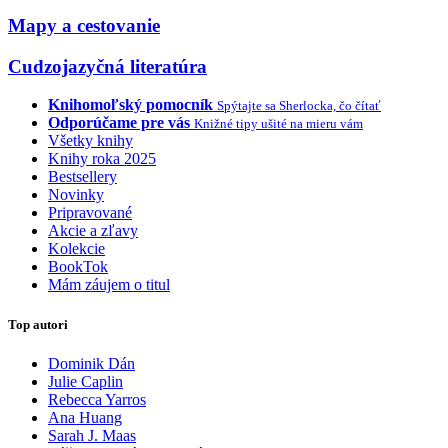
Mapy a cestovanie
Cudzojazyčná literatúra
Knihomoľský pomocník
Spýtajte sa Sherlocka, čo čítať
Odporúčame pre vás
Knižné tipy ušité na mieru vám
Všetky knihy
Knihy roka 2025
Bestsellery
Novinky
Pripravované
Akcie a zľavy
Kolekcie
BookTok
Mám záujem o titul
Top autori
Dominik Dán
Julie Caplin
Rebecca Yarros
Ana Huang
Sarah J. Maas