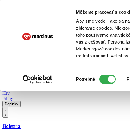
Doručenie
Kníhkupectvá
Knihovrátok
Poukážky
Knižný blog
Kontakt
Môžeme pracovať s cooki
Aby sme vedeli, ako sa na 
zbierame cookies. Niektor
E-knihy
Audioknihy
Hry
Filmy
Knihy
Doplnky
toho používame analytické
vás zlepšovať. Personaliz
Vyhľadávanie
Marketingové cookies nám 
tretími stranami. Veľmi b
Prihlásiť
Vyhľadávanie
Výber
Knihy
Potrebné
P
súhlasu
E-knihy
Audioknihy
Hry
Filmy
Doplnky
Beletria