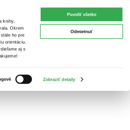
Povoliť všetko
a knihy,
ovala. Okrem
Odmietnuť
stále ho pre
u orientáciu.
dieľame aj s
Ďakujeme!
ngové
Zobraziť detaily