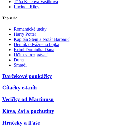
Táňa Keleová Vasilková
Lucinda Riley
Top série
Romantické úteky
Harry Potter
Kapitán Stein a Notár Barbarič
Denník odvážneho bojka
Krimi Dominika Dána
Učím sa rozprávať
Duna
Smradi
Darčekové poukážky
Čítačky e-kníh
Vecičky od Martinusu
Káva, čaj a pochutiny
Hrnčeky a fľaše