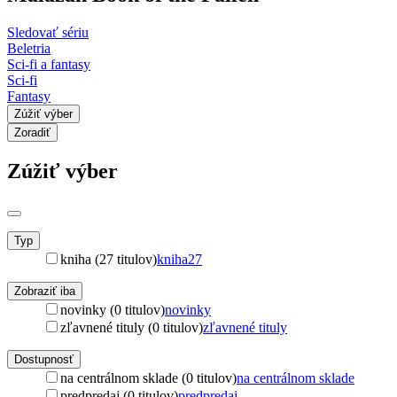
Sledovať sériu
Beletria
Sci-fi a fantasy
Sci-fi
Fantasy
Zúžiť výber
Zoradiť
Zúžiť výber
Typ
kniha (27 titulov)
kniha
27
Zobraziť iba
novinky (0 titulov)
novinky
zľavnené tituly (0 titulov)
zľavnené tituly
Dostupnosť
na centrálnom sklade (0 titulov)
na centrálnom sklade
predpredaj (0 titulov)
predpredaj