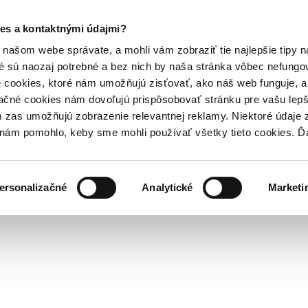
es a kontaktnými údajmi?
našom webe správate, a mohli vám zobraziť tie najlepšie tipy n
é sú naozaj potrebné a bez nich by naša stránka vôbec nefung
 cookies, ktoré nám umožňujú zisťovať, ako náš web funguje, a 
ačné cookies nám dovoľujú prispôsobovať stránku pre vašu lepši
zas umožňujú zobrazenie relevantnej reklamy. Niektoré údaje z
y nám pomohlo, keby sme mohli používať všetky tieto cookies. 
ersonalizačné
Analytické
Marketi