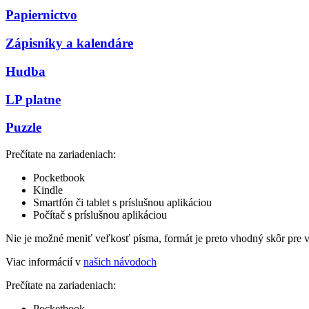
Papiernictvo
Zápisníky a kalendáre
Hudba
LP platne
Puzzle
Prečítate na zariadeniach:
Pocketbook
Kindle
Smartfón či tablet s príslušnou aplikáciou
Počítač s príslušnou aplikáciou
Nie je možné meniť veľkosť písma, formát je preto vhodný skôr pre 
Viac informácií v
našich návodoch
Prečítate na zariadeniach:
Pocketbook