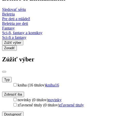
Sledovať sériu
Beletria
Pre deti a mládež
Beletria pre deti
Fantasy
Sci-fi, fantasy a komiksy
Sci-fi a fantasy
Zúžiť výber
Zoradiť
Zúžiť výber
Typ
kniha (16 titulov)
kniha
16
Zobraziť iba
novinky (0 titulov)
novinky
zľavnené tituly (0 titulov)
zľavnené tituly
Dostupnosť