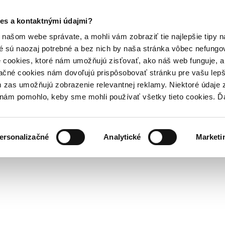
es a kontaktnými údajmi?
našom webe správate, a mohli vám zobraziť tie najlepšie tipy n
é sú naozaj potrebné a bez nich by naša stránka vôbec nefung
 cookies, ktoré nám umožňujú zisťovať, ako náš web funguje, a 
ačné cookies nám dovoľujú prispôsobovať stránku pre vašu lepši
zas umožňujú zobrazenie relevantnej reklamy. Niektoré údaje z
y nám pomohlo, keby sme mohli používať všetky tieto cookies. 
ersonalizačné
Analytické
Marketi