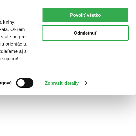
Povoliť všetko
a knihy,
ovala. Okrem
Odmietnuť
stále ho pre
u orientáciu.
dieľame aj s
Ďakujeme!
ngové
Zobraziť detaily