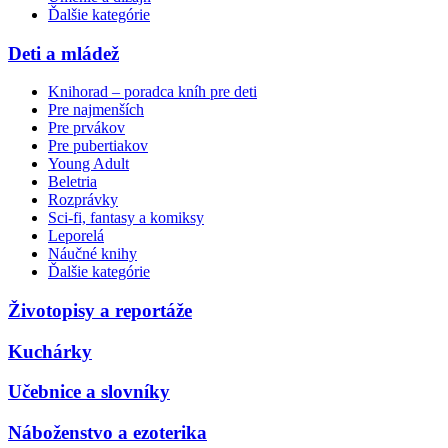
Ďalšie kategórie
Deti a mládež
Knihorad – poradca kníh pre deti
Pre najmenších
Pre prvákov
Pre pubertiakov
Young Adult
Beletria
Rozprávky
Sci-fi, fantasy a komiksy
Leporelá
Náučné knihy
Ďalšie kategórie
Životopisy a reportáže
Kuchárky
Učebnice a slovníky
Náboženstvo a ezoterika