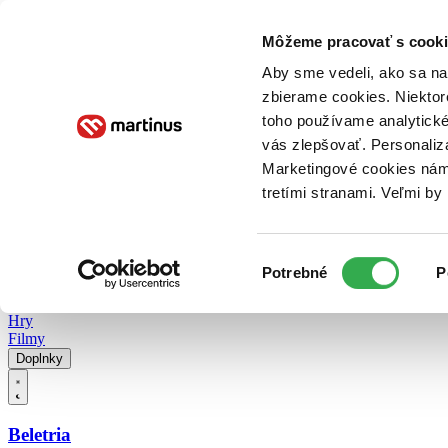
Doručenie
Kníhkupectvá
Knihovrátok
Poukážky
Knižný blog
Kontakt
Môžeme pracovať s cooki
Aby sme vedeli, ako sa na 
zbierame cookies. Niektor
E-knihy
Audioknihy
Hry
Filmy
Knihy
Doplnky
toho používame analytické
vás zlepšovať. Personaliz
Vyhľadávanie
Marketingové cookies nám 
tretími stranami. Veľmi b
Prihlásiť
Vyhľadávanie
Výber
Knihy
Potrebné
P
súhlasu
E-knihy
Audioknihy
Hry
Filmy
Doplnky
Beletria