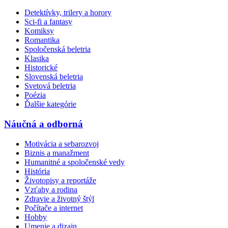
Detektívky, trilery a horory
Sci-fi a fantasy
Komiksy
Romantika
Spoločenská beletria
Klasika
Historické
Slovenská beletria
Svetová beletria
Poézia
Ďalšie kategórie
Náučná a odborná
Motivácia a sebarozvoj
Biznis a manažment
Humanitné a spoločenské vedy
História
Životopisy a reportáže
Vzťahy a rodina
Zdravie a životný štýl
Počítače a internet
Hobby
Umenie a dizajn