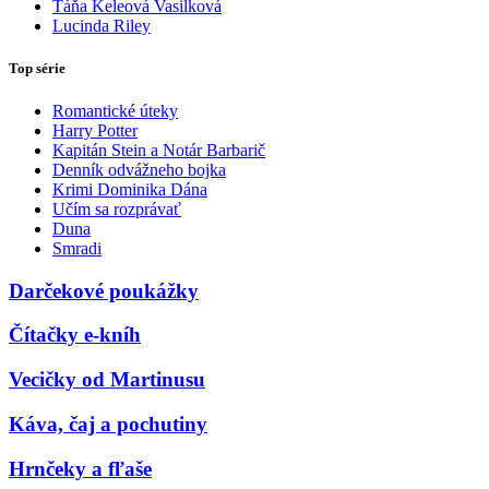
Táňa Keleová Vasilková
Lucinda Riley
Top série
Romantické úteky
Harry Potter
Kapitán Stein a Notár Barbarič
Denník odvážneho bojka
Krimi Dominika Dána
Učím sa rozprávať
Duna
Smradi
Darčekové poukážky
Čítačky e-kníh
Vecičky od Martinusu
Káva, čaj a pochutiny
Hrnčeky a fľaše