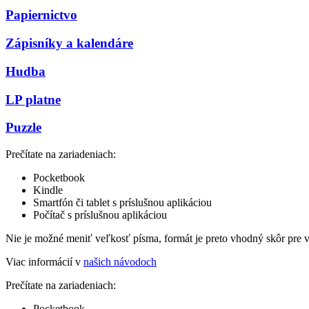
Papiernictvo
Zápisníky a kalendáre
Hudba
LP platne
Puzzle
Prečítate na zariadeniach:
Pocketbook
Kindle
Smartfón či tablet s príslušnou aplikáciou
Počítač s príslušnou aplikáciou
Nie je možné meniť veľkosť písma, formát je preto vhodný skôr pre 
Viac informácií v
našich návodoch
Prečítate na zariadeniach:
Pocketbook