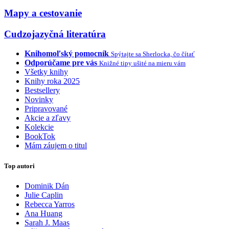
Mapy a cestovanie
Cudzojazyčná literatúra
Knihomoľský pomocník
Spýtajte sa Sherlocka, čo čítať
Odporúčame pre vás
Knižné tipy ušité na mieru vám
Všetky knihy
Knihy roka 2025
Bestsellery
Novinky
Pripravované
Akcie a zľavy
Kolekcie
BookTok
Mám záujem o titul
Top autori
Dominik Dán
Julie Caplin
Rebecca Yarros
Ana Huang
Sarah J. Maas