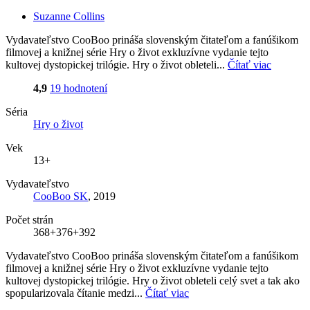
Suzanne Collins
Vydavateľstvo CooBoo prináša slovenským čitateľom a fanúšikom
filmovej a knižnej série Hry o život exkluzívne vydanie tejto
kultovej dystopickej trilógie. Hry o život obleteli...
Čítať viac
4,9
19 hodnotení
Séria
Hry o život
Vek
13+
Vydavateľstvo
CooBoo SK
, 2019
Počet strán
368+376+392
Vydavateľstvo CooBoo prináša slovenským čitateľom a fanúšikom
filmovej a knižnej série Hry o život exkluzívne vydanie tejto
kultovej dystopickej trilógie. Hry o život obleteli celý svet a tak ako
spopularizovala čítanie medzi...
Čítať viac