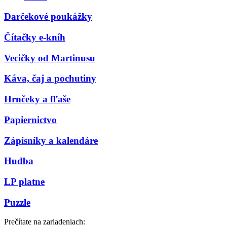
Darčekové poukážky
Čítačky e-kníh
Vecičky od Martinusu
Káva, čaj a pochutiny
Hrnčeky a fľaše
Papiernictvo
Zápisníky a kalendáre
Hudba
LP platne
Puzzle
Prečítate na zariadeniach: