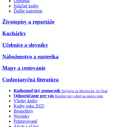
Leporelá
Náučné knihy
Ďalšie kategórie
Životopisy a reportáže
Kuchárky
Učebnice a slovníky
Náboženstvo a ezoterika
Mapy a cestovanie
Cudzojazyčná literatúra
Knihomoľský pomocník
Spýtajte sa Sherlocka, čo čítať
Odporúčame pre vás
Knižné tipy ušité na mieru vám
Všetky knihy
Knihy roka 2025
Bestsellery
Novinky
Pripravované
Akcie a zľavy