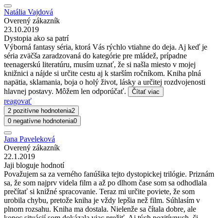
Natália Vajdová
Overený zákazník
23.10.2019
Dystopia ako sa patrí
Výborná fantasy séria, ktorá Vás rýchlo vtiahne do deja. Aj keď je
séria zväčša zaradzovaná do kategórie pre mládež, prípadne
teenagerskú literatúru, musím uznať, že si našla miesto v mojej
knižnici a nájde si určite cestu aj k starším ročníkom. Kniha plná
napätia, sklamania, boja o holý život, lásky a určitej rozdvojenosti
hlavnej postavy. Môžem len odporúčať.
Čítať viac
reagovať
2 pozitívne hodnotenia
2
0 negatívne hodnotenia
0
Jana Paveleková
Overený zákazník
22.1.2019
Jaji bloguje hodnotí
Považujem sa za verného fanúšika tejto dystopickej trilógie. Priznám
sa, že som najprv videla film a až po dlhom čase som sa odhodlala
prečítať si knižné spracovanie. Teraz mi určite poviete, že som
urobila chybu, pretože kniha je vždy lepšia než film. Súhlasím v
plnom rozsahu. Kniha ma dostala. Nielenže sa čítala dobre, ale
kopec situácií som dokázala viac prežiť. Aj tých pozitívnych, či