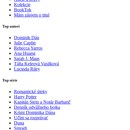
Kolekcie
BookTok
Mám záujem o titul
Top autori
Dominik Dán
Julie Caplin
Rebecca Yarros
Ana Huang
Sarah J. Maas
Táňa Keleová Vasilková
Lucinda Riley
Top série
Romantické úteky
Harry Potter
Kapitán Stein a Notár Barbarič
Denník odvážneho bojka
Krimi Dominika Dána
Učím sa rozprávať
Duna
Smradi