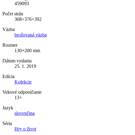
459093
Počet strán
368+376+392
Väzba
brožovaná väzba
Rozmer
130×200 mm
Dátum vydania
25. 1. 2019
Edícia
Kolekcie
Vekové odporúčanie
13+
Jazyk
slovenčina
Séria
Hry o život