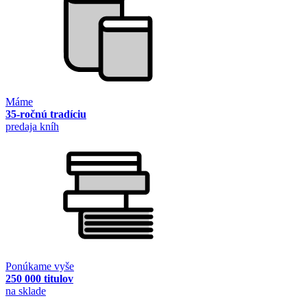
Máme
35-ročnú tradíciu
predaja kníh
Ponúkame vyše
250 000 titulov
na sklade