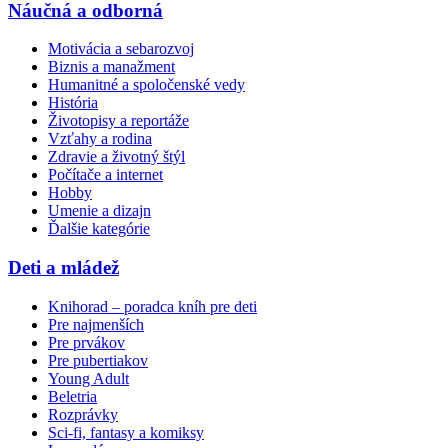
Náučná a odborná
Motivácia a sebarozvoj
Biznis a manažment
Humanitné a spoločenské vedy
História
Životopisy a reportáže
Vzťahy a rodina
Zdravie a životný štýl
Počítače a internet
Hobby
Umenie a dizajn
Ďalšie kategórie
Deti a mládež
Knihorad – poradca kníh pre deti
Pre najmenších
Pre prvákov
Pre pubertiakov
Young Adult
Beletria
Rozprávky
Sci-fi, fantasy a komiksy