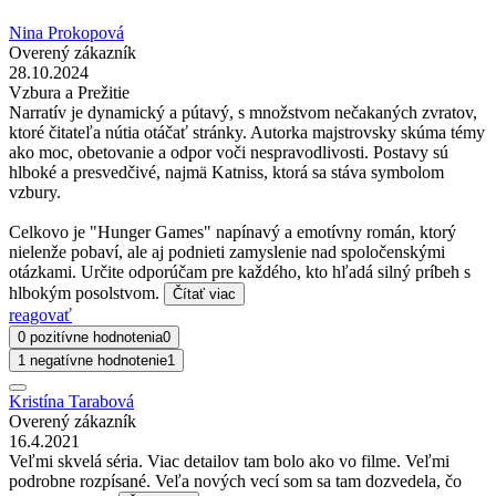
Nina Prokopová
Overený zákazník
28.10.2024
Vzbura a Prežitie
Narratív je dynamický a pútavý, s množstvom nečakaných zvratov,
ktoré čitateľa nútia otáčať stránky. Autorka majstrovsky skúma témy
ako moc, obetovanie a odpor voči nespravodlivosti. Postavy sú
hlboké a presvedčivé, najmä Katniss, ktorá sa stáva symbolom
vzbury.
Celkovo je "Hunger Games" napínavý a emotívny román, ktorý
nielenže pobaví, ale aj podnieti zamyslenie nad spoločenskými
otázkami. Určite odporúčam pre každého, kto hľadá silný príbeh s
hlbokým posolstvom.
Čítať viac
reagovať
0 pozitívne hodnotenia
0
1 negatívne hodnotenie
1
Kristína Tarabová
Overený zákazník
16.4.2021
Veľmi skvelá séria. Viac detailov tam bolo ako vo filme. Veľmi
podrobne rozpísané. Veľa nových vecí som sa tam dozvedela, čo