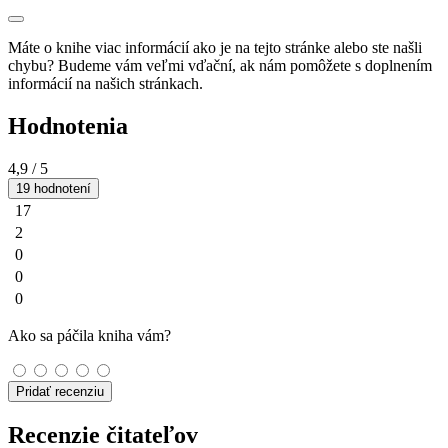
Máte o knihe viac informácií ako je na tejto stránke alebo ste našli
chybu? Budeme vám veľmi vďační, ak nám pomôžete s doplnením
informácií na našich stránkach.
Hodnotenia
4,9
/ 5
19 hodnotení
17
2
0
0
0
Ako sa páčila kniha vám?
Pridať recenziu
Recenzie čitateľov