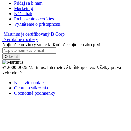
Pridaj sa k nám
Marketing
Náš labák
Prehlásenie o cookies
Vyhlásenie o prístupnosti
Martinus je certifikovaný B Corp
Nerobíme rozdiely
Najlepšie novinky sú tie knižné. Získajte ich ako prví:
Odoslať
© 2000-2026 Martinus. Internetové kníhkupectvo. Všetky práva
vyhradené.
Nastaviť cookies
Ochrana súkromia
Obchodné podmienky