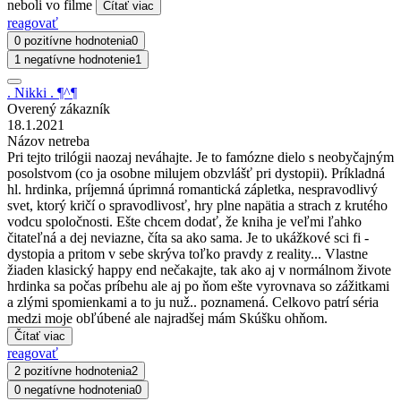
neboli vo filme
Čítať viac
reagovať
0 pozitívne hodnotenia
0
1 negatívne hodnotenie
1
. Nikki . ¶^¶
Overený zákazník
18.1.2021
Názov netreba
Pri tejto trilógii naozaj neváhajte. Je to famózne dielo s neobyčajným
posolstvom (co ja osobne milujem obzvlášť pri dystopii). Príkladná
hl. hrdinka, príjemná úprimná romantická zápletka, nespravodlivý
svet, ktorý kričí o spravodlivosť, hry plne napätia a strach z krutého
vodcu spoločnosti. Ešte chcem dodať, že kniha je veľmi ľahko
čitateľná a dej neviazne, číta sa ako sama. Je to ukážkové sci fi -
dystopia a pritom v sebe skrýva toľko pravdy z reality... Vlastne
žiaden klasický happy end nečakajte, tak ako aj v normálnom živote
hrdinka sa počas príbehu ale aj po ňom ešte vyrovnava so zážitkami
a zlými spomienkami a to ju nuž.. poznamená. Celkovo patrí séria
medzi moje obľúbené ale najradšej mám Skúšku ohňom.
Čítať viac
reagovať
2 pozitívne hodnotenia
2
0 negatívne hodnotenia
0