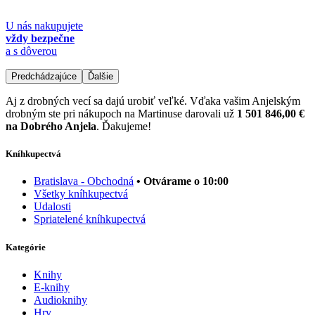
U nás nakupujete
vždy bezpečne
a s dôverou
Predchádzajúce
Ďalšie
Aj z drobných vecí sa dajú urobiť veľké. Vďaka vašim Anjelským
drobným ste pri nákupoch na Martinuse darovali už
1 501 846,00 €
na Dobrého Anjela
. Ďakujeme!
Kníhkupectvá
Bratislava - Obchodná
• Otvárame o 10:00
Všetky kníhkupectvá
Udalosti
Spriatelené kníhkupectvá
Kategórie
Knihy
E-knihy
Audioknihy
Hry