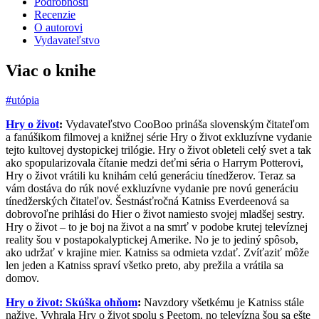
Podrobnosti
Recenzie
O autorovi
Vydavateľstvo
Viac o knihe
#utópia
Hry o život
:
Vydavateľstvo CooBoo prináša slovenským čitateľom
a fanúšikom filmovej a knižnej série Hry o život exkluzívne vydanie
tejto kultovej dystopickej trilógie. Hry o život obleteli celý svet a tak
ako spopularizovala čítanie medzi deťmi séria o Harrym Potterovi,
Hry o život vrátili ku knihám celú generáciu tínedžerov. Teraz sa
vám dostáva do rúk nové exkluzívne vydanie pre novú generáciu
tínedžerských čitateľov. Šestnásťročná Katniss Everdeenová sa
dobrovoľne prihlási do Hier o život namiesto svojej mladšej sestry.
Hry o život – to je boj na život a na smrť v podobe krutej televíznej
reality šou v postapokalyptickej Amerike. No je to jediný spôsob,
ako udržať v krajine mier. Katniss sa odmieta vzdať. Zvíťaziť môže
len jeden a Katniss spraví všetko preto, aby prežila a vrátila sa
domov.
Hry o život: Skúška ohňom
:
Navzdory všetkému je Katniss stále
nažive. Vyhrala Hry o život spolu s Peetom, no televízna šou sa ešte