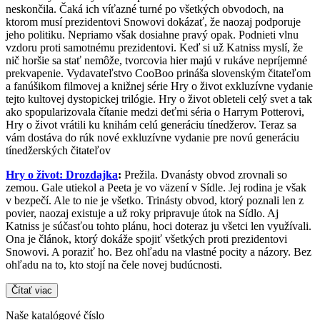
neskončila. Čaká ich víťazné turné po všetkých obvodoch, na
ktorom musí prezidentovi Snowovi dokázať, že naozaj podporuje
jeho politiku. Nepriamo však dosiahne pravý opak. Podnieti vlnu
vzdoru proti samotnému prezidentovi. Keď si už Katniss myslí, že
nič horšie sa stať nemôže, tvorcovia hier majú v rukáve nepríjemné
prekvapenie. Vydavateľstvo CooBoo prináša slovenským čitateľom
a fanúšikom filmovej a knižnej série Hry o život exkluzívne vydanie
tejto kultovej dystopickej trilógie. Hry o život obleteli celý svet a tak
ako spopularizovala čítanie medzi deťmi séria o Harrym Potterovi,
Hry o život vrátili ku knihám celú generáciu tínedžerov. Teraz sa
vám dostáva do rúk nové exkluzívne vydanie pre novú generáciu
tínedžerských čitateľov
Hry o život: Drozdajka
:
Prežila. Dvanásty obvod zrovnali so
zemou. Gale utiekol a Peeta je vo väzení v Sídle. Jej rodina je však
v bezpečí. Ale to nie je všetko. Trinásty obvod, ktorý poznali len z
povier, naozaj existuje a už roky pripravuje útok na Sídlo. Aj
Katniss je súčasťou tohto plánu, hoci doteraz ju všetci len využívali.
Ona je článok, ktorý dokáže spojiť všetkých proti prezidentovi
Snowovi. A poraziť ho. Bez ohľadu na vlastné pocity a názory. Bez
ohľadu na to, kto stojí na čele novej budúcnosti.
Čítať viac
Naše katalógové číslo