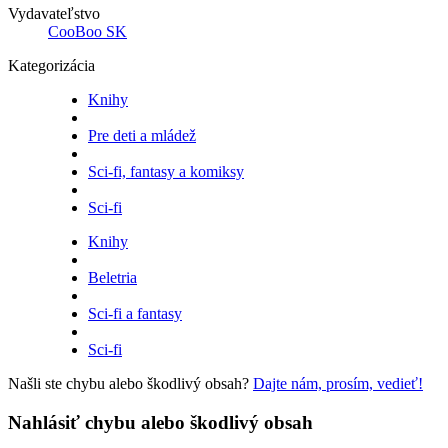
Vydavateľstvo
CooBoo SK
Kategorizácia
Knihy
Pre deti a mládež
Sci-fi, fantasy a komiksy
Sci-fi
Knihy
Beletria
Sci-fi a fantasy
Sci-fi
Našli ste chybu alebo škodlivý obsah?
Dajte nám, prosím, vedieť!
Nahlásiť chybu alebo škodlivý obsah