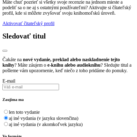
Máte chuť pozrieť si všetky svoje recenzie na jednom mieste a
podeliť sa o ne aj s ostatnými používateľmi? Aktivujte si čítateľský
profil, kde si môžete zvyšovať svoju knihomoľskú úroveň.
Aktivovať čitateľský profil
Sledovať titul
Čakáte na
nové vydanie, preklad alebo naskladnenie tejto
knihy
? Máte záujem o
e-knihu alebo audioknihu
? Sledujte titul a
pošleme vám upozornenie, keď niečo z toho pridáme do ponuky.
E-mail
Zaujíma ma
len toto vydanie
aj iné vydania (v jazyku slovenčina)
aj iné vydania (v akomkoľvek jazyku)
Vo formáte