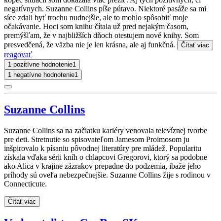
negatívnych. Suzanne Collins píše pútavo. Niektoré pasáže sa mi
síce zdali byť trochu nudnejšie, ale to mohlo spôsobiť moje
očakávanie. Hoci som knihu čítala už pred nejakým časom,
premýšľam, že v najbližších dňoch otestujem nové knihy. Som
presvedčená, že väzba nie je len krásna, ale aj funkčná.
Čítať viac
reagovať
1 pozitívne hodnotenie
1
1 negatívne hodnotenie
1
Suzanne Collins
Suzanne Collins sa na začiatku kariéry venovala televíznej tvorbe
pre deti. Stretnutie so spisovateľom Jamesom Proimosom ju
inšpirovalo k písaniu pôvodnej literatúry pre mládež. Popularitu
získala vďaka sérii kníh o chlapcovi Gregorovi, ktorý sa podobne
ako Alica v krajine zázrakov prepadne do podzemia, ibaže jeho
príhody sú oveľa nebezpečnejšie. Suzanne Collins žije s rodinou v
Connecticute.
Čítať viac