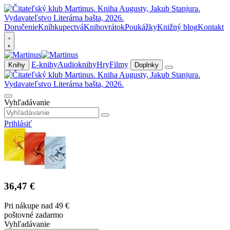
Doručenie
Kníhkupectvá
Knihovrátok
Poukážky
Knižný blog
Kontakt
E-knihy
Audioknihy
Hry
Filmy
Knihy
Doplnky
Vyhľadávanie
Prihlásiť
36,47 €
Pri nákupe nad 49 €
poštovné zadarmo
Vyhľadávanie