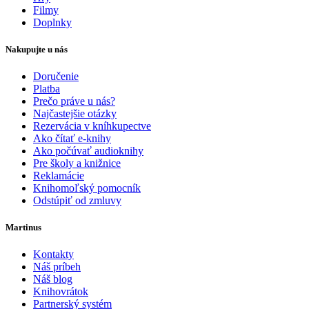
Filmy
Doplnky
Nakupujte u nás
Doručenie
Platba
Prečo práve u nás?
Najčastejšie otázky
Rezervácia v kníhkupectve
Ako čítať e-knihy
Ako počúvať audioknihy
Pre školy a knižnice
Reklamácie
Knihomoľský pomocník
Odstúpiť od zmluvy
Martinus
Kontakty
Náš príbeh
Náš blog
Knihovrátok
Partnerský systém