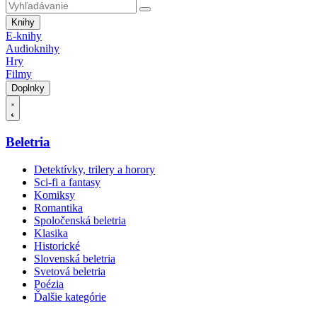
Knihy
E-knihy
Audioknihy
Hry
Filmy
Doplnky
Beletria
Detektívky, trilery a horory
Sci-fi a fantasy
Komiksy
Romantika
Spoločenská beletria
Klasika
Historické
Slovenská beletria
Svetová beletria
Poézia
Ďalšie kategórie