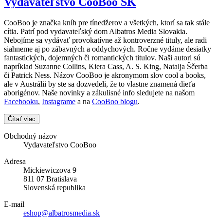
Vydavateľstvo CooBoo SK
CooBoo je značka kníh pre tínedžerov a všetkých, ktorí sa tak stále
cítia. Patrí pod vydavateľský dom Albatros Media Slovakia.
Nebojíme sa vydávať provokatívne až kontroverzné tituly, ale radi
siahneme aj po zábavných a oddychových. Ročne vydáme desiatky
fantastických, dojemných či romantických titulov. Naši autori sú
napríklad Suzanne Collins, Kiera Cass, A. S. King, Natalja Ščerba
či Patrick Ness. Názov CooBoo je akronymom slov cool a books,
ale v Austrálii by ste sa dozvedeli, že to vlastne znamená dieťa
aborigénov. Naše novinky a zákulisné info sledujete na našom
Facebooku
,
Instagrame
a na
CooBoo blogu
.
Čítať viac
Obchodný názov
Vydavateľstvo CooBoo
Adresa
Mickiewiczova 9
811 07 Bratislava
Slovenská republika
E-mail
eshop@albatrosmedia.sk