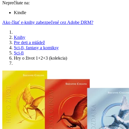
Neprečítate na:
Kindle
Ako čítať e-knihy zabezpečené cez Adobe DRM?
Knihy
Pre deti a mládež
Sci-fi, fantasy a komiksy
Sci-fi
Hry o život 1+2+3 (kolekcia)