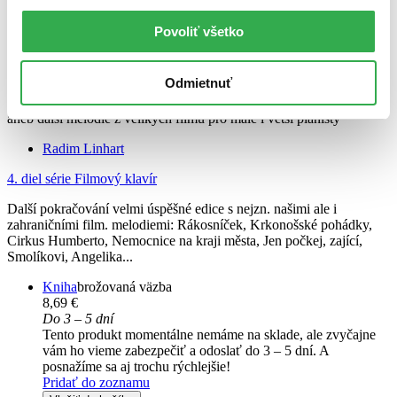
Povoliť všetko
Odmietnuť
Filmový klavír 4
CZ
aneb další melodie z vellkých filmů pro malé i větší pianisty
Radim Linhart
4. diel série
Filmový klavír
Další pokračování velmi úspěšné edice s nejzn. našimi ale i
zahraničními film. melodiemi: Rákosníček, Krkonošské pohádky,
Cirkus Humberto, Nemocnice na kraji města, Jen počkej, zající,
Smolíkovi, Angelika...
Kniha
brožovaná väzba
8,69 €
Do 3 – 5 dní
Tento produkt momentálne nemáme na sklade, ale zvyčajne
vám ho vieme zabezpečiť a odoslať do 3 – 5 dní. A
posnažíme sa aj trochu rýchlejšie!
Pridať do zoznamu