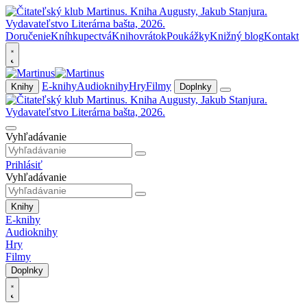
Doručenie
Kníhkupectvá
Knihovrátok
Poukážky
Knižný blog
Kontakt
E-knihy
Audioknihy
Hry
Filmy
Knihy
Doplnky
Vyhľadávanie
Prihlásiť
Vyhľadávanie
Knihy
E-knihy
Audioknihy
Hry
Filmy
Doplnky