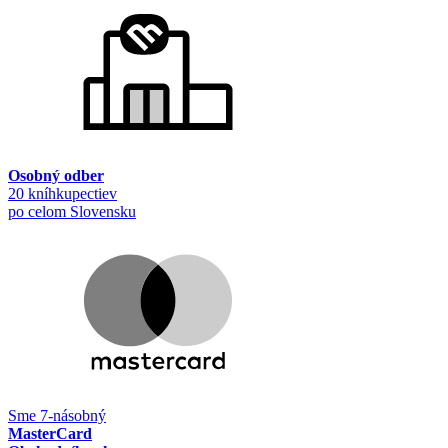
Osobný odber
20 kníhkupectiev
po celom Slovensku
Sme 7-násobný
MasterCard