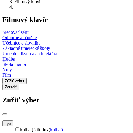
Filmový klavír
Filmový klavír
Sledovať sériu
Odborné a náučné
Učebnice a slovníky
Základné umelecké školy
Umenie, dizajn a architektúra
Hudba
Škola hrania
Noty
Film
Zúžiť výber
Zoradiť
Zúžiť výber
Typ
kniha (5 titulov)
kniha
5