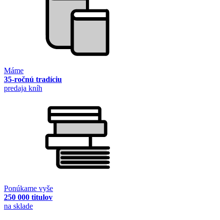
Máme
35-ročnú tradíciu
predaja kníh
Ponúkame vyše
250 000 titulov
na sklade