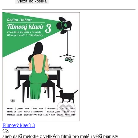
Vložiť do košíka
Filmový klavír 3
CZ
aneb další melodie z vellkých filmů pro malé i větší pianisty