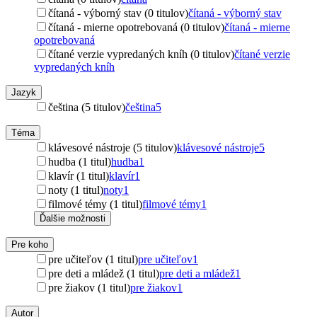
čítaná - výborný stav (0 titulov)
čítaná - výborný stav
čítaná - mierne opotrebovaná (0 titulov)
čítaná - mierne
opotrebovaná
čítané verzie vypredaných kníh (0 titulov)
čítané verzie
vypredaných kníh
Jazyk
čeština (5 titulov)
čeština
5
Téma
klávesové nástroje (5 titulov)
klávesové nástroje
5
hudba (1 titul)
hudba
1
klavír (1 titul)
klavír
1
noty (1 titul)
noty
1
filmové témy (1 titul)
filmové témy
1
Ďalšie možnosti
Pre koho
pre učiteľov (1 titul)
pre učiteľov
1
pre deti a mládež (1 titul)
pre deti a mládež
1
pre žiakov (1 titul)
pre žiakov
1
Autor