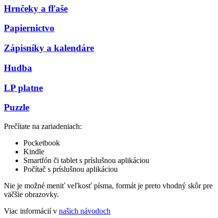
Hrnčeky a fľaše
Papiernictvo
Zápisníky a kalendáre
Hudba
LP platne
Puzzle
Prečítate na zariadeniach:
Pocketbook
Kindle
Smartfón či tablet s príslušnou aplikáciou
Počítač s príslušnou aplikáciou
Nie je možné meniť veľkosť písma, formát je preto vhodný skôr pre
väčšie obrazovky.
Viac informácií v
našich návodoch