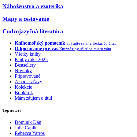
Náboženstvo a ezoterika
Mapy a cestovanie
Cudzojazyčná literatúra
Knihomoľský pomocník
Spýtajte sa Sherlocka, čo čítať
Odporúčame pre vás
Knižné tipy ušité na mieru vám
Všetky knihy
Knihy roka 2025
Bestsellery
Novinky
Pripravované
Akcie a zľavy
Kolekcie
BookTok
Mám záujem o titul
Top autori
Dominik Dán
Julie Caplin
Rebecca Yarros