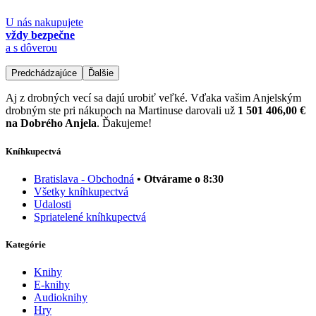
U nás nakupujete
vždy bezpečne
a s dôverou
Predchádzajúce
Ďalšie
Aj z drobných vecí sa dajú urobiť veľké. Vďaka vašim Anjelským
drobným ste pri nákupoch na Martinuse darovali už
1 501 406,00 €
na Dobrého Anjela
. Ďakujeme!
Kníhkupectvá
Bratislava - Obchodná
• Otvárame o 8:30
Všetky kníhkupectvá
Udalosti
Spriatelené kníhkupectvá
Kategórie
Knihy
E-knihy
Audioknihy
Hry