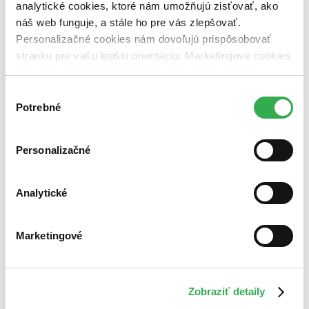
analytické cookies, ktoré nám umožňujú zisťovať, ako
náš web funguje, a stále ho pre vás zlepšovať.
Personalizačné cookies nám dovoľujú prispôsobovať
stránku pre vašu lepšiu orientáciu. Marketingové cookies
nám zas umožňujú zobrazenie relevantnej reklamy.
Niektoré údaje zdieľame aj s tretími stranami. Veľmi by
Výber
nám pomohlo, keby sme mohli používať všetky tieto
Potrebné
súhlasu
cookies. Ďakujeme!
Personalizačné
Analytické
Marketingové
Zobraziť detaily