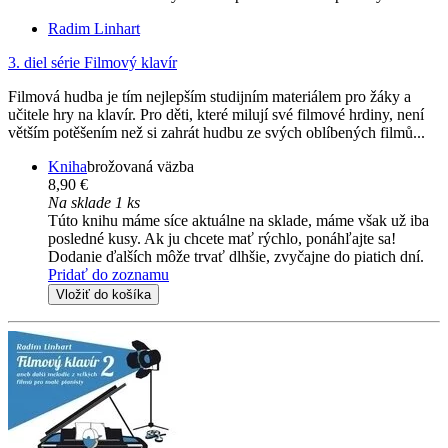
Radim Linhart
3. diel série
Filmový klavír
Filmová hudba je tím nejlepším studijním materiálem pro žáky a
učitele hry na klavír. Pro děti, které milují své filmové hrdiny, není
větším potěšením než si zahrát hudbu ze svých oblíbených filmů...
Kniha
brožovaná väzba
8,90 €
Na sklade 1 ks
Túto knihu máme síce aktuálne na sklade, máme však už iba
posledné kusy. Ak ju chcete mať rýchlo, ponáhľajte sa!
Dodanie ďalších môže trvať dlhšie, zvyčajne do piatich dní.
Pridať do zoznamu
Vložiť do košíka