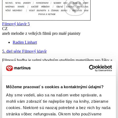
Filmový klavír 5
CZ
aneb melodie z velkých filmů pro malé pianisty
Radim Linhart
5. diel série
Filmový klavír
Filmová hudba je velmi vhodným studijním materiálem pro žáky a
učitele hry na klavír. Pro děti, které milují své filmové hrdiny, není
větším potěšením než si zahrát hudbu ze svých oblíbených filmů.
Pátý díl Filmového klavíru přináší kromě tradičních...
Kniha
brožovaná väzba
Môžeme pracovať s cookies a kontaktnými údajmi?
8,60 €
Na sklade 1 ks
Aby sme vedeli, ako sa na našom webe správate, a
Túto knihu máme síce aktuálne na sklade, máme však už iba
mohli vám zobraziť tie najlepšie tipy na knihy, zbierame
posledné kusy. Ak ju chcete mať rýchlo, ponáhľajte sa!
Dodanie ďalších môže trvať dlhšie, zvyčajne do piatich dní.
cookies. Niektoré sú naozaj potrebné a bez nich by naša
Pridať do zoznamu
stránka vôbec nefungovala. Okrem toho používame
Vložiť do košíka