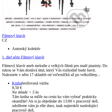
Filmový klavír
CZ
Autorský kolektív
1. diel série
Filmový klavír
Filmový klavír aneb melodie z velkých filmů pro malé pianisty. Do
rukou se Vám dostává titul, který Vás rozhodně bude bavit.
Naleznete v něm 17 skladeb od večerníčků až po velkofilmy...
Kniha
brožovaná väzba
8,50 €
Na sklade > 5 ks
Táto kniha sa môže na cestu ku vám vybrať prakticky
okamžite! Ak si ju objednáte do 13:00 v pracovný deň,
odošleme vám ju ešte dnes, inak najneskôr nasledujúci
pracovný deň.