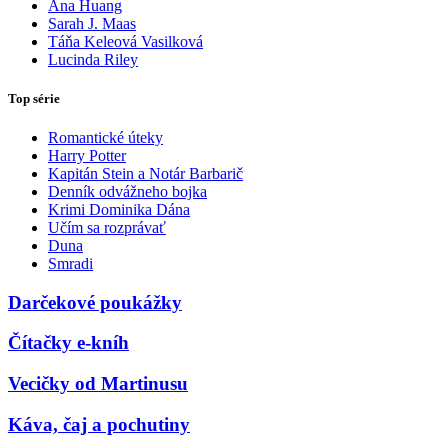
Ana Huang
Sarah J. Maas
Táňa Keleová Vasilková
Lucinda Riley
Top série
Romantické úteky
Harry Potter
Kapitán Stein a Notár Barbarič
Denník odvážneho bojka
Krimi Dominika Dána
Učím sa rozprávať
Duna
Smradi
Darčekové poukážky
Čítačky e-kníh
Vecičky od Martinusu
Káva, čaj a pochutiny