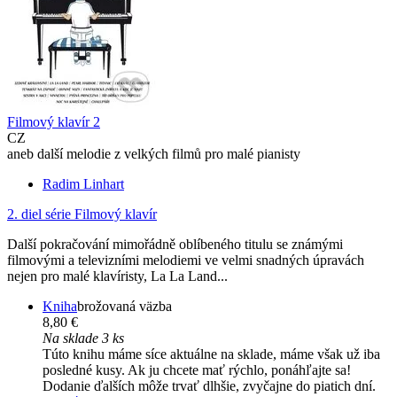
Filmový klavír 2
CZ
aneb další melodie z velkých filmů pro malé pianisty
Radim Linhart
2. diel série
Filmový klavír
Další pokračování mimořádně oblíbeného titulu se známými
filmovými a televizními melodiemi ve velmi snadných úpravách
nejen pro malé klavíristy, La La Land...
Kniha
brožovaná väzba
8,80 €
Na sklade 3 ks
Túto knihu máme síce aktuálne na sklade, máme však už iba
posledné kusy. Ak ju chcete mať rýchlo, ponáhľajte sa!
Dodanie ďalších môže trvať dlhšie, zvyčajne do piatich dní.