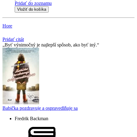
Pridať do zoznamu
Vložiť do košíka
Hore
Pridať citát
Byť výnimočný je najlepší spôsob, ako byť iný.
Babička pozdravuje a ospravedlňuje sa
Fredrik Backman