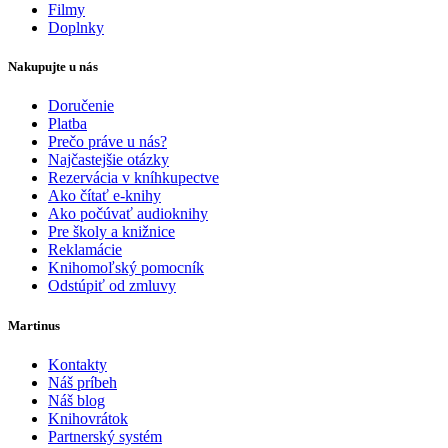
Filmy
Doplnky
Nakupujte u nás
Doručenie
Platba
Prečo práve u nás?
Najčastejšie otázky
Rezervácia v kníhkupectve
Ako čítať e-knihy
Ako počúvať audioknihy
Pre školy a knižnice
Reklamácie
Knihomoľský pomocník
Odstúpiť od zmluvy
Martinus
Kontakty
Náš príbeh
Náš blog
Knihovrátok
Partnerský systém