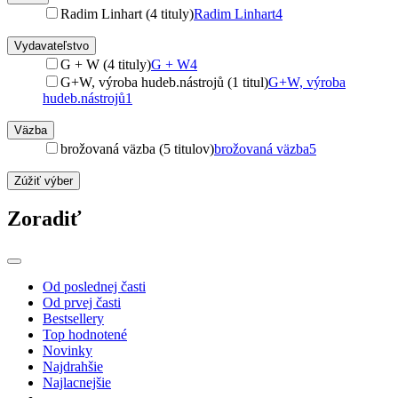
Radim Linhart (4 tituly)
Radim Linhart
4
Vydavateľstvo
G + W (4 tituly)
G + W
4
G+W, výroba hudeb.nástrojů (1 titul)
G+W, výroba
hudeb.nástrojů
1
Väzba
brožovaná väzba (5 titulov)
brožovaná väzba
5
Zúžiť výber
Zoradiť
Od poslednej časti
Od prvej časti
Bestsellery
Top hodnotené
Novinky
Najdrahšie
Najlacnejšie