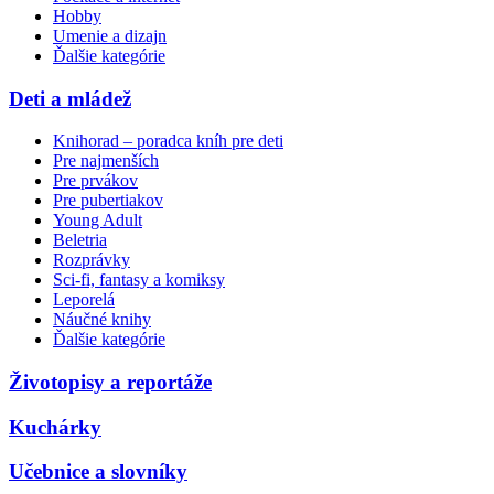
Hobby
Umenie a dizajn
Ďalšie kategórie
Deti a mládež
Knihorad – poradca kníh pre deti
Pre najmenších
Pre prvákov
Pre pubertiakov
Young Adult
Beletria
Rozprávky
Sci-fi, fantasy a komiksy
Leporelá
Náučné knihy
Ďalšie kategórie
Životopisy a reportáže
Kuchárky
Učebnice a slovníky