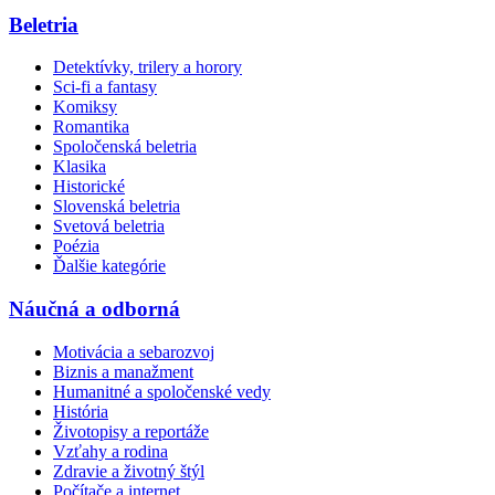
Beletria
Detektívky, trilery a horory
Sci-fi a fantasy
Komiksy
Romantika
Spoločenská beletria
Klasika
Historické
Slovenská beletria
Svetová beletria
Poézia
Ďalšie kategórie
Náučná a odborná
Motivácia a sebarozvoj
Biznis a manažment
Humanitné a spoločenské vedy
História
Životopisy a reportáže
Vzťahy a rodina
Zdravie a životný štýl
Počítače a internet