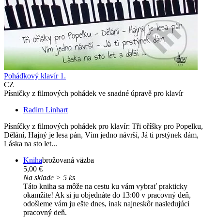
Pohádkový klavír 1.
CZ
Písničky z filmových pohádek ve snadné úpravě pro klavír
Radim Linhart
Písníčky z filmových pohádek pro klavír: Tři oříšky pro Popelku,
Dělání, Hajný je lesa pán, Vím jedno návrší, Já ti prstýnek dám,
Láska na sto let...
Kniha
brožovaná väzba
5,00 €
Na sklade > 5 ks
Táto kniha sa môže na cestu ku vám vybrať prakticky
okamžite! Ak si ju objednáte do 13:00 v pracovný deň,
odošleme vám ju ešte dnes, inak najneskôr nasledujúci
pracovný deň.