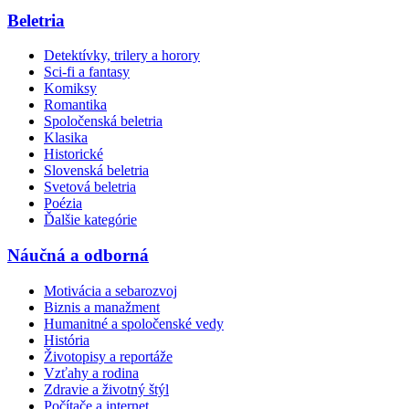
Beletria
Detektívky, trilery a horory
Sci-fi a fantasy
Komiksy
Romantika
Spoločenská beletria
Klasika
Historické
Slovenská beletria
Svetová beletria
Poézia
Ďalšie kategórie
Náučná a odborná
Motivácia a sebarozvoj
Biznis a manažment
Humanitné a spoločenské vedy
História
Životopisy a reportáže
Vzťahy a rodina
Zdravie a životný štýl
Počítače a internet