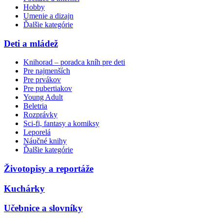
Hobby
Umenie a dizajn
Ďalšie kategórie
Deti a mládež
Knihorad – poradca kníh pre deti
Pre najmenších
Pre prvákov
Pre pubertiakov
Young Adult
Beletria
Rozprávky
Sci-fi, fantasy a komiksy
Leporelá
Náučné knihy
Ďalšie kategórie
Životopisy a reportáže
Kuchárky
Učebnice a slovníky