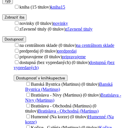
Typ
kniha (15 titulov)
kniha
15
Zobraziť iba
novinky (0 titulov)
novinky
zľavnené tituly (0 titulov)
zľavnené tituly
Dostupnosť
na centrálnom sklade (0 titulov)
na centrálnom sklade
predpredaj (0 titulov)
predpredaj
pripravujeme (0 titulov)
pripravujeme
dostupná (bez vypredaných) (0 titulov)
dostupná (bez
vypredaných)
Dostupnosť v kníhkupectve
Banská Bystrica (Martinus) (0 titulov)
Banská
Bystrica (Martinus)
Bratislava - Nivy (Martinus) (0 titulov)
Bratislava -
Nivy (Martinus)
Bratislava - Obchodná (Martinus) (0
titulov)
Bratislava - Obchodná (Martinus)
Humenné (Na korze) (0 titulov)
Humenné (Na
korze)
Košice - Galéria (Martinus) (0 titulov)
Košice -