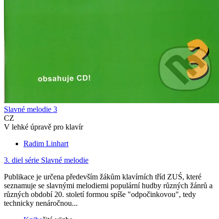
Slavné melodie 3
CZ
V lehké úpravě pro klavír
Radim Linhart
3. diel série
Slavné melodie
Publikace je určena především žákům klavírních tříd ZUŚ, které
seznamuje se slavnými melodiemi populární hudby různých žánrů a
různých období 20. století formou spíše "odpočinkovou", tedy
technicky nenáročnou...