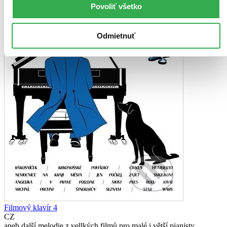
Povoliť všetko
Odmietnuť
Filmový klavír 4
CZ
aneb další melodie z vellkých filmů pro malé i větší pianisty