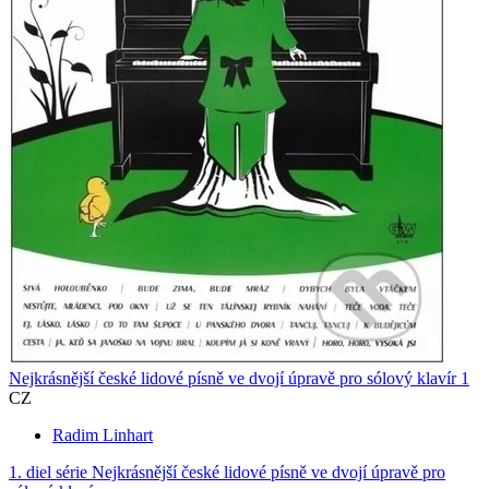
Nejkrásnější české lidové písně ve dvojí úpravě pro sólový klavír 1
CZ
Radim Linhart
1. diel série
Nejkrásnější české lidové písně ve dvojí úpravě pro