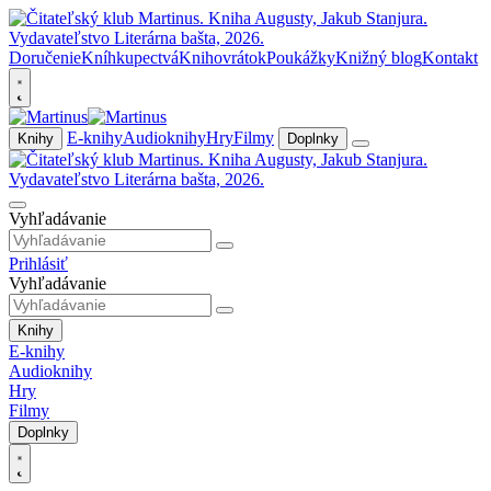
Doručenie
Kníhkupectvá
Knihovrátok
Poukážky
Knižný blog
Kontakt
E-knihy
Audioknihy
Hry
Filmy
Knihy
Doplnky
Vyhľadávanie
Prihlásiť
Vyhľadávanie
Knihy
E-knihy
Audioknihy
Hry
Filmy
Doplnky