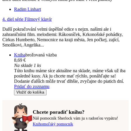
Radim Linhart
4. diel série
Filmový klavír
Další pokračování velmi úspěšné edice s nejzn. našimi ale i
zahraničními film. melodiemi: Rákosníček, Krkonošské pohádky,
Cirkus Humberto, Nemocnice na kraji města, Jen počkej, zající,
Smolíkovi, Angelika...
Kniha
brožovaná väzba
8,69 €
Na sklade 1 ks
Túto knihu máme síce aktuálne na sklade, máme však už iba
posledné kusy. Ak ju chcete mať rýchlo, ponáhľajte sa!
Dodanie ďalších môže trvať dlhšie, zvyčajne do piatich dní.
Pridať do zoznamu
Vložiť do košíka
Chcete poradiť knihu?
Náš pomocník Sherlock vám ju s radosťou vypátra!
Knihomoľský pomocník