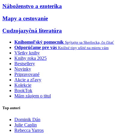
Náboženstvo a ezoterika
Mapy a cestovanie
Cudzojazyčná literatúra
Knihomoľský pomocník
Spýtajte sa Sherlocka, čo čítať
Odporúčame pre vás
Knižné tipy ušité na mieru vám
Všetky knihy
Knihy roka 2025
Bestsellery
Novinky
Pripravované
Akcie a zľavy
Kolekcie
BookTok
Mám záujem o titul
Top autori
Dominik Dán
Julie Caplin
Rebecca Yarros