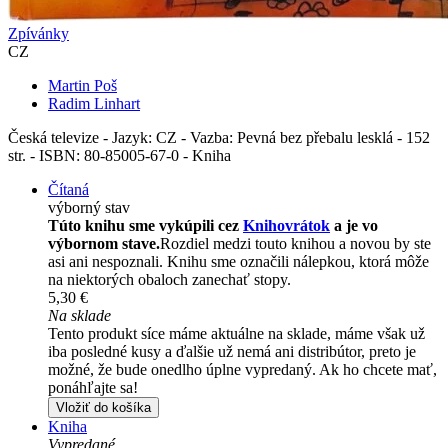
Zpívánky
CZ
Martin Poš
Radim Linhart
Česká televize - Jazyk: CZ - Vazba: Pevná bez přebalu lesklá - 152
str. - ISBN: 80-85005-67-0 - Kniha
Čítaná
výborný stav
Túto knihu sme vykúpili cez
Knihovrátok
a je vo
výbornom stave.
Rozdiel medzi touto knihou a novou by ste
asi ani nespoznali. Knihu sme označili nálepkou, ktorá môže
na niektorých obaloch zanechať stopy.
5,30 €
Na sklade
Tento produkt síce máme aktuálne na sklade, máme však už
iba posledné kusy a ďalšie už nemá ani distribútor, preto je
možné, že bude onedlho úplne vypredaný. Ak ho chcete mať,
ponáhľajte sa!
Vložiť do košíka
Kniha
Vypredané