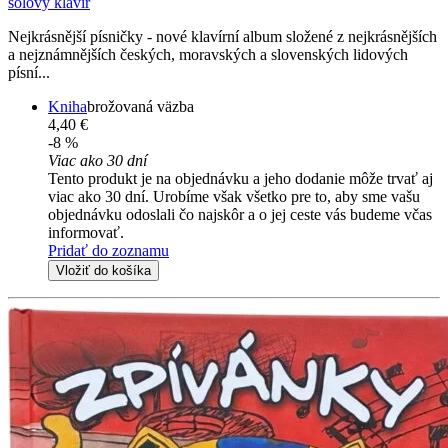
sólový klavír
Nejkrásnější písničky - nové klavírní album složené z nejkrásnějších
a nejznámnějších českých, moravských a slovenských lidových
písní...
Kniha
brožovaná väzba
4,40 €
-8 %
Viac ako 30 dní
Tento produkt je na objednávku a jeho dodanie môže trvať aj
viac ako 30 dní. Urobíme však všetko pre to, aby sme vašu
objednávku odoslali čo najskôr a o jej ceste vás budeme včas
informovať.
Pridať do zoznamu
Vložiť do košíka