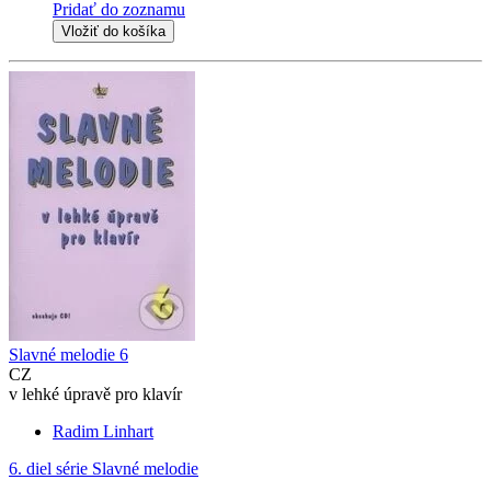
Pridať do zoznamu
Vložiť do košíka
Slavné melodie 6
CZ
v lehké úpravě pro klavír
Radim Linhart
6. diel série
Slavné melodie