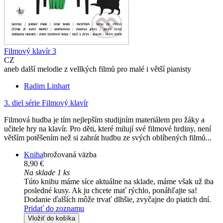
Filmový klavír 3
CZ
aneb další melodie z vellkých filmů pro malé i větší pianisty
Radim Linhart
3. diel série
Filmový klavír
Filmová hudba je tím nejlepším studijním materiálem pro žáky a
učitele hry na klavír. Pro děti, které milují své filmové hrdiny, není
větším potěšením než si zahrát hudbu ze svých oblíbených filmů...
Kniha
brožovaná väzba
8,90 €
Na sklade 1 ks
Túto knihu máme síce aktuálne na sklade, máme však už iba
posledné kusy. Ak ju chcete mať rýchlo, ponáhľajte sa!
Dodanie ďalších môže trvať dlhšie, zvyčajne do piatich dní.
Pridať do zoznamu
Vložiť do košíka