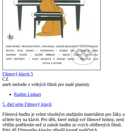
Filmový klavír 5
CZ
aneb melodie z velkých filmů pro malé pianisty
Radim Linhart
5. diel série
Filmový klavír
Filmová hudba je velmi vhodným studijním materiálem pro žáky a
učitele hry na klavír. Pro děti, které milují své filmové hrdiny, není
větším potěšením než si zahrát hudbu ze svých oblíbených filmů.
Pátý díl Filmového klavíru přináší kromě tradičních...