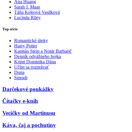
Ana Huang
Sarah J. Maas
Táňa Keleová Vasilková
Lucinda Riley
Top série
Romantické úteky
Harry Potter
Kapitán Stein a Notár Barbarič
Denník odvážneho bojka
Krimi Dominika Dána
Učím sa rozprávať
Duna
Smradi
Darčekové poukážky
Čítačky e-kníh
Vecičky od Martinusu
Káva, čaj a pochutiny