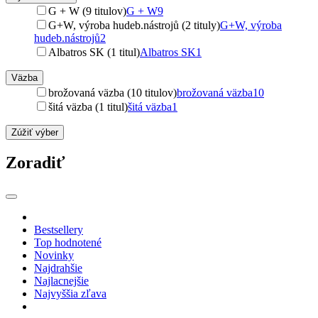
G + W (9 titulov)
G + W
9
G+W, výroba hudeb.nástrojů (2 tituly)
G+W, výroba
hudeb.nástrojů
2
Albatros SK (1 titul)
Albatros SK
1
Väzba
brožovaná väzba (10 titulov)
brožovaná väzba
10
šitá väzba (1 titul)
šitá väzba
1
Zúžiť výber
Zoradiť
Bestsellery
Top hodnotené
Novinky
Najdrahšie
Najlacnejšie
Najvyššia zľava