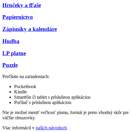
Hrnčeky a fľaše
Papiernictvo
Zápisníky a kalendáre
Hudba
LP platne
Puzzle
Prečítate na zariadeniach:
Pocketbook
Kindle
Smartfón či tablet s príslušnou aplikáciou
Počítač s príslušnou aplikáciou
Nie je možné meniť veľkosť písma, formát je preto vhodný skôr pre
väčšie obrazovky.
Viac informácií v
našich návodoch