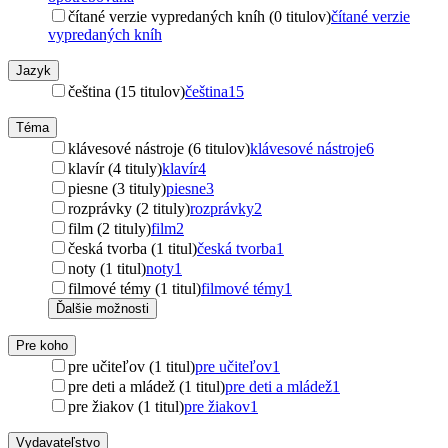
čítané verzie vypredaných kníh (0 titulov)
čítané verzie
vypredaných kníh
Jazyk
čeština (15 titulov)
čeština
15
Téma
klávesové nástroje (6 titulov)
klávesové nástroje
6
klavír (4 tituly)
klavír
4
piesne (3 tituly)
piesne
3
rozprávky (2 tituly)
rozprávky
2
film (2 tituly)
film
2
česká tvorba (1 titul)
česká tvorba
1
noty (1 titul)
noty
1
filmové témy (1 titul)
filmové témy
1
Ďalšie možnosti
Pre koho
pre učiteľov (1 titul)
pre učiteľov
1
pre deti a mládež (1 titul)
pre deti a mládež
1
pre žiakov (1 titul)
pre žiakov
1
Vydavateľstvo