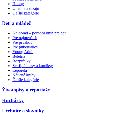
Hobby
Umenie a dizajn
Ďalšie kategórie
Deti a mládež
Knihorad – poradca kníh pre deti
Pre najmenších
Pre prvákov
Pre pubertiakov
Young Adult
Beletria
Rozprávky
Sci-fi, fantasy a komiksy
Leporelá
Náučné knihy
Ďalšie kategórie
Životopisy a reportáže
Kuchárky
Učebnice a slovníky