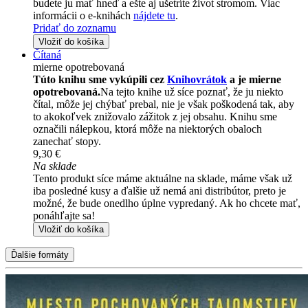
budete ju mať hneď a ešte aj ušetríte život stromom. Viac
informácii o e-knihách
nájdete tu
.
Pridať do zoznamu
Vložiť do košíka
Čítaná
mierne opotrebovaná
Túto knihu sme vykúpili cez
Knihovrátok
a je mierne
opotrebovaná.
Na tejto knihe už síce poznať, že ju niekto
čítal, môže jej chýbať prebal, nie je však poškodená tak, aby
to akokoľvek znižovalo zážitok z jej obsahu. Knihu sme
označili nálepkou, ktorá môže na niektorých obaloch
zanechať stopy.
9,30 €
Na sklade
Tento produkt síce máme aktuálne na sklade, máme však už
iba posledné kusy a ďalšie už nemá ani distribútor, preto je
možné, že bude onedlho úplne vypredaný. Ak ho chcete mať,
ponáhľajte sa!
Vložiť do košíka
Ďalšie formáty