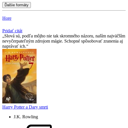
Ďalšie formáty
Hore
Pridať citát
Slová sú, podľa môjho nie tak skromného názoru, naším najväčším
nevyčerpateľným zdrojom mágie. Schopné spôsobovať zranenia aj
naprávať ich.
Harry Potter a Dary smrti
J.K. Rowling