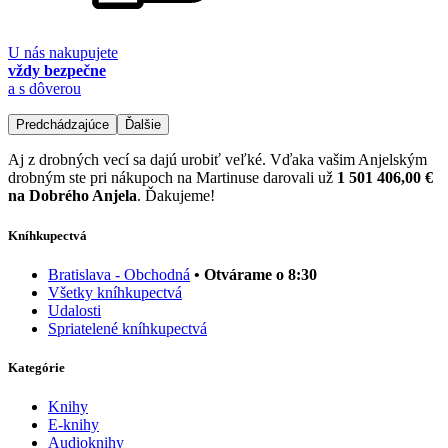
U nás nakupujete
vždy bezpečne
a s dôverou
Predchádzajúce
Ďalšie
Aj z drobných vecí sa dajú urobiť veľké. Vďaka vašim Anjelským
drobným ste pri nákupoch na Martinuse darovali už
1 501 406,00 €
na Dobrého Anjela
. Ďakujeme!
Kníhkupectvá
Bratislava - Obchodná
• Otvárame o 8:30
Všetky kníhkupectvá
Udalosti
Spriatelené kníhkupectvá
Kategórie
Knihy
E-knihy
Audioknihy