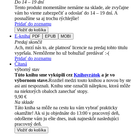
Do 14 – 19 dní
Tento produkt momentálne nemáme na sklade, ale zvyčajne
vám ho vieme zabezpečiť a odoslať do 14 – 19 dní. A
posnažíme sa aj trochu rýchlejšie!
Pridať do zoznamu
Vložiť do košíka
E-kniha
PDF
EPUB
MOBI
Predaj skončil
Ach, mrzí nás to, ale platnosť licencie na predaj tohto titulu
vypršala. Nemôžeme ho už bohužiaľ predávať :-(
Pridať do zoznamu
Čítaná
výborný stav
Túto knihu sme vykúpili cez
Knihovrátok
a je vo
výbornom stave.
Rozdiel medzi touto knihou a novou by ste
asi ani nespoznali. Knihu sme označili nálepkou, ktorá môže
na niektorých obaloch zanechať stopy.
9,90 €
Na sklade
Táto kniha sa môže na cestu ku vám vybrať prakticky
okamžite! Ak si ju objednáte do 13:00 v pracovný deň,
odošleme vám ju ešte dnes, inak najneskôr nasledujúci
pracovný deň.
Vložiť do košíka