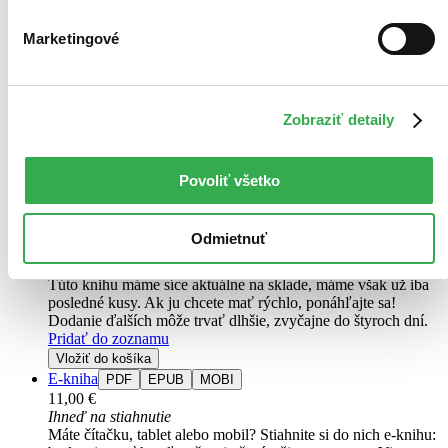
Marketingové
Ostrov
Niekto prichádza za oddychom, niekto po pomstu
Sarah Pearse
2. diel série
Elin Warnerová
Zobraziť detaily
Novootvorené letovisko na ostrove neďaleko anglického pobrežia je
ako stvorené na dokonalý oddych. Luxusný ubytovací komplex
uprostred nedotknutej prírody láka návštevníkov množstvom aktivít
Povoliť všetko
a možností, ...
Kniha
pevná väzba
Odmietnuť
15,10 €
Na sklade 3 ks
Túto knihu máme síce aktuálne na sklade, máme však už iba
posledné kusy. Ak ju chcete mať rýchlo, ponáhľajte sa!
Dodanie ďalších môže trvať dlhšie, zvyčajne do štyroch dní.
Pridať do zoznamu
Vložiť do košíka
E-kniha
PDF
EPUB
MOBI
11,00 €
Ihneď na stiahnutie
Máte čítačku, tablet alebo mobil? Stiahnite si do nich e-knihu: