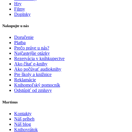
Hry
Filmy
Doplnky
Nakupujte u nás
Doručenie
Platba
Prečo práve u nás?
Najčastejšie otázky
Rezervácia v kníhkupectve
Ako čítať e-knihy
Ako počúvať audioknihy
Pre školy a knižnice
Reklamácie
Knihomoľský pomocník
Odstúpiť od zmluvy
Martinus
Kontakty
Náš príbeh
Náš blog
Knihovrátok