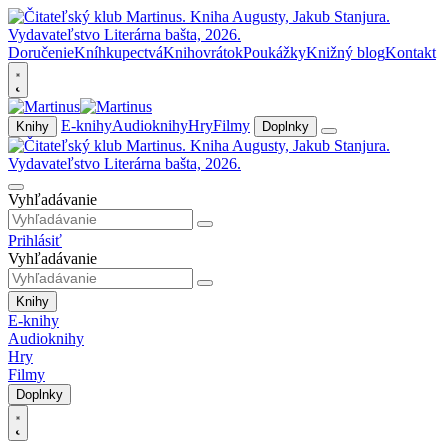
Doručenie
Kníhkupectvá
Knihovrátok
Poukážky
Knižný blog
Kontakt
E-knihy
Audioknihy
Hry
Filmy
Knihy
Doplnky
Vyhľadávanie
Prihlásiť
Vyhľadávanie
Knihy
E-knihy
Audioknihy
Hry
Filmy
Doplnky