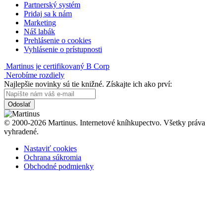
Partnerský systém
Pridaj sa k nám
Marketing
Náš labák
Prehlásenie o cookies
Vyhlásenie o prístupnosti
Martinus je certifikovaný B Corp
Nerobíme rozdiely
Najlepšie novinky sú tie knižné. Získajte ich ako prví:
Odoslať
© 2000-2026 Martinus. Internetové kníhkupectvo. Všetky práva
vyhradené.
Nastaviť cookies
Ochrana súkromia
Obchodné podmienky