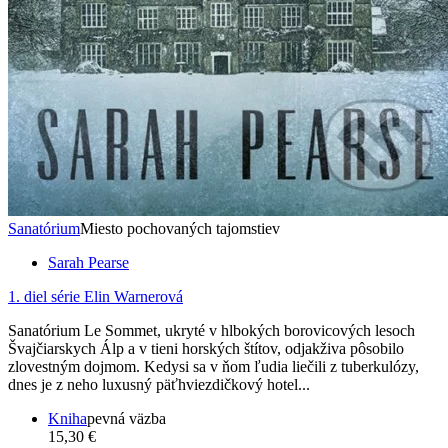
Sanatórium
Miesto pochovaných tajomstiev
Sarah Pearse
1. diel série
Elin Warnerová
Sanatórium Le Sommet, ukryté v hlbokých borovicových lesoch
Švajčiarskych Álp a v tieni horských štítov, odjakživa pôsobilo
zlovestným dojmom. Kedysi sa v ňom ľudia liečili z tuberkulózy,
dnes je z neho luxusný päťhviezdičkový hotel...
Kniha
pevná väzba
15,30 €