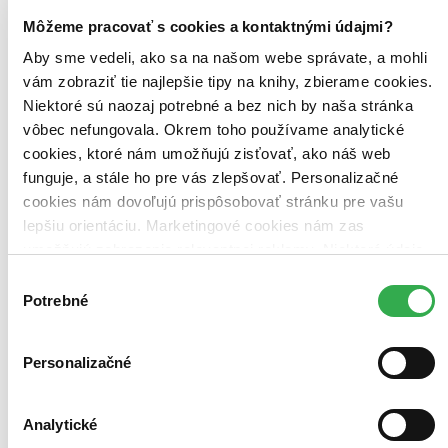
Môžeme pracovať s cookies a kontaktnými údajmi?
Aby sme vedeli, ako sa na našom webe správate, a mohli
vám zobraziť tie najlepšie tipy na knihy, zbierame cookies.
Niektoré sú naozaj potrebné a bez nich by naša stránka
vôbec nefungovala. Okrem toho používame analytické
cookies, ktoré nám umožňujú zisťovať, ako náš web
funguje, a stále ho pre vás zlepšovať. Personalizačné
cookies nám dovoľujú prispôsobovať stránku pre vašu
lepšiu orientáciu. Marketingové cookies nám zas
umožňujú zobrazenie relevantnej reklamy. Niektoré údaje
zdieľame aj s tretími stranami. Veľmi by nám pomohlo,
Výber
keby sme mohli používať všetky tieto cookies. Ďakujeme!
Potrebné
súhlasu
Personalizačné
Analytické