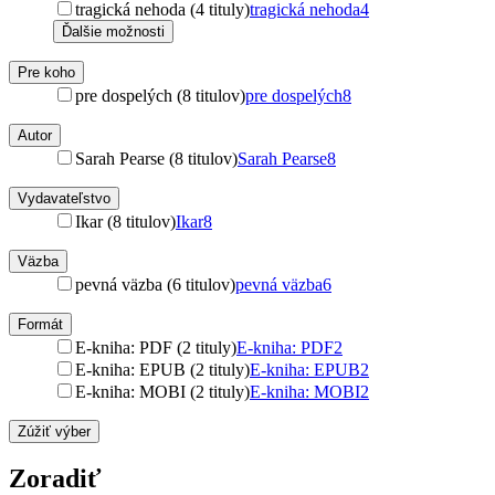
tragická nehoda (4 tituly)
tragická nehoda
4
Ďalšie možnosti
Pre koho
pre dospelých (8 titulov)
pre dospelých
8
Autor
Sarah Pearse (8 titulov)
Sarah Pearse
8
Vydavateľstvo
Ikar (8 titulov)
Ikar
8
Väzba
pevná väzba (6 titulov)
pevná väzba
6
Formát
E-kniha: PDF (2 tituly)
E-kniha: PDF
2
E-kniha: EPUB (2 tituly)
E-kniha: EPUB
2
E-kniha: MOBI (2 tituly)
E-kniha: MOBI
2
Zúžiť výber
Zoradiť