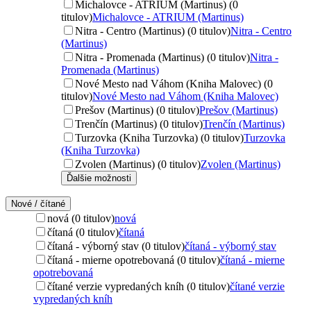
Michalovce - ATRIUM (Martinus) (0
titulov)
Michalovce - ATRIUM (Martinus)
Nitra - Centro (Martinus) (0 titulov)
Nitra - Centro
(Martinus)
Nitra - Promenada (Martinus) (0 titulov)
Nitra -
Promenada (Martinus)
Nové Mesto nad Váhom (Kniha Malovec) (0
titulov)
Nové Mesto nad Váhom (Kniha Malovec)
Prešov (Martinus) (0 titulov)
Prešov (Martinus)
Trenčín (Martinus) (0 titulov)
Trenčín (Martinus)
Turzovka (Kniha Turzovka) (0 titulov)
Turzovka
(Kniha Turzovka)
Zvolen (Martinus) (0 titulov)
Zvolen (Martinus)
Ďalšie možnosti
Nové / čítané
nová (0 titulov)
nová
čítaná (0 titulov)
čítaná
čítaná - výborný stav (0 titulov)
čítaná - výborný stav
čítaná - mierne opotrebovaná (0 titulov)
čítaná - mierne
opotrebovaná
čítané verzie vypredaných kníh (0 titulov)
čítané verzie
vypredaných kníh