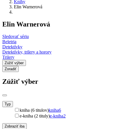
Knihy
Elin Warnerová
Elin Warnerová
Sledovať sériu
Beletria
Detektívky
Detektívky, trilery a horory
Trilery
Zúžiť výber
Zoradiť
Zúžiť výber
Typ
kniha (6 titulov)
kniha
6
e-kniha (2 tituly)
e-kniha
2
Zobraziť iba