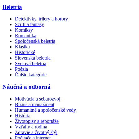
Beletria
Detektívky, trilery a horory
Sci-fi a fantasy
Komiksy
Romantika
Spoločenská beletria
Klasika
Historické
Slovenská beletria
Svetová beletria
Poézia
Ďalšie kategórie
Náučná a odborná
Motivácia a sebarozvoj
Biznis a manažment
Humanitné a spoločenské vedy
História
Životopisy a reportáže
Vzťahy a rodina
Zdravie a životný štýl
Počítače a internet