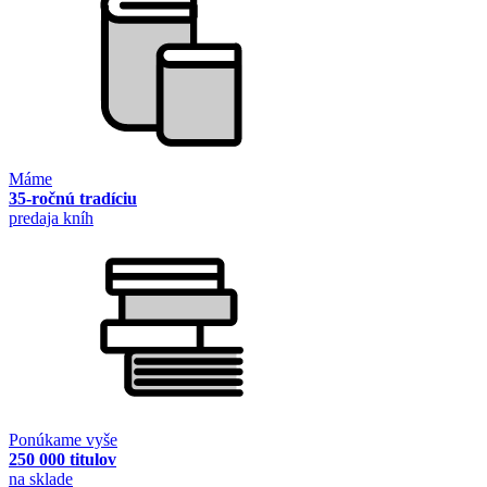
Máme
35-ročnú tradíciu
predaja kníh
Ponúkame vyše
250 000 titulov
na sklade