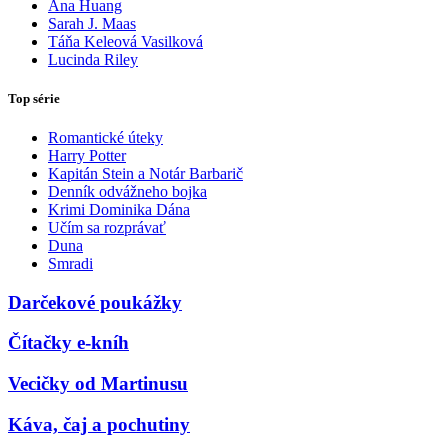
Ana Huang
Sarah J. Maas
Táňa Keleová Vasilková
Lucinda Riley
Top série
Romantické úteky
Harry Potter
Kapitán Stein a Notár Barbarič
Denník odvážneho bojka
Krimi Dominika Dána
Učím sa rozprávať
Duna
Smradi
Darčekové poukážky
Čítačky e-kníh
Vecičky od Martinusu
Káva, čaj a pochutiny