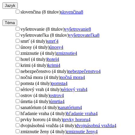
Jazyk
slovenčina (8 titulov)
slovenčina
8
Téma
vyšetrovanie (8 titulov)
vyšetrovanie
8
vyšetrovateľka (8 titulov)
vyšetrovateľka
8
smrť (4 tituly)
smrť
4
únosy (4 tituly)
únosy
4
zmiznutie (4 tituly)
zmiznutie
4
hotel (4 tituly)
hotel
4
krimi (4 tituly)
krimi
4
nebezpečenstvo (4 tituly)
nebezpečenstvo
4
nočná mora (4 tituly)
nočná mora
4
pomsta (4 tituly)
pomsta
4
sériový vrah (4 tituly)
sériový vrah
4
ostrov (4 tituly)
ostrov
4
úmrtia (4 tituly)
úmrtia
4
sanatórium (4 tituly)
sanatórium
4
hľadanie vraha (4 tituly)
hľadanie vraha
4
prvky hororu (4 tituly)
prvky hororu
4
dvojnásobná vražda (4 tituly)
dvojnásobná vražda
4
zmiznutie ženy (4 tituly)
zmiznutie ženy
4