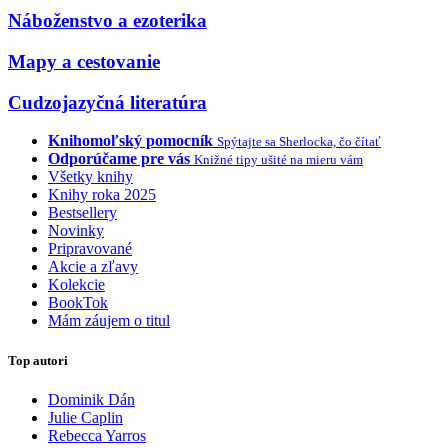
Náboženstvo a ezoterika
Mapy a cestovanie
Cudzojazyčná literatúra
Knihomoľský pomocník
Spýtajte sa Sherlocka, čo čítať
Odporúčame pre vás
Knižné tipy ušité na mieru vám
Všetky knihy
Knihy roka 2025
Bestsellery
Novinky
Pripravované
Akcie a zľavy
Kolekcie
BookTok
Mám záujem o titul
Top autori
Dominik Dán
Julie Caplin
Rebecca Yarros