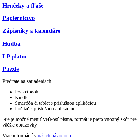
Hrnčeky a fľaše
Papiernictvo
Zápisníky a kalendáre
Hudba
LP platne
Puzzle
Prečítate na zariadeniach:
Pocketbook
Kindle
Smartfón či tablet s príslušnou aplikáciou
Počítač s príslušnou aplikáciou
Nie je možné meniť veľkosť písma, formát je preto vhodný skôr pre
väčšie obrazovky.
Viac informácií v
našich návodoch