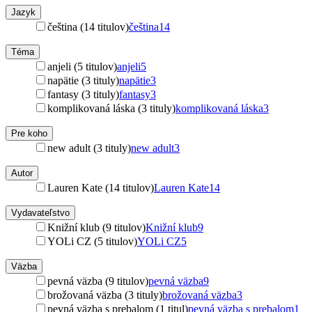
Jazyk
čeština (14 titulov)
čeština
14
Téma
anjeli (5 titulov)
anjeli
5
napätie (3 tituly)
napätie
3
fantasy (3 tituly)
fantasy
3
komplikovaná láska (3 tituly)
komplikovaná láska
3
Pre koho
new adult (3 tituly)
new adult
3
Autor
Lauren Kate (14 titulov)
Lauren Kate
14
Vydavateľstvo
Knižní klub (9 titulov)
Knižní klub
9
YOLi CZ (5 titulov)
YOLi CZ
5
Väzba
pevná väzba (9 titulov)
pevná väzba
9
brožovaná väzba (3 tituly)
brožovaná väzba
3
pevná väzba s prebalom (1 titul)
pevná väzba s prebalom
1