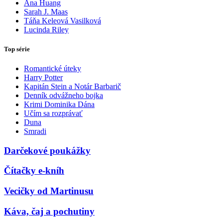
Ana Huang
Sarah J. Maas
Táňa Keleová Vasilková
Lucinda Riley
Top série
Romantické úteky
Harry Potter
Kapitán Stein a Notár Barbarič
Denník odvážneho bojka
Krimi Dominika Dána
Učím sa rozprávať
Duna
Smradi
Darčekové poukážky
Čítačky e-kníh
Vecičky od Martinusu
Káva, čaj a pochutiny