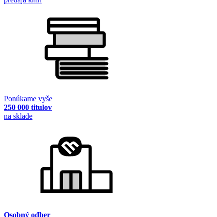
Ponúkame vyše
250 000 titulov
na sklade
Osobný odber