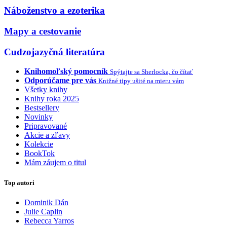
Náboženstvo a ezoterika
Mapy a cestovanie
Cudzojazyčná literatúra
Knihomoľský pomocník
Spýtajte sa Sherlocka, čo čítať
Odporúčame pre vás
Knižné tipy ušité na mieru vám
Všetky knihy
Knihy roka 2025
Bestsellery
Novinky
Pripravované
Akcie a zľavy
Kolekcie
BookTok
Mám záujem o titul
Top autori
Dominik Dán
Julie Caplin
Rebecca Yarros