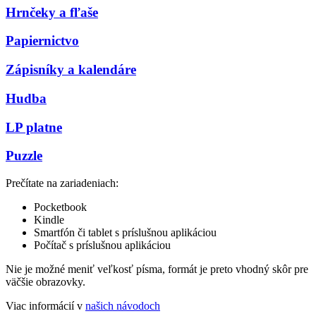
Hrnčeky a fľaše
Papiernictvo
Zápisníky a kalendáre
Hudba
LP platne
Puzzle
Prečítate na zariadeniach:
Pocketbook
Kindle
Smartfón či tablet s príslušnou aplikáciou
Počítač s príslušnou aplikáciou
Nie je možné meniť veľkosť písma, formát je preto vhodný skôr pre
väčšie obrazovky.
Viac informácií v
našich návodoch