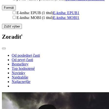
Formát
E-kniha: EPUB (1 titul)
E-kniha: EPUB
1
E-kniha: MOBI (1 titul)
E-kniha: MOBI
1
Zúžiť výber
Zoradiť
Od poslednej časti
Od prvej časti
Bestsellery
Top hodnotené
Novinky
Najdrahšie
Najlacnejšie