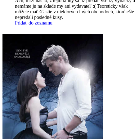
Ach, mrzí nás to, z tejto knihy sa už predali všetky výtlačky a
nemáme ju na sklade my ani vydavateľ :( Teoreticky však
môžete mať šťastie v niektorých iných obchodoch, ktoré ešte
nepredali posledné kusy.
Pridať do zoznamu