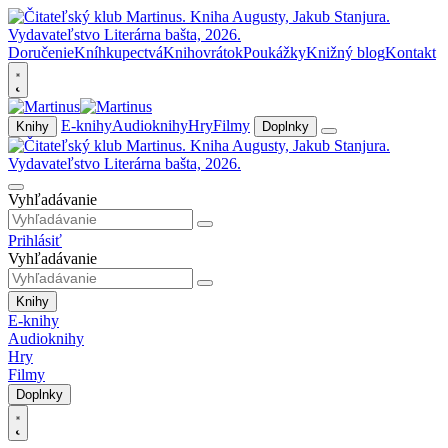
Doručenie
Kníhkupectvá
Knihovrátok
Poukážky
Knižný blog
Kontakt
E-knihy
Audioknihy
Hry
Filmy
Knihy
Doplnky
Vyhľadávanie
Prihlásiť
Vyhľadávanie
Knihy
E-knihy
Audioknihy
Hry
Filmy
Doplnky