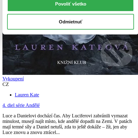
Povoliť všetko
Odmietnuť
Vykoupení
CZ
Lauren Kate
4. diel série
Andělé
Luce a Danielovi dochází čas. Aby Luciferovi zabránili vymazat
minulost, musejí najít místo, kde andělé dopadli na Zemi. V patách
mají temné síly a Daniel netuší, zda to ještě dokáže – žít, jen aby
Luce znovu a znovu ztrácel...