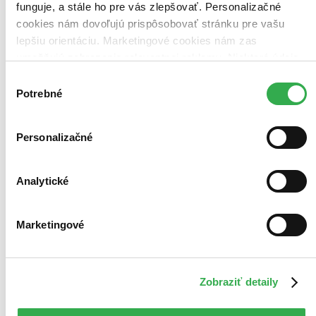
funguje, a stále ho pre vás zlepšovať. Personalizačné
cookies nám dovoľujú prispôsobovať stránku pre vašu
lepšiu orientáciu. Marketingové cookies nám zas
umožňujú zobrazenie relevantnej reklamy. Niektoré údaje
zdieľame aj s tretími stranami. Veľmi by nám pomohlo,
Výber
keby sme mohli používať všetky tieto cookies. Ďakujeme!
Potrebné
súhlasu
Personalizačné
Analytické
Marketingové
Zobraziť detaily