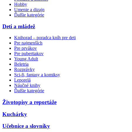
Hobby
Umenie a dizajn
Ďalšie kategórie
Deti a mládež
Knihorad – poradca kníh pre deti
Pre najmenších
Pre prvákov
Pre pubertiakov
Young Adult
Beletria
Rozprávky
Sci-fi, fantasy a komiksy
Leporelá
Náučné knihy
Ďalšie kategórie
Životopisy a reportáže
Kuchárky
Učebnice a slovníky