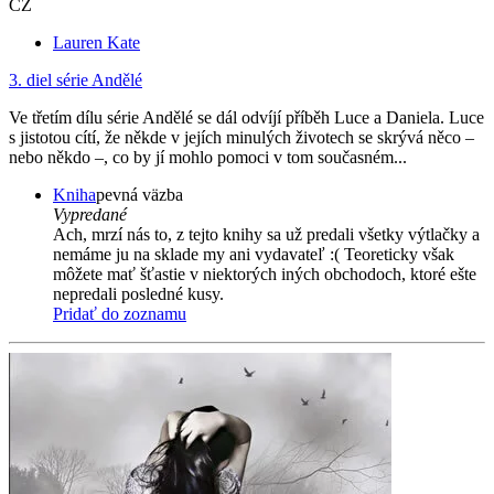
CZ
Lauren Kate
3. diel série
Andělé
Ve třetím dílu série Andělé se dál odvíjí příběh Luce a Daniela. Luce
s jistotou cítí, že někde v jejích minulých životech se skrývá něco –
nebo někdo –, co by jí mohlo pomoci v tom současném...
Kniha
pevná väzba
Vypredané
Ach, mrzí nás to, z tejto knihy sa už predali všetky výtlačky a
nemáme ju na sklade my ani vydavateľ :( Teoreticky však
môžete mať šťastie v niektorých iných obchodoch, ktoré ešte
nepredali posledné kusy.
Pridať do zoznamu