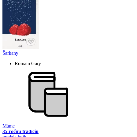
Šarkany
Romain Gary
Máme
35-ročnú tradíciu
predaja kníh