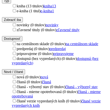
Typ
kniha (13 titulov)
kniha
13
e-kniha (1 titul)
e-kniha
1
Zobraziť iba
novinky (0 titulov)
novinky
zľavnené tituly (0 titulov)
zľavnené tituly
Dostupnosť
na centrálnom sklade (0 titulov)
na centrálnom sklade
predpredaj (0 titulov)
predpredaj
pripravujeme (0 titulov)
pripravujeme
dostupná (bez vypredaných) (0 titulov)
dostupná (bez
vypredaných)
Nové / čítané
nová (0 titulov)
nová
čítaná (0 titulov)
čítaná
čítaná - výborný stav (0 titulov)
čítaná - výborný stav
čítaná - mierne opotrebovaná (0 titulov)
čítaná - mierne
opotrebovaná
čítané verzie vypredaných kníh (0 titulov)
čítané verzie
vypredaných kníh