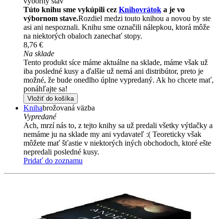
výborný stav
Túto knihu sme vykúpili cez
Knihovrátok
a je vo
výbornom stave.
Rozdiel medzi touto knihou a novou by ste
asi ani nespoznali. Knihu sme označili nálepkou, ktorá môže
na niektorých obaloch zanechať stopy.
8,76 €
Na sklade
Tento produkt síce máme aktuálne na sklade, máme však už
iba posledné kusy a ďalšie už nemá ani distribútor, preto je
možné, že bude onedlho úplne vypredaný. Ak ho chcete mať,
ponáhľajte sa!
Vložiť do košíka
Kniha
brožovaná väzba
Vypredané
Ach, mrzí nás to, z tejto knihy sa už predali všetky výtlačky a
nemáme ju na sklade my ani vydavateľ :( Teoreticky však
môžete mať šťastie v niektorých iných obchodoch, ktoré ešte
nepredali posledné kusy.
Pridať do zoznamu