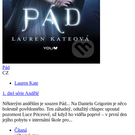
Pád
CZ
Lauren Kate
1. diel série
Andělé
Některým andělům je souzen Pád... Na Danielu Grigorim je něco
bolestně povědomého. Ten záhadný, odtažitý chlapec upoutal
pozornost Luce Priceové, už když ho viděla poprvé – v první den
jejího pobytu v internátní škole pro...
Čítaná