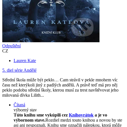
Odpuštění
CZ
Lauren Kate
5. diel série
Andělé
Střední škola může být peklo… Cam strávil v pekle mnohem víc
času než kterýkoli jiný z padlých andělů. A právě teď má pro něj
peklo podobu střední školy, kterou musí za trest navštěvovat jeho
milovaná dívka Lilith...
Čítaná
výborný stav
Túto knihu sme vykúpili cez
Knihovrátok
a je vo
výbornom stave.
Rozdiel medzi touto knihou a novou by ste
asi ani nespoznali. Knihu sme označili nálepkou, ktorá môže