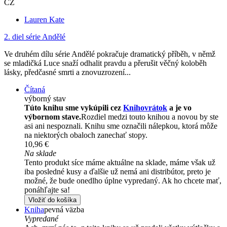
CZ
Lauren Kate
2. diel série
Andělé
Ve druhém dílu série Andělé pokračuje dramatický příběh, v němž
se mladičká Luce snaží odhalit pravdu a přerušit věčný koloběh
lásky, předčasné smrti a znovuzrození...
Čítaná
výborný stav
Túto knihu sme vykúpili cez
Knihovrátok
a je vo
výbornom stave.
Rozdiel medzi touto knihou a novou by ste
asi ani nespoznali. Knihu sme označili nálepkou, ktorá môže
na niektorých obaloch zanechať stopy.
10,96 €
Na sklade
Tento produkt síce máme aktuálne na sklade, máme však už
iba posledné kusy a ďalšie už nemá ani distribútor, preto je
možné, že bude onedlho úplne vypredaný. Ak ho chcete mať,
ponáhľajte sa!
Vložiť do košíka
Kniha
pevná väzba
Vypredané