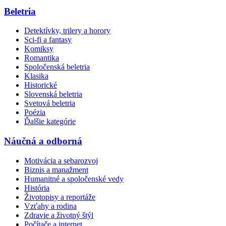
Beletria
Detektívky, trilery a horory
Sci-fi a fantasy
Komiksy
Romantika
Spoločenská beletria
Klasika
Historické
Slovenská beletria
Svetová beletria
Poézia
Ďalšie kategórie
Náučná a odborná
Motivácia a sebarozvoj
Biznis a manažment
Humanitné a spoločenské vedy
História
Životopisy a reportáže
Vzťahy a rodina
Zdravie a životný štýl
Počítače a internet