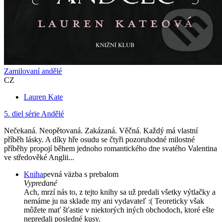
Zamilovaní andělé
CZ
Lauren Kate
5. diel série
Andělé
Nečekaná. Neopětovaná. Zakázaná. Věčná. Každý má vlastní
příběh lásky. A díky hře osudu se čtyři pozoruhodné milostné
příběhy propojí během jednoho romantického dne svatého Valentina
ve středověké Anglii...
Kniha
pevná väzba s prebalom
Vypredané
Ach, mrzí nás to, z tejto knihy sa už predali všetky výtlačky a
nemáme ju na sklade my ani vydavateľ :( Teoreticky však
môžete mať šťastie v niektorých iných obchodoch, ktoré ešte
nepredali posledné kusy.