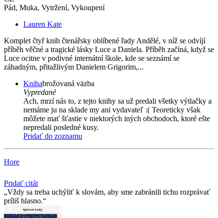
Pád, Muka, Vytržení, Vykoupení
Lauren Kate
Komplet čtyř knih čtenářsky oblíbené řady Andělé, v níž se odvíjí
příběh věčné a tragické lásky Luce a Daniela. Příběh začíná, když se
Luce ocitne v podivné internátní škole, kde se seznámí se
záhadným, přitažlivým Danielem Grigorim,...
Kniha
brožovaná väzba
Vypredané
Ach, mrzí nás to, z tejto knihy sa už predali všetky výtlačky a
nemáme ju na sklade my ani vydavateľ :( Teoreticky však
môžete mať šťastie v niektorých iných obchodoch, ktoré ešte
nepredali posledné kusy.
Pridať do zoznamu
Hore
Pridať citát
Vždy sa treba uchýliť k slovám, aby sme zabránili tichu rozprávať
príliš hlasno.