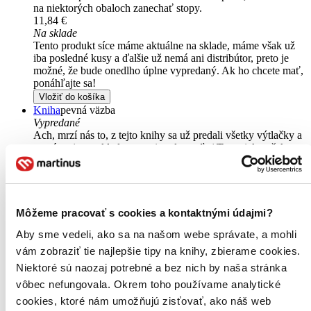
na niektorých obaloch zanechať stopy.
11,84 €
Na sklade
Tento produkt síce máme aktuálne na sklade, máme však už
iba posledné kusy a ďalšie už nemá ani distribútor, preto je
možné, že bude onedlho úplne vypredaný. Ak ho chcete mať,
ponáhľajte sa!
Vložiť do košíka
Kniha
pevná väzba
Vypredané
Ach, mrzí nás to, z tejto knihy sa už predali všetky výtlačky a
nemáme ju na sklade my ani vydavateľ :( Teoreticky však
môžete mať šťastie v niektorých iných obchodoch, ktoré ešte
nepredali posledné kusy.
Pridať do zoznamu
E-kniha
EPUB
MOBI
Predaj skončil
Môžeme pracovať s cookies a kontaktnými údajmi?
Ach, mrzí nás to, ale platnosť licencie na predaj tohto titulu
Aby sme vedeli, ako sa na našom webe správate, a mohli
vypršala. Nemôžeme ho už bohužiaľ predávať :-(
Pridať do zoznamu
vám zobraziť tie najlepšie tipy na knihy, zbierame cookies.
Niektoré sú naozaj potrebné a bez nich by naša stránka
Ďalšie formáty
vôbec nefungovala. Okrem toho používame analytické
cookies, ktoré nám umožňujú zisťovať, ako náš web