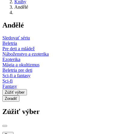
Knihy
Andělé
Andělé
Sledovať sériu
Beletria
Pre deti a mládež
Náboženstvo a ezoterika
Ezoterika
Mágia a okultizmus
Beletria pre deti
Sci-fi a fantasy
Sci-fi
Fantasy
Zúžiť výber
Zoradiť
Zúžiť výber