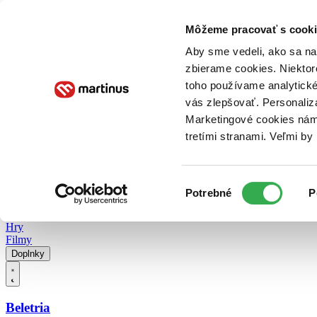
Doručenie
Kníhkupectvá
Knihovrátok
Poukážky
Knižný blog
Kontakt
Môžeme pracovať s cooki
Aby sme vedeli, ako sa na 
zbierame cookies. Niektor
E-knihy
Audioknihy
Hry
Filmy
Knihy
Doplnky
toho používame analytické
vás zlepšovať. Personaliz
Vyhľadávanie
Marketingové cookies nám 
tretími stranami. Veľmi b
Prihlásiť
Vyhľadávanie
Výber
Knihy
Potrebné
P
súhlasu
E-knihy
Audioknihy
Hry
Filmy
Doplnky
Beletria