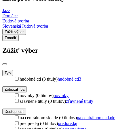
Jazz
Domáce
Ľudová tvorba
Slovenská ľudová tvorba
Zúžiť výber
Zoradiť
Zúžiť výber
Typ
hudobné cd (3 tituly)
hudobné cd
3
Zobraziť iba
novinky (0 titulov)
novinky
zľavnené tituly (0 titulov)
zľavnené tituly
Dostupnosť
na centrálnom sklade (0 titulov)
na centrálnom sklade
predpredaj (0 titulov)
predpredaj