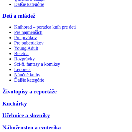
Ďalšie kategórie
Deti a mládež
Knihorad – poradca kníh pre deti
Pre najmenších
Pre prvákov
Pre pubertiakov
Young Adult
Beletria
Rozprávky
Sci-fi, fantasy a komiksy
Leporelá
Náučné knihy
Ďalšie kategórie
Životopisy a reportáže
Kuchárky
Učebnice a slovníky
Náboženstvo a ezoterika