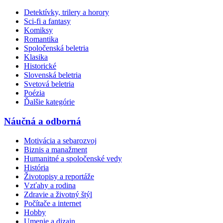
Detektívky, trilery a horory
Sci-fi a fantasy
Komiksy
Romantika
Spoločenská beletria
Klasika
Historické
Slovenská beletria
Svetová beletria
Poézia
Ďalšie kategórie
Náučná a odborná
Motivácia a sebarozvoj
Biznis a manažment
Humanitné a spoločenské vedy
História
Životopisy a reportáže
Vzťahy a rodina
Zdravie a životný štýl
Počítače a internet
Hobby
Umenie a dizajn