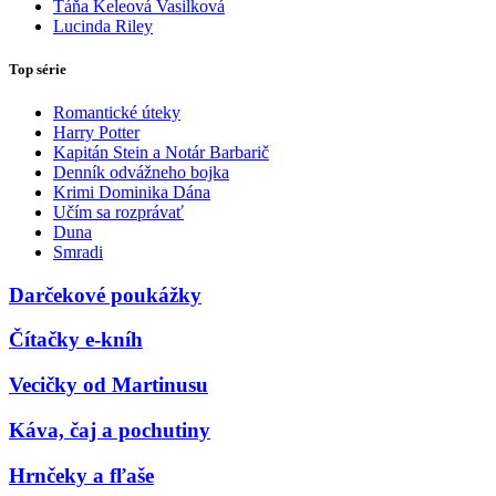
Táňa Keleová Vasilková
Lucinda Riley
Top série
Romantické úteky
Harry Potter
Kapitán Stein a Notár Barbarič
Denník odvážneho bojka
Krimi Dominika Dána
Učím sa rozprávať
Duna
Smradi
Darčekové poukážky
Čítačky e-kníh
Vecičky od Martinusu
Káva, čaj a pochutiny
Hrnčeky a fľaše