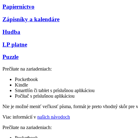
Papiernictvo
Zápisníky a kalendáre
Hudba
LP platne
Puzzle
Prečítate na zariadeniach:
Pocketbook
Kindle
Smartfón či tablet s príslušnou aplikáciou
Počítač s príslušnou aplikáciou
Nie je možné meniť veľkosť písma, formát je preto vhodný skôr pre 
Viac informácií v
našich návodoch
Prečítate na zariadeniach:
Pocketbook