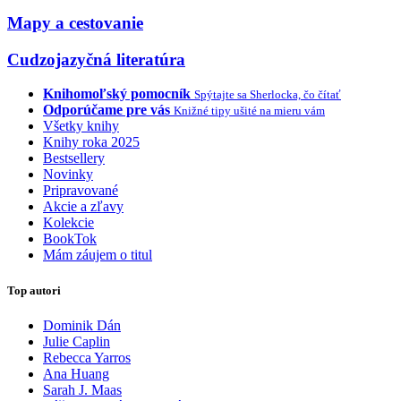
Mapy a cestovanie
Cudzojazyčná literatúra
Knihomoľský pomocník
Spýtajte sa Sherlocka, čo čítať
Odporúčame pre vás
Knižné tipy ušité na mieru vám
Všetky knihy
Knihy roka 2025
Bestsellery
Novinky
Pripravované
Akcie a zľavy
Kolekcie
BookTok
Mám záujem o titul
Top autori
Dominik Dán
Julie Caplin
Rebecca Yarros
Ana Huang
Sarah J. Maas