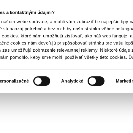
es a kontaktnými údajmi?
našom webe správate, a mohli vám zobraziť tie najlepšie tipy n
é sú naozaj potrebné a bez nich by naša stránka vôbec nefung
 cookies, ktoré nám umožňujú zisťovať, ako náš web funguje, a 
ačné cookies nám dovoľujú prispôsobovať stránku pre vašu lepši
zas umožňujú zobrazenie relevantnej reklamy. Niektoré údaje z
y nám pomohlo, keby sme mohli používať všetky tieto cookies. 
ersonalizačné
Analytické
Marketi