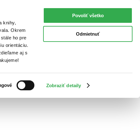
Povoliť všetko
a knihy,
ovala. Okrem
Odmietnuť
stále ho pre
u orientáciu.
dieľame aj s
Ďakujeme!
ngové
Zobraziť detaily