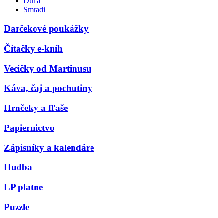
Duna
Smradi
Darčekové poukážky
Čítačky e-kníh
Vecičky od Martinusu
Káva, čaj a pochutiny
Hrnčeky a fľaše
Papiernictvo
Zápisníky a kalendáre
Hudba
LP platne
Puzzle