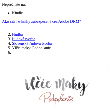
Neprečítate na:
Kindle
Ako čítať e-knihy zabezpečené cez Adobe DRM?
Hudba
Ľudová tvorba
Slovenská ľudová tvorba
Vlčie maky: Podpoľanie