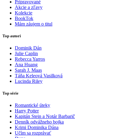
Pripravované
Akcie a zľavy
Kolekcie
BookTok
Mám záujem o titul
Top autori
Dominik Dán
Julie Caplin
Rebecca Yarros
Ana Huang
Sarah J. Maas
Táňa Keleová Vasilková
Lucinda Riley
Top série
Romantické úteky
Harry Potter
Kapitán Stein a Notár Barbarič
Denník odvážneho bojka
Krimi Dominika Dána
Učím sa rozprávať