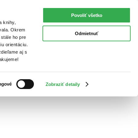
Povoliť všetko
a knihy,
ovala. Okrem
Odmietnuť
stále ho pre
u orientáciu.
dieľame aj s
Ďakujeme!
ngové
Zobraziť detaily