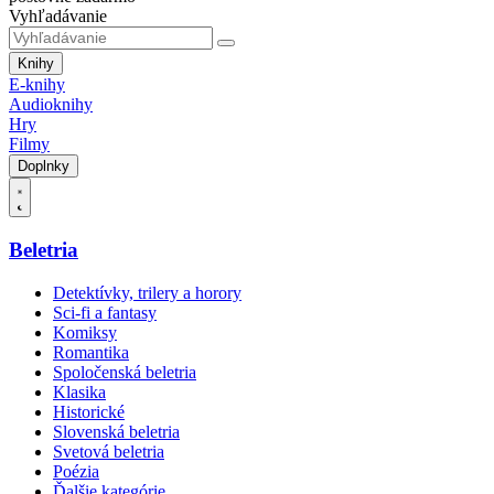
Vyhľadávanie
Knihy
E-knihy
Audioknihy
Hry
Filmy
Doplnky
Beletria
Detektívky, trilery a horory
Sci-fi a fantasy
Komiksy
Romantika
Spoločenská beletria
Klasika
Historické
Slovenská beletria
Svetová beletria
Poézia
Ďalšie kategórie