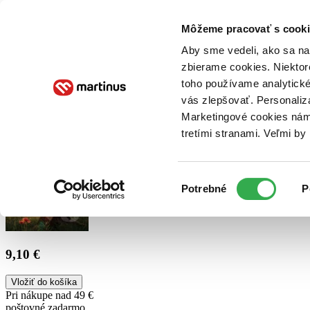
Doručenie
Kníhkupectvá
Knihovrátok
Poukážky
Knižný blog
Kontakt
Môžeme pracovať s cooki
Aby sme vedeli, ako sa na 
zbierame cookies. Niektor
E-knihy
Audioknihy
Hry
Filmy
Knihy
Doplnky
toho používame analytické
vás zlepšovať. Personaliz
Vyhľadávanie
Marketingové cookies nám 
tretími stranami. Veľmi b
Prihlásiť
Výber
Potrebné
P
súhlasu
9,10 €
Vložiť do košíka
Pri nákupe nad 49 €
poštovné zadarmo