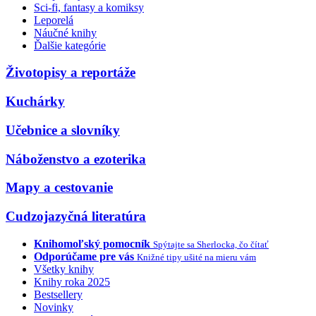
Sci-fi, fantasy a komiksy
Leporelá
Náučné knihy
Ďalšie kategórie
Životopisy a reportáže
Kuchárky
Učebnice a slovníky
Náboženstvo a ezoterika
Mapy a cestovanie
Cudzojazyčná literatúra
Knihomoľský pomocník
Spýtajte sa Sherlocka, čo čítať
Odporúčame pre vás
Knižné tipy ušité na mieru vám
Všetky knihy
Knihy roka 2025
Bestsellery
Novinky