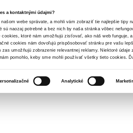
es a kontaktnými údajmi?
našom webe správate, a mohli vám zobraziť tie najlepšie tipy n
é sú naozaj potrebné a bez nich by naša stránka vôbec nefung
 cookies, ktoré nám umožňujú zisťovať, ako náš web funguje, a 
ačné cookies nám dovoľujú prispôsobovať stránku pre vašu lepši
zas umožňujú zobrazenie relevantnej reklamy. Niektoré údaje z
y nám pomohlo, keby sme mohli používať všetky tieto cookies. 
ersonalizačné
Analytické
Marketi