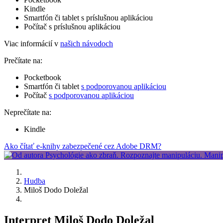
Kindle
Smartfón či tablet s príslušnou aplikáciou
Počítač s príslušnou aplikáciou
Viac informácií v
našich návodoch
Prečítate na:
Pocketbook
Smartfón či tablet
s podporovanou aplikáciou
Počítač
s podporovanou aplikáciou
Neprečítate na:
Kindle
Ako čítať e-knihy zabezpečené cez Adobe DRM?
Hudba
Miloš Dodo Doležal
Interpret Miloš Dodo Doležal