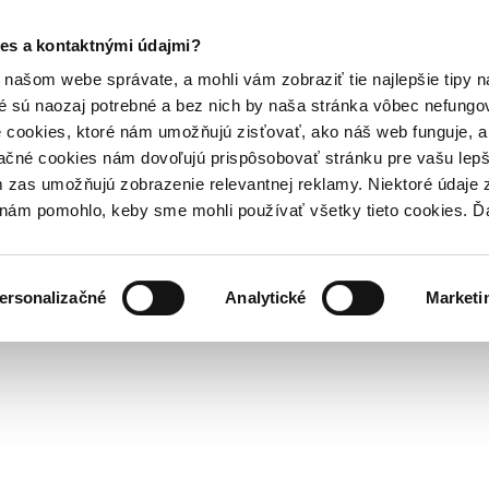
es a kontaktnými údajmi?
našom webe správate, a mohli vám zobraziť tie najlepšie tipy n
é sú naozaj potrebné a bez nich by naša stránka vôbec nefung
 cookies, ktoré nám umožňujú zisťovať, ako náš web funguje, a 
ačné cookies nám dovoľujú prispôsobovať stránku pre vašu lepši
zas umožňujú zobrazenie relevantnej reklamy. Niektoré údaje z
y nám pomohlo, keby sme mohli používať všetky tieto cookies. 
ersonalizačné
Analytické
Marketi