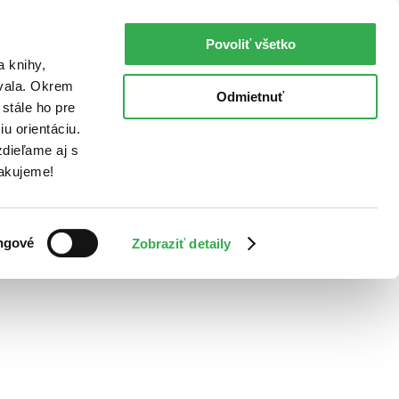
Povoliť všetko
a knihy,
ovala. Okrem
Odmietnuť
stále ho pre
u orientáciu.
dieľame aj s
Ďakujeme!
ngové
Zobraziť detaily