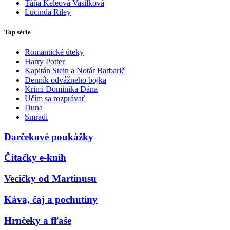
Táňa Keleová Vasilková
Lucinda Riley
Top série
Romantické úteky
Harry Potter
Kapitán Stein a Notár Barbarič
Denník odvážneho bojka
Krimi Dominika Dána
Učím sa rozprávať
Duna
Smradi
Darčekové poukážky
Čítačky e-kníh
Vecičky od Martinusu
Káva, čaj a pochutiny
Hrnčeky a fľaše