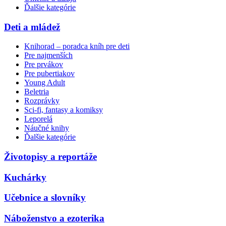
Ďalšie kategórie
Deti a mládež
Knihorad – poradca kníh pre deti
Pre najmenších
Pre prvákov
Pre pubertiakov
Young Adult
Beletria
Rozprávky
Sci-fi, fantasy a komiksy
Leporelá
Náučné knihy
Ďalšie kategórie
Životopisy a reportáže
Kuchárky
Učebnice a slovníky
Náboženstvo a ezoterika