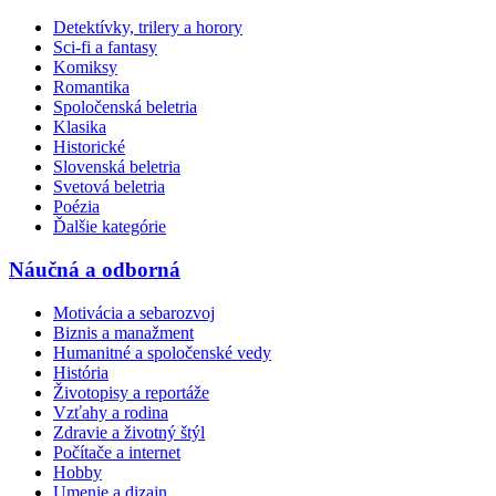
Detektívky, trilery a horory
Sci-fi a fantasy
Komiksy
Romantika
Spoločenská beletria
Klasika
Historické
Slovenská beletria
Svetová beletria
Poézia
Ďalšie kategórie
Náučná a odborná
Motivácia a sebarozvoj
Biznis a manažment
Humanitné a spoločenské vedy
História
Životopisy a reportáže
Vzťahy a rodina
Zdravie a životný štýl
Počítače a internet
Hobby
Umenie a dizajn