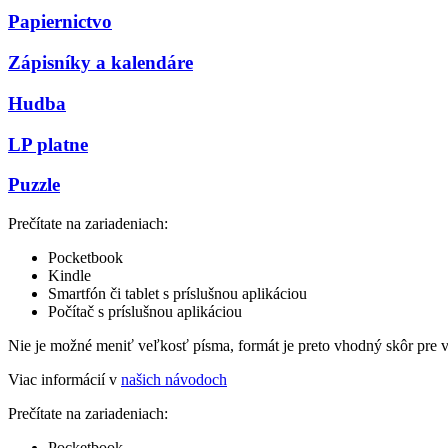
Papiernictvo
Zápisníky a kalendáre
Hudba
LP platne
Puzzle
Prečítate na zariadeniach:
Pocketbook
Kindle
Smartfón či tablet s príslušnou aplikáciou
Počítač s príslušnou aplikáciou
Nie je možné meniť veľkosť písma, formát je preto vhodný skôr pre 
Viac informácií v
našich návodoch
Prečítate na zariadeniach:
Pocketbook