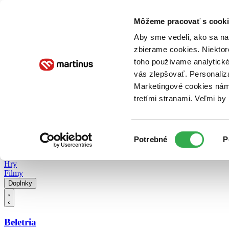
Doručenie
Kníhkupectvá
Knihovrátok
Poukážky
Knižný blog
Kontakt
Môžeme pracovať s cooki
Aby sme vedeli, ako sa na 
zbierame cookies. Niektor
E-knihy
Audioknihy
Hry
Filmy
Knihy
Doplnky
toho používame analytické
vás zlepšovať. Personaliz
Vyhľadávanie
Marketingové cookies nám 
tretími stranami. Veľmi b
Prihlásiť
Vyhľadávanie
Výber
Knihy
Potrebné
P
súhlasu
E-knihy
Audioknihy
Hry
Filmy
Doplnky
Beletria