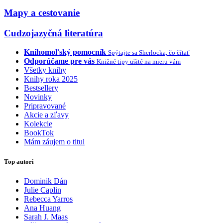
Mapy a cestovanie
Cudzojazyčná literatúra
Knihomoľský pomocník
Spýtajte sa Sherlocka, čo čítať
Odporúčame pre vás
Knižné tipy ušité na mieru vám
Všetky knihy
Knihy roka 2025
Bestsellery
Novinky
Pripravované
Akcie a zľavy
Kolekcie
BookTok
Mám záujem o titul
Top autori
Dominik Dán
Julie Caplin
Rebecca Yarros
Ana Huang
Sarah J. Maas