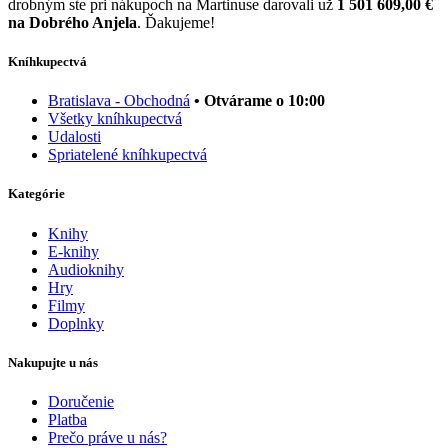
drobným ste pri nákupoch na Martinuse darovali už
1 501 609,00 €
na Dobrého Anjela
. Ďakujeme!
Kníhkupectvá
Bratislava - Obchodná
• Otvárame o 10:00
Všetky kníhkupectvá
Udalosti
Spriatelené kníhkupectvá
Kategórie
Knihy
E-knihy
Audioknihy
Hry
Filmy
Doplnky
Nakupujte u nás
Doručenie
Platba
Prečo práve u nás?