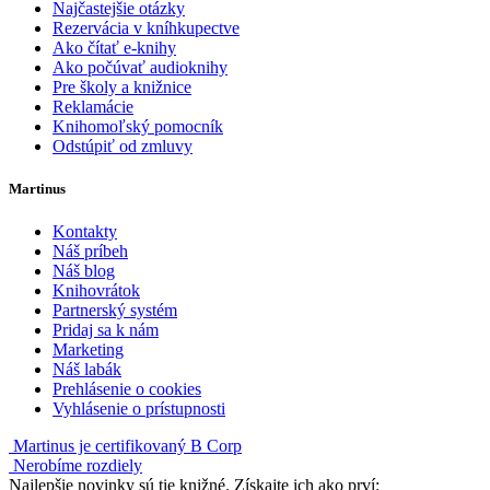
Najčastejšie otázky
Rezervácia v kníhkupectve
Ako čítať e-knihy
Ako počúvať audioknihy
Pre školy a knižnice
Reklamácie
Knihomoľský pomocník
Odstúpiť od zmluvy
Martinus
Kontakty
Náš príbeh
Náš blog
Knihovrátok
Partnerský systém
Pridaj sa k nám
Marketing
Náš labák
Prehlásenie o cookies
Vyhlásenie o prístupnosti
Martinus je certifikovaný B Corp
Nerobíme rozdiely
Najlepšie novinky sú tie knižné. Získajte ich ako prví: