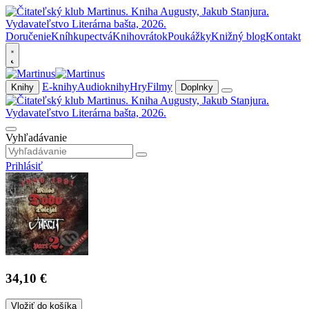
Doručenie
Kníhkupectvá
Knihovrátok
Poukážky
Knižný blog
Kontakt
E-knihy
Audioknihy
Hry
Filmy
Knihy
Doplnky
Vyhľadávanie
Prihlásiť
34,10 €
Vložiť do košíka