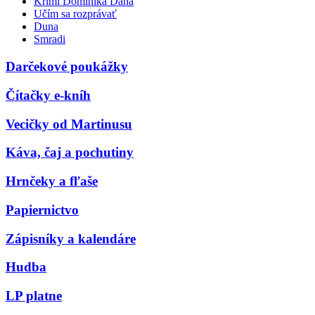
Krimi Dominika Dána
Učím sa rozprávať
Duna
Smradi
Darčekové poukážky
Čítačky e-kníh
Vecičky od Martinusu
Káva, čaj a pochutiny
Hrnčeky a fľaše
Papiernictvo
Zápisníky a kalendáre
Hudba
LP platne