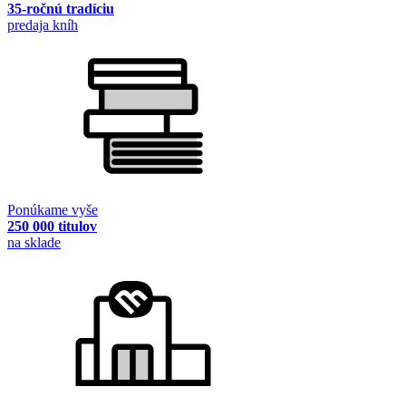
35-ročnú tradíciu
predaja kníh
Ponúkame vyše
250 000 titulov
na sklade