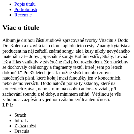
Popis titulu
Podrobnosti
Recenzie
Viac o titule
Album je druhou částí studiově zpracované tvorby Vitacitu s Dodo
Doležalem a uzavírá tak celou kapitolu této cesty. Známý kytarista a
producent na něj zařadil známé songy, ale i kusy nikdy nevydaného
materiálu z té doby. „Speciálně songy Bohům vstříc, Skály, Levná
lež a Hlas vznikaly v závěrečné fázi před rozchodem. Ze zkušebny
se dochovaly celé songy a fragmenty textů, které jsem po letech
dokončil.“ Po 35 letech je tak možné slyšet mnoho znovu
natočených písní, které kolují mezi fanoušky jen v koncertních,
nebo demo verzích. Dodo natočil pouze ty skladby, které na
koncertech zpíval, nebo k nim má osobní autorský vztah, při
zachování soundu z té doby, s minimem střihů. Většinou je vše
zahráno a zazpíváno v jednom zátahu kvůli autentičnosti.
LP 1:
Strach
Intro 1.
Zkáza měst
Dracula