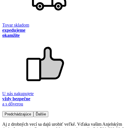
Tovar skladom
expedujeme
okamžite
U nás nakupujete
vždy bezpečne
a s dôverou
Predchádzajúce
Ďalšie
Aj z drobných vecí sa dajú urobiť veľké. Vďaka vašim Anjelským