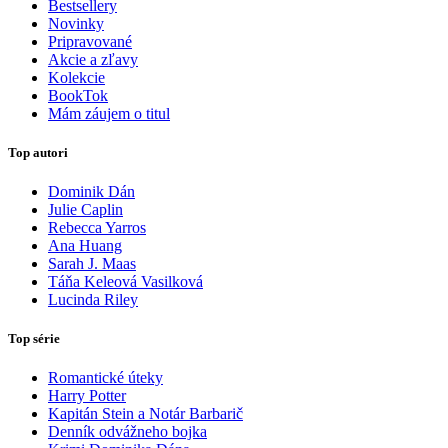
Bestsellery
Novinky
Pripravované
Akcie a zľavy
Kolekcie
BookTok
Mám záujem o titul
Top autori
Dominik Dán
Julie Caplin
Rebecca Yarros
Ana Huang
Sarah J. Maas
Táňa Keleová Vasilková
Lucinda Riley
Top série
Romantické úteky
Harry Potter
Kapitán Stein a Notár Barbarič
Denník odvážneho bojka