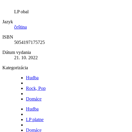
LP obal
Jazyk
čeština
ISBN
5054197175725
Dátum vydania
21. 10. 2022
Kategorizácia
Hudba
Rock, Pop
Domáce
Hudba
LP platne
Domáce