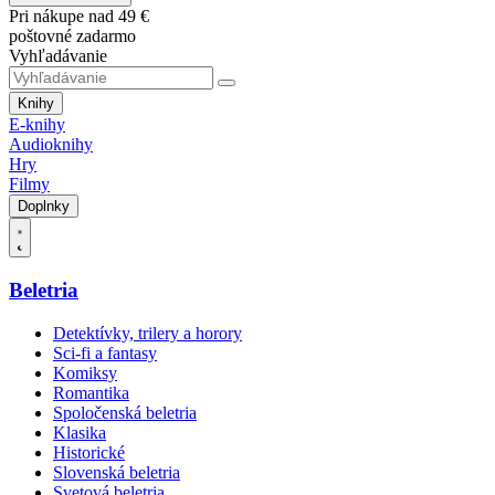
Pri nákupe nad 49 €
poštovné zadarmo
Vyhľadávanie
Knihy
E-knihy
Audioknihy
Hry
Filmy
Doplnky
Beletria
Detektívky, trilery a horory
Sci-fi a fantasy
Komiksy
Romantika
Spoločenská beletria
Klasika
Historické
Slovenská beletria
Svetová beletria