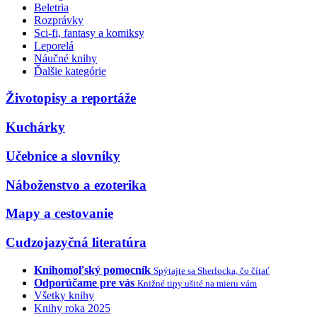
Beletria
Rozprávky
Sci-fi, fantasy a komiksy
Leporelá
Náučné knihy
Ďalšie kategórie
Životopisy a reportáže
Kuchárky
Učebnice a slovníky
Náboženstvo a ezoterika
Mapy a cestovanie
Cudzojazyčná literatúra
Knihomoľský pomocník
Spýtajte sa Sherlocka, čo čítať
Odporúčame pre vás
Knižné tipy ušité na mieru vám
Všetky knihy
Knihy roka 2025