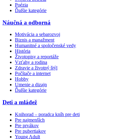
Poézia
Ďalšie kategórie
Náučná a odborná
Motivácia a sebarozvoj
Biznis a manažment
Humanitné a spoločenské vedy
História
Životopisy a reportáže
Vzťahy a rodina
Zdravie a životný štýl
Počítače a internet
Hobby
Umenie a dizajn
Ďalšie kategórie
Deti a mládež
Knihorad – poradca kníh pre deti
Pre najmenších
Pre prvákov
Pre pubertiakov
Young Adult