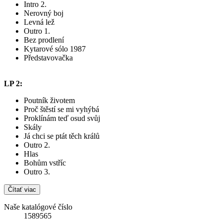
Intro 2.
Nerovný boj
Levná lež
Outro 1.
Bez prodlení
Kytarové sólo 1987
Představovačka
LP 2:
Poutník životem
Proč štěstí se mi vyhýbá
Proklínám teď osud svůj
Skály
Já chci se ptát těch králů
Outro 2.
Hlas
Bohům vstříc
Outro 3.
Čítať viac
Naše katalógové číslo
1589565