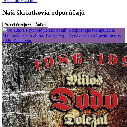
Pridať do zoznamu
Naši škriatkovia odporúčajú
Predchádzajúce
Ďalšie