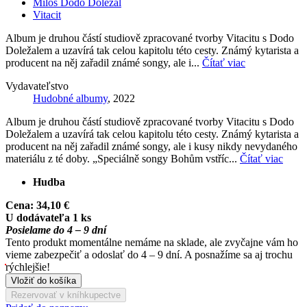
Miloš Dodo Doležal
Vitacit
Album je druhou částí studiově zpracované tvorby Vitacitu s Dodo
Doležalem a uzavírá tak celou kapitolu této cesty. Známý kytarista a
producent na něj zařadil známé songy, ale i...
Čítať viac
Vydavateľstvo
Hudobné albumy
, 2022
Album je druhou částí studiově zpracované tvorby Vitacitu s Dodo
Doležalem a uzavírá tak celou kapitolu této cesty. Známý kytarista a
producent na něj zařadil známé songy, ale i kusy nikdy nevydaného
materiálu z té doby. „Speciálně songy Bohům vstříc...
Čítať viac
Hudba
Cena:
34,10 €
U dodávateľa 1 ks
Posielame do 4 – 9 dní
Tento produkt momentálne nemáme na sklade, ale zvyčajne vám ho
vieme zabezpečiť a odoslať do 4 – 9 dní. A posnažíme sa aj trochu
rýchlejšie!
Vložiť do košíka
Rezervovať v kníhkupectve