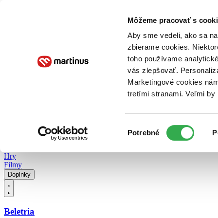
Doručenie
Kníhkupectvá
Knihovrátok
Poukážky
Knižný blog
Kontakt
Môžeme pracovať s cooki
Aby sme vedeli, ako sa na 
zbierame cookies. Niektor
E-knihy
Audioknihy
Hry
Filmy
Knihy
Doplnky
toho používame analytické
vás zlepšovať. Personaliz
Vyhľadávanie
Marketingové cookies nám 
tretími stranami. Veľmi b
Prihlásiť
Vyhľadávanie
Výber
Knihy
Potrebné
P
súhlasu
E-knihy
Audioknihy
Hry
Filmy
Doplnky
Beletria