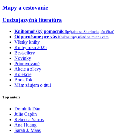
Mapy a cestovanie
Cudzojazyčná literatúra
Knihomoľský pomocník
Spýtajte sa Sherlocka, čo čítať
Odporúčame pre vás
Knižné tipy ušité na mieru vám
Všetky knihy
Knihy roka 2025
Bestsellery
Novinky
Pripravované
Akcie a zľavy
Kolekcie
BookTok
Mám záujem o titul
Top autori
Dominik Dán
Julie Caplin
Rebecca Yarros
Ana Huang
Sarah J. Maas