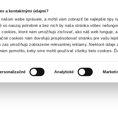
es a kontaktnými údajmi?
našom webe správate, a mohli vám zobraziť tie najlepšie tipy n
é sú naozaj potrebné a bez nich by naša stránka vôbec nefung
 cookies, ktoré nám umožňujú zisťovať, ako náš web funguje, a 
ačné cookies nám dovoľujú prispôsobovať stránku pre vašu lepši
zas umožňujú zobrazenie relevantnej reklamy. Niektoré údaje z
y nám pomohlo, keby sme mohli používať všetky tieto cookies. 
ersonalizačné
Analytické
Marketi