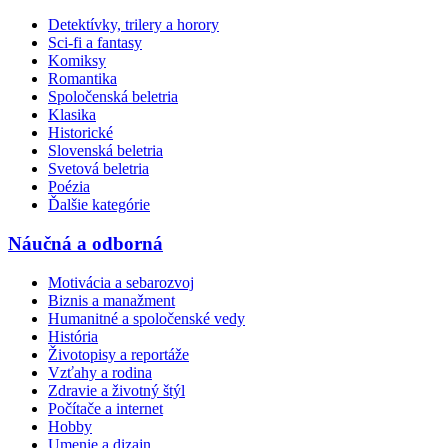
Detektívky, trilery a horory
Sci-fi a fantasy
Komiksy
Romantika
Spoločenská beletria
Klasika
Historické
Slovenská beletria
Svetová beletria
Poézia
Ďalšie kategórie
Náučná a odborná
Motivácia a sebarozvoj
Biznis a manažment
Humanitné a spoločenské vedy
História
Životopisy a reportáže
Vzťahy a rodina
Zdravie a životný štýl
Počítače a internet
Hobby
Umenie a dizajn