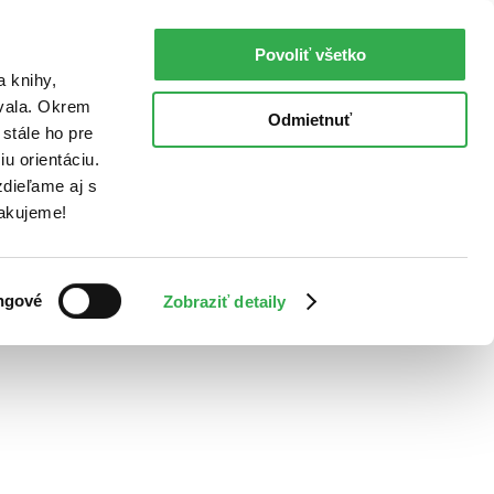
Povoliť všetko
a knihy,
ovala. Okrem
Odmietnuť
stále ho pre
u orientáciu.
dieľame aj s
Ďakujeme!
ngové
Zobraziť detaily