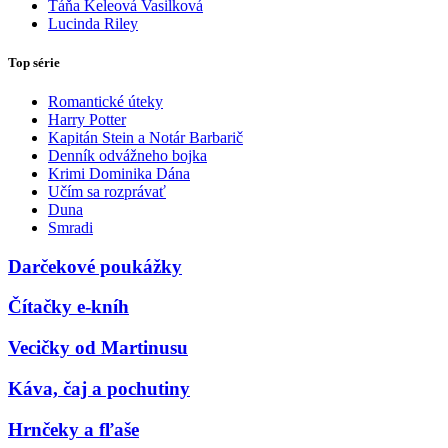
Táňa Keleová Vasilková
Lucinda Riley
Top série
Romantické úteky
Harry Potter
Kapitán Stein a Notár Barbarič
Denník odvážneho bojka
Krimi Dominika Dána
Učím sa rozprávať
Duna
Smradi
Darčekové poukážky
Čítačky e-kníh
Vecičky od Martinusu
Káva, čaj a pochutiny
Hrnčeky a fľaše