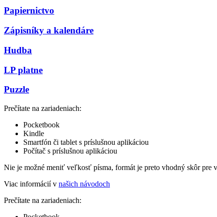
Papiernictvo
Zápisníky a kalendáre
Hudba
LP platne
Puzzle
Prečítate na zariadeniach:
Pocketbook
Kindle
Smartfón či tablet s príslušnou aplikáciou
Počítač s príslušnou aplikáciou
Nie je možné meniť veľkosť písma, formát je preto vhodný skôr pre 
Viac informácií v
našich návodoch
Prečítate na zariadeniach:
Pocketbook