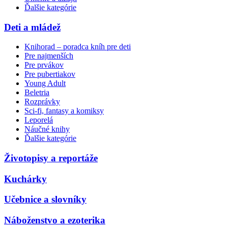
Ďalšie kategórie
Deti a mládež
Knihorad – poradca kníh pre deti
Pre najmenších
Pre prvákov
Pre pubertiakov
Young Adult
Beletria
Rozprávky
Sci-fi, fantasy a komiksy
Leporelá
Náučné knihy
Ďalšie kategórie
Životopisy a reportáže
Kuchárky
Učebnice a slovníky
Náboženstvo a ezoterika