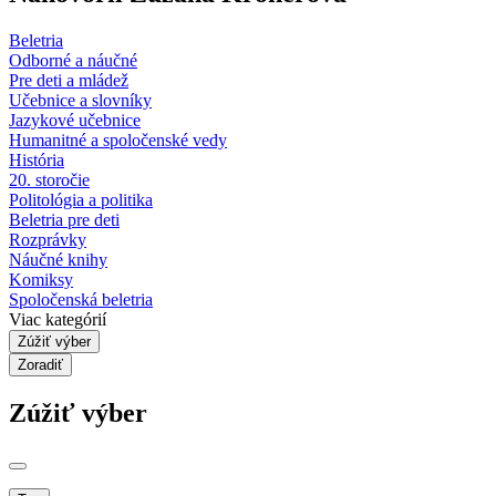
Beletria
Odborné a náučné
Pre deti a mládež
Učebnice a slovníky
Jazykové učebnice
Humanitné a spoločenské vedy
História
20. storočie
Politológia a politika
Beletria pre deti
Rozprávky
Náučné knihy
Komiksy
Spoločenská beletria
Viac kategórií
Zúžiť výber
Zoradiť
Zúžiť výber