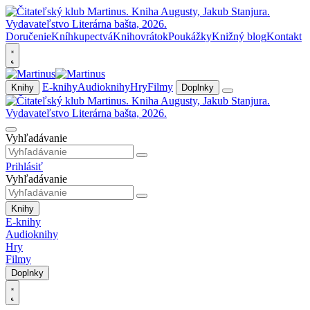
Doručenie
Kníhkupectvá
Knihovrátok
Poukážky
Knižný blog
Kontakt
E-knihy
Audioknihy
Hry
Filmy
Knihy
Doplnky
Vyhľadávanie
Prihlásiť
Vyhľadávanie
Knihy
E-knihy
Audioknihy
Hry
Filmy
Doplnky