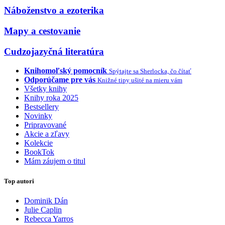
Náboženstvo a ezoterika
Mapy a cestovanie
Cudzojazyčná literatúra
Knihomoľský pomocník
Spýtajte sa Sherlocka, čo čítať
Odporúčame pre vás
Knižné tipy ušité na mieru vám
Všetky knihy
Knihy roka 2025
Bestsellery
Novinky
Pripravované
Akcie a zľavy
Kolekcie
BookTok
Mám záujem o titul
Top autori
Dominik Dán
Julie Caplin
Rebecca Yarros