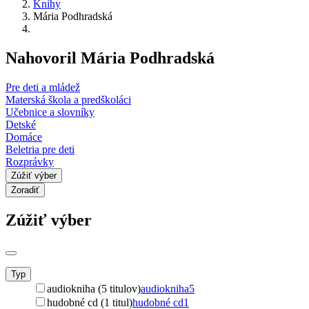
Knihy
Mária Podhradská
Nahovoril Mária Podhradská
Pre deti a mládež
Materská škola a predškoláci
Učebnice a slovníky
Detské
Domáce
Beletria pre deti
Rozprávky
Zúžiť výber
Zoradiť
Zúžiť výber
Typ
audiokniha (5 titulov)
audiokniha
5
hudobné cd (1 titul)
hudobné cd
1