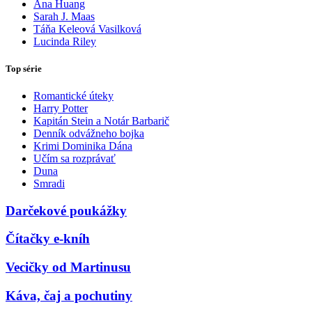
Ana Huang
Sarah J. Maas
Táňa Keleová Vasilková
Lucinda Riley
Top série
Romantické úteky
Harry Potter
Kapitán Stein a Notár Barbarič
Denník odvážneho bojka
Krimi Dominika Dána
Učím sa rozprávať
Duna
Smradi
Darčekové poukážky
Čítačky e-kníh
Vecičky od Martinusu
Káva, čaj a pochutiny