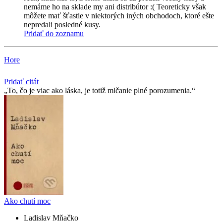
nemáme ho na sklade my ani distribútor :( Teoreticky však
môžete mať šťastie v niektorých iných obchodoch, ktoré ešte
nepredali posledné kusy.
Pridať do zoznamu
Hore
Pridať citát
To, čo je viac ako láska, je totiž mlčanie plné porozumenia.
Ako chutí moc
Ladislav Mňačko