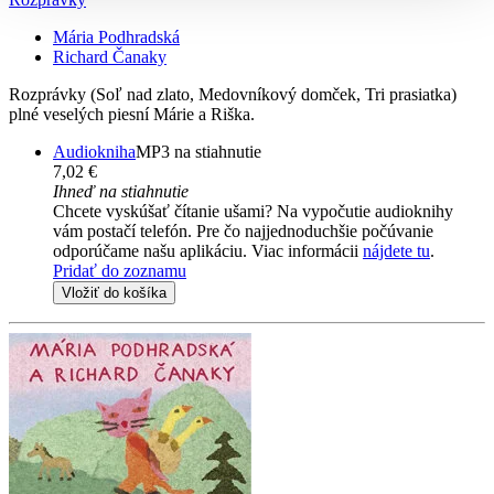
Mária Podhradská
Richard Čanaky
Rozprávky (Soľ nad zlato, Medovníkový domček, Tri prasiatka)
plné veselých piesní Márie a Riška.
Audiokniha
MP3 na stiahnutie
7,02 €
Ihneď na stiahnutie
Chcete vyskúšať čítanie ušami? Na vypočutie audioknihy
vám postačí telefón. Pre čo najjednoduchšie počúvanie
odporúčame našu aplikáciu. Viac informácii
nájdete tu
.
Pridať do zoznamu
Vložiť do košíka