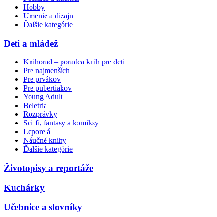
Hobby
Umenie a dizajn
Ďalšie kategórie
Deti a mládež
Knihorad – poradca kníh pre deti
Pre najmenších
Pre prvákov
Pre pubertiakov
Young Adult
Beletria
Rozprávky
Sci-fi, fantasy a komiksy
Leporelá
Náučné knihy
Ďalšie kategórie
Životopisy a reportáže
Kuchárky
Učebnice a slovníky