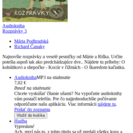
Audiokniha
Rozprávky 3
Mária Podhradská
Richard Čanaky
Najnovšie rozprávky a veselé pesničky od Márie a Riška. Určite
potešia aspoň tak ako predchádzajúce dve.. Nájdete tu príbehy: O
kohútikovi a sliepočke - Kocúr v čižmách - O škaredom kačiatku.
Audiokniha
MP3 na stiahnutie
7,02 €
Ihneď na stiahnutie
Chcete vyskúšať čítanie ušami? Na vypočutie audioknihy
vám postačí telefón. Pre čo najjednoduchšie počúvanie
odporúčame našu aplikáciu. Viac informácii
nájdete tu
.
Pridať do zoznamu
Vložiť do košíka
Hudba
Vypredané
Ach, mrzí nás to, z tohto titulu sa už predali všetky kusy a