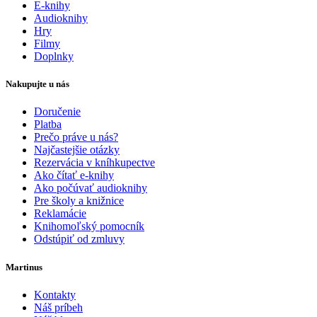
E-knihy
Audioknihy
Hry
Filmy
Doplnky
Nakupujte u nás
Doručenie
Platba
Prečo práve u nás?
Najčastejšie otázky
Rezervácia v kníhkupectve
Ako čítať e-knihy
Ako počúvať audioknihy
Pre školy a knižnice
Reklamácie
Knihomoľský pomocník
Odstúpiť od zmluvy
Martinus
Kontakty
Náš príbeh