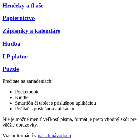
Hrnčeky a fľaše
Papiernictvo
Zápisníky a kalendáre
Hudba
LP platne
Puzzle
Prečítate na zariadeniach:
Pocketbook
Kindle
Smartfón či tablet s príslušnou aplikáciou
Počítač s príslušnou aplikáciou
Nie je možné meniť veľkosť písma, formát je preto vhodný skôr pre
väčšie obrazovky.
Viac informácií v
našich návodoch