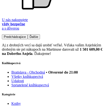
U nás nakupujete
vždy bezpečne
a s dôverou
Predchádzajúce
Ďalšie
Aj z drobných vecí sa dajú urobiť veľké. Vďaka vašim Anjelským
drobným ste pri nákupoch na Martinuse darovali už
1 501 609,00 €
na Dobrého Anjela
. Ďakujeme!
Kníhkupectvá
Bratislava - Obchodná
• Otvorené do 21:00
Všetky kníhkupectvá
Udalosti
Spriatelené kníhkupectvá
Kategórie
Knihy