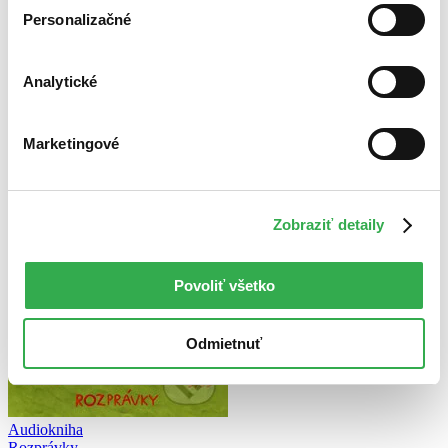
Personalizačné
Audiokniha
MP3 na stiahnutie
7,02 €
Ihneď na stiahnutie
Analytické
Chcete vyskúšať čítanie ušami? Na vypočutie audioknihy
vám postačí telefón. Pre čo najjednoduchšie počúvanie
odporúčame našu aplikáciu. Viac informácii
nájdete tu
.
Pridať do zoznamu
Marketingové
Vložiť do košíka
Zobraziť detaily
Povoliť všetko
Odmietnuť
Audiokniha
Rozprávky