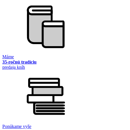
Máme
35-ročnú tradíciu
predaja kníh
Ponúkame vyše