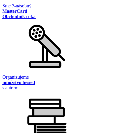
Sme 7-násobný
MasterCard
Obchodník roka
Organizujeme
množstvo besied
s autormi