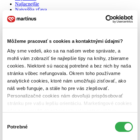
Najlacnejšie
Najvyššia zľava
Môžeme pracovať s cookies a kontaktnými údajmi?
Aby sme vedeli, ako sa na našom webe správate, a
mohli vám zobraziť tie najlepšie tipy na knihy, zbierame
cookies. Niektoré sú naozaj potrebné a bez nich by naša
stránka vôbec nefungovala. Okrem toho používame
analytické cookies, ktoré nám umožňujú zisťovať, ako
náš web funguje, a stále ho pre vás zlepšovať.
Personalizačné cookies nám dovoľujú prispôsobovať
Audiokniha
Rozprávky 2
stránku pre vašu lepšiu orientáciu. Marketingové cookies
nám zas umožňujú zobrazenie relevantnej reklamy.
Mária Podhradská
Richard Čanaky
Niektoré údaje zdieľame aj s tretími stranami. Veľmi by
Výber
nám pomohlo, keby sme mohli používať všetky tieto
Potrebné
súhlasu
Ďalšie obľúbené ľudové rozprávky, ktoré môžu deti počúvať
cookies. Ďakujeme!
kdekoľvek a kedykoľvek, alebo si zatancovať pri milých
pesničkách.