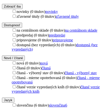
Zobraziť iba
novinky (0 titulov)
novinky
zľavnené tituly (0 titulov)
zľavnené tituly
Dostupnosť
na centrálnom sklade (0 titulov)
na centrálnom sklade
predpredaj (0 titulov)
predpredaj
pripravujeme (0 titulov)
pripravujeme
dostupná (bez vypredaných) (0 titulov)
dostupná (bez
vypredaných)
Nové / čítané
nová (0 titulov)
nová
čítaná (0 titulov)
čítaná
čítaná - výborný stav (0 titulov)
čítaná - výborný stav
čítaná - mierne opotrebovaná (0 titulov)
čítaná - mierne
opotrebovaná
čítané verzie vypredaných kníh (0 titulov)
čítané verzie
vypredaných kníh
Jazyk
slovenčina (6 titulov)
slovenčina
6