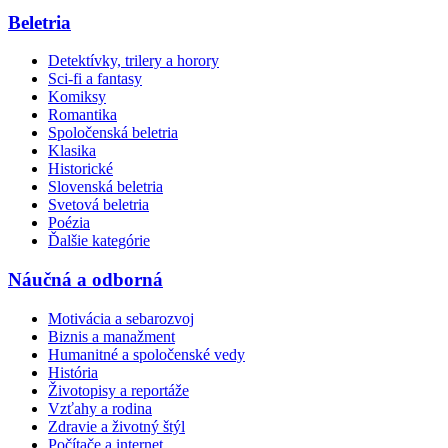
Beletria
Detektívky, trilery a horory
Sci-fi a fantasy
Komiksy
Romantika
Spoločenská beletria
Klasika
Historické
Slovenská beletria
Svetová beletria
Poézia
Ďalšie kategórie
Náučná a odborná
Motivácia a sebarozvoj
Biznis a manažment
Humanitné a spoločenské vedy
História
Životopisy a reportáže
Vzťahy a rodina
Zdravie a životný štýl
Počítače a internet