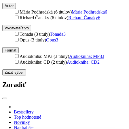
Autor
Mária Podhradská (6 titulov)
Mária Podhradská
6
Richard Čanaky (6 titulov)
Richard Čanaky
6
Vydavateľstvo
Tonada (3 tituly)
Tonada
3
Opus (3 tituly)
Opus
3
Formát
Audiokniha: MP3 (3 tituly)
Audiokniha: MP3
3
Audiokniha: CD (2 tituly)
Audiokniha: CD
2
Zúžiť výber
Zoradiť
Bestsellery
Top hodnotené
Novinky
Najdrahšie