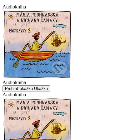
Audiokniha
Audiokniha
Prehrať ukážku
Ukážka
Audiokniha