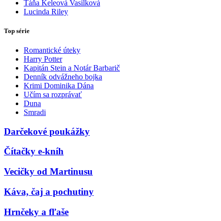
Táňa Keleová Vasilková
Lucinda Riley
Top série
Romantické úteky
Harry Potter
Kapitán Stein a Notár Barbarič
Denník odvážneho bojka
Krimi Dominika Dána
Učím sa rozprávať
Duna
Smradi
Darčekové poukážky
Čítačky e-kníh
Vecičky od Martinusu
Káva, čaj a pochutiny
Hrnčeky a fľaše