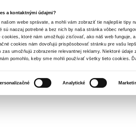
es a kontaktnými údajmi?
našom webe správate, a mohli vám zobraziť tie najlepšie tipy n
é sú naozaj potrebné a bez nich by naša stránka vôbec nefung
 cookies, ktoré nám umožňujú zisťovať, ako náš web funguje, a 
ačné cookies nám dovoľujú prispôsobovať stránku pre vašu lepši
zas umožňujú zobrazenie relevantnej reklamy. Niektoré údaje z
y nám pomohlo, keby sme mohli používať všetky tieto cookies. 
ersonalizačné
Analytické
Marketi