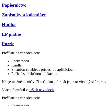
Papiernictvo
Zápisníky a kalendáre
Hudba
LP platne
Puzzle
Prečítate na zariadeniach:
Pocketbook
Kindle
Smartfón či tablet s príslušnou aplikáciou
Počítač s príslušnou aplikáciou
Nie je možné meniť veľkosť písma, formát je preto vhodný skôr pre 
Viac informácií v
našich návodoch
Prečítate na zariadeniach:
Pocketbook