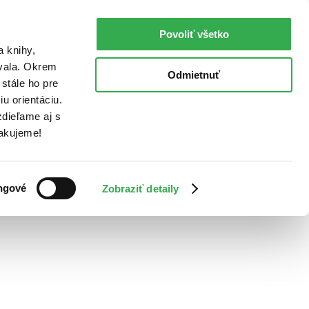
Povoliť všetko
a knihy,
ovala. Okrem
Odmietnuť
stále ho pre
u orientáciu.
dieľame aj s
Ďakujeme!
ngové
Zobraziť detaily