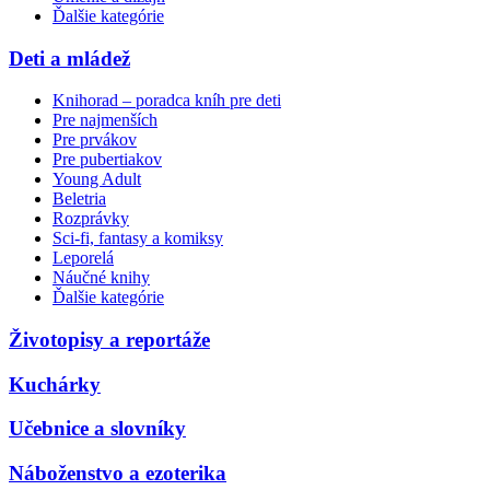
Ďalšie kategórie
Deti a mládež
Knihorad – poradca kníh pre deti
Pre najmenších
Pre prvákov
Pre pubertiakov
Young Adult
Beletria
Rozprávky
Sci-fi, fantasy a komiksy
Leporelá
Náučné knihy
Ďalšie kategórie
Životopisy a reportáže
Kuchárky
Učebnice a slovníky
Náboženstvo a ezoterika