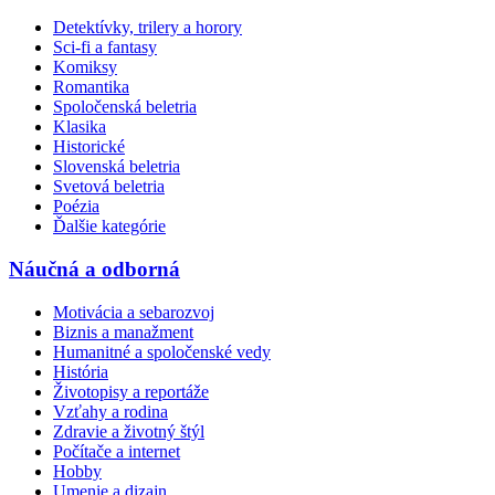
Detektívky, trilery a horory
Sci-fi a fantasy
Komiksy
Romantika
Spoločenská beletria
Klasika
Historické
Slovenská beletria
Svetová beletria
Poézia
Ďalšie kategórie
Náučná a odborná
Motivácia a sebarozvoj
Biznis a manažment
Humanitné a spoločenské vedy
História
Životopisy a reportáže
Vzťahy a rodina
Zdravie a životný štýl
Počítače a internet
Hobby
Umenie a dizajn