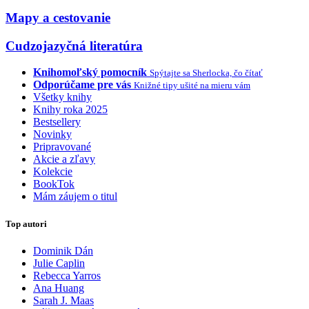
Mapy a cestovanie
Cudzojazyčná literatúra
Knihomoľský pomocník
Spýtajte sa Sherlocka, čo čítať
Odporúčame pre vás
Knižné tipy ušité na mieru vám
Všetky knihy
Knihy roka 2025
Bestsellery
Novinky
Pripravované
Akcie a zľavy
Kolekcie
BookTok
Mám záujem o titul
Top autori
Dominik Dán
Julie Caplin
Rebecca Yarros
Ana Huang
Sarah J. Maas