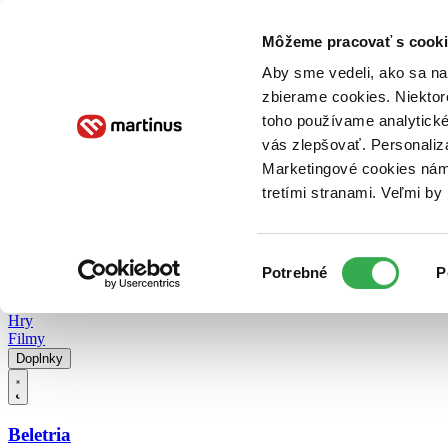
Doručenie
Kníhkupectvá
Knihovrátok
Poukážky
Knižný blog
Kontakt
Môžeme pracovať s cooki
Aby sme vedeli, ako sa na 
zbierame cookies. Niektor
E-knihy
Audioknihy
Hry
Filmy
Knihy
Doplnky
toho používame analytické
vás zlepšovať. Personaliz
Vyhľadávanie
Marketingové cookies nám 
tretími stranami. Veľmi b
Prihlásiť
Vyhľadávanie
Výber
Knihy
Potrebné
P
súhlasu
E-knihy
Audioknihy
Hry
Filmy
Doplnky
Beletria