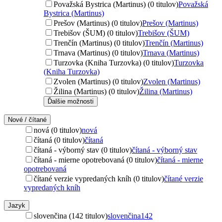
Považská Bystrica (Martinus) (0 titulov)
Považská
Bystrica (Martinus)
Prešov (Martinus) (0 titulov)
Prešov (Martinus)
Trebišov (ŠUM) (0 titulov)
Trebišov (ŠUM)
Trenčín (Martinus) (0 titulov)
Trenčín (Martinus)
Trnava (Martinus) (0 titulov)
Trnava (Martinus)
Turzovka (Kniha Turzovka) (0 titulov)
Turzovka
(Kniha Turzovka)
Zvolen (Martinus) (0 titulov)
Zvolen (Martinus)
Žilina (Martinus) (0 titulov)
Žilina (Martinus)
Ďalšie možnosti
Nové / čítané
nová (0 titulov)
nová
čítaná (0 titulov)
čítaná
čítaná - výborný stav (0 titulov)
čítaná - výborný stav
čítaná - mierne opotrebovaná (0 titulov)
čítaná - mierne
opotrebovaná
čítané verzie vypredaných kníh (0 titulov)
čítané verzie
vypredaných kníh
Jazyk
slovenčina (142 titulov)
slovenčina
142