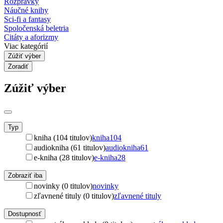
Rozprávky
Náučné knihy
Sci-fi a fantasy
Spoločenská beletria
Citáty a aforizmy
Viac kategórií
Zúžiť výber
Zoradiť
Zúžiť výber
Typ
kniha (104 titulov)
kniha
104
audiokniha (61 titulov)
audiokniha
61
e-kniha (28 titulov)
e-kniha
28
Zobraziť iba
novinky (0 titulov)
novinky
zľavnené tituly (0 titulov)
zľavnené tituly
Dostupnosť