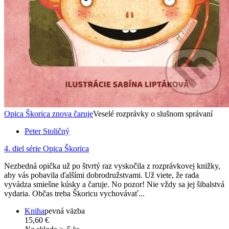
Opica Škorica znova čaruje
Veselé rozprávky o slušnom správaní
Peter Stoličný
4. diel série
Opica Škorica
Nezbedná opička už po štvrtý raz vyskočila z rozprávkovej knižky,
aby vás pobavila ďalšími dobrodružstvami. Už viete, že rada
vyvádza smiešne kúsky a čaruje. No pozor! Nie vždy sa jej šibalstvá
vydaria. Občas treba Škoricu vychovávať...
Kniha
pevná väzba
15,60 €