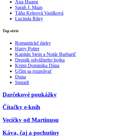
Ana Huang
Sarah J. Maas
Táňa Keleová Vasilková
Lucinda Riley
Top série
Romantické úteky
Harry Potter
Kapitán Stein a Notár Barbarič
Denník odvážneho bojka
Krimi Dominika Dána
Učím sa rozprávať
Duna
Smradi
Darčekové poukážky
Čítačky e-kníh
Vecičky od Martinusu
Káva, čaj a pochutiny