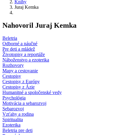
Knihy
Juraj Kemka
Nahovoril Juraj Kemka
Beletria
Odborné a náučné
Pre deti a mládež
Životopisy a reportáže
Náboženstvo a ezoterika
Rozhovory
Mapy a cestovanie
Cestopisy
Cestopisy z Európy
Cestopisy z Ázie
Humanitné a spoločenské vedy
Psychológia
Motivácia a sebarozvoj
Sebarozvoj
Vzťahy a rodina
Spiritualita
Ezoterika
Beletria pre deti