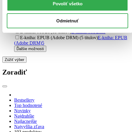
Formát
Povoliť všetko
Audiokniha: MP3 (34 titulov)
Audiokniha: MP3
34
Audiokniha: CD (27 titulov)
Audiokniha: CD
27
E-kniha: PDF (21 titulov)
E-kniha: PDF
21
Odmietnuť
E-kniha: EPUB (18 titulov)
E-kniha: EPUB
18
E-kniha: MOBI (13 titulov)
E-kniha: MOBI
13
E-kniha: EPUB (Adobe DRM) (5 titulov)
E-kniha: EPUB
(Adobe DRM)
5
Ďalšie možnosti
Zúžiť výber
Zoradiť
Bestsellery
Top hodnotené
Novinky
Najdrahšie
Najlacnejšie
Najvyššia zľava
193 produktov