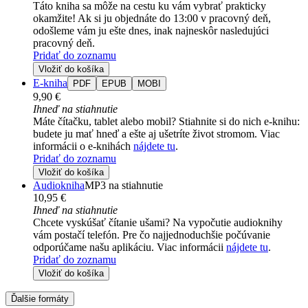
Táto kniha sa môže na cestu ku vám vybrať prakticky
okamžite! Ak si ju objednáte do 13:00 v pracovný deň,
odošleme vám ju ešte dnes, inak najneskôr nasledujúci
pracovný deň.
Pridať do zoznamu
Vložiť do košíka
E-kniha
PDF
EPUB
MOBI
9,90 €
Ihneď na stiahnutie
Máte čítačku, tablet alebo mobil? Stiahnite si do nich e-knihu:
budete ju mať hneď a ešte aj ušetríte život stromom. Viac
informácii o e-knihách
nájdete tu
.
Pridať do zoznamu
Vložiť do košíka
Audiokniha
MP3 na stiahnutie
10,95 €
Ihneď na stiahnutie
Chcete vyskúšať čítanie ušami? Na vypočutie audioknihy
vám postačí telefón. Pre čo najjednoduchšie počúvanie
odporúčame našu aplikáciu. Viac informácii
nájdete tu
.
Pridať do zoznamu
Vložiť do košíka
Ďalšie formáty