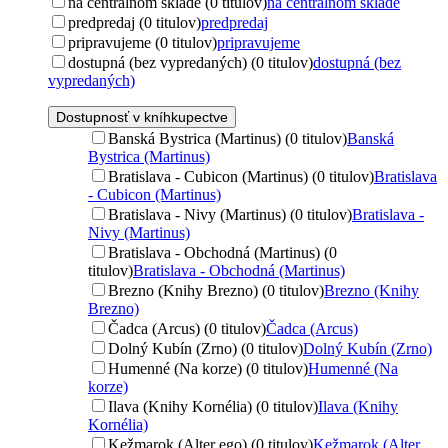
na centrálnom sklade (0 titulov)
na centrálnom sklade
predpredaj (0 titulov)
predpredaj
pripravujeme (0 titulov)
pripravujeme
dostupná (bez vypredaných) (0 titulov)
dostupná (bez
vypredaných)
Dostupnosť v kníhkupectve
Banská Bystrica (Martinus) (0 titulov)
Banská
Bystrica (Martinus)
Bratislava - Cubicon (Martinus) (0 titulov)
Bratislava
- Cubicon (Martinus)
Bratislava - Nivy (Martinus) (0 titulov)
Bratislava -
Nivy (Martinus)
Bratislava - Obchodná (Martinus) (0
titulov)
Bratislava - Obchodná (Martinus)
Brezno (Knihy Brezno) (0 titulov)
Brezno (Knihy
Brezno)
Čadca (Arcus) (0 titulov)
Čadca (Arcus)
Dolný Kubín (Zrno) (0 titulov)
Dolný Kubín (Zrno)
Humenné (Na korze) (0 titulov)
Humenné (Na
korze)
Ilava (Knihy Kornélia) (0 titulov)
Ilava (Knihy
Kornélia)
Kežmarok (Alter ego) (0 titulov)
Kežmarok (Alter