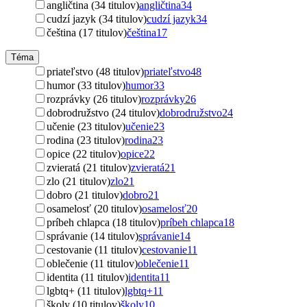
angličtina (34 titulov)
angličtina
34
cudzí jazyk (34 titulov)
cudzí jazyk
34
čeština (17 titulov)
čeština
17
Téma
priateľstvo (48 titulov)
priateľstvo
48
humor (33 titulov)
humor
33
rozprávky (26 titulov)
rozprávky
26
dobrodružstvo (24 titulov)
dobrodružstvo
24
učenie (23 titulov)
učenie
23
rodina (23 titulov)
rodina
23
opice (22 titulov)
opice
22
zvieratá (21 titulov)
zvieratá
21
zlo (21 titulov)
zlo
21
dobro (21 titulov)
dobro
21
osamelosť (20 titulov)
osamelosť
20
príbeh chlapca (18 titulov)
príbeh chlapca
18
správanie (14 titulov)
správanie
14
cestovanie (11 titulov)
cestovanie
11
oblečenie (11 titulov)
oblečenie
11
identita (11 titulov)
identita
11
lgbtq+ (11 titulov)
lgbtq+
11
školy (10 titulov)
školy
10