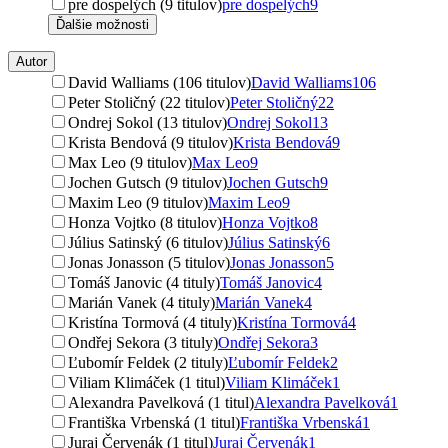
pre dospelých (9 titulov)
pre dospelých
9
Ďalšie možnosti
Autor
David Walliams (106 titulov)
David Walliams
106
Peter Stoličný (22 titulov)
Peter Stoličný
22
Ondrej Sokol (13 titulov)
Ondrej Sokol
13
Krista Bendová (9 titulov)
Krista Bendová
9
Max Leo (9 titulov)
Max Leo
9
Jochen Gutsch (9 titulov)
Jochen Gutsch
9
Maxim Leo (9 titulov)
Maxim Leo
9
Honza Vojtko (8 titulov)
Honza Vojtko
8
Július Satinský (6 titulov)
Július Satinský
6
Jonas Jonasson (5 titulov)
Jonas Jonasson
5
Tomáš Janovic (4 tituly)
Tomáš Janovic
4
Marián Vanek (4 tituly)
Marián Vanek
4
Kristína Tormová (4 tituly)
Kristína Tormová
4
Ondřej Sekora (3 tituly)
Ondřej Sekora
3
Ľubomír Feldek (2 tituly)
Ľubomír Feldek
2
Viliam Klimáček (1 titul)
Viliam Klimáček
1
Alexandra Pavelková (1 titul)
Alexandra Pavelková
1
Františka Vrbenská (1 titul)
Františka Vrbenská
1
Juraj Červenák (1 titul)
Juraj Červenák
1