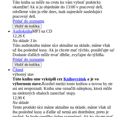
Táto kniha sa môže na cestu ku vám vybrať prakticky
okamžite! Ak si ju objednáte do 13:00 v pracovný deň,
odošleme vám ju ešte dnes, inak najneskôr nasledujúci
pracovný deň.
Pridať do zoznamu
Vložiť do košíka
Audiokniha
MP3 na CD
12,26 €
Na sklade 3 ks
Túto audioknihu máme síce aktuálne na sklade, máme však
už iba posledné kusy. Ak ju chcete mať rýchlo, ponáhľajte sa!
Dodanie ďalších môže trvať dlhšie, zvyčajne do týždňa.
Pridať do zoznamu
Vložiť do košíka
Čítaná
výborný stav
Túto knihu sme vykúpili cez
Knihovrátok
a je vo
výbornom stave.
Rozdiel medzi touto knihou a novou by ste
asi ani nespoznali. Knihu sme označili nálepkou, ktorá môže
na niektorých obaloch zanechať stopy.
12,90 €
Na sklade
Tento produkt síce máme aktuálne na sklade, máme však už
iba posledné kusy a ďalšie už nemá ani distribútor, preto je
možné, že bude onedlho úplne vypredaný. Ak ho chcete mať,