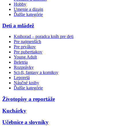
Hobby
Umenie a dizajn
Ďalšie kategórie
Deti a mládež
Knihorad – poradca kníh pre deti
Pre najmenších
Pre prvákov
Pre pubertiakov
Young Adult
Beletria
Rozprávky
Sci-fi, fantasy a komiksy
Leporelá
Náučné knihy
Ďalšie kategórie
Životopisy a reportáže
Kuchárky
Učebnice a slovníky