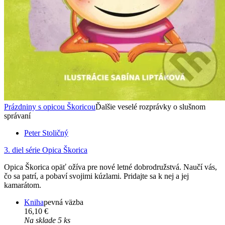
Prázdniny s opicou Škoricou
Ďalšie veselé rozprávky o slušnom
správaní
Peter Stoličný
3. diel série
Opica Škorica
Opica Škorica opäť ožíva pre nové letné dobrodružstvá. Naučí vás,
čo sa patrí, a pobaví svojimi kúzlami. Pridajte sa k nej a jej
kamarátom.
Kniha
pevná väzba
16,10 €
Na sklade 5 ks