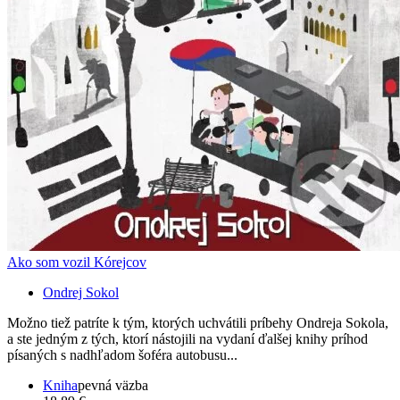
Ako som vozil Kórejcov
Ondrej Sokol
Možno tiež patríte k tým, ktorých uchvátili príbehy Ondreja Sokola,
a ste jedným z tých, ktorí nástojili na vydaní ďalšej knihy príhod
písaných s nadhľadom šoféra autobusu...
Kniha
pevná väzba