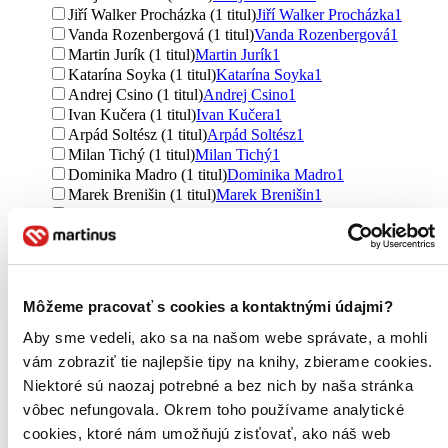
Jiří Walker Procházka (1 titul)
Jiří Walker Procházka
1
Vanda Rozenbergová (1 titul)
Vanda Rozenbergová
1
Martin Jurík (1 titul)
Martin Jurík
1
Katarína Soyka (1 titul)
Katarína Soyka
1
Andrej Csino (1 titul)
Andrej Csino
1
Ivan Kučera (1 titul)
Ivan Kučera
1
Arpád Soltész (1 titul)
Arpád Soltész
1
Milan Tichý (1 titul)
Milan Tichý
1
Dominika Madro (1 titul)
Dominika Madro
1
Marek Brenišin (1 titul)
Marek Brenišin
1
Ľubomír Nemeš (1 titul)
Ľubomír Nemeš
1
Ďalšie možnosti
Vydavateľstvo
Slovart (60 titulov)
Slovart
60
Môžeme pracovať s cookies a kontaktnými údajmi?
HarperCollins (29 titulov)
HarperCollins
29
Wisteria Books, Slovart (16 titulov)
Wisteria Books,
Aby sme vedeli, ako sa na našom webe správate, a mohli
Slovart
16
vám zobraziť tie najlepšie tipy na knihy, zbierame cookies.
Eruditio (14 titulov)
Eruditio
14
Niektoré sú naozaj potrebné a bez nich by naša stránka
Fortuna Libri (12 titulov)
Fortuna Libri
12
vôbec nefungovala. Okrem toho používame analytické
Ikar (9 titulov)
Ikar
9
Wisteria Books (8 titulov)
Wisteria Books
8
cookies, ktoré nám umožňujú zisťovať, ako náš web