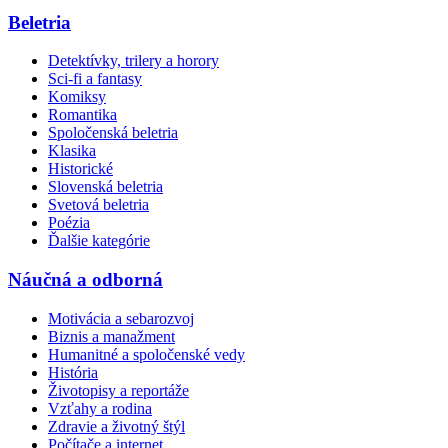
Beletria
Detektívky, trilery a horory
Sci-fi a fantasy
Komiksy
Romantika
Spoločenská beletria
Klasika
Historické
Slovenská beletria
Svetová beletria
Poézia
Ďalšie kategórie
Náučná a odborná
Motivácia a sebarozvoj
Biznis a manažment
Humanitné a spoločenské vedy
História
Životopisy a reportáže
Vzťahy a rodina
Zdravie a životný štýl
Počítače a internet