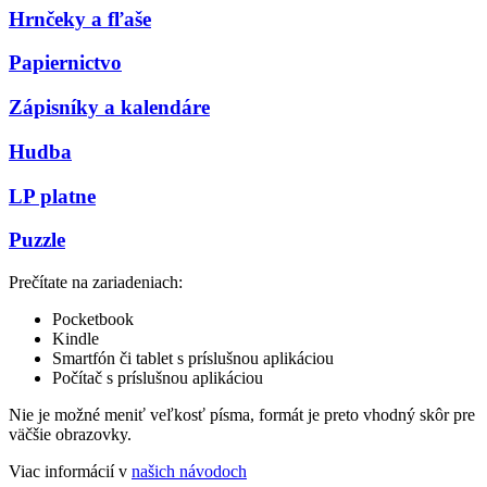
Hrnčeky a fľaše
Papiernictvo
Zápisníky a kalendáre
Hudba
LP platne
Puzzle
Prečítate na zariadeniach:
Pocketbook
Kindle
Smartfón či tablet s príslušnou aplikáciou
Počítač s príslušnou aplikáciou
Nie je možné meniť veľkosť písma, formát je preto vhodný skôr pre
väčšie obrazovky.
Viac informácií v
našich návodoch