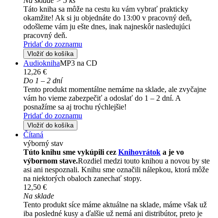
Na sklade > 5 ks
Táto kniha sa môže na cestu ku vám vybrať prakticky
okamžite! Ak si ju objednáte do 13:00 v pracovný deň,
odošleme vám ju ešte dnes, inak najneskôr nasledujúci
pracovný deň.
Pridať do zoznamu
Vložiť do košíka
Audiokniha
MP3 na CD
12,26 €
Do 1 – 2 dní
Tento produkt momentálne nemáme na sklade, ale zvyčajne
vám ho vieme zabezpečiť a odoslať do 1 – 2 dní. A
posnažíme sa aj trochu rýchlejšie!
Pridať do zoznamu
Vložiť do košíka
Čítaná
výborný stav
Túto knihu sme vykúpili cez
Knihovrátok
a je vo
výbornom stave.
Rozdiel medzi touto knihou a novou by ste
asi ani nespoznali. Knihu sme označili nálepkou, ktorá môže
na niektorých obaloch zanechať stopy.
12,50 €
Na sklade
Tento produkt síce máme aktuálne na sklade, máme však už
iba posledné kusy a ďalšie už nemá ani distribútor, preto je