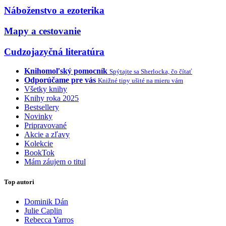
Náboženstvo a ezoterika
Mapy a cestovanie
Cudzojazyčná literatúra
Knihomoľský pomocník
Spýtajte sa Sherlocka, čo čítať
Odporúčame pre vás
Knižné tipy ušité na mieru vám
Všetky knihy
Knihy roka 2025
Bestsellery
Novinky
Pripravované
Akcie a zľavy
Kolekcie
BookTok
Mám záujem o titul
Top autori
Dominik Dán
Julie Caplin
Rebecca Yarros