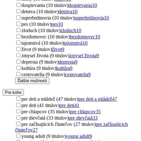
dospievania (10 titulov)
dospievania
10
detstva (10 titulov)
detstva
10
superhrdinovia (10 titulov)
superhrdinovia
10
pes (10 titulov)
pes
10
zloduch (10 titulov)
zloduch
10
bezdomovec (10 titulov)
bezdomovec
10
tajomstvá (10 titulov)
tajomstvá
10
život (9 titulov)
život
9
zmysel života (9 titulov)
zmysel života
9
depresia (9 titulov)
depresia
9
kultúra (9 titulov)
kultúra
9
cestovatelia (9 titulov)
cestovatelia
9
Ďalšie možnosti
Pre koho
pre deti a mládež (47 titulov)
pre deti a mládež
47
pre deti (41 titulov)
pre deti
41
pre chlapcov (35 titulov)
pre chlapcov
35
pre dievčatá (33 titulov)
pre dievčatá
33
pre začínajúcich čitateľov (27 titulov)
pre začínajúcich
čitateľov
27
young adult (9 titulov)
young adult
9