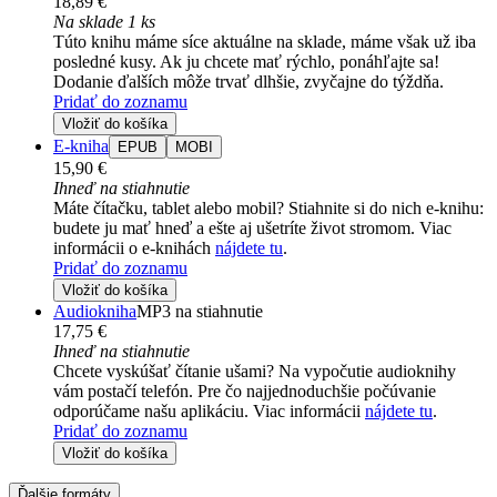
18,89 €
Na sklade 1 ks
Túto knihu máme síce aktuálne na sklade, máme však už iba
posledné kusy. Ak ju chcete mať rýchlo, ponáhľajte sa!
Dodanie ďalších môže trvať dlhšie, zvyčajne do týždňa.
Pridať do zoznamu
Vložiť do košíka
E-kniha
EPUB
MOBI
15,90 €
Ihneď na stiahnutie
Máte čítačku, tablet alebo mobil? Stiahnite si do nich e-knihu:
budete ju mať hneď a ešte aj ušetríte život stromom. Viac
informácii o e-knihách
nájdete tu
.
Pridať do zoznamu
Vložiť do košíka
Audiokniha
MP3 na stiahnutie
17,75 €
Ihneď na stiahnutie
Chcete vyskúšať čítanie ušami? Na vypočutie audioknihy
vám postačí telefón. Pre čo najjednoduchšie počúvanie
odporúčame našu aplikáciu. Viac informácii
nájdete tu
.
Pridať do zoznamu
Vložiť do košíka
Ďalšie formáty