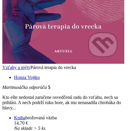
Vzťahy a mýty
Párová terapia do vrecka
Honza Vojtko
Martinusáčka odporúča
5
Kto ešte nedostal zaručene osvedčenú radu do vzťahu, nech sa
prihlási. A nech podrží ruku hore, ak mu nenasadila chrobáka do
hlavy...
Kniha
brožovaná väzba
14,70 €
Na sklade > 5 ks