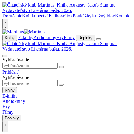
Doručenie
Kníhkupectvá
Knihovrátok
Poukážky
Knižný blog
Kontakt
E-knihy
Audioknihy
Hry
Filmy
Knihy
Doplnky
Vyhľadávanie
Prihlásiť
Vyhľadávanie
Knihy
E-knihy
Audioknihy
Hry
Filmy
Doplnky