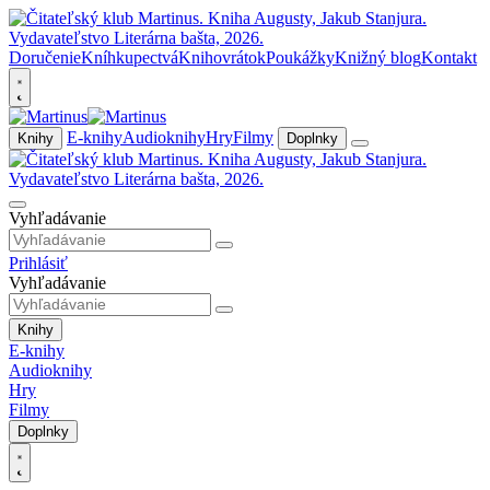
Doručenie
Kníhkupectvá
Knihovrátok
Poukážky
Knižný blog
Kontakt
E-knihy
Audioknihy
Hry
Filmy
Knihy
Doplnky
Vyhľadávanie
Prihlásiť
Vyhľadávanie
Knihy
E-knihy
Audioknihy
Hry
Filmy
Doplnky