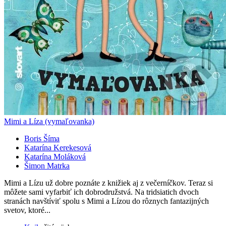
Mimi a Líza (vymaľovanka)
Boris Šíma
Katarína Kerekesová
Katarína Moláková
Šimon Matrka
Mimi a Lízu už dobre poznáte z knižiek aj z večerníčkov. Teraz si
môžete sami vyfarbiť ich dobrodružstvá. Na tridsiatich dvoch
stranách navštíviť spolu s Mimi a Lízou do rôznych fantazijných
svetov, ktoré...