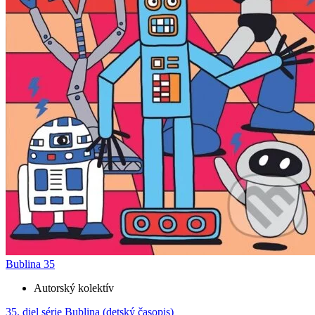
Bublina 35
Autorský kolektív
35. diel série
Bublina (detský časopis)