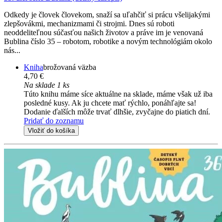
Odkedy je človek človekom, snaží sa uľahčiť si prácu všelijakými
zlepšovákmi, mechanizmami či strojmi. Dnes sú roboti
neoddeliteľnou súčasťou našich životov a práve im je venovaná
Bublina číslo 35 – robotom, robotike a novým technológiám okolo
nás...
Kniha
brožovaná väzba
4,70 €
Na sklade 1 ks
Túto knihu máme síce aktuálne na sklade, máme však už iba
posledné kusy. Ak ju chcete mať rýchlo, ponáhľajte sa!
Dodanie ďalších môže trvať dlhšie, zvyčajne do piatich dní.
Pridať do zoznamu
Vložiť do košíka