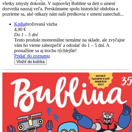
všetky zmysly dokorán. V najnovšej Bubline sa deti o umení
dozvedia naozaj veľa. Preskúmame spolu historické obdobia a
pozrieme sa, aké odkazy nám naši predkovia v umení zanechali...
Kniha
brožovaná väzba
4,90 €
Do 1 – 5 dní
Tento produkt momentálne nemáme na sklade, ale zvyčajne
vám ho vieme zabezpečiť a odoslať do 1 – 5 dní. A
posnažíme sa aj trochu rýchlejšie!
Pridať do zoznamu
Vložiť do košíka