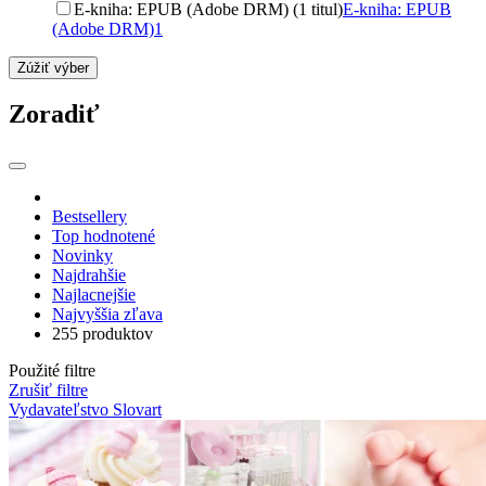
E-kniha: EPUB (Adobe DRM) (1 titul)
E-kniha: EPUB
(Adobe DRM)
1
Zúžiť výber
Zoradiť
Bestsellery
Top hodnotené
Novinky
Najdrahšie
Najlacnejšie
Najvyššia zľava
255 produktov
Použité filtre
Zrušiť filtre
Vydavateľstvo Slovart