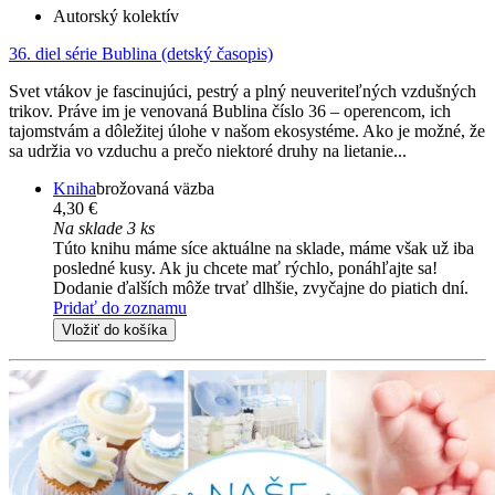
Autorský kolektív
36. diel série
Bublina (detský časopis)
Svet vtákov je fascinujúci, pestrý a plný neuveriteľných vzdušných
trikov. Práve im je venovaná Bublina číslo 36 – operencom, ich
tajomstvám a dôležitej úlohe v našom ekosystéme. Ako je možné, že
sa udržia vo vzduchu a prečo niektoré druhy na lietanie...
Kniha
brožovaná väzba
4,30 €
Na sklade 3 ks
Túto knihu máme síce aktuálne na sklade, máme však už iba
posledné kusy. Ak ju chcete mať rýchlo, ponáhľajte sa!
Dodanie ďalších môže trvať dlhšie, zvyčajne do piatich dní.
Pridať do zoznamu
Vložiť do košíka