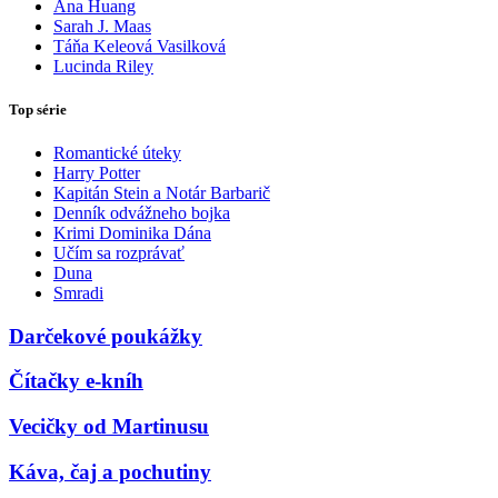
Ana Huang
Sarah J. Maas
Táňa Keleová Vasilková
Lucinda Riley
Top série
Romantické úteky
Harry Potter
Kapitán Stein a Notár Barbarič
Denník odvážneho bojka
Krimi Dominika Dána
Učím sa rozprávať
Duna
Smradi
Darčekové poukážky
Čítačky e-kníh
Vecičky od Martinusu
Káva, čaj a pochutiny