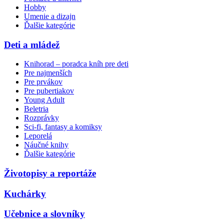
Hobby
Umenie a dizajn
Ďalšie kategórie
Deti a mládež
Knihorad – poradca kníh pre deti
Pre najmenších
Pre prvákov
Pre pubertiakov
Young Adult
Beletria
Rozprávky
Sci-fi, fantasy a komiksy
Leporelá
Náučné knihy
Ďalšie kategórie
Životopisy a reportáže
Kuchárky
Učebnice a slovníky