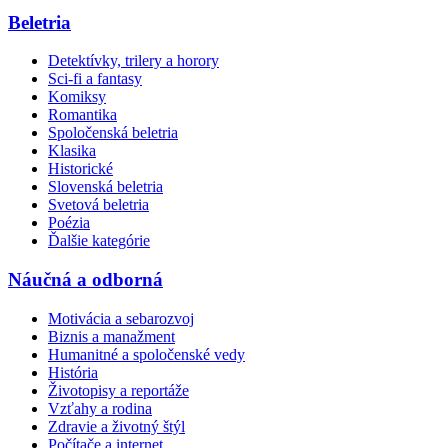
Beletria
Detektívky, trilery a horory
Sci-fi a fantasy
Komiksy
Romantika
Spoločenská beletria
Klasika
Historické
Slovenská beletria
Svetová beletria
Poézia
Ďalšie kategórie
Náučná a odborná
Motivácia a sebarozvoj
Biznis a manažment
Humanitné a spoločenské vedy
História
Životopisy a reportáže
Vzťahy a rodina
Zdravie a životný štýl
Počítače a internet