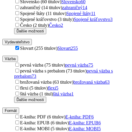
Slovensko (60 titulov)
Slovensko
60
zahraničný (14 titulov)
zahraničný
14
Spojené štáty (11 titulov)
Spojené štáty
11
Spojené kráľovstvo (3 tituly)
Spojené kráľovstvo
3
Česko (2 tituly)
Česko
2
Ďalšie možnosti
Vydavateľstvo
Slovart (255 titulov)
Slovart
255
Väzba
pevná väzba (75 titulov)
pevná väzba
75
pevná väzba s prebalom (73 titulov)
pevná väzba s
prebalom
73
brožovaná väzba (63 titulov)
brožovaná väzba
63
flexi (5 titulov)
flexi
5
šitá väzba (1 titul)
šitá väzba
1
Ďalšie možnosti
Formát
E-kniha: PDF (6 titulov)
E-kniha: PDF
6
E-kniha: EPUB (6 titulov)
E-kniha: EPUB
6
E-kniha: MOBI (5 titulov)
E-kniha: MOBI
5