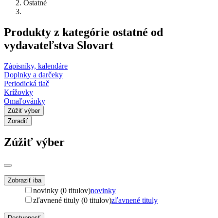
Ostatné
Produkty z kategórie ostatné od
vydavateľstva Slovart
Zápisníky, kalendáre
Doplnky a darčeky
Periodická tlač
Krížovky
Omaľovánky
Zúžiť výber
Zoradiť
Zúžiť výber
Zobraziť iba
novinky (0 titulov)
novinky
zľavnené tituly (0 titulov)
zľavnené tituly
Dostupnosť