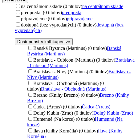
na centrálnom sklade (0 titulov)
na centrálnom sklade
predpredaj (0 titulov)
predpredaj
pripravujeme (0 titulov)
pripravujeme
dostupná (bez vypredaných) (0 titulov)
dostupná (bez
vypredaných)
Dostupnosť v kníhkupectve
Banská Bystrica (Martinus) (0 titulov)
Banská
Bystrica (Martinus)
Bratislava - Cubicon (Martinus) (0 titulov)
Bratislava
- Cubicon (Martinus)
Bratislava - Nivy (Martinus) (0 titulov)
Bratislava -
Nivy (Martinus)
Bratislava - Obchodná (Martinus) (0
titulov)
Bratislava - Obchodná (Martinus)
Brezno (Knihy Brezno) (0 titulov)
Brezno (Knihy
Brezno)
Čadca (Arcus) (0 titulov)
Čadca (Arcus)
Dolný Kubín (Zrno) (0 titulov)
Dolný Kubín (Zrno)
Humenné (Na korze) (0 titulov)
Humenné (Na
korze)
Ilava (Knihy Kornélia) (0 titulov)
Ilava (Knihy
Kornélia)