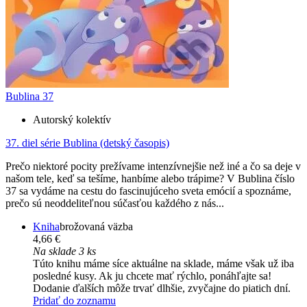
Bublina 37
Autorský kolektív
37. diel série
Bublina (detský časopis)
Prečo niektoré pocity prežívame intenzívnejšie než iné a čo sa deje v
našom tele, keď sa tešíme, hanbíme alebo trápime? V Bublina číslo
37 sa vydáme na cestu do fascinujúceho sveta emócií a spoznáme,
prečo sú neoddeliteľnou súčasťou každého z nás...
Kniha
brožovaná väzba
4,66 €
Na sklade 3 ks
Túto knihu máme síce aktuálne na sklade, máme však už iba
posledné kusy. Ak ju chcete mať rýchlo, ponáhľajte sa!
Dodanie ďalších môže trvať dlhšie, zvyčajne do piatich dní.
Pridať do zoznamu