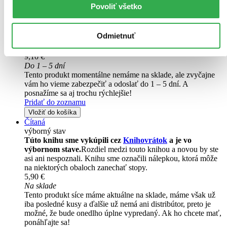
Povoliť všetko
Voľné pokračovanie úspešnej série Nesmrteľní! Riley Bloomová
opustila svoju sestru Ever (hlavnú hrdinku série Nesmrteľní) a svet
živých a prešla na druhú stranu mosta do života po živote.
Odmietnuť
Kniha
pevná väzba
9,10 €
Do 1 – 5 dní
Tento produkt momentálne nemáme na sklade, ale zvyčajne
vám ho vieme zabezpečiť a odoslať do 1 – 5 dní. A
posnažíme sa aj trochu rýchlejšie!
Pridať do zoznamu
Vložiť do košíka
Čítaná
výborný stav
Túto knihu sme vykúpili cez
Knihovrátok
a je vo
výbornom stave.
Rozdiel medzi touto knihou a novou by ste
asi ani nespoznali. Knihu sme označili nálepkou, ktorá môže
na niektorých obaloch zanechať stopy.
5,90 €
Na sklade
Tento produkt síce máme aktuálne na sklade, máme však už
iba posledné kusy a ďalšie už nemá ani distribútor, preto je
možné, že bude onedlho úplne vypredaný. Ak ho chcete mať,
ponáhľajte sa!