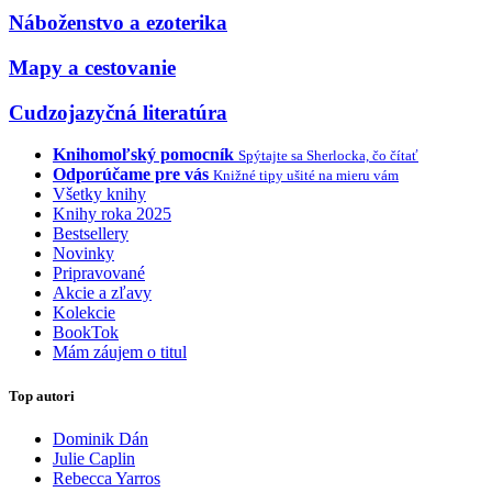
Náboženstvo a ezoterika
Mapy a cestovanie
Cudzojazyčná literatúra
Knihomoľský pomocník
Spýtajte sa Sherlocka, čo čítať
Odporúčame pre vás
Knižné tipy ušité na mieru vám
Všetky knihy
Knihy roka 2025
Bestsellery
Novinky
Pripravované
Akcie a zľavy
Kolekcie
BookTok
Mám záujem o titul
Top autori
Dominik Dán
Julie Caplin
Rebecca Yarros