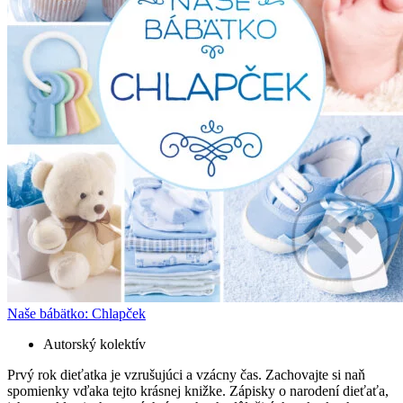
Naše bábätko: Chlapček
Autorský kolektív
Prvý rok dieťatka je vzrušujúci a vzácny čas. Zachovajte si naň
spomienky vďaka tejto krásnej knižke. Zápisky o narodení dieťaťa,