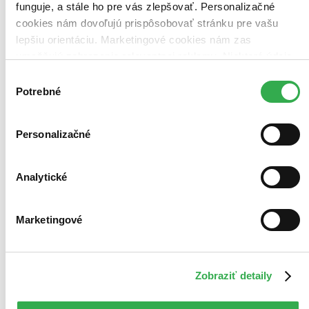
funguje, a stále ho pre vás zlepšovať. Personalizačné
cookies nám dovoľujú prispôsobovať stránku pre vašu
lepšiu orientáciu. Marketingové cookies nám zas
umožňujú zobrazenie relevantnej reklamy. Niektoré údaje
zdieľame aj s tretími stranami. Veľmi by nám pomohlo,
Výber
keby sme mohli používať všetky tieto cookies. Ďakujeme!
Potrebné
súhlasu
Personalizačné
Analytické
Marketingové
Žiara
Život Riley Bloomovej 1
Zobraziť detaily
Alyson Noel
1. diel série
Život Riley Bloomovej