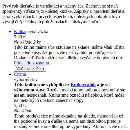
Prvý rok dieťatka je vzrušujúci a vzácny čas. Zachovajte si naň
spomienky vďaka tejto krásnej knižke. Zápisky o narodení dieťaťa,
jeho zvyklostiach a prvých úspechoch, dôležitých pokrokoch vo
vývoji či špeciálnych príležitostiach s blízkymi ľuďmi....
Kniha
pevná väzba
9,30 €
Na sklade 2 ks
Túto knihu máme síce aktuálne na sklade, máme však už iba
posledné kusy. Ak ju chcete mať rýchlo, ponáhľajte sa!
Dodanie ďalších môže trvať dlhšie, zvyčajne do piatich dní.
Pridať do zoznamu
Vložiť do košíka
Čítaná
výborný stav
Túto knihu sme vykúpili cez
Knihovrátok
a je vo
výbornom stave.
Rozdiel medzi touto knihou a novou by ste
asi ani nespoznali. Knihu sme označili nálepkou, ktorá môže
na niektorých obaloch zanechať stopy.
5,60 €
Na sklade
Tento produkt síce máme aktuálne na sklade, máme však už
iba posledné kusy a ďalšie už nemá ani distribútor, preto je
možné, že bude onedlho úplne vypredaný. Ak ho chcete mať,