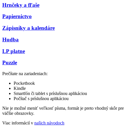
Hrnčeky a fľaše
Papiernictvo
Zápisníky a kalendáre
Hudba
LP platne
Puzzle
Prečítate na zariadeniach:
Pocketbook
Kindle
Smartfón či tablet s príslušnou aplikáciou
Počítač s príslušnou aplikáciou
Nie je možné meniť veľkosť písma, formát je preto vhodný skôr pre
väčšie obrazovky.
Viac informácií v
našich návodoch