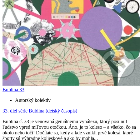
Bublina 33
Autorský kolektív
33. diel série
Bublina (detský časopis)
Bublina č. 33 je venovaná geniálnemu vynálezu, ktorý posunul
ľudstvo vpred míľovou otočkou. Áno, je to koleso – a všetko, čo sa
okolo neho točí! Dočítate sa, kedy a kde vznikli prvé kolesá, ktoré
športy sú výhradne kolieskové a ako by mohla...