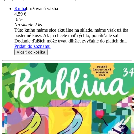
Kniha
brožovaná väzba
4,59 €
-6 %
Na sklade 2 ks
Túto knihu máme síce aktuálne na sklade, máme však už iba
posledné kusy. Ak ju chcete mať rýchlo, ponáhľajte sa!
Dodanie ďalších môže trvať dlhšie, zvyčajne do piatich dní.
Pridať do zoznamu
Vložiť do košíka