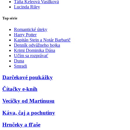
Táňa Keleová Vasilková
Lucinda Riley
Top série
Romantické úteky
Harry Potter
Kapitán Stein a Notár Barbarič
Denník odvážneho bojka
Krimi Dominika Dána
Učím sa rozprávať
Duna
Smradi
Darčekové poukážky
Čítačky e-kníh
Vecičky od Martinusu
Káva, čaj a pochutiny
Hrnčeky a fľaše