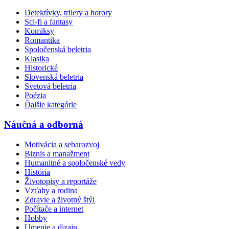
Detektívky, trilery a horory
Sci-fi a fantasy
Komiksy
Romantika
Spoločenská beletria
Klasika
Historické
Slovenská beletria
Svetová beletria
Poézia
Ďalšie kategórie
Náučná a odborná
Motivácia a sebarozvoj
Biznis a manažment
Humanitné a spoločenské vedy
História
Životopisy a reportáže
Vzťahy a rodina
Zdravie a životný štýl
Počítače a internet
Hobby
Umenie a dizajn