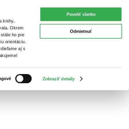
Povoliť všetko
a knihy,
ovala. Okrem
Odmietnuť
stále ho pre
u orientáciu.
dieľame aj s
Ďakujeme!
ngové
Zobraziť detaily