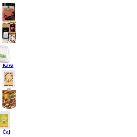
Káva
Čaj