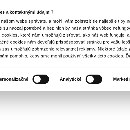
es a kontaktnými údajmi?
našom webe správate, a mohli vám zobraziť tie najlepšie tipy n
é sú naozaj potrebné a bez nich by naša stránka vôbec nefung
 cookies, ktoré nám umožňujú zisťovať, ako náš web funguje, a 
ačné cookies nám dovoľujú prispôsobovať stránku pre vašu lepši
zas umožňujú zobrazenie relevantnej reklamy. Niektoré údaje z
y nám pomohlo, keby sme mohli používať všetky tieto cookies. 
ersonalizačné
Analytické
Marketi