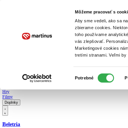
Doručenie
Kníhkupectvá
Knihovrátok
Poukážky
Knižný blog
Kontakt
Môžeme pracovať s cooki
Aby sme vedeli, ako sa na 
zbierame cookies. Niektor
E-knihy
Audioknihy
Hry
Filmy
Knihy
Doplnky
toho používame analytické
vás zlepšovať. Personaliz
Vyhľadávanie
Marketingové cookies nám 
tretími stranami. Veľmi b
Prihlásiť
Vyhľadávanie
Výber
Knihy
Potrebné
P
súhlasu
E-knihy
Audioknihy
Hry
Filmy
Doplnky
Beletria