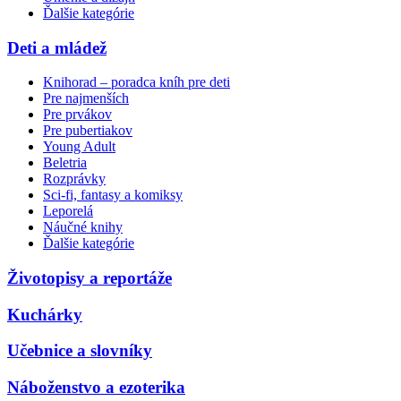
Ďalšie kategórie
Deti a mládež
Knihorad – poradca kníh pre deti
Pre najmenších
Pre prvákov
Pre pubertiakov
Young Adult
Beletria
Rozprávky
Sci-fi, fantasy a komiksy
Leporelá
Náučné knihy
Ďalšie kategórie
Životopisy a reportáže
Kuchárky
Učebnice a slovníky
Náboženstvo a ezoterika