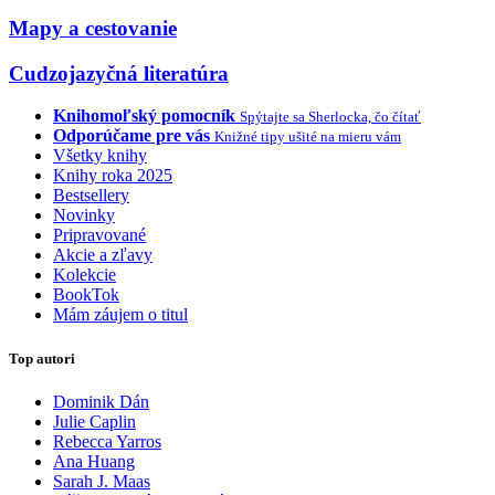
Mapy a cestovanie
Cudzojazyčná literatúra
Knihomoľský pomocník
Spýtajte sa Sherlocka, čo čítať
Odporúčame pre vás
Knižné tipy ušité na mieru vám
Všetky knihy
Knihy roka 2025
Bestsellery
Novinky
Pripravované
Akcie a zľavy
Kolekcie
BookTok
Mám záujem o titul
Top autori
Dominik Dán
Julie Caplin
Rebecca Yarros
Ana Huang
Sarah J. Maas