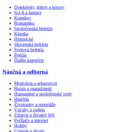
Detektívky, trilery a horory
Sci-fi a fantasy
Komiksy
Romantika
Spoločenská beletria
Klasika
Historické
Slovenská beletria
Svetová beletria
Poézia
Ďalšie kategórie
Náučná a odborná
Motivácia a sebarozvoj
Biznis a manažment
Humanitné a spoločenské vedy
História
Životopisy a reportáže
Vzťahy a rodina
Zdravie a životný štýl
Počítače a internet
Hobby
Umenie a dizajn