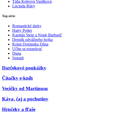
Táňa Keleová Vasilková
Lucinda Riley
Top série
Romantické úteky
Harry Potter
Kapitán Stein a Notár Barbarič
Denník odvážneho bojka
Krimi Dominika Dána
Učím sa rozprávať
Duna
Smradi
Darčekové poukážky
Čítačky e-kníh
Vecičky od Martinusu
Káva, čaj a pochutiny
Hrnčeky a fľaše