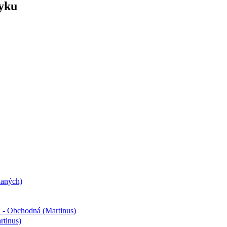
zyku
daných)
a - Obchodná (Martinus)
rtinus)