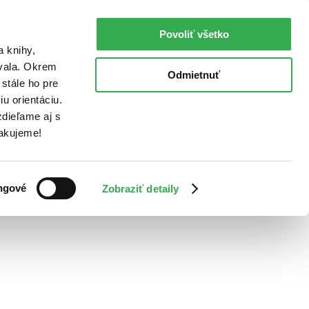
Povoliť všetko
a knihy,
ovala. Okrem
Odmietnuť
stále ho pre
u orientáciu.
dieľame aj s
Ďakujeme!
ngové
Zobraziť detaily