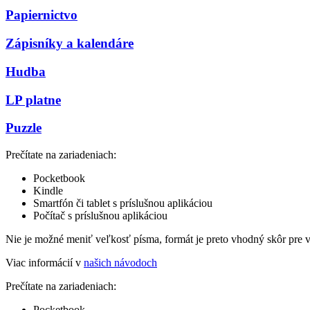
Papiernictvo
Zápisníky a kalendáre
Hudba
LP platne
Puzzle
Prečítate na zariadeniach:
Pocketbook
Kindle
Smartfón či tablet s príslušnou aplikáciou
Počítač s príslušnou aplikáciou
Nie je možné meniť veľkosť písma, formát je preto vhodný skôr pre 
Viac informácií v
našich návodoch
Prečítate na zariadeniach:
Pocketbook