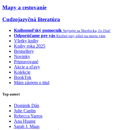
Mapy a cestovanie
Cudzojazyčná literatúra
Knihomoľský pomocník
Spýtajte sa Sherlocka, čo čítať
Odporúčame pre vás
Knižné tipy ušité na mieru vám
Všetky knihy
Knihy roka 2025
Bestsellery
Novinky
Pripravované
Akcie a zľavy
Kolekcie
BookTok
Mám záujem o titul
Top autori
Dominik Dán
Julie Caplin
Rebecca Yarros
Ana Huang
Sarah J. Maas