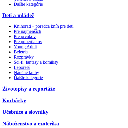
Ďalšie kategórie
Deti a mládež
Knihorad – poradca kníh pre deti
Pre najmenších
Pre prvákov
Pre pubertiakov
Young Adult
Beletria
Rozprávky
Sci-fi, fantasy a komiksy
Leporelá
Náučné knihy
Ďalšie kategórie
Životopisy a reportáže
Kuchárky
Učebnice a slovníky
Náboženstvo a ezoterika