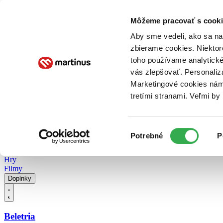
Doručenie
Kníhkupectvá
Knihovrátok
Poukážky
Knižný blog
Kontakt
Môžeme pracovať s cooki
Aby sme vedeli, ako sa na 
zbierame cookies. Niektor
E-knihy
Audioknihy
Hry
Filmy
Knihy
Doplnky
toho používame analytické
vás zlepšovať. Personaliz
Vyhľadávanie
Marketingové cookies nám 
tretími stranami. Veľmi b
Prihlásiť
Vyhľadávanie
Výber
Knihy
Potrebné
P
súhlasu
E-knihy
Audioknihy
Hry
Filmy
Doplnky
Beletria