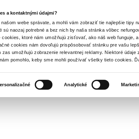
es a kontaktnými údajmi?
našom webe správate, a mohli vám zobraziť tie najlepšie tipy n
é sú naozaj potrebné a bez nich by naša stránka vôbec nefung
 cookies, ktoré nám umožňujú zisťovať, ako náš web funguje, a 
ačné cookies nám dovoľujú prispôsobovať stránku pre vašu lepši
zas umožňujú zobrazenie relevantnej reklamy. Niektoré údaje z
y nám pomohlo, keby sme mohli používať všetky tieto cookies. 
ersonalizačné
Analytické
Marketi