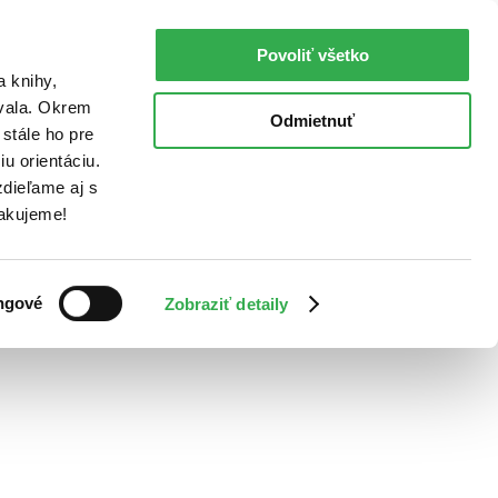
Povoliť všetko
a knihy,
ovala. Okrem
Odmietnuť
stále ho pre
u orientáciu.
dieľame aj s
Ďakujeme!
ngové
Zobraziť detaily