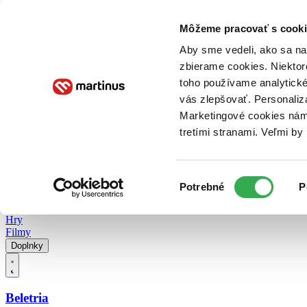
Doručenie
Kníhkupectvá
Knihovrátok
Poukážky
Knižný blog
Kontakt
Môžeme pracovať s cooki
Aby sme vedeli, ako sa na 
zbierame cookies. Niektor
E-knihy
Audioknihy
Hry
Filmy
Knihy
Doplnky
toho používame analytické
vás zlepšovať. Personaliz
Vyhľadávanie
Marketingové cookies nám 
tretími stranami. Veľmi b
Prihlásiť
Vyhľadávanie
Výber
Knihy
Potrebné
P
súhlasu
E-knihy
Audioknihy
Hry
Filmy
Doplnky
Beletria