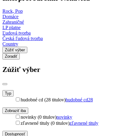
Rock, Pop
Domáce
Zahraničné
LP platne
Ľudová tvorba
Česká ľudová tvorba
Country
Zúžiť výber
Zoradiť
Zúžiť výber
Typ
hudobné cd (28 titulov)
hudobné cd
28
Zobraziť iba
novinky (0 titulov)
novinky
zľavnené tituly (0 titulov)
zľavnené tituly
Dostupnosť