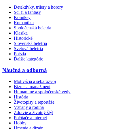
Detektívky, trilery a horory
Sci-fi a fantasy
Komiksy
Romantika
Spoločenská beletria
Klasika
Historické
Slovenská beletria
Svetová beletria
Poézia
Ďalšie kategórie
Náučná a odborná
Motivácia a sebarozvoj
Biznis a manažment
Humanitné a spoločenské vedy
História
Životopisy a reportáže
Vzťahy a rodina
Zdravie a životný štýl
Počítače a internet
Hobby
Umenie a dizajn