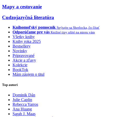
Mapy a cestovanie
Cudzojazyčná literatúra
Knihomoľský pomocník
Spýtajte sa Sherlocka, čo čítať
Odporúčame pre vás
Knižné tipy ušité na mieru vám
Všetky knihy
Knihy roka 2025
Bestsellery
Novinky
Pripravované
Akcie a zľavy
Kolekcie
BookTok
Mám záujem o titul
Top autori
Dominik Dán
Julie Caplin
Rebecca Yarros
Ana Huang
Sarah J. Maas