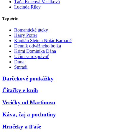
Táňa Keleová Vasilková
Lucinda Riley
Top série
Romantické úteky
Harry Potter
Kapitán Stein a Notár Barbarič
Denník odvážneho bojka
Krimi Dominika Dána
Učím sa rozprávať
Duna
Smradi
Darčekové poukážky
Čítačky e-kníh
Vecičky od Martinusu
Káva, čaj a pochutiny
Hrnčeky a fľaše