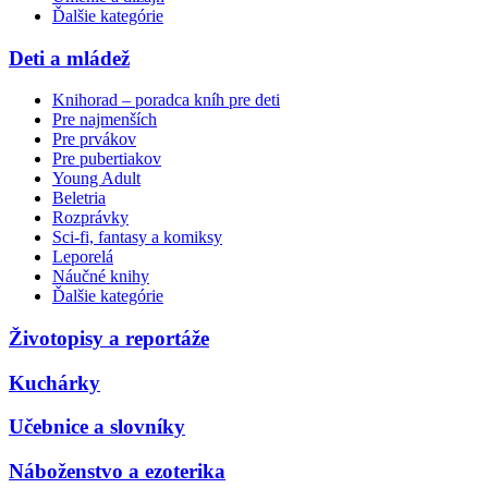
Ďalšie kategórie
Deti a mládež
Knihorad – poradca kníh pre deti
Pre najmenších
Pre prvákov
Pre pubertiakov
Young Adult
Beletria
Rozprávky
Sci-fi, fantasy a komiksy
Leporelá
Náučné knihy
Ďalšie kategórie
Životopisy a reportáže
Kuchárky
Učebnice a slovníky
Náboženstvo a ezoterika