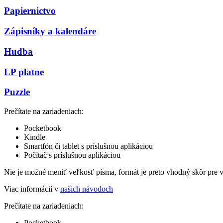
Papiernictvo
Zápisníky a kalendáre
Hudba
LP platne
Puzzle
Prečítate na zariadeniach:
Pocketbook
Kindle
Smartfón či tablet s príslušnou aplikáciou
Počítač s príslušnou aplikáciou
Nie je možné meniť veľkosť písma, formát je preto vhodný skôr pre 
Viac informácií v
našich návodoch
Prečítate na zariadeniach:
Pocketbook