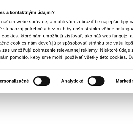
es a kontaktnými údajmi?
našom webe správate, a mohli vám zobraziť tie najlepšie tipy n
é sú naozaj potrebné a bez nich by naša stránka vôbec nefung
 cookies, ktoré nám umožňujú zisťovať, ako náš web funguje, a 
ačné cookies nám dovoľujú prispôsobovať stránku pre vašu lepši
zas umožňujú zobrazenie relevantnej reklamy. Niektoré údaje z
y nám pomohlo, keby sme mohli používať všetky tieto cookies. 
ersonalizačné
Analytické
Marketi