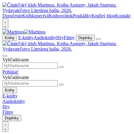
Doručenie
Kníhkupectvá
Knihovrátok
Poukážky
Knižný blog
Kontakt
E-knihy
Audioknihy
Hry
Filmy
Knihy
Doplnky
Vyhľadávanie
Prihlásiť
Vyhľadávanie
Knihy
E-knihy
Audioknihy
Hry
Filmy
Doplnky