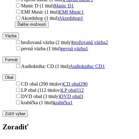
Manic D (1 titul)
Manic D
1
EMI Music (1 titul)
EMI Music
1
Akordshop (1 titul)
Akordshop
1
Ďalšie možnosti
Väzba
brožovaná väzba (2 tituly)
brožovaná väzba
2
pevná väzba (1 titul)
pevná väzba
1
Formát
Audiokniha: CD (1 titul)
Audiokniha: CD
1
Obal
CD obal (290 titulov)
CD obal
290
LP obal (112 titulov)
LP obal
112
DVD obal (3 tituly)
DVD obal
3
krabička (1 titul)
krabička
1
Zúžiť výber
Zoradiť