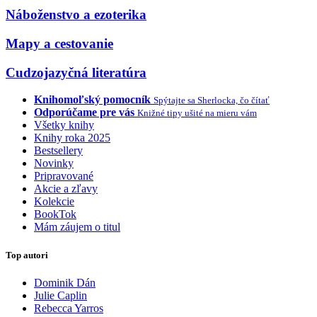
Náboženstvo a ezoterika
Mapy a cestovanie
Cudzojazyčná literatúra
Knihomoľský pomocník
Spýtajte sa Sherlocka, čo čítať
Odporúčame pre vás
Knižné tipy ušité na mieru vám
Všetky knihy
Knihy roka 2025
Bestsellery
Novinky
Pripravované
Akcie a zľavy
Kolekcie
BookTok
Mám záujem o titul
Top autori
Dominik Dán
Julie Caplin
Rebecca Yarros