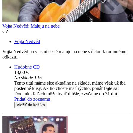
Vojta Nedvěd: Maluju na nebe
CZ
Vojta Nedvěd
Vojta Nedvěd na vlastní cestě maluje na nebe s úctou k rodinnému
odkazu...
Hudobné CD
13,60 €
Na sklade 1 ks
Tento titul máme síce aktuálne na sklade, máme však už iba
posledné kusy. Ak ho chcete mať rýchlo, ponáhľajte sa!
Dodanie ďalších môže trvať dlhšie, zvyčajne do 31 dní.
Pridať do zoznamu
Vložiť do košíka