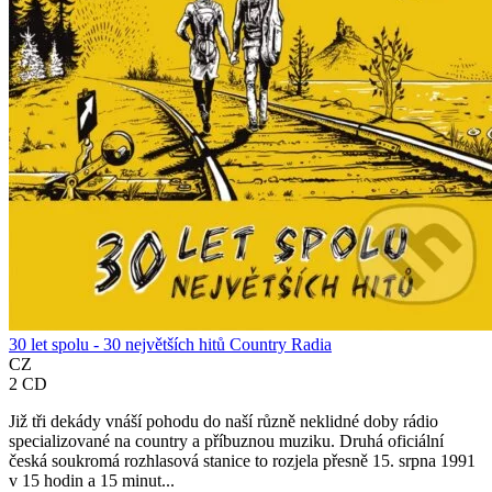
30 let spolu - 30 největších hitů Country Radia
CZ
2 CD
Již tři dekády vnáší pohodu do naší různě neklidné doby rádio
specializované na country a příbuznou muziku. Druhá oficiální
česká soukromá rozhlasová stanice to rozjela přesně 15. srpna 1991
v 15 hodin a 15 minut...