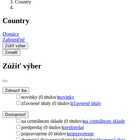
Country
Country
Domáce
Zahraničné
Zúžiť výber
Zoradiť
Zúžiť výber
Zobraziť iba
novinky (0 titulov)
novinky
zľavnené tituly (0 titulov)
zľavnené tituly
Dostupnosť
na centrálnom sklade (0 titulov)
na centrálnom sklade
predpredaj (0 titulov)
predpredaj
pripravujeme (0 titulov)
pripravujeme
dostupná (bez vypredaných) (0 titulov)
dostupná (bez