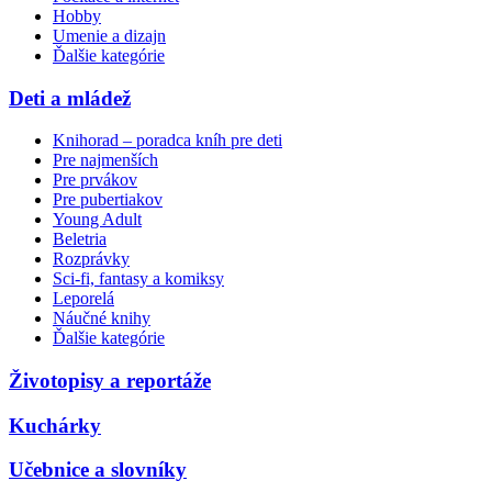
Hobby
Umenie a dizajn
Ďalšie kategórie
Deti a mládež
Knihorad – poradca kníh pre deti
Pre najmenších
Pre prvákov
Pre pubertiakov
Young Adult
Beletria
Rozprávky
Sci-fi, fantasy a komiksy
Leporelá
Náučné knihy
Ďalšie kategórie
Životopisy a reportáže
Kuchárky
Učebnice a slovníky