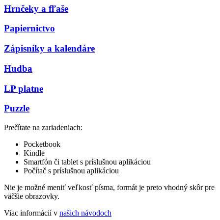
Hrnčeky a fľaše
Papiernictvo
Zápisníky a kalendáre
Hudba
LP platne
Puzzle
Prečítate na zariadeniach:
Pocketbook
Kindle
Smartfón či tablet s príslušnou aplikáciou
Počítač s príslušnou aplikáciou
Nie je možné meniť veľkosť písma, formát je preto vhodný skôr pre
väčšie obrazovky.
Viac informácií v
našich návodoch