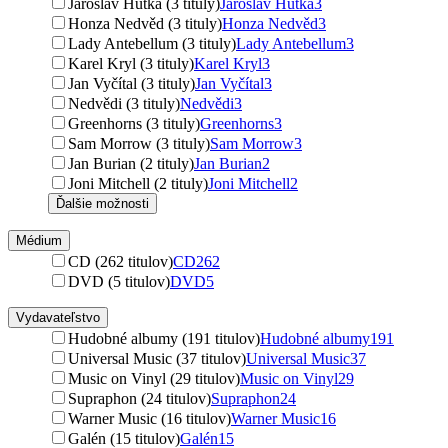
Jaroslav Hutka (3 tituly)
Jaroslav Hutka
3
Honza Nedvěd (3 tituly)
Honza Nedvěd
3
Lady Antebellum (3 tituly)
Lady Antebellum
3
Karel Kryl (3 tituly)
Karel Kryl
3
Jan Vyčítal (3 tituly)
Jan Vyčítal
3
Nedvědi (3 tituly)
Nedvědi
3
Greenhorns (3 tituly)
Greenhorns
3
Sam Morrow (3 tituly)
Sam Morrow
3
Jan Burian (2 tituly)
Jan Burian
2
Joni Mitchell (2 tituly)
Joni Mitchell
2
Ďalšie možnosti
Médium
CD (262 titulov)
CD
262
DVD (5 titulov)
DVD
5
Vydavateľstvo
Hudobné albumy (191 titulov)
Hudobné albumy
191
Universal Music (37 titulov)
Universal Music
37
Music on Vinyl (29 titulov)
Music on Vinyl
29
Supraphon (24 titulov)
Supraphon
24
Warner Music (16 titulov)
Warner Music
16
Galén (15 titulov)
Galén
15