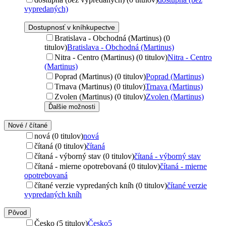
vypredaných)
Dostupnosť v kníhkupectve
Bratislava - Obchodná (Martinus) (0
titulov)
Bratislava - Obchodná (Martinus)
Nitra - Centro (Martinus) (0 titulov)
Nitra - Centro
(Martinus)
Poprad (Martinus) (0 titulov)
Poprad (Martinus)
Trnava (Martinus) (0 titulov)
Trnava (Martinus)
Zvolen (Martinus) (0 titulov)
Zvolen (Martinus)
Ďalšie možnosti
Nové / čítané
nová (0 titulov)
nová
čítaná (0 titulov)
čítaná
čítaná - výborný stav (0 titulov)
čítaná - výborný stav
čítaná - mierne opotrebovaná (0 titulov)
čítaná - mierne
opotrebovaná
čítané verzie vypredaných kníh (0 titulov)
čítané verzie
vypredaných kníh
Pôvod
Česko (5 titulov)
Česko
5