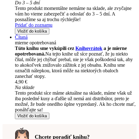
Do 3 – 5 dní
Tento produkt momentálne nemáme na sklade, ale zvyčajne
vám ho vieme zabezpečiť a odoslať do 3 – 5 dní. A
posnažíme sa aj trochu rýchlejšie!
Pridať do zoznamu
Vložiť do košíka
Čítaná
mierne opotrebovaná
Túto knihu sme vykúpili cez
Knihovrátok
a je mierne
opotrebovaná.
Na tejto knihe už síce poznať, že ju niekto
čítal, môže jej chýbať prebal, nie je však poškodená tak, aby
to akokoľvek znižovalo zážitok z jej obsahu. Knihu sme
označili nálepkou, ktorá môže na niektorých obaloch
zanechať stopy.
4,90 €
Na sklade
Tento produkt síce máme aktuálne na sklade, máme však už
iba posledné kusy a ďalšie už nemá ani distribútor, preto je
možné, že bude onedlho úplne vypredaný. Ak ho chcete mať,
ponáhľajte sa!
Vložiť do košíka
Chcete poradiť knihu?