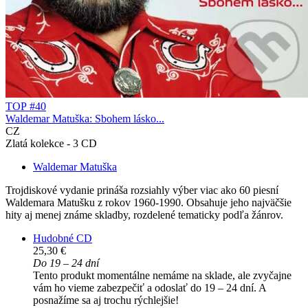
TOP #40
Waldemar Matuška: Sbohem lásko...
CZ
Zlatá kolekce - 3 CD
Waldemar Matuška
Trojdiskové vydanie prináša rozsiahly výber viac ako 60 piesní
Waldemara Matušku z rokov 1960-1990. Obsahuje jeho najväčšie
hity aj menej známe skladby, rozdelené tematicky podľa žánrov.
Hudobné CD
25,30 €
Do 19 – 24 dní
Tento produkt momentálne nemáme na sklade, ale zvyčajne
vám ho vieme zabezpečiť a odoslať do 19 – 24 dní. A
posnažíme sa aj trochu rýchlejšie!