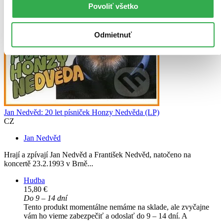
Povoliť všetko
Odmietnuť
Jan Nedvěd: 20 let písniček Honzy Nedvěda (LP)
CZ
Jan Nedvěd
Hrají a zpívají Jan Nedvěd a František Nedvěd, natočeno na
koncertě 23.2.1993 v Brně...
Hudba
15,80 €
Do 9 – 14 dní
Tento produkt momentálne nemáme na sklade, ale zvyčajne
vám ho vieme zabezpečiť a odoslať do 9 – 14 dní. A