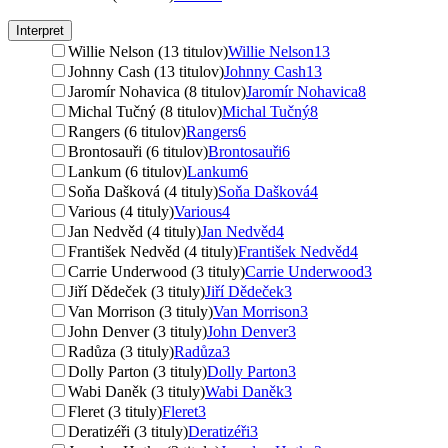
Interpret
Willie Nelson (13 titulov)
Willie Nelson
13
Johnny Cash (13 titulov)
Johnny Cash
13
Jaromír Nohavica (8 titulov)
Jaromír Nohavica
8
Michal Tučný (8 titulov)
Michal Tučný
8
Rangers (6 titulov)
Rangers
6
Brontosauři (6 titulov)
Brontosauři
6
Lankum (6 titulov)
Lankum
6
Soňa Dašková (4 tituly)
Soňa Dašková
4
Various (4 tituly)
Various
4
Jan Nedvěd (4 tituly)
Jan Nedvěd
4
František Nedvěd (4 tituly)
František Nedvěd
4
Carrie Underwood (3 tituly)
Carrie Underwood
3
Jiří Dědeček (3 tituly)
Jiří Dědeček
3
Van Morrison (3 tituly)
Van Morrison
3
John Denver (3 tituly)
John Denver
3
Radůza (3 tituly)
Radůza
3
Dolly Parton (3 tituly)
Dolly Parton
3
Wabi Daněk (3 tituly)
Wabi Daněk
3
Fleret (3 tituly)
Fleret
3
Deratizéři (3 tituly)
Deratizéři
3