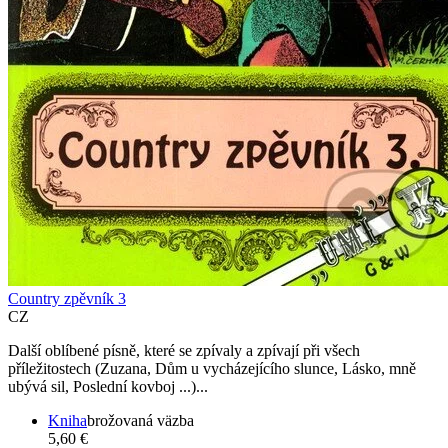
Country zpěvník 3
CZ
Další oblíbené písně, které se zpívaly a zpívají při všech
příležitostech (Zuzana, Dům u vycházejícího slunce, Lásko, mně
ubývá sil, Poslední kovboj ...)...
Kniha
brožovaná väzba
5,60 €