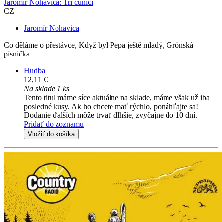
Jaromír Nohavica: Tri čuníci
CZ
Jaromír Nohavica
Co děláme o přestávce, Když byl Pepa ještě mladý, Grónská
písnička...
Hudba
12,11 €
Na sklade 1 ks
Tento titul máme síce aktuálne na sklade, máme však už iba
posledné kusy. Ak ho chcete mať rýchlo, ponáhľajte sa!
Dodanie ďalších môže trvať dlhšie, zvyčajne do 10 dní.
Pridať do zoznamu
Vložiť do košíka