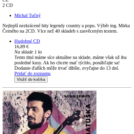
2 CD
Michal Tučný
Nejlepší nezkrácené hity legendy country a popu. Výběr ing. Mirka
Černého na 2CD. Více než 40 skladeb s zasvěceným textem.
Hudobné CD
16,89 €
Na sklade 1 ks
Tento titul máme síce aktuálne na sklade, máme však už iba
posledné kusy. Ak ho chcete mať rýchlo, ponáhľajte sa!
Dodanie ďalších môže trvať dlhšie, zvyčajne do 13 dní.
Pridať do zoznamu
Vložiť do košíka