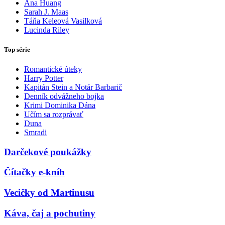
Ana Huang
Sarah J. Maas
Táňa Keleová Vasilková
Lucinda Riley
Top série
Romantické úteky
Harry Potter
Kapitán Stein a Notár Barbarič
Denník odvážneho bojka
Krimi Dominika Dána
Učím sa rozprávať
Duna
Smradi
Darčekové poukážky
Čítačky e-kníh
Vecičky od Martinusu
Káva, čaj a pochutiny