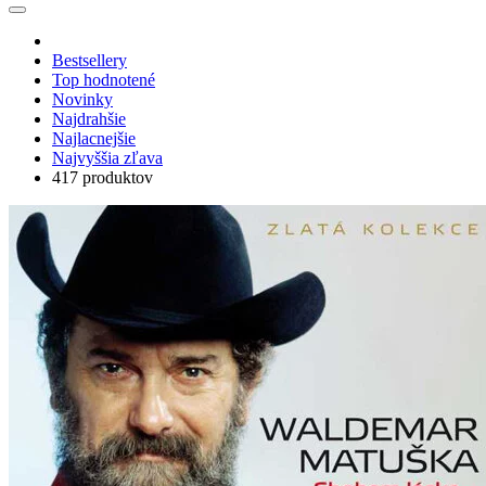
Bestsellery
Top hodnotené
Novinky
Najdrahšie
Najlacnejšie
Najvyššia zľava
417 produktov