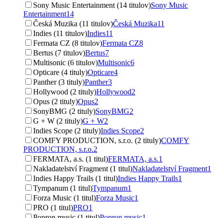
Sony Music Entertainment (14 titulov)
Sony Music
Entertainment
14
Česká Muzika (11 titulov)
Česká Muzika
11
Indies (11 titulov)
Indies
11
Fermata CZ (8 titulov)
Fermata CZ
8
Bertus (7 titulov)
Bertus
7
Multisonic (6 titulov)
Multisonic
6
Opticare (4 tituly)
Opticare
4
Panther (3 tituly)
Panther
3
Hollywood (2 tituly)
Hollywood
2
Opus (2 tituly)
Opus
2
SonyBMG (2 tituly)
SonyBMG
2
G + W (2 tituly)
G + W
2
Indies Scope (2 tituly)
Indies Scope
2
COMFY PRODUCTION, s.r.o. (2 tituly)
COMFY
PRODUCTION, s.r.o.
2
FERMATA, a.s. (1 titul)
FERMATA, a.s.
1
Nakladatelství Fragment (1 titul)
Nakladatelství Fragment
1
Indies Happy Trails (1 titul)
Indies Happy Trails
1
Tympanum (1 titul)
Tympanum
1
Forza Music (1 titul)
Forza Music
1
PRO (1 titul)
PRO
1
Popron music (1 titul)
Popron music
1