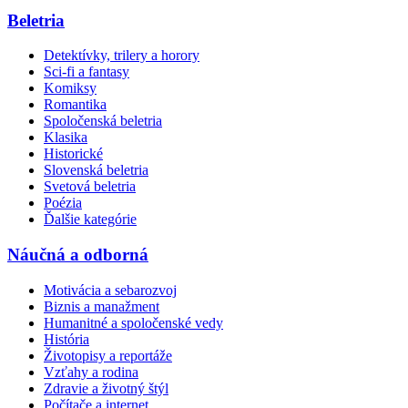
Beletria
Detektívky, trilery a horory
Sci-fi a fantasy
Komiksy
Romantika
Spoločenská beletria
Klasika
Historické
Slovenská beletria
Svetová beletria
Poézia
Ďalšie kategórie
Náučná a odborná
Motivácia a sebarozvoj
Biznis a manažment
Humanitné a spoločenské vedy
História
Životopisy a reportáže
Vzťahy a rodina
Zdravie a životný štýl
Počítače a internet