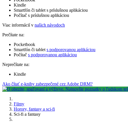
Kindle
Smartfón či tablet s príslušnou aplikáciou
Počítač s príslušnou aplikáciou
Viac informácií v
našich návodoch
Prečítate na:
Pocketbook
Smartfón či tablet
s podporovanou aplikáciou
Počítač
s podporovanou aplikáciou
Neprečítate na:
Kindle
Ako čítať e-knihy zabezpečené cez Adobe DRM?
Filmy
Horory, fantasy a sci-fi
Sci-fi a fantasy