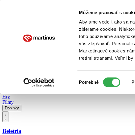
Doručenie
Kníhkupectvá
Knihovrátok
Poukážky
Knižný blog
Kontakt
Môžeme pracovať s cooki
Aby sme vedeli, ako sa na 
zbierame cookies. Niektor
E-knihy
Audioknihy
Hry
Filmy
Knihy
Doplnky
toho používame analytické
vás zlepšovať. Personaliz
Vyhľadávanie
Marketingové cookies nám 
tretími stranami. Veľmi b
Prihlásiť
Vyhľadávanie
Výber
Knihy
Potrebné
P
súhlasu
E-knihy
Audioknihy
Hry
Filmy
Doplnky
Beletria