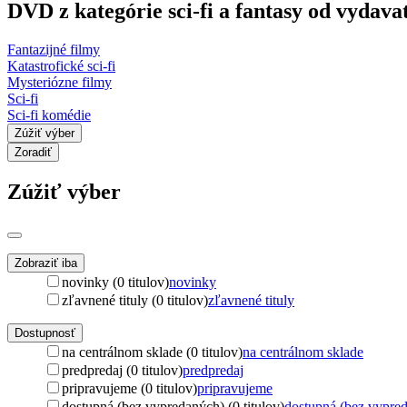
DVD z kategórie sci-fi a fantasy od vydav
Fantazijné filmy
Katastrofické sci-fi
Mysteriózne filmy
Sci-fi
Sci-fi komédie
Zúžiť výber
Zoradiť
Zúžiť výber
Zobraziť iba
novinky (0 titulov)
novinky
zľavnené tituly (0 titulov)
zľavnené tituly
Dostupnosť
na centrálnom sklade (0 titulov)
na centrálnom sklade
predpredaj (0 titulov)
predpredaj
pripravujeme (0 titulov)
pripravujeme
dostupná (bez vypredaných) (0 titulov)
dostupná (bez vypre