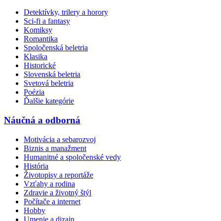
Detektívky, trilery a horory
Sci-fi a fantasy
Komiksy
Romantika
Spoločenská beletria
Klasika
Historické
Slovenská beletria
Svetová beletria
Poézia
Ďalšie kategórie
Náučná a odborná
Motivácia a sebarozvoj
Biznis a manažment
Humanitné a spoločenské vedy
História
Životopisy a reportáže
Vzťahy a rodina
Zdravie a životný štýl
Počítače a internet
Hobby
Umenie a dizajn