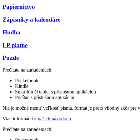
Papiernictvo
Zápisníky a kalendáre
Hudba
LP platne
Puzzle
Prečítate na zariadeniach:
Pocketbook
Kindle
Smartfón či tablet s príslušnou aplikáciou
Počítač s príslušnou aplikáciou
Nie je možné meniť veľkosť písma, formát je preto vhodný skôr pre 
Viac informácií v
našich návodoch
Prečítate na zariadeniach:
Pocketbook