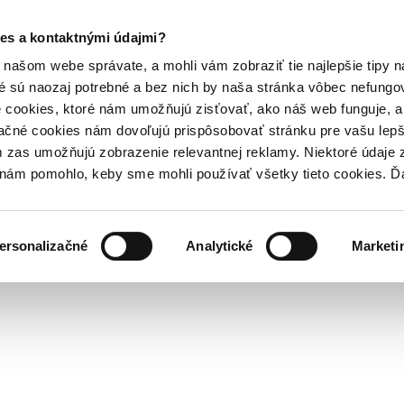
es a kontaktnými údajmi?
našom webe správate, a mohli vám zobraziť tie najlepšie tipy n
é sú naozaj potrebné a bez nich by naša stránka vôbec nefung
 cookies, ktoré nám umožňujú zisťovať, ako náš web funguje, a 
ačné cookies nám dovoľujú prispôsobovať stránku pre vašu lepši
zas umožňujú zobrazenie relevantnej reklamy. Niektoré údaje z
y nám pomohlo, keby sme mohli používať všetky tieto cookies. 
ersonalizačné
Analytické
Marketi