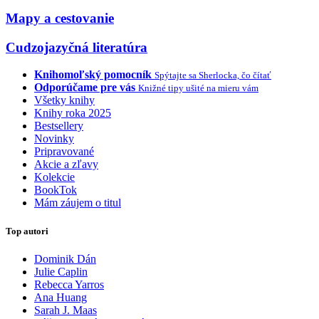
Mapy a cestovanie
Cudzojazyčná literatúra
Knihomoľský pomocník
Spýtajte sa Sherlocka, čo čítať
Odporúčame pre vás
Knižné tipy ušité na mieru vám
Všetky knihy
Knihy roka 2025
Bestsellery
Novinky
Pripravované
Akcie a zľavy
Kolekcie
BookTok
Mám záujem o titul
Top autori
Dominik Dán
Julie Caplin
Rebecca Yarros
Ana Huang
Sarah J. Maas