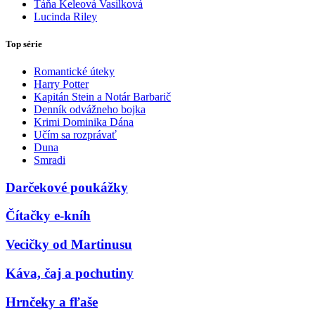
Táňa Keleová Vasilková
Lucinda Riley
Top série
Romantické úteky
Harry Potter
Kapitán Stein a Notár Barbarič
Denník odvážneho bojka
Krimi Dominika Dána
Učím sa rozprávať
Duna
Smradi
Darčekové poukážky
Čítačky e-kníh
Vecičky od Martinusu
Káva, čaj a pochutiny
Hrnčeky a fľaše