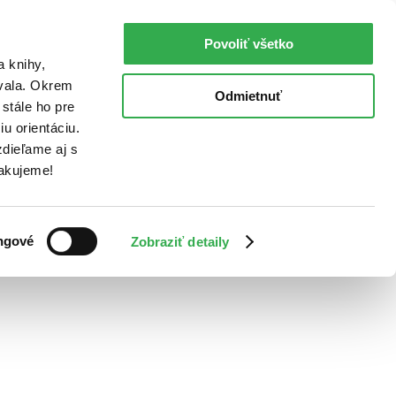
Povoliť všetko
a knihy,
ovala. Okrem
Odmietnuť
stále ho pre
u orientáciu.
dieľame aj s
Ďakujeme!
ngové
Zobraziť detaily