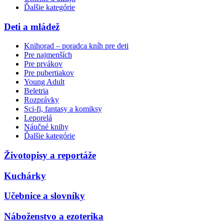
Ďalšie kategórie
Deti a mládež
Knihorad – poradca kníh pre deti
Pre najmenších
Pre prvákov
Pre pubertiakov
Young Adult
Beletria
Rozprávky
Sci-fi, fantasy a komiksy
Leporelá
Náučné knihy
Ďalšie kategórie
Životopisy a reportáže
Kuchárky
Učebnice a slovníky
Náboženstvo a ezoterika