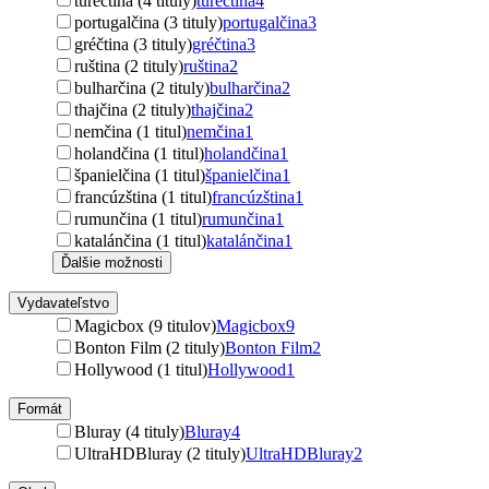
turečtina (4 tituly)
turečtina
4
portugalčina (3 tituly)
portugalčina
3
gréčtina (3 tituly)
gréčtina
3
ruština (2 tituly)
ruština
2
bulharčina (2 tituly)
bulharčina
2
thajčina (2 tituly)
thajčina
2
nemčina (1 titul)
nemčina
1
holandčina (1 titul)
holandčina
1
španielčina (1 titul)
španielčina
1
francúzština (1 titul)
francúzština
1
rumunčina (1 titul)
rumunčina
1
katalánčina (1 titul)
katalánčina
1
Ďalšie možnosti
Vydavateľstvo
Magicbox (9 titulov)
Magicbox
9
Bonton Film (2 tituly)
Bonton Film
2
Hollywood (1 titul)
Hollywood
1
Formát
Bluray (4 tituly)
Bluray
4
UltraHDBluray (2 tituly)
UltraHDBluray
2