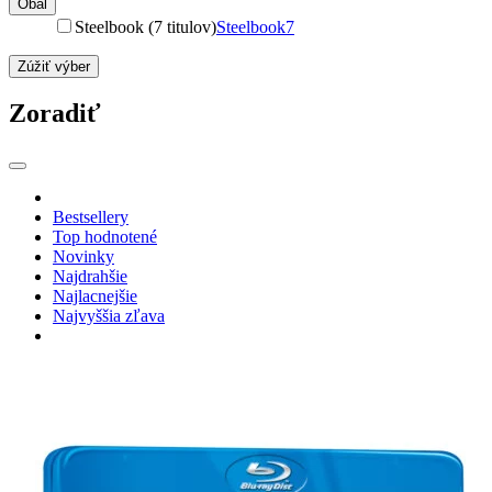
Obal
Steelbook (7 titulov)
Steelbook
7
Zúžiť výber
Zoradiť
Bestsellery
Top hodnotené
Novinky
Najdrahšie
Najlacnejšie
Najvyššia zľava