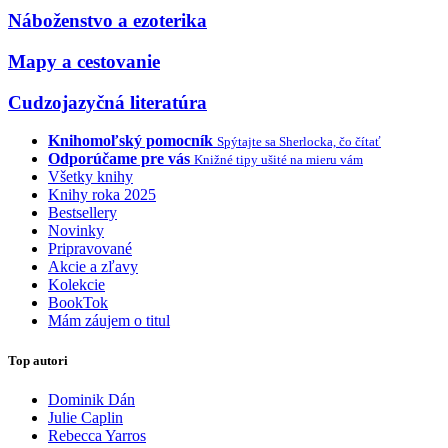
Náboženstvo a ezoterika
Mapy a cestovanie
Cudzojazyčná literatúra
Knihomoľský pomocník
Spýtajte sa Sherlocka, čo čítať
Odporúčame pre vás
Knižné tipy ušité na mieru vám
Všetky knihy
Knihy roka 2025
Bestsellery
Novinky
Pripravované
Akcie a zľavy
Kolekcie
BookTok
Mám záujem o titul
Top autori
Dominik Dán
Julie Caplin
Rebecca Yarros