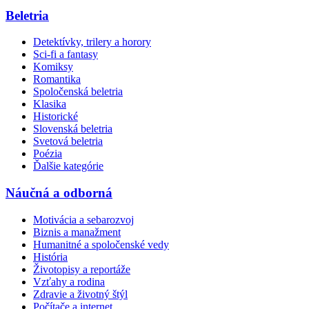
Beletria
Detektívky, trilery a horory
Sci-fi a fantasy
Komiksy
Romantika
Spoločenská beletria
Klasika
Historické
Slovenská beletria
Svetová beletria
Poézia
Ďalšie kategórie
Náučná a odborná
Motivácia a sebarozvoj
Biznis a manažment
Humanitné a spoločenské vedy
História
Životopisy a reportáže
Vzťahy a rodina
Zdravie a životný štýl
Počítače a internet