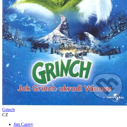
Grinch
CZ
Jim Carrey