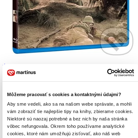
Údolí stínů
CZ
Mel Gibson
Madeleine Stowe
Greg Kinnear
Môžeme pracovať s cookies a kontaktnými údajmi?
Sam Elliott
Aby sme vedeli, ako sa na našom webe správate, a mohli
Chris Klein
ďalší
vám zobraziť tie najlepšie tipy na knihy, zbierame cookies.
Niektoré sú naozaj potrebné a bez nich by naša stránka
Natočeno podle skutečných událostí Mel Gibson a Randall Wallace,
vôbec nefungovala. Okrem toho používame analytické
hvězda a autor Statečného srdce, se znovu sešli, aby tentokrát
společně vytvořili akční válečný film...
cookies, ktoré nám umožňujú zisťovať, ako náš web