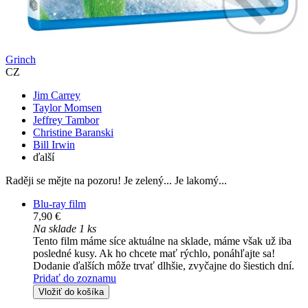
Grinch
CZ
Jim Carrey
Taylor Momsen
Jeffrey Tambor
Christine Baranski
Bill Irwin
ďalší
Raději se mějte na pozoru! Je zelený... Je lakomý...
Blu-ray film
7,90 €
Na sklade 1 ks
Tento film máme síce aktuálne na sklade, máme však už iba
posledné kusy. Ak ho chcete mať rýchlo, ponáhľajte sa!
Dodanie ďalších môže trvať dlhšie, zvyčajne do šiestich dní.
Pridať do zoznamu
Vložiť do košíka