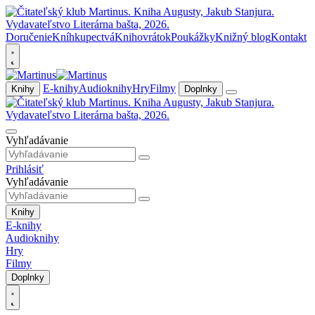
Doručenie
Kníhkupectvá
Knihovrátok
Poukážky
Knižný blog
Kontakt
E-knihy
Audioknihy
Hry
Filmy
Knihy
Doplnky
Vyhľadávanie
Prihlásiť
Vyhľadávanie
Knihy
E-knihy
Audioknihy
Hry
Filmy
Doplnky