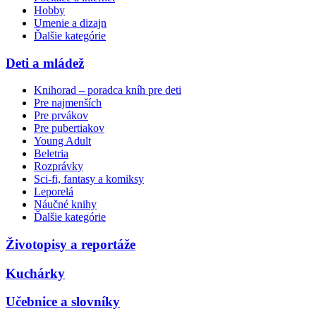
Hobby
Umenie a dizajn
Ďalšie kategórie
Deti a mládež
Knihorad – poradca kníh pre deti
Pre najmenších
Pre prvákov
Pre pubertiakov
Young Adult
Beletria
Rozprávky
Sci-fi, fantasy a komiksy
Leporelá
Náučné knihy
Ďalšie kategórie
Životopisy a reportáže
Kuchárky
Učebnice a slovníky