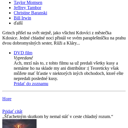
Taylor Momsen
Jeffrey Tambor
Christine Baranski
Bill Irwin
ďalší
Grinch přišel na svět stejně, jako všichni Kdovíci z městečka
Kdosice. Jedné chladné noci přistál ve svém parapleštníčku na prahu
dvou dobromyslných sester, Růži a Kláry...
DVD film
Vypredané
Ach, mrzí nás to, z tohto filmu sa už predali všetky kusy a
nemáme ho na sklade my ani distribútor :( Teoreticky však
môžete mať šťastie v niektorých iných obchodoch, ktoré ešte
nepredali posledné kusy.
Pridať do zoznamu
Hore
Pridať citát
Šľachetným skutkom by nemal stáť v ceste chladný rozum.