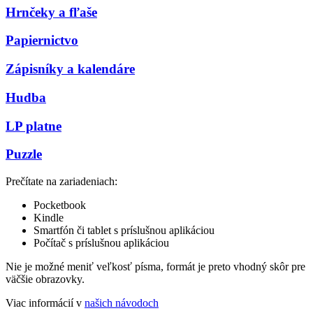
Hrnčeky a fľaše
Papiernictvo
Zápisníky a kalendáre
Hudba
LP platne
Puzzle
Prečítate na zariadeniach:
Pocketbook
Kindle
Smartfón či tablet s príslušnou aplikáciou
Počítač s príslušnou aplikáciou
Nie je možné meniť veľkosť písma, formát je preto vhodný skôr pre
väčšie obrazovky.
Viac informácií v
našich návodoch