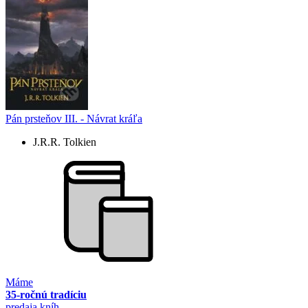
Pán prsteňov III. - Návrat kráľa
J.R.R. Tolkien
Máme
35-ročnú tradíciu
predaja kníh