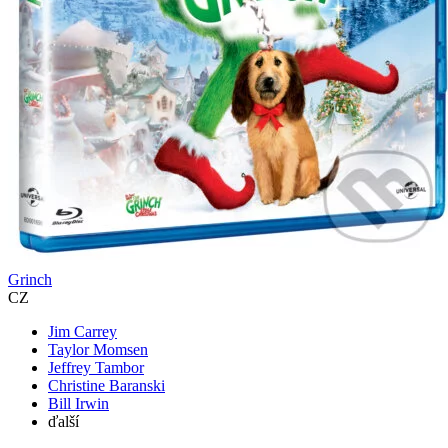
Grinch
CZ
Jim Carrey
Taylor Momsen
Jeffrey Tambor
Christine Baranski
Bill Irwin
ďalší