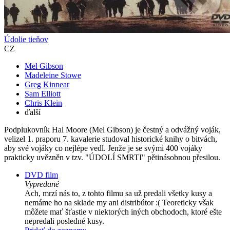
Údolie tieňov
CZ
Mel Gibson
Madeleine Stowe
Greg Kinnear
Sam Elliott
Chris Klein
ďalší
Podplukovník Hal Moore (Mel Gibson) je čestný a odvážný voják,
velizel 1. praporu 7. kavalerie studoval historické knihy o bitvách,
aby své vojáky co nejlépe vedl. Jenže je se svými 400 vojáky
prakticky uvězněn v tzv. "ÚDOLÍ SMRTI" pětinásobnou přesilou.
DVD film
Vypredané
Ach, mrzí nás to, z tohto filmu sa už predali všetky kusy a
nemáme ho na sklade my ani distribútor :( Teoreticky však
môžete mať šťastie v niektorých iných obchodoch, ktoré ešte
nepredali posledné kusy.