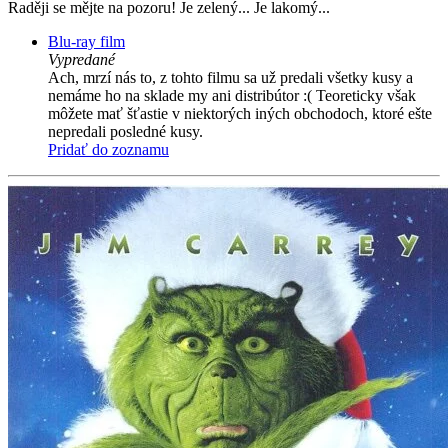
Raději se mějte na pozoru! Je zelený... Je lakomý...
Blu-ray film
Vypredané
Ach, mrzí nás to, z tohto filmu sa už predali všetky kusy a
nemáme ho na sklade my ani distribútor :( Teoreticky však
môžete mať šťastie v niektorých iných obchodoch, ktoré ešte
nepredali posledné kusy.
Pridať do zoznamu