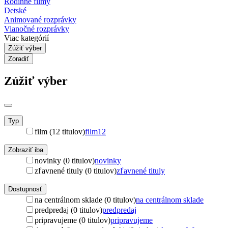
Rodinné filmy
Detské
Animované rozprávky
Vianočné rozprávky
Viac kategórií
Zúžiť výber
Zoradiť
Zúžiť výber
Typ
film (12 titulov)
film
12
Zobraziť iba
novinky (0 titulov)
novinky
zľavnené tituly (0 titulov)
zľavnené tituly
Dostupnosť
na centrálnom sklade (0 titulov)
na centrálnom sklade
predpredaj (0 titulov)
predpredaj
pripravujeme (0 titulov)
pripravujeme