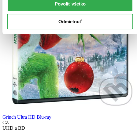
Povoliť všetko
Odmietnuť
Grinch Ultra HD Blu-ray
CZ
UHD a BD