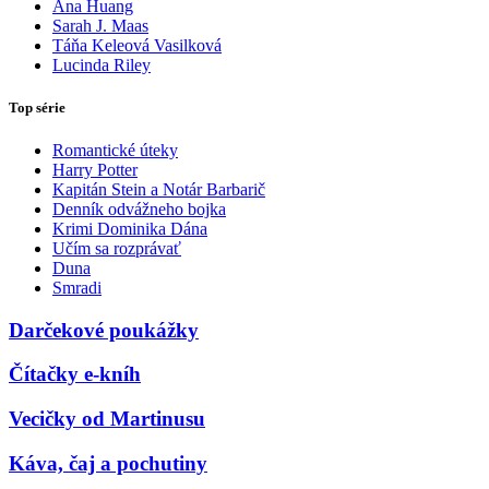
Ana Huang
Sarah J. Maas
Táňa Keleová Vasilková
Lucinda Riley
Top série
Romantické úteky
Harry Potter
Kapitán Stein a Notár Barbarič
Denník odvážneho bojka
Krimi Dominika Dána
Učím sa rozprávať
Duna
Smradi
Darčekové poukážky
Čítačky e-kníh
Vecičky od Martinusu
Káva, čaj a pochutiny