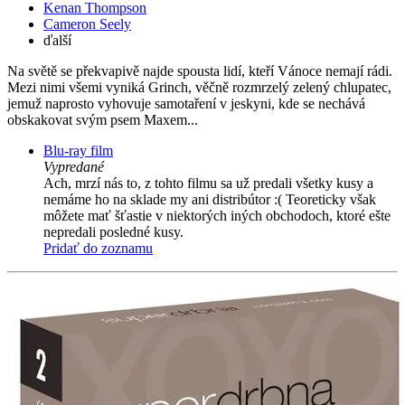
Kenan Thompson
Cameron Seely
ďalší
Na světě se překvapivě najde spousta lidí, kteří Vánoce nemají rádi.
Mezi nimi všemi vyniká Grinch, věčně rozmrzelý zelený chlupatec,
jemuž naprosto vyhovuje samotaření v jeskyni, kde se nechává
obskakovat svým psem Maxem...
Blu-ray film
Vypredané
Ach, mrzí nás to, z tohto filmu sa už predali všetky kusy a
nemáme ho na sklade my ani distribútor :( Teoreticky však
môžete mať šťastie v niektorých iných obchodoch, ktoré ešte
nepredali posledné kusy.
Pridať do zoznamu