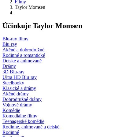
Filmy
Taylor Momsen
Účinkuje Taylor Momsen
Blu-ray filmy
Blu-ray
Akčné a dobrodružné
Rodinné a romantické
Detské a animované
Drámy
3D Blu-ray
Ultra HD Blu-ray
Steelbooky
Klasické a drámy
Akčné drámy
Dobrodružné drámy
Vojnové drámy
Komédie
Komediálne filmy
Teenagerské komédie
Rodinné, animované a detské
Rodinné