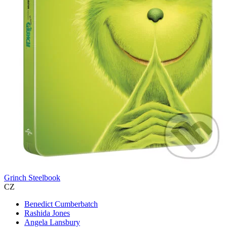
Grinch Steelbook
CZ
Benedict Cumberbatch
Rashida Jones
Angela Lansbury