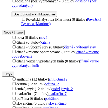
dostupná (bez vypredaných) (0 titulov)
dostupná (bez
vypredaných)
Dostupnosť v kníhkupectve
Považská Bystrica (Martinus) (0 titulov)
Považská
Bystrica (Martinus)
Nové / čítané
nová (0 titulov)
nová
čítaná (0 titulov)
čítaná
čítaná - výborný stav (0 titulov)
čítaná - výborný stav
čítaná - mierne opotrebovaná (0 titulov)
čítaná - mierne
opotrebovaná
čítané verzie vypredaných kníh (0 titulov)
čítané verzie
vypredaných kníh
Jazyk
angličtina (12 titulov)
angličtina
12
čeština (12 titulov)
čeština
12
cudzí jazyk (12 titulov)
cudzí jazyk
12
maďarčina (7 titulov)
maďarčina
7
poľština (6 titulov)
poľština
6
slovenčina (5 titulov)
slovenčina
5