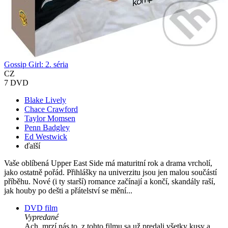
Gossip Girl: 2. séria
CZ
7 DVD
Blake Lively
Chace Crawford
Taylor Momsen
Penn Badgley
Ed Westwick
ďalší
Vaše oblíbená Upper East Side má maturitní rok a drama vrcholí,
jako ostatně pořád. Přihlášky na univerzitu jsou jen malou součástí
příběhu. Nové (i ty starší) romance začínají a končí, skandály raší,
jak houby po dešti a přátelství se mění...
DVD film
Vypredané
Ach, mrzí nás to, z tohto filmu sa už predali všetky kusy a