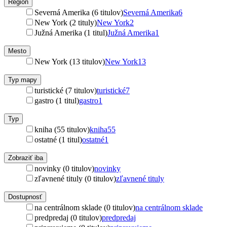
Región
Severná Amerika (6 titulov)
Severná Amerika
6
New York (2 tituly)
New York
2
Južná Amerika (1 titul)
Južná Amerika
1
Mesto
New York (13 titulov)
New York
13
Typ mapy
turistické (7 titulov)
turistické
7
gastro (1 titul)
gastro
1
Typ
kniha (55 titulov)
kniha
55
ostatné (1 titul)
ostatné
1
Zobraziť iba
novinky (0 titulov)
novinky
zľavnené tituly (0 titulov)
zľavnené tituly
Dostupnosť
na centrálnom sklade (0 titulov)
na centrálnom sklade
predpredaj (0 titulov)
predpredaj