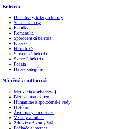
Beletria
Detektívky, trilery a horory
Sci-fi a fantasy
Komiksy
Romantika
Spoločenská beletria
Klasika
Historické
Slovenská beletria
Svetová beletria
Poézia
Ďalšie kategórie
Náučná a odborná
Motivácia a sebarozvoj
Biznis a manažment
Humanitné a spoločenské vedy
História
Životopisy a reportáže
Vzťahy a rodina
Zdravie a životný štýl
Počítače a internet