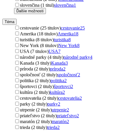
slovenčina (1 titul)
slovenčina
1
Ďalšie možnosti
Téma
cestovanie (25 titulov)
cestovanie
25
Amerika (18 titulov)
Amerika
18
turistika (8 titulov)
turistika
8
New York (8 titulov)
New York
8
USA (7 titulov)
USA
7
národné parky (4 tituly)
národné parky
4
Kanada (3 tituly)
Kanada
3
príroda (2 tituly)
príroda
2
spoločnosť (2 tituly)
spoločnosť
2
politika (2 tituly)
politika
2
športovci (2 tituly)
športovci
2
kultúra (2 tituly)
kultúra
2
cestovatelia (2 tituly)
cestovatelia
2
parky (2 tituly)
parky
2
utrpenie (2 tituly)
utrpenie
2
priateľstvo (2 tituly)
priateľstvo
2
maratón (2 tituly)
maratón
2
trieda (2 tituly)
trieda
2