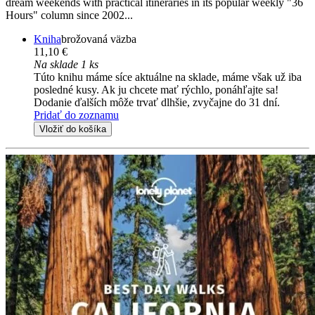
dream weekends with practical itineraries in its popular weekly "36
Hours" column since 2002...
Kniha
brožovaná väzba
11,10 €
Na sklade 1 ks
Túto knihu máme síce aktuálne na sklade, máme však už iba
posledné kusy. Ak ju chcete mať rýchlo, ponáhľajte sa!
Dodanie ďalších môže trvať dlhšie, zvyčajne do 31 dní.
Pridať do zoznamu
Vložiť do košíka