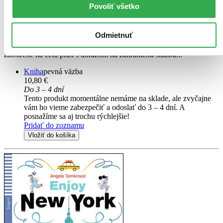
Okolo sveta za 80 rokov
Povoliť všetko
Rudolf Zelenay
Odmietnuť
TOP 10 najintímnejších destinácii, s ktorými autora spútali nevšedné
dojmy a kde kladie dôraz na originálne informácie a pútavosť
zaostrené na celú prax s dôrazom na zahraničnú službu...
Kniha
pevná väzba
10,80 €
Do 3 – 4 dní
Tento produkt momentálne nemáme na sklade, ale zvyčajne
vám ho vieme zabezpečiť a odoslať do 3 – 4 dní. A
posnažíme sa aj trochu rýchlejšie!
Pridať do zoznamu
Vložiť do košíka