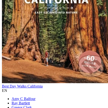
Best Day Walks California
EN
Amy C Balfour
Ray Bartlett
Gregor Clark