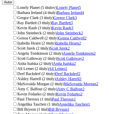
Autor
Lonely Planet (5 titulov)
Lonely Planet
5
Barbara Ireland (4 tituly)
Barbara Ireland
4
Gregor Clark (3 tituly)
Gregor Clark
3
Ray Bartlett (3 tituly)
Ray Bartlett
3
Kevin Raub (3 tituly)
Kevin Raub
3
John Steinbeck (2 tituly)
John Steinbeck
2
Genoa Caldwell (2 tituly)
Genoa Caldwell
2
Izabella Hearn (2 tituly)
Izabella Hearn
2
Scott Jurek (2 tituly)
Scott Jurek
2
Angela Tomkinson (2 tituly)
Angela Tomkinson
2
Scott Galloway (2 tituly)
Scott Galloway
2
Anita Isalska (2 tituly)
Anita Isalska
2
Ali Lemer (2 tituly)
Ali Lemer
2
Derf Backderf (2 tituly)
Derf Backderf
2
Ashley Harrell (2 tituly)
Ashley Harrell
2
MaSovaida Morgan (2 tituly)
MaSovaida Morgan
2
Amy C Balfour (2 tituly)
Amy C Balfour
2
Kevin Fedarko (2 tituly)
Kevin Fedarko
2
Paul Theroux (1 titul)
Paul Theroux
1
Angelika Taschen (1 titul)
Angelika Taschen
1
Bill Bryson (1 titul)
Bill Bryson
1