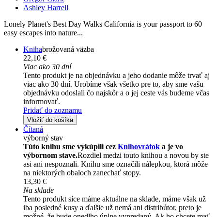
Ashley Harrell
Lonely Planet's Best Day Walks California is your passport to 60
easy escapes into nature...
Kniha
brožovaná väzba
22,10 €
Viac ako 30 dní
Tento produkt je na objednávku a jeho dodanie môže trvať aj
viac ako 30 dní. Urobíme však všetko pre to, aby sme vašu
objednávku odoslali čo najskôr a o jej ceste vás budeme včas
informovať.
Pridať do zoznamu
Vložiť do košíka
Čítaná
výborný stav
Túto knihu sme vykúpili cez
Knihovrátok
a je vo
výbornom stave.
Rozdiel medzi touto knihou a novou by ste
asi ani nespoznali. Knihu sme označili nálepkou, ktorá môže
na niektorých obaloch zanechať stopy.
13,30 €
Na sklade
Tento produkt síce máme aktuálne na sklade, máme však už
iba posledné kusy a ďalšie už nemá ani distribútor, preto je
možné, že bude onedlho úplne vypredaný. Ak ho chcete mať,