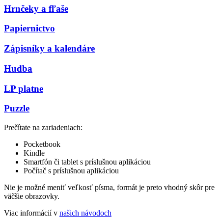
Hrnčeky a fľaše
Papiernictvo
Zápisníky a kalendáre
Hudba
LP platne
Puzzle
Prečítate na zariadeniach:
Pocketbook
Kindle
Smartfón či tablet s príslušnou aplikáciou
Počítač s príslušnou aplikáciou
Nie je možné meniť veľkosť písma, formát je preto vhodný skôr pre
väčšie obrazovky.
Viac informácií v
našich návodoch