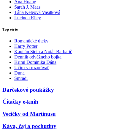
Ana Huang
Sarah J. Maas
Táňa Keleová Vasilková
Lucinda Riley
Top série
Romantické úteky
Harry Potter
Kapitán Stein a Notár Barbarič
Denník odvážneho bojka
Krimi Dominika Dána
Učím sa rozprávať
Duna
Smradi
Darčekové poukážky
Čítačky e-kníh
Vecičky od Martinusu
Káva, čaj a pochutiny