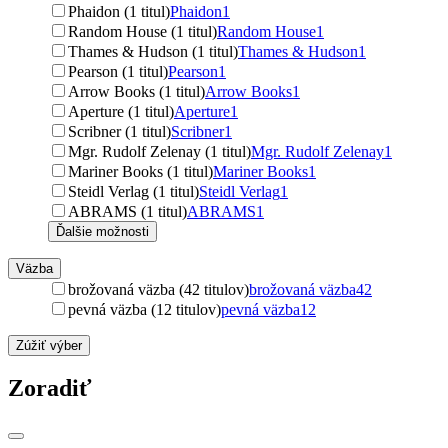
Phaidon (1 titul)
Phaidon
1
Random House (1 titul)
Random House
1
Thames & Hudson (1 titul)
Thames & Hudson
1
Pearson (1 titul)
Pearson
1
Arrow Books (1 titul)
Arrow Books
1
Aperture (1 titul)
Aperture
1
Scribner (1 titul)
Scribner
1
Mgr. Rudolf Zelenay (1 titul)
Mgr. Rudolf Zelenay
1
Mariner Books (1 titul)
Mariner Books
1
Steidl Verlag (1 titul)
Steidl Verlag
1
ABRAMS (1 titul)
ABRAMS
1
Ďalšie možnosti
Väzba
brožovaná väzba (42 titulov)
brožovaná väzba
42
pevná väzba (12 titulov)
pevná väzba
12
Zúžiť výber
Zoradiť