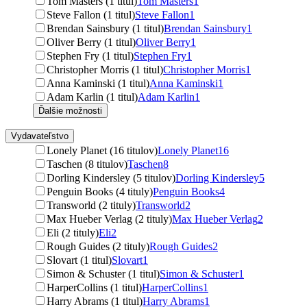
Tom Masters (1 titul)
Tom Masters
1
Steve Fallon (1 titul)
Steve Fallon
1
Brendan Sainsbury (1 titul)
Brendan Sainsbury
1
Oliver Berry (1 titul)
Oliver Berry
1
Stephen Fry (1 titul)
Stephen Fry
1
Christopher Morris (1 titul)
Christopher Morris
1
Anna Kaminski (1 titul)
Anna Kaminski
1
Adam Karlin (1 titul)
Adam Karlin
1
Ďalšie možnosti
Vydavateľstvo
Lonely Planet (16 titulov)
Lonely Planet
16
Taschen (8 titulov)
Taschen
8
Dorling Kindersley (5 titulov)
Dorling Kindersley
5
Penguin Books (4 tituly)
Penguin Books
4
Transworld (2 tituly)
Transworld
2
Max Hueber Verlag (2 tituly)
Max Hueber Verlag
2
Eli (2 tituly)
Eli
2
Rough Guides (2 tituly)
Rough Guides
2
Slovart (1 titul)
Slovart
1
Simon & Schuster (1 titul)
Simon & Schuster
1
HarperCollins (1 titul)
HarperCollins
1
Harry Abrams (1 titul)
Harry Abrams
1