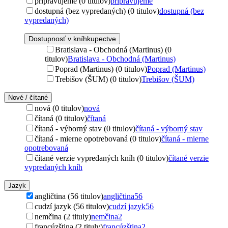
pripravujeme (0 titulov)
pripravujeme
dostupná (bez vypredaných) (0 titulov)
dostupná (bez
vypredaných)
Dostupnosť v kníhkupectve
Bratislava - Obchodná (Martinus) (0
titulov)
Bratislava - Obchodná (Martinus)
Poprad (Martinus) (0 titulov)
Poprad (Martinus)
Trebišov (ŠUM) (0 titulov)
Trebišov (ŠUM)
Nové / čítané
nová (0 titulov)
nová
čítaná (0 titulov)
čítaná
čítaná - výborný stav (0 titulov)
čítaná - výborný stav
čítaná - mierne opotrebovaná (0 titulov)
čítaná - mierne
opotrebovaná
čítané verzie vypredaných kníh (0 titulov)
čítané verzie
vypredaných kníh
Jazyk
angličtina (56 titulov)
angličtina
56
cudzí jazyk (56 titulov)
cudzí jazyk
56
nemčina (2 tituly)
nemčina
2
francúzština (2 tituly)
francúzština
2