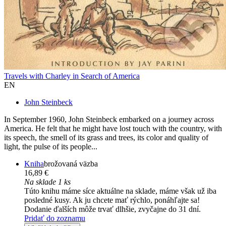
Travels with Charley in Search of America
EN
John Steinbeck
In September 1960, John Steinbeck embarked on a journey across
America. He felt that he might have lost touch with the country, with
its speech, the smell of its grass and trees, its color and quality of
light, the pulse of its people...
Kniha
brožovaná väzba
16,89 €
Na sklade 1 ks
Túto knihu máme síce aktuálne na sklade, máme však už iba
posledné kusy. Ak ju chcete mať rýchlo, ponáhľajte sa!
Dodanie ďalších môže trvať dlhšie, zvyčajne do 31 dní.
Pridať do zoznamu