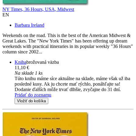
NY Times, 36 Hours, USA, Midwest
EN
Barbara Ireland
Weekends on the road. This is the best of the American Midwest &
Great Lakes. The "New York Times" has been offering up dream
weekends with practical itineraries in its popular weekly "36 Hours"
column since 2002...
Kniha
brožovaná väzba
11,10 €
Na sklade 1 ks
Túto knihu máme síce aktuálne na sklade, máme však už iba
posledné kusy. Ak ju chcete mať rýchlo, ponáhľajte sa!
Dodanie ďalších môže trvať dlhšie, zvyčajne do 31 dní.
Pridať do zoznamu
Vložiť do košíka