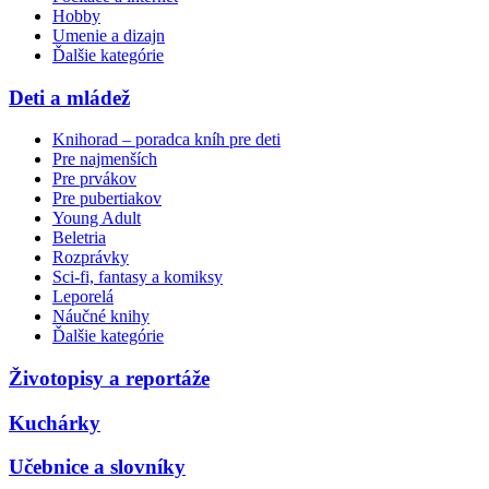
Hobby
Umenie a dizajn
Ďalšie kategórie
Deti a mládež
Knihorad – poradca kníh pre deti
Pre najmenších
Pre prvákov
Pre pubertiakov
Young Adult
Beletria
Rozprávky
Sci-fi, fantasy a komiksy
Leporelá
Náučné knihy
Ďalšie kategórie
Životopisy a reportáže
Kuchárky
Učebnice a slovníky