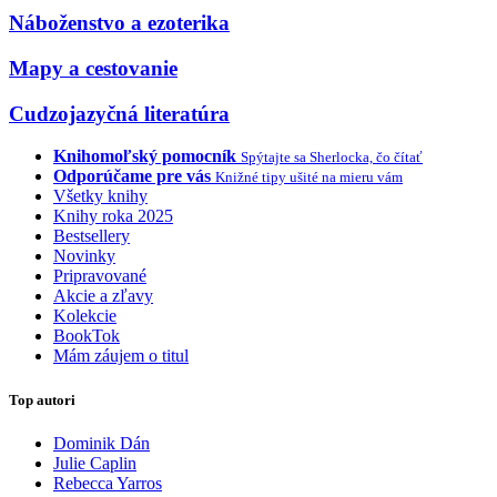
Náboženstvo a ezoterika
Mapy a cestovanie
Cudzojazyčná literatúra
Knihomoľský pomocník
Spýtajte sa Sherlocka, čo čítať
Odporúčame pre vás
Knižné tipy ušité na mieru vám
Všetky knihy
Knihy roka 2025
Bestsellery
Novinky
Pripravované
Akcie a zľavy
Kolekcie
BookTok
Mám záujem o titul
Top autori
Dominik Dán
Julie Caplin
Rebecca Yarros