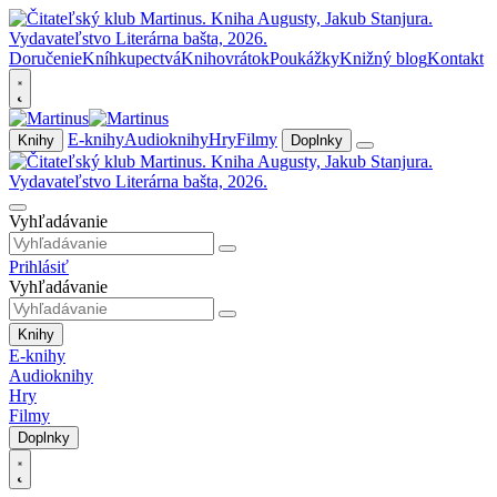
Doručenie
Kníhkupectvá
Knihovrátok
Poukážky
Knižný blog
Kontakt
E-knihy
Audioknihy
Hry
Filmy
Knihy
Doplnky
Vyhľadávanie
Prihlásiť
Vyhľadávanie
Knihy
E-knihy
Audioknihy
Hry
Filmy
Doplnky