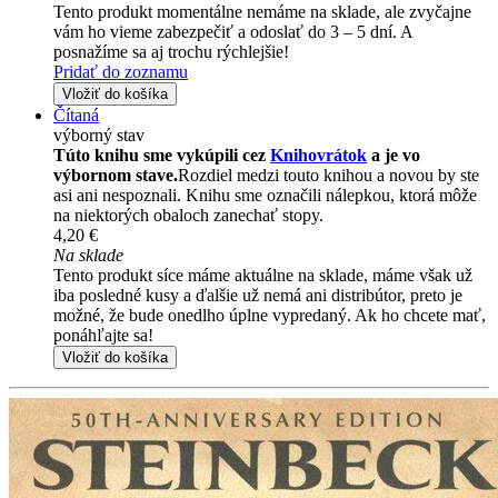
Tento produkt momentálne nemáme na sklade, ale zvyčajne
vám ho vieme zabezpečiť a odoslať do 3 – 5 dní. A
posnažíme sa aj trochu rýchlejšie!
Pridať do zoznamu
Vložiť do košíka
Čítaná
výborný stav
Túto knihu sme vykúpili cez
Knihovrátok
a je vo
výbornom stave.
Rozdiel medzi touto knihou a novou by ste
asi ani nespoznali. Knihu sme označili nálepkou, ktorá môže
na niektorých obaloch zanechať stopy.
4,20 €
Na sklade
Tento produkt síce máme aktuálne na sklade, máme však už
iba posledné kusy a ďalšie už nemá ani distribútor, preto je
možné, že bude onedlho úplne vypredaný. Ak ho chcete mať,
ponáhľajte sa!
Vložiť do košíka