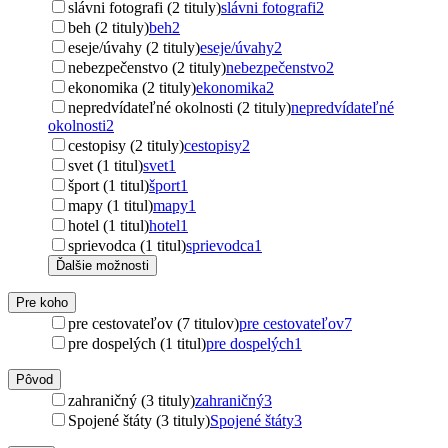
slávni fotografi (2 tituly)
slávni fotografi
2
beh (2 tituly)
beh
2
eseje/úvahy (2 tituly)
eseje/úvahy
2
nebezpečenstvo (2 tituly)
nebezpečenstvo
2
ekonomika (2 tituly)
ekonomika
2
nepredvídateľné okolnosti (2 tituly)
nepredvídateľné
okolnosti
2
cestopisy (2 tituly)
cestopisy
2
svet (1 titul)
svet
1
šport (1 titul)
šport
1
mapy (1 titul)
mapy
1
hotel (1 titul)
hotel
1
sprievodca (1 titul)
sprievodca
1
Ďalšie možnosti
Pre koho
pre cestovateľov (7 titulov)
pre cestovateľov
7
pre dospelých (1 titul)
pre dospelých
1
Pôvod
zahraničný (3 tituly)
zahraničný
3
Spojené štáty (3 tituly)
Spojené štáty
3