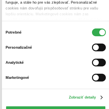
funguje, a stále ho pre vás zlepšovať. Personalizačné
cookies nám dovoľujú prispôsobovať stránku pre vašu
lepšiu orientáciu. Marketingové cookies nám zas
umožňujú zobrazenie relevantnej reklamy. Niektoré údaje
zdieľame aj s tretími stranami. Veľmi by nám pomohlo,
Výber
keby sme mohli používať všetky tieto cookies. Ďakujeme!
Potrebné
súhlasu
Personalizačné
Analytické
Marketingové
Zobraziť detaily