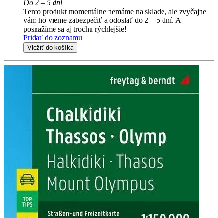
Do 2 – 5 dní
Tento produkt momentálne nemáme na sklade, ale zvyčajne
vám ho vieme zabezpečiť a odoslať do 2 – 5 dní. A
posnažíme sa aj trochu rýchlejšie!
Pridať do zoznamu
Vložiť do košíka