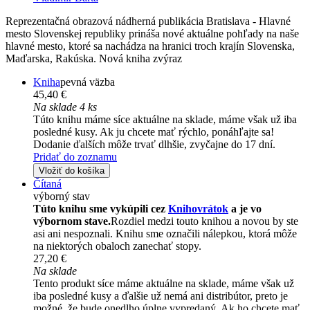
Reprezentačná obrazová nádherná publikácia Bratislava - Hlavné
mesto Slovenskej republiky prináša nové aktuálne pohľady na naše
hlavné mesto, ktoré sa nachádza na hranici troch krajín Slovenska,
Maďarska, Rakúska. Nová kniha zvýraz
Kniha
pevná väzba
45,40 €
Na sklade 4 ks
Túto knihu máme síce aktuálne na sklade, máme však už iba
posledné kusy. Ak ju chcete mať rýchlo, ponáhľajte sa!
Dodanie ďalších môže trvať dlhšie, zvyčajne do 17 dní.
Pridať do zoznamu
Vložiť do košíka
Čítaná
výborný stav
Túto knihu sme vykúpili cez
Knihovrátok
a je vo
výbornom stave.
Rozdiel medzi touto knihou a novou by ste
asi ani nespoznali. Knihu sme označili nálepkou, ktorá môže
na niektorých obaloch zanechať stopy.
27,20 €
Na sklade
Tento produkt síce máme aktuálne na sklade, máme však už
iba posledné kusy a ďalšie už nemá ani distribútor, preto je
možné, že bude onedlho úplne vypredaný. Ak ho chcete mať,