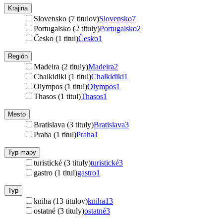
Krajina
Slovensko (7 titulov)
Slovensko
7
Portugalsko (2 tituly)
Portugalsko
2
Česko (1 titul)
Česko
1
Región
Madeira (2 tituly)
Madeira
2
Chalkidiki (1 titul)
Chalkidiki
1
Olympos (1 titul)
Olympos
1
Thasos (1 titul)
Thasos
1
Mesto
Bratislava (3 tituly)
Bratislava
3
Praha (1 titul)
Praha
1
Typ mapy
turistické (3 tituly)
turistické
3
gastro (1 titul)
gastro
1
Typ
kniha (13 titulov)
kniha
13
ostatné (3 tituly)
ostatné
3