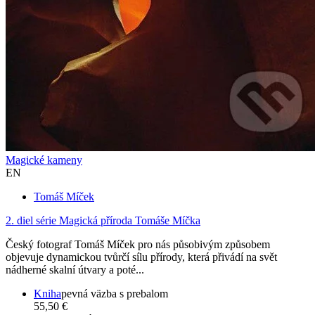
Magické kameny
EN
Tomáš Míček
2. diel série
Magická příroda Tomáše Míčka
Český fotograf Tomáš Míček pro nás působivým způsobem
objevuje dynamickou tvůrčí sílu přírody, která přivádí na svět
nádherné skalní útvary a poté...
Kniha
pevná väzba s prebalom
55,50 €