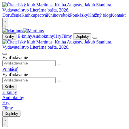
Doručenie
Kníhkupectvá
Knihovrátok
Poukážky
Knižný blog
Kontakt
E-knihy
Audioknihy
Hry
Filmy
Knihy
Doplnky
Vyhľadávanie
Prihlásiť
Vyhľadávanie
Knihy
E-knihy
Audioknihy
Hry
Filmy
Doplnky