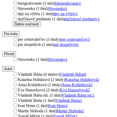
fotografovanie (1 titul)
fotografovanie
1
Slovensko (1 titul)
Slovensko
1
tipy na výlety (1 titul)
tipy na výlety
1
darčekové predmety (1 titul)
darčekové predmety
1
Ďalšie možnosti
Pre koho
pre cestovateľov (3 tituly)
pre cestovateľov
3
pre dospelých (1 titul)
pre dospelých
1
Pôvod
Slovensko (1 titul)
Slovensko
1
Autor
Vladimír Bárta (6 titulov)
Vladimír Bárta
6
Katarína Habánová (2 tituly)
Katarína Habánová
2
Anna Koláriková (2 tituly)
Anna Koláriková
2
Eva Hanzelyová (2 tituly)
Eva Hanzelyová
2
Vladimír Bárta ml. (1 titul)
Vladimír Bárta ml.
1
Vladimír Barta (1 titul)
Vladimír Barta
1
Ivan Henn (1 titul)
Ivan Henn
1
Martin Sloboda (1 titul)
Martin Sloboda
1
Tomáš Míček (1 titul)
Tomáš Míček
1