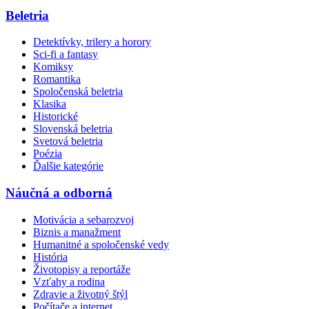
Beletria
Detektívky, trilery a horory
Sci-fi a fantasy
Komiksy
Romantika
Spoločenská beletria
Klasika
Historické
Slovenská beletria
Svetová beletria
Poézia
Ďalšie kategórie
Náučná a odborná
Motivácia a sebarozvoj
Biznis a manažment
Humanitné a spoločenské vedy
História
Životopisy a reportáže
Vzťahy a rodina
Zdravie a životný štýl
Počítače a internet