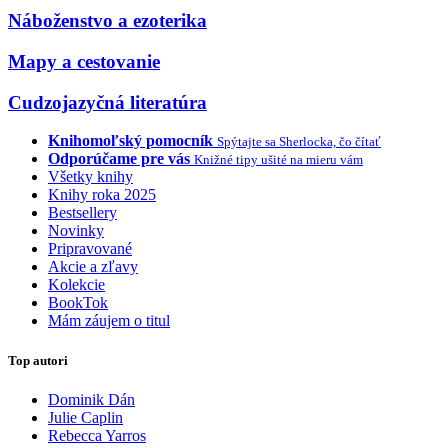
Náboženstvo a ezoterika
Mapy a cestovanie
Cudzojazyčná literatúra
Knihomoľský pomocník
Spýtajte sa Sherlocka, čo čítať
Odporúčame pre vás
Knižné tipy ušité na mieru vám
Všetky knihy
Knihy roka 2025
Bestsellery
Novinky
Pripravované
Akcie a zľavy
Kolekcie
BookTok
Mám záujem o titul
Top autori
Dominik Dán
Julie Caplin
Rebecca Yarros