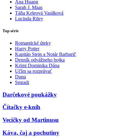
Ana Huang
Sarah J. Maas
Táňa Keleová Vasilková
Lucinda Riley
Top série
Romantické úteky
Harry Potter
Kapitán Stein a Notár Barbarič
Denník odvážneho bojka
Krimi Dominika Dána
Učím sa rozprávať
Duna
Smradi
Darčekové poukážky
Čítačky e-kníh
Vecičky od Martinusu
Káva, čaj a pochutiny