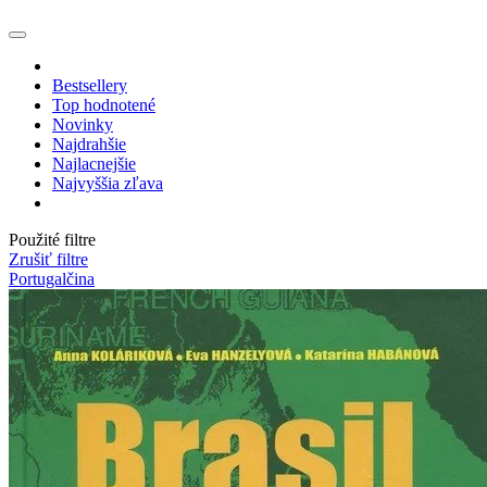
Bestsellery
Top hodnotené
Novinky
Najdrahšie
Najlacnejšie
Najvyššia zľava
Použité filtre
Zrušiť filtre
Portugalčina