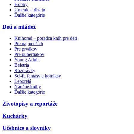
Hobby
Umenie a dizajn
Ďalšie kategórie
Deti a mládež
Knihorad – poradca kníh pre deti
Pre najmenších
Pre prvákov
Pre pubertiakov
Young Adult
Beletria
Rozprávky
Sci-fi, fantasy a komiksy
Leporelá
Náučné knihy
Ďalšie kategórie
Životopisy a reportáže
Kuchárky
Učebnice a slovníky