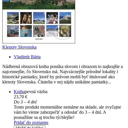
Klenoty Slovenska
Vladimír Bárta
Nádherná obrazová kniha ponúka slovom i obrazom to najkrajšie a
najcennejšie, čo Slovensko má. Najvzácnejšie prírodné lokality i
historické pamiatky, ktoré by právom mohli byť titulované ako
klenoty Slovenska. Čitatelia v nej nájdu unikátne pamiatky...
Kniha
pevná väzba
23,70 €
Do 3 – 4 dní
Tento produkt momentálne nemáme na sklade, ale zvyčajne
vám ho vieme zabezpečiť a odoslať do 3 – 4 dní. A
posnažíme sa aj trochu rýchlejšie!
Pridať do zoznamu