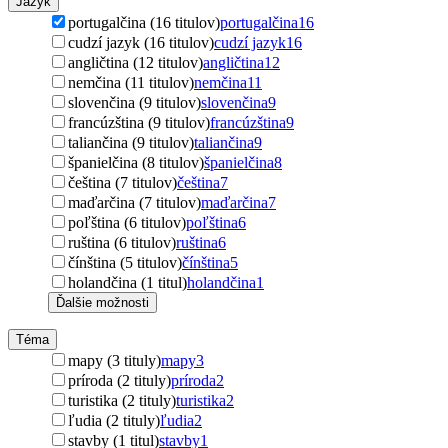
Jazyk
portugalčina (16 titulov)
portugalčina
16
cudzí jazyk (16 titulov)
cudzí jazyk
16
angličtina (12 titulov)
angličtina
12
nemčina (11 titulov)
nemčina
11
slovenčina (9 titulov)
slovenčina
9
francúzština (9 titulov)
francúzština
9
taliančina (9 titulov)
taliančina
9
španielčina (8 titulov)
španielčina
8
čeština (7 titulov)
čeština
7
maďarčina (7 titulov)
maďarčina
7
poľština (6 titulov)
poľština
6
ruština (6 titulov)
ruština
6
čínština (5 titulov)
čínština
5
holandčina (1 titul)
holandčina
1
Ďalšie možnosti
Téma
mapy (3 tituly)
mapy
3
príroda (2 tituly)
príroda
2
turistika (2 tituly)
turistika
2
ľudia (2 tituly)
ľudia
2
stavby (1 titul)
stavby
1