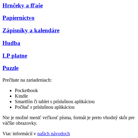
Hrnčeky a fľaše
Papiernictvo
Zápisníky a kalendáre
Hudba
LP platne
Puzzle
Prečítate na zariadeniach:
Pocketbook
Kindle
Smartfón či tablet s príslušnou aplikáciou
Počítač s príslušnou aplikáciou
Nie je možné meniť veľkosť písma, formát je preto vhodný skôr pre
väčšie obrazovky.
Viac informácií v
našich návodoch