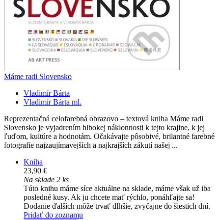
Máme radi Slovensko
Vladimír Bárta
Vladimír Bárta ml.
Reprezentačná celofarebná obrazovo – textová kniha Máme radi
Slovensko je vyjadrením hlbokej náklonnosti k tejto krajine, k jej
ľuďom, kultúre a hodnotám. Očakávajte pôsobivé, brilantné farebné
fotografie najzaujímavejších a najkrajších zákutí našej ...
Kniha
23,90 €
Na sklade 2 ks
Túto knihu máme síce aktuálne na sklade, máme však už iba
posledné kusy. Ak ju chcete mať rýchlo, ponáhľajte sa!
Dodanie ďalších môže trvať dlhšie, zvyčajne do šiestich dní.
Pridať do zoznamu