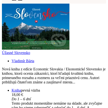
Úžasné Slovensko
Vladimír Bárta
Nová kniha z edície Economic Slovakia / Ekonomické Slovensko je
knihou, ktorú ocenia zákazníci, ktorí hľadajú kvalitnú knihu,
primeraného rozsahu a rozmeru za veľmi priaznivú cenu. Autori
približujú čitateľom známe a zaujímavé miesta...
Kniha
pevná väzba
18,00 €
Do 1 – 6 dní
Tento produkt momentálne nemáme na sklade, ale zvyčajne
vám ho vieme zabezpečiť a odoslať do 1 – 6 dní. A