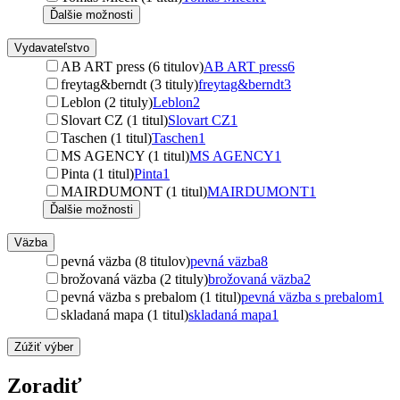
Ďalšie možnosti
Vydavateľstvo
AB ART press (6 titulov)
AB ART press
6
freytag&berndt (3 tituly)
freytag&berndt
3
Leblon (2 tituly)
Leblon
2
Slovart CZ (1 titul)
Slovart CZ
1
Taschen (1 titul)
Taschen
1
MS AGENCY (1 titul)
MS AGENCY
1
Pinta (1 titul)
Pinta
1
MAIRDUMONT (1 titul)
MAIRDUMONT
1
Ďalšie možnosti
Väzba
pevná väzba (8 titulov)
pevná väzba
8
brožovaná väzba (2 tituly)
brožovaná väzba
2
pevná väzba s prebalom (1 titul)
pevná väzba s prebalom
1
skladaná mapa (1 titul)
skladaná mapa
1
Zúžiť výber
Zoradiť