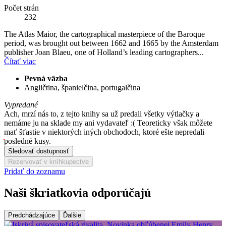
Počet strán
232
The Atlas Maior, the cartographical masterpiece of the Baroque
period, was brought out between 1662 and 1665 by the Amsterdam
publisher Joan Blaeu, one of Holland’s leading cartographers...
Čítať viac
Pevná väzba
Angličtina, španielčina, portugalčina
Vypredané
Ach, mrzí nás to, z tejto knihy sa už predali všetky výtlačky a
nemáme ju na sklade my ani vydavateľ :( Teoreticky však môžete
mať šťastie v niektorých iných obchodoch, ktoré ešte nepredali
posledné kusy.
Sledovať dostupnosť
Rezervovať v kníhkupectve
Pridať do zoznamu
Naši škriatkovia odporúčajú
Predchádzajúce
Ďalšie