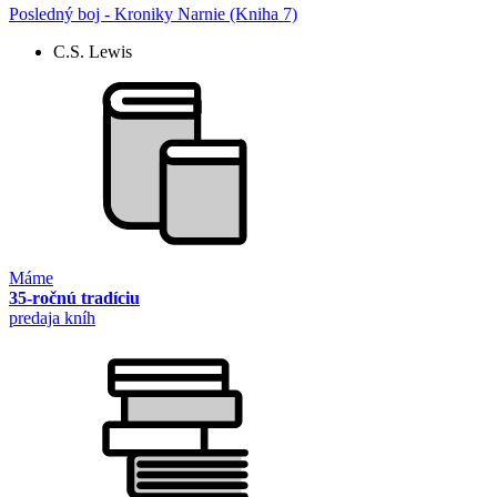
Posledný boj - Kroniky Narnie (Kniha 7)
C.S. Lewis
Máme
35-ročnú tradíciu
predaja kníh