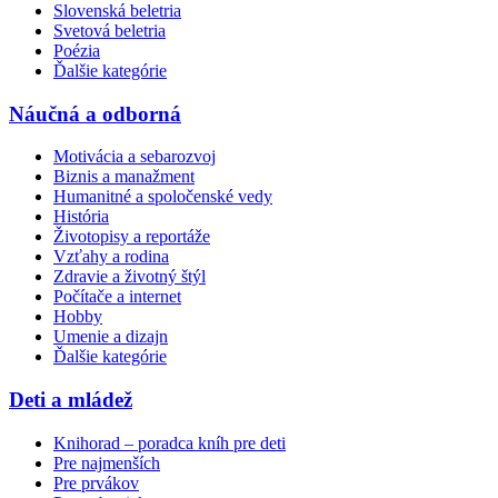
Slovenská beletria
Svetová beletria
Poézia
Ďalšie kategórie
Náučná a odborná
Motivácia a sebarozvoj
Biznis a manažment
Humanitné a spoločenské vedy
História
Životopisy a reportáže
Vzťahy a rodina
Zdravie a životný štýl
Počítače a internet
Hobby
Umenie a dizajn
Ďalšie kategórie
Deti a mládež
Knihorad – poradca kníh pre deti
Pre najmenších
Pre prvákov