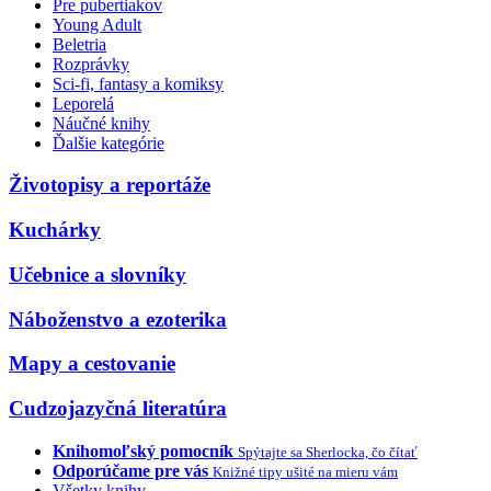
Pre pubertiakov
Young Adult
Beletria
Rozprávky
Sci-fi, fantasy a komiksy
Leporelá
Náučné knihy
Ďalšie kategórie
Životopisy a reportáže
Kuchárky
Učebnice a slovníky
Náboženstvo a ezoterika
Mapy a cestovanie
Cudzojazyčná literatúra
Knihomoľský pomocník
Spýtajte sa Sherlocka, čo čítať
Odporúčame pre vás
Knižné tipy ušité na mieru vám
Všetky knihy