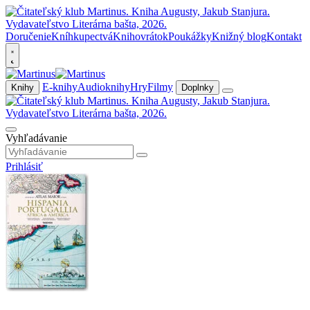
Doručenie
Kníhkupectvá
Knihovrátok
Poukážky
Knižný blog
Kontakt
E-knihy
Audioknihy
Hry
Filmy
Knihy
Doplnky
Vyhľadávanie
Prihlásiť