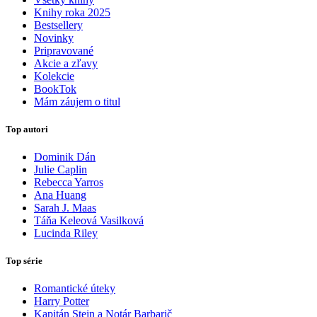
Knihy roka 2025
Bestsellery
Novinky
Pripravované
Akcie a zľavy
Kolekcie
BookTok
Mám záujem o titul
Top autori
Dominik Dán
Julie Caplin
Rebecca Yarros
Ana Huang
Sarah J. Maas
Táňa Keleová Vasilková
Lucinda Riley
Top série
Romantické úteky
Harry Potter
Kapitán Stein a Notár Barbarič