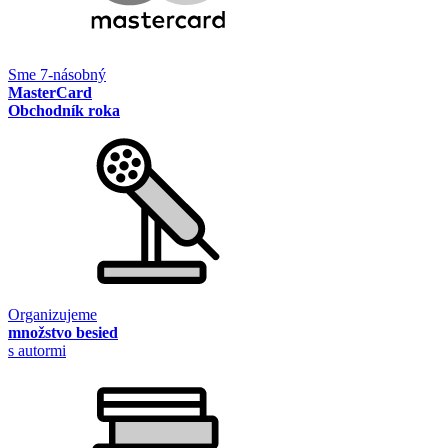
Sme 7-násobný
MasterCard
Obchodník roka
Organizujeme
množstvo besied
s autormi