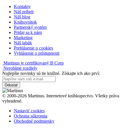
Kontakty
Náš príbeh
Náš blog
Knihovrátok
Partnerský systém
Pridaj sa k nám
Marketing
Náš labák
Prehlásenie o cookies
Vyhlásenie o prístupnosti
Martinus je certifikovaný B Corp
Nerobíme rozdiely
Najlepšie novinky sú tie knižné. Získajte ich ako prví:
Odoslať
© 2000-2026 Martinus. Internetové kníhkupectvo. Všetky práva
vyhradené.
Nastaviť cookies
Ochrana súkromia
Obchodné podmienky