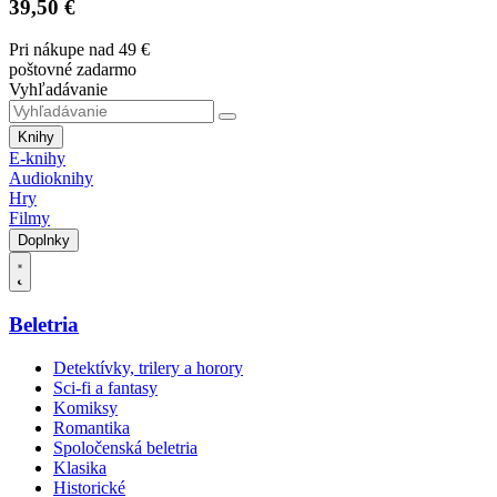
39,50 €
Pri nákupe nad 49 €
poštovné zadarmo
Vyhľadávanie
Knihy
E-knihy
Audioknihy
Hry
Filmy
Doplnky
Beletria
Detektívky, trilery a horory
Sci-fi a fantasy
Komiksy
Romantika
Spoločenská beletria
Klasika
Historické