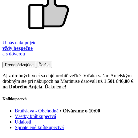
U nás nakupujete
vždy bezpečne
a s dôverou
Predchádzajúce
Ďalšie
Aj z drobných vecí sa dajú urobiť veľké. Vďaka vašim Anjelským
drobným ste pri nákupoch na Martinuse darovali už
1 501 846,00 €
na Dobrého Anjela
. Ďakujeme!
Kníhkupectvá
Bratislava - Obchodná
• Otvárame o 10:00
Všetky kníhkupectvá
Udalosti
Spriatelené kníhkupectvá