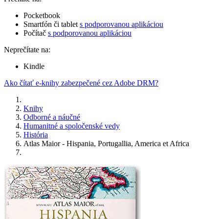
Pocketbook
Smartfón či tablet
s podporovanou aplikáciou
Počítač
s podporovanou aplikáciou
Neprečítate na:
Kindle
Ako čítať e-knihy zabezpečené cez Adobe DRM?
Knihy
Odborné a náučné
Humanitné a spoločenské vedy
História
Atlas Maior - Hispania, Portugallia, America et Africa