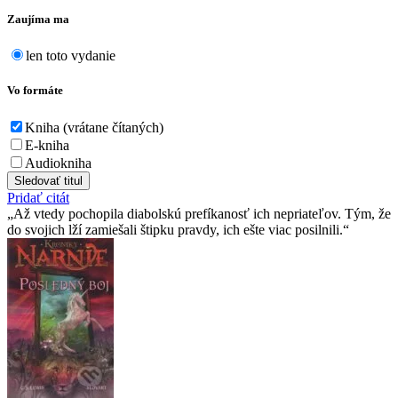
Zaujíma ma
len toto vydanie
Vo formáte
Kniha (vrátane čítaných)
E-kniha
Audiokniha
Sledovať titul
Pridať citát
Až vtedy pochopila diabolskú prefíkanosť ich nepriateľov. Tým, že
do svojich lží zamiešali štipku pravdy, ich ešte viac posilnili.