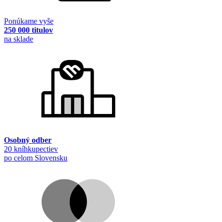
Ponúkame vyše
250 000 titulov
na sklade
Osobný odber
20 kníhkupectiev
po celom Slovensku