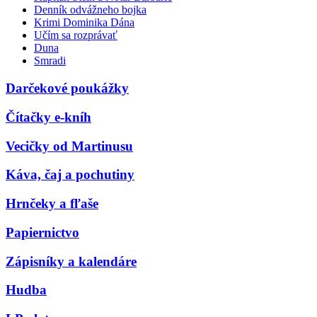
Denník odvážneho bojka
Krimi Dominika Dána
Učím sa rozprávať
Duna
Smradi
Darčekové poukážky
Čítačky e-kníh
Vecičky od Martinusu
Káva, čaj a pochutiny
Hrnčeky a fľaše
Papiernictvo
Zápisníky a kalendáre
Hudba