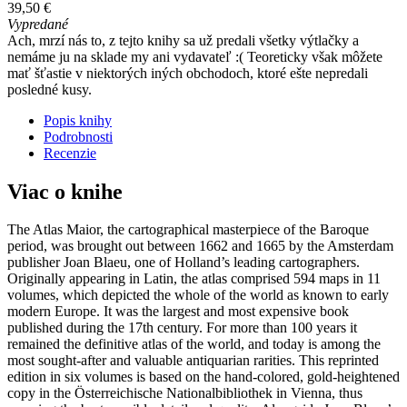
39,50 €
Vypredané
Ach, mrzí nás to, z tejto knihy sa už predali všetky výtlačky a
nemáme ju na sklade my ani vydavateľ :( Teoreticky však môžete
mať šťastie v niektorých iných obchodoch, ktoré ešte nepredali
posledné kusy.
Popis knihy
Podrobnosti
Recenzie
Viac o knihe
The Atlas Maior, the cartographical masterpiece of the Baroque
period, was brought out between 1662 and 1665 by the Amsterdam
publisher Joan Blaeu, one of Holland’s leading cartographers.
Originally appearing in Latin, the atlas comprised 594 maps in 11
volumes, which depicted the whole of the world as known to early
modern Europe. It was the largest and most expensive book
published during the 17th century. For more than 100 years it
remained the definitive atlas of the world, and today is among the
most sought-after and valuable antiquarian rarities. This reprinted
edition in six volumes is based on the hand-colored, gold-heightened
copy in the Österreichische Nationalbibliothek in Vienna, thus