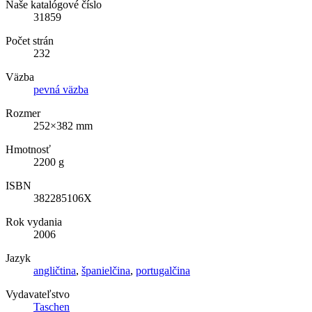
Naše katalógové číslo
31859
Počet strán
232
Väzba
pevná väzba
Rozmer
252×382 mm
Hmotnosť
2200 g
ISBN
382285106X
Rok vydania
2006
Jazyk
angličtina
,
španielčina
,
portugalčina
Vydavateľstvo
Taschen