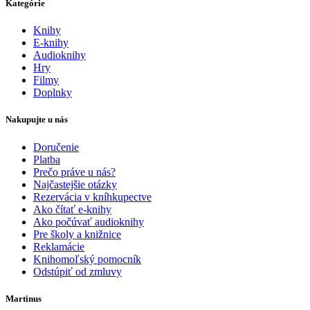
Kategórie
Knihy
E-knihy
Audioknihy
Hry
Filmy
Doplnky
Nakupujte u nás
Doručenie
Platba
Prečo práve u nás?
Najčastejšie otázky
Rezervácia v kníhkupectve
Ako čítať e-knihy
Ako počúvať audioknihy
Pre školy a knižnice
Reklamácie
Knihomoľský pomocník
Odstúpiť od zmluvy
Martinus