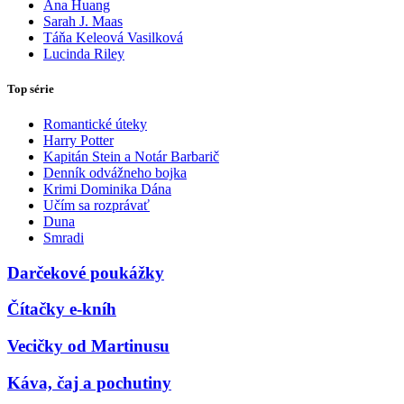
Ana Huang
Sarah J. Maas
Táňa Keleová Vasilková
Lucinda Riley
Top série
Romantické úteky
Harry Potter
Kapitán Stein a Notár Barbarič
Denník odvážneho bojka
Krimi Dominika Dána
Učím sa rozprávať
Duna
Smradi
Darčekové poukážky
Čítačky e-kníh
Vecičky od Martinusu
Káva, čaj a pochutiny