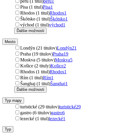
peru (1 titul)
peru
1
Pisa (1 titul)
Pisa
1
Rhodos (1 titul)
Rhodos
1
Škótsko (1 titul)
Škótsko
1
východ (1 titul)
východ
1
Ďalšie možnosti
Mesto
Londýn (21 titulov)
Londýn
21
Praha (19 titulov)
Praha
19
Moskva (5 titulov)
Moskva
5
Košice (2 tituly)
Košice
2
Rhodos (1 titul)
Rhodos
1
Rím (1 titul)
Rím
1
Šanghaj (1 titul)
Šanghaj
1
Ďalšie možnosti
Typ mapy
turistické (29 titulov)
turistické
29
gastro (6 titulov)
gastro
6
lezecké (1 titul)
lezecké
1
Typ