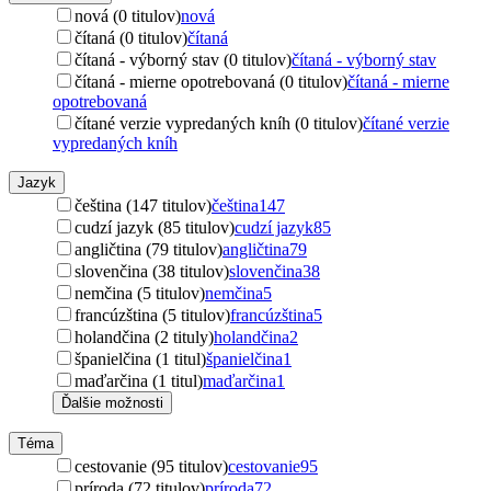
nová (0 titulov)
nová
čítaná (0 titulov)
čítaná
čítaná - výborný stav (0 titulov)
čítaná - výborný stav
čítaná - mierne opotrebovaná (0 titulov)
čítaná - mierne
opotrebovaná
čítané verzie vypredaných kníh (0 titulov)
čítané verzie
vypredaných kníh
Jazyk
čeština (147 titulov)
čeština
147
cudzí jazyk (85 titulov)
cudzí jazyk
85
angličtina (79 titulov)
angličtina
79
slovenčina (38 titulov)
slovenčina
38
nemčina (5 titulov)
nemčina
5
francúzština (5 titulov)
francúzština
5
holandčina (2 tituly)
holandčina
2
španielčina (1 titul)
španielčina
1
maďarčina (1 titul)
maďarčina
1
Ďalšie možnosti
Téma
cestovanie (95 titulov)
cestovanie
95
príroda (72 titulov)
príroda
72