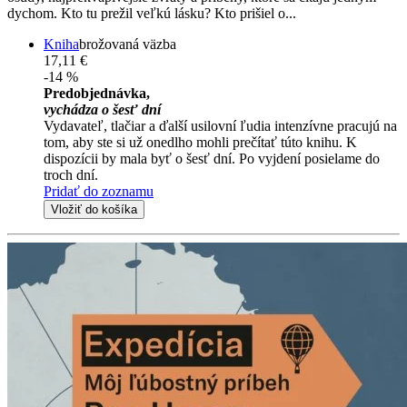
dychom. Kto tu prežil veľkú lásku? Kto prišiel o...
Kniha
brožovaná väzba
17,11 €
-14 %
Predobjednávka,
vychádza o šesť dní
Vydavateľ, tlačiar a ďalší usilovní ľudia intenzívne pracujú na
tom, aby ste si už onedlho mohli prečítať túto knihu. K
dispozícii by mala byť o šesť dní. Po vyjdení posielame do
troch dní.
Pridať do zoznamu
Vložiť do košíka