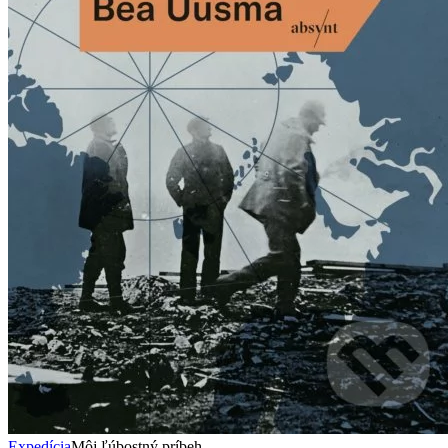
Expedícia
Môj ľúbostný príbeh