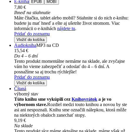
E-kniha
EPUB
MOBI
7,80 €
Ihneď na stiahnutie
Máte čítačku, tablet alebo mobil? Stiahnite si do nich e-knihu:
budete ju mať hneď a ešte aj ušetríte život stromom. Viac
informácii o e-knihách
nájdete tu
.
Pridať do zoznamu
Vložiť do košíka
Audiokniha
MP3 na CD
15,54 €
Do 4 – 6 dní
Tento produkt momentálne nemáme na sklade, ale zvyčajne
vám ho vieme zabezpečiť a odoslať do 4 – 6 dní. A
posnažíme sa aj trochu rýchlejšie!
Pridať do zoznamu
Vložiť do košíka
Čítaná
výborný stav
Túto knihu sme vykúpili cez
Knihovrátok
a je vo
výbornom stave.
Rozdiel medzi touto knihou a novou by ste
asi ani nespoznali. Knihu sme označili nálepkou, ktorá môže
na niektorých obaloch zanechať stopy.
9,19 €
Na sklade
Tento produkt síce máme aktuálne na sklade, máme však už