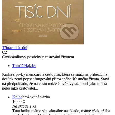
Třináct tisíc dní
CZ
Čtyricátníkovy postřehy z cestování životem
Tomáš Hajzler
Kniha s prvky memoárů a cestopisu, která se snaží na příbězích z
desítek zemí popsat fungování přirozeného šťastného života. Staví
na předpokladu, že na cestu může člověk vyrazit buď jako turista
nebo jako cestovatel...
Kniha
brožovaná väzba
16,00 €
Na sklade 1 ks
Túto knihu máme síce aktuálne na sklade, máme však už iba