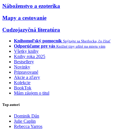
Náboženstvo a ezoterika
Mapy a cestovanie
Cudzojazyčná literatúra
Knihomoľský pomocník
Spýtajte sa Sherlocka, čo čítať
Odporúčame pre vás
Knižné tipy ušité na mieru vám
Všetky knihy
Knihy roka 2025
Bestsellery
Novinky
Pripravované
Akcie a zľavy
Kolekcie
BookTok
Mám záujem o titul
Top autori
Dominik Dán
Julie Caplin
Rebecca Yarros