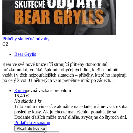
Příběhy skutečné odvahy
CZ
Bear Grylls
Bear ve své nové knize líčí strhující příběhy dobrodruhů,
průzkumníků, vojáků, špionů i obyčejných lidí, kteří se odmítli
vzdát i v těch nejzoufalejších situacích – příběhy, které ho inspirují
po celý život. U některých vám přeběhne mráz po zádech...
Kniha
pevná väzba s prebalom
15,40 €
Na sklade 1 ks
Túto knihu máme síce aktuálne na sklade, máme však už iba
posledné kusy. Ak ju chcete mať rýchlo, ponáhľajte sa!
Dodanie ďalších môže trvať dlhšie, zvyčajne do štyroch dní.
Pridať do zoznamu
Vložiť do košíka