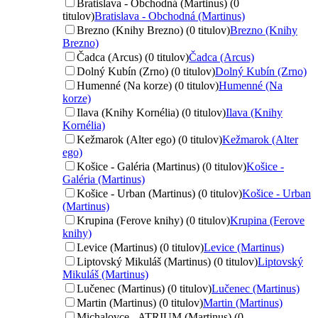
Bratislava - Obchodná (Martinus) (0
titulov)
Bratislava - Obchodná (Martinus)
Brezno (Knihy Brezno) (0 titulov)
Brezno (Knihy
Brezno)
Čadca (Arcus) (0 titulov)
Čadca (Arcus)
Dolný Kubín (Zrno) (0 titulov)
Dolný Kubín (Zrno)
Humenné (Na korze) (0 titulov)
Humenné (Na
korze)
Ilava (Knihy Kornélia) (0 titulov)
Ilava (Knihy
Kornélia)
Kežmarok (Alter ego) (0 titulov)
Kežmarok (Alter
ego)
Košice - Galéria (Martinus) (0 titulov)
Košice -
Galéria (Martinus)
Košice - Urban (Martinus) (0 titulov)
Košice - Urban
(Martinus)
Krupina (Ferove knihy) (0 titulov)
Krupina (Ferove
knihy)
Levice (Martinus) (0 titulov)
Levice (Martinus)
Liptovský Mikuláš (Martinus) (0 titulov)
Liptovský
Mikuláš (Martinus)
Lučenec (Martinus) (0 titulov)
Lučenec (Martinus)
Martin (Martinus) (0 titulov)
Martin (Martinus)
Michalovce - ATRIUM (Martinus) (0