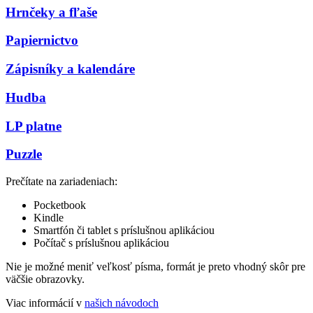
Hrnčeky a fľaše
Papiernictvo
Zápisníky a kalendáre
Hudba
LP platne
Puzzle
Prečítate na zariadeniach:
Pocketbook
Kindle
Smartfón či tablet s príslušnou aplikáciou
Počítač s príslušnou aplikáciou
Nie je možné meniť veľkosť písma, formát je preto vhodný skôr pre
väčšie obrazovky.
Viac informácií v
našich návodoch