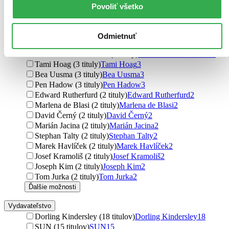
Michael Connelly (3 tituly)
Michael Connelly
3
Povoliť všetko
Milan Rastislav Štefánik (3 tituly)
Milan Rastislav
Štefánik
3
Sophie Kinsella (3 tituly)
Sophie Kinsella
3
Odmietnuť
Ľubomír Jančok (3 tituly)
Ľubomír Jančok
3
Rudolf Krautschneider (3 tituly)
Rudolf Krautschneider
3
Tami Hoag (3 tituly)
Tami Hoag
3
Bea Uusma (3 tituly)
Bea Uusma
3
Pen Hadow (3 tituly)
Pen Hadow
3
Edward Rutherfurd (2 tituly)
Edward Rutherfurd
2
Marlena de Blasi (2 tituly)
Marlena de Blasi
2
David Černý (2 tituly)
David Černý
2
Marián Jacina (2 tituly)
Marián Jacina
2
Stephan Talty (2 tituly)
Stephan Talty
2
Marek Havlíček (2 tituly)
Marek Havlíček
2
Josef Kramoliš (2 tituly)
Josef Kramoliš
2
Joseph Kim (2 tituly)
Joseph Kim
2
Tom Jurka (2 tituly)
Tom Jurka
2
Ďalšie možnosti
Vydavateľstvo
Dorling Kindersley (18 titulov)
Dorling Kindersley
18
SUN (15 titulov)
SUN
15