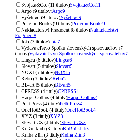
Svojtka&Co. (11 titulov)
Svojtka&Co.
11
Argo (9 titulov)
Argo
9
Vyšehrad (9 titulov)
Vyšehrad
9
Penguin Books (9 titulov)
Penguin Books
9
Nakladatelství Fragment (8 titulov)
Nakladatelství
Fragment
8
Jota (7 titulov)
Jota
7
Vydavateľstvo Spolku slovenských spisovateľov (7
titulov)
Vydavateľstvo Spolku slovenských spisovateľov
7
Lingea (6 titulov)
Lingea
6
Slovart (5 titulov)
Slovart
5
NOXI (5 titulov)
NOXI
5
Rebo (5 titulov)
Rebo
5
BB/art (5 titulov)
BB/art
5
CPRESS (4 tituly)
CPRESS
4
HarperCollins (4 tituly)
HarperCollins
4
Petit Press (4 tituly)
Petit Press
4
OneHotBook (4 tituly)
OneHotBook
4
XYZ (3 tituly)
XYZ
3
Slovart CZ (3 tituly)
Slovart CZ
3
Knižní klub (3 tituly)
Knižní klub
3
Kniha Zlín (3 tituly)
Kniha Zlín
3