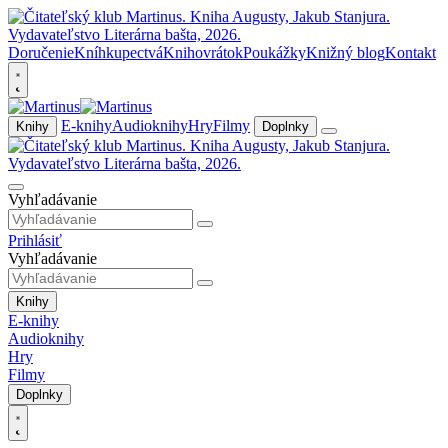
Doručenie
Kníhkupectvá
Knihovrátok
Poukážky
Knižný blog
Kontakt
E-knihy
Audioknihy
Hry
Filmy
Knihy
Doplnky
Vyhľadávanie
Prihlásiť
Vyhľadávanie
Knihy
E-knihy
Audioknihy
Hry
Filmy
Doplnky