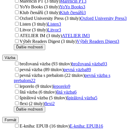
Marenčin PT (3 tituly)
Marenčin PT
3
YoYo Books (3 tituly)
YoYo Books
3
Klub čtenářů (3 tituly)
Klub čtenářů
3
Oxford University Press (3 tituly)
Oxford University Press
3
Listen (3 tituly)
Listen
3
Litvor (3 tituly)
Litvor
3
ATELIER IM (3 tituly)
ATELIER IM
3
Výběr Readers Digest (3 tituly)
Výběr Readers Digest
3
Ďalšie možnosti
Väzba
brožovaná väzba (93 titulov)
brožovaná väzba
93
pevná väzba (89 titulov)
pevná väzba
89
pevná väzba s prebalom (22 titulov)
pevná väzba s
prebalom
22
leporelo (9 titulov)
leporelo
9
šitá väzba (6 titulov)
šitá väzba
6
špirálová väzba (5 titulov)
špirálová väzba
5
flexi (2 tituly)
flexi
2
Ďalšie možnosti
Formát
E-kniha: EPUB (16 titulov)
E-kniha: EPUB
16