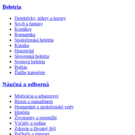
Beletria
Detektívky, trilery a horory
Sci-fi a fantasy
Komiksy
Romantika
Spoločenská beletria
Klasika
Historické
Slovenská beletria
Svetová beletria
Poézia
Ďalšie kategórie
Náučná a odborná
Motivácia a sebarozvoj
Biznis a manažment
Humanitné a spoločenské vedy
História
Životopisy a reportáže
Vzťahy a rodina
Zdravie a životný štýl
Počítače a internet