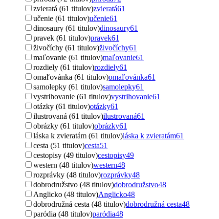
zvieratá (61 titulov)
zvieratá
61
učenie (61 titulov)
učenie
61
dinosaury (61 titulov)
dinosaury
61
pravek (61 titulov)
pravek
61
živočíchy (61 titulov)
živočíchy
61
maľovanie (61 titulov)
maľovanie
61
rozdiely (61 titulov)
rozdiely
61
omaľovánka (61 titulov)
omaľovánka
61
samolepky (61 titulov)
samolepky
61
vystrihovanie (61 titulov)
vystrihovanie
61
otázky (61 titulov)
otázky
61
ilustrovaná (61 titulov)
ilustrovaná
61
obrázky (61 titulov)
obrázky
61
láska k zvieratám (61 titulov)
láska k zvieratám
61
cesta (51 titulov)
cesta
51
cestopisy (49 titulov)
cestopisy
49
western (48 titulov)
western
48
rozprávky (48 titulov)
rozprávky
48
dobrodružstvo (48 titulov)
dobrodružstvo
48
Anglicko (48 titulov)
Anglicko
48
dobrodružná cesta (48 titulov)
dobrodružná cesta
48
paródia (48 titulov)
paródia
48