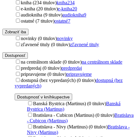
kniha (234 titulov)
kniha
234
e-kniha (20 titulov)
e-kniha
20
audiokniha (9 titulov)
audiokniha
9
ostatné (7 titulov)
ostatné
7
Zobraziť iba
novinky (0 titulov)
novinky
zľavnené tituly (0 titulov)
zľavnené tituly
Dostupnosť
na centrálnom sklade (0 titulov)
na centrálnom sklade
predpredaj (0 titulov)
predpredaj
pripravujeme (0 titulov)
pripravujeme
dostupná (bez vypredaných) (0 titulov)
dostupná (bez
vypredaných)
Dostupnosť v kníhkupectve
Banská Bystrica (Martinus) (0 titulov)
Banská
Bystrica (Martinus)
Bratislava - Cubicon (Martinus) (0 titulov)
Bratislava
- Cubicon (Martinus)
Bratislava - Nivy (Martinus) (0 titulov)
Bratislava -
Nivy (Martinus)