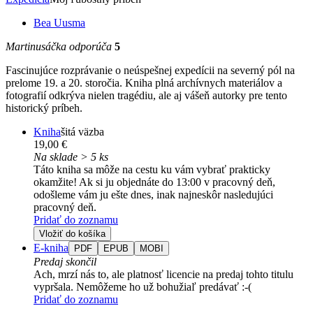
Bea Uusma
Martinusáčka odporúča
5
Fascinujúce rozprávanie o neúspešnej expedícii na severný pól na
prelome 19. a 20. storočia. Kniha plná archívnych materiálov a
fotografií odkrýva nielen tragédiu, ale aj vášeň autorky pre tento
historický príbeh.
Kniha
šitá väzba
19,00 €
Na sklade > 5 ks
Táto kniha sa môže na cestu ku vám vybrať prakticky
okamžite! Ak si ju objednáte do 13:00 v pracovný deň,
odošleme vám ju ešte dnes, inak najneskôr nasledujúci
pracovný deň.
Pridať do zoznamu
Vložiť do košíka
E-kniha
PDF
EPUB
MOBI
Predaj skončil
Ach, mrzí nás to, ale platnosť licencie na predaj tohto titulu
vypršala. Nemôžeme ho už bohužiaľ predávať :-(
Pridať do zoznamu