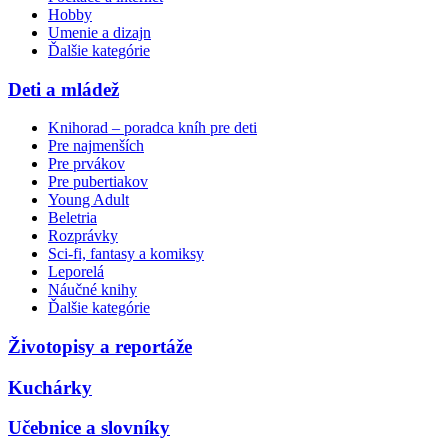
Hobby
Umenie a dizajn
Ďalšie kategórie
Deti a mládež
Knihorad – poradca kníh pre deti
Pre najmenších
Pre prvákov
Pre pubertiakov
Young Adult
Beletria
Rozprávky
Sci-fi, fantasy a komiksy
Leporelá
Náučné knihy
Ďalšie kategórie
Životopisy a reportáže
Kuchárky
Učebnice a slovníky