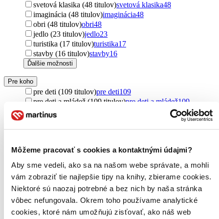
svetová klasika (48 titulov)
svetová klasika
48
imaginácia (48 titulov)
imaginácia
48
obri (48 titulov)
obri
48
jedlo (23 titulov)
jedlo
23
turistika (17 titulov)
turistika
17
stavby (16 titulov)
stavby
16
Ďalšie možnosti
Pre koho
pre deti (109 titulov)
pre deti
109
pre deti a mládež (109 titulov)
pre deti a mládež
109
pre chlapcov (61 titulov)
pre chlapcov
61
pre najmenších (61 titulov)
pre najmenších
61
pre cestovateľov (30 titulov)
pre cestovateľov
30
pre mužov (28 titulov)
pre mužov
28
Môžeme pracovať s cookies a kontaktnými údajmi?
pre ženy (26 titulov)
pre ženy
26
pre dospelých (17 titulov)
pre dospelých
17
Aby sme vedeli, ako sa na našom webe správate, a mohli
Ďalšie možnosti
vám zobraziť tie najlepšie tipy na knihy, zbierame cookies.
Pôvod
Niektoré sú naozaj potrebné a bez nich by naša stránka
zahraničný (72 titulov)
zahraničný
72
vôbec nefungovala. Okrem toho používame analytické
Írsko (48 titulov)
Írsko
48
cookies, ktoré nám umožňujú zisťovať, ako náš web
Austrália (48 titulov)
Austrália
48