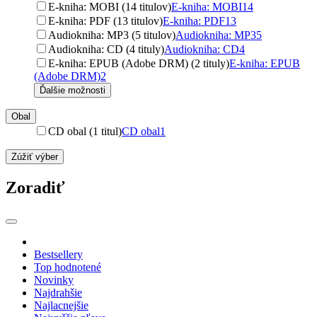
E-kniha: MOBI (14 titulov)
E-kniha: MOBI
14
E-kniha: PDF (13 titulov)
E-kniha: PDF
13
Audiokniha: MP3 (5 titulov)
Audiokniha: MP3
5
Audiokniha: CD (4 tituly)
Audiokniha: CD
4
E-kniha: EPUB (Adobe DRM) (2 tituly)
E-kniha: EPUB
(Adobe DRM)
2
Ďalšie možnosti
Obal
CD obal (1 titul)
CD obal
1
Zúžiť výber
Zoradiť
Bestsellery
Top hodnotené
Novinky
Najdrahšie
Najlacnejšie