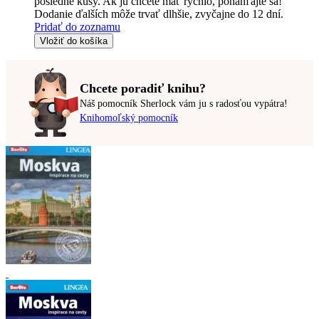
posledné kusy. Ak ju chcete mať rýchlo, ponáhľajte sa!
Dodanie ďalších môže trvať dlhšie, zvyčajne do 12 dní.
Pridať do zoznamu
Vložiť do košíka
Chcete poradiť knihu?
Náš pomocník Sherlock vám ju s radosťou vypátra!
Knihomoľský pomocník