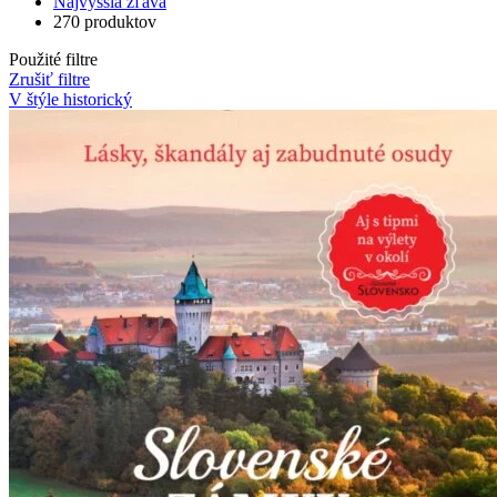
Najvyššia zľava
270 produktov
Použité filtre
Zrušiť filtre
V štýle historický