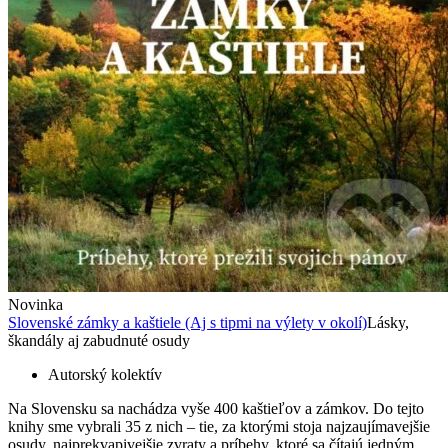
Novinka
Slovenské zámky a kaštiele (Aj s tipmi na výlety v okolí)
Lásky,
škandály aj zabudnuté osudy
Autorský kolektív
Na Slovensku sa nachádza vyše 400 kaštieľov a zámkov. Do tejto
knihy sme vybrali 35 z nich – tie, za ktorými stoja najzaujímavejšie
osudy, najprekvapivejšie zvraty a príbehy, ktoré sa čítajú jedným