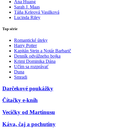
Ana Huang
Sarah J. Maas
Táňa Keleová Vasilková
Lucinda Riley
Top série
Romantické úteky
Harry Potter
Kapitán Stein a Notár Barbarič
Denník odvážneho bojka
Krimi Dominika Dána
Učím sa rozprávať
Duna
Smradi
Darčekové poukážky
Čítačky e-kníh
Vecičky od Martinusu
Káva, čaj a pochutiny