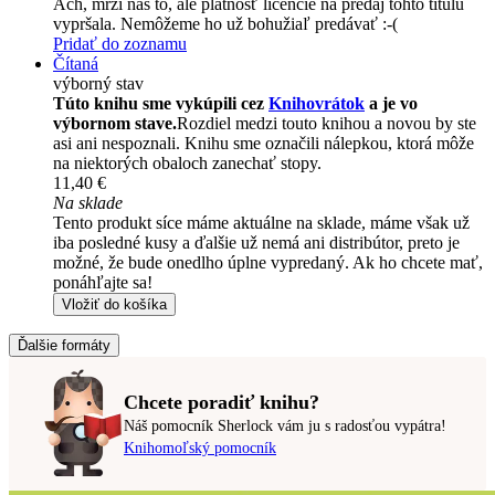
Ach, mrzí nás to, ale platnosť licencie na predaj tohto titulu
vypršala. Nemôžeme ho už bohužiaľ predávať :-(
Pridať do zoznamu
Čítaná
výborný stav
Túto knihu sme vykúpili cez
Knihovrátok
a je vo
výbornom stave.
Rozdiel medzi touto knihou a novou by ste
asi ani nespoznali. Knihu sme označili nálepkou, ktorá môže
na niektorých obaloch zanechať stopy.
11,40 €
Na sklade
Tento produkt síce máme aktuálne na sklade, máme však už
iba posledné kusy a ďalšie už nemá ani distribútor, preto je
možné, že bude onedlho úplne vypredaný. Ak ho chcete mať,
ponáhľajte sa!
Vložiť do košíka
Ďalšie formáty
Chcete poradiť knihu?
Náš pomocník Sherlock vám ju s radosťou vypátra!
Knihomoľský pomocník