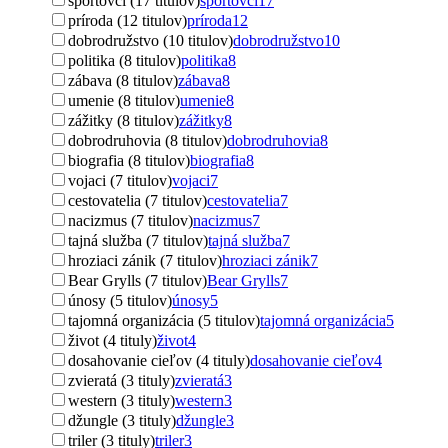
športovci (17 titulov)
športovci
17
príroda (12 titulov)
príroda
12
dobrodružstvo (10 titulov)
dobrodružstvo
10
politika (8 titulov)
politika
8
zábava (8 titulov)
zábava
8
umenie (8 titulov)
umenie
8
zážitky (8 titulov)
zážitky
8
dobrodruhovia (8 titulov)
dobrodruhovia
8
biografia (8 titulov)
biografia
8
vojaci (7 titulov)
vojaci
7
cestovatelia (7 titulov)
cestovatelia
7
nacizmus (7 titulov)
nacizmus
7
tajná služba (7 titulov)
tajná služba
7
hroziaci zánik (7 titulov)
hroziaci zánik
7
Bear Grylls (7 titulov)
Bear Grylls
7
únosy (5 titulov)
únosy
5
tajomná organizácia (5 titulov)
tajomná organizácia
5
život (4 tituly)
život
4
dosahovanie cieľov (4 tituly)
dosahovanie cieľov
4
zvieratá (3 tituly)
zvieratá
3
western (3 tituly)
western
3
džungle (3 tituly)
džungle
3
triler (3 tituly)
triler
3