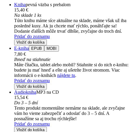
Kniha
pevná väzba s prebalom
15,40 €
Na sklade 1 ks
Túto knihu máme síce aktuálne na sklade, máme však už iba
posledné kusy. Ak ju chcete mať rýchlo, ponáhľajte sa!
Dodanie ďalších môže trvať dlhšie, zvyčajne do troch dní.
Pridať do zoznamu
Vložiť do košíka
E-kniha
EPUB
MOBI
7,80 €
Ihneď na stiahnutie
Máte čítačku, tablet alebo mobil? Stiahnite si do nich e-knihu:
budete ju mať hneď a ešte aj ušetríte život stromom. Viac
informácii o e-knihách
nájdete tu
.
Pridať do zoznamu
Vložiť do košíka
Audiokniha
MP3 na CD
15,54 €
Do 3 – 5 dní
Tento produkt momentálne nemáme na sklade, ale zvyčajne
vám ho vieme zabezpečiť a odoslať do 3 – 5 dní. A
posnažíme sa aj trochu rýchlejšie!
Pridať do zoznamu
Vložiť do košíka