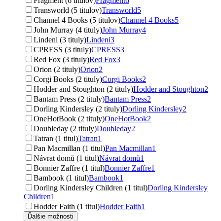
Fragment (6 titulov)
Fragment
6
Transworld (5 titulov)
Transworld
5
Channel 4 Books (5 titulov)
Channel 4 Books
5
John Murray (4 tituly)
John Murray
4
Lindeni (3 tituly)
Lindeni
3
CPRESS (3 tituly)
CPRESS
3
Red Fox (3 tituly)
Red Fox
3
Orion (2 tituly)
Orion
2
Corgi Books (2 tituly)
Corgi Books
2
Hodder and Stoughton (2 tituly)
Hodder and Stoughton
2
Bantam Press (2 tituly)
Bantam Press
2
Dorling Kindersley (2 tituly)
Dorling Kindersley
2
OneHotBook (2 tituly)
OneHotBook
2
Doubleday (2 tituly)
Doubleday
2
Tatran (1 titul)
Tatran
1
Pan Macmillan (1 titul)
Pan Macmillan
1
Návrat domů (1 titul)
Návrat domů
1
Bonnier Zaffre (1 titul)
Bonnier Zaffre
1
Bambook (1 titul)
Bambook
1
Dorling Kindersley Children (1 titul)
Dorling Kindersley
Children
1
Hodder Faith (1 titul)
Hodder Faith
1
Ďalšie možnosti