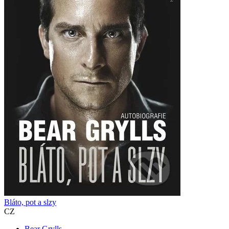
Bláto, pot a slzy
CZ
Bear Grylls