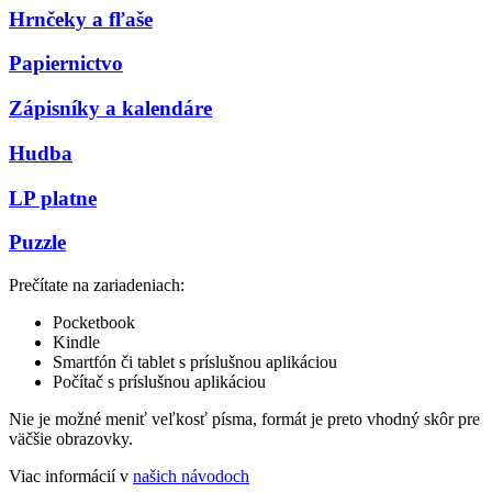
Hrnčeky a fľaše
Papiernictvo
Zápisníky a kalendáre
Hudba
LP platne
Puzzle
Prečítate na zariadeniach:
Pocketbook
Kindle
Smartfón či tablet s príslušnou aplikáciou
Počítač s príslušnou aplikáciou
Nie je možné meniť veľkosť písma, formát je preto vhodný skôr pre
väčšie obrazovky.
Viac informácií v
našich návodoch