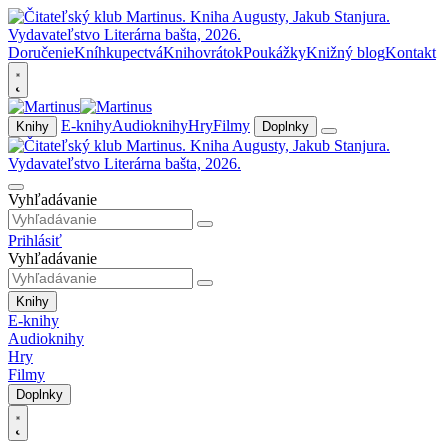
Doručenie
Kníhkupectvá
Knihovrátok
Poukážky
Knižný blog
Kontakt
E-knihy
Audioknihy
Hry
Filmy
Knihy
Doplnky
Vyhľadávanie
Prihlásiť
Vyhľadávanie
Knihy
E-knihy
Audioknihy
Hry
Filmy
Doplnky