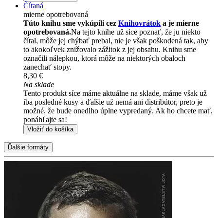
Čítaná
mierne opotrebovaná
Túto knihu sme vykúpili cez
Knihovrátok
a je mierne
opotrebovaná.
Na tejto knihe už síce poznať, že ju niekto
čítal, môže jej chýbať prebal, nie je však poškodená tak, aby
to akokoľvek znižovalo zážitok z jej obsahu. Knihu sme
označili nálepkou, ktorá môže na niektorých obaloch
zanechať stopy.
8,30 €
Na sklade
Tento produkt síce máme aktuálne na sklade, máme však už
iba posledné kusy a ďalšie už nemá ani distribútor, preto je
možné, že bude onedlho úplne vypredaný. Ak ho chcete mať,
ponáhľajte sa!
Vložiť do košíka
Ďalšie formáty