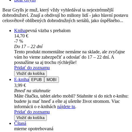
Bear Grylls je muž, který vždy vyhledával ta nejextrémnější
dobrodružství. Znají a obdivují ho miliony lidí - jako hlavní postavu
celosvětově oblíbených dobrodružných seriálů, jako úspěšného...
Kniha
pevná väzba s prebalom
14,70 €
-7 %
Do 17 – 22 dní
Tento produkt momentálne nemáme na sklade, ale zvyčajne
vám ho vieme zabezpečiť a odoslať do 17 – 22 dní. A
posnažíme sa aj trochu rýchlejšie!
Pridať do zoznamu
Vložiť do košíka
E-kniha
EPUB
MOBI
3,99 €
Ihneď na stiahnutie
Máte čítačku, tablet alebo mobil? Stiahnite si do nich e-knihu:
budete ju mať hneď a ešte aj ušetríte život stromom. Viac
informácii o e-knihách
nájdete tu
.
Pridať do zoznamu
Vložiť do košíka
Čítaná
mierne opotrebovaná