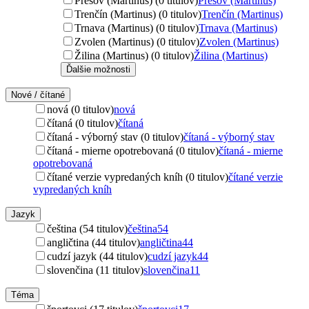
Prešov (Martinus) (0 titulov)
Prešov (Martinus)
Trenčín (Martinus) (0 titulov)
Trenčín (Martinus)
Trnava (Martinus) (0 titulov)
Trnava (Martinus)
Zvolen (Martinus) (0 titulov)
Zvolen (Martinus)
Žilina (Martinus) (0 titulov)
Žilina (Martinus)
Ďalšie možnosti
Nové / čítané
nová (0 titulov)
nová
čítaná (0 titulov)
čítaná
čítaná - výborný stav (0 titulov)
čítaná - výborný stav
čítaná - mierne opotrebovaná (0 titulov)
čítaná - mierne
opotrebovaná
čítané verzie vypredaných kníh (0 titulov)
čítané verzie
vypredaných kníh
Jazyk
čeština (54 titulov)
čeština
54
angličtina (44 titulov)
angličtina
44
cudzí jazyk (44 titulov)
cudzí jazyk
44
slovenčina (11 titulov)
slovenčina
11
Téma