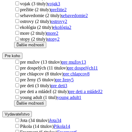
vojak (3 tituly)
vojak
3
prežitie (2 tituly)
prežitie
2
sebavedomie (2 tituly)
sebavedomie
2
ostrovy (2 tituly)
ostrovy
2
ekológia (2 tituly)
ekológia
2
more (2 tituly)
more
2
stopy (2 tituly)
stopy
2
Ďalšie možnosti
Pre koho
pre mužov (13 titulov)
pre mužov
13
pre dospelých (11 titulov)
pre dospelých
11
pre chlapcov (8 titulov)
pre chlapcov
8
pre ženy (5 titulov)
pre ženy
5
pre deti (3 tituly)
pre deti
3
pre deti a mládež (2 tituly)
pre deti a mládež
2
young adult (1 titul)
young adult
1
Ďalšie možnosti
Vydavateľstvo
Jota (34 titulov)
Jota
34
Pikola (14 titulov)
Pikola
14