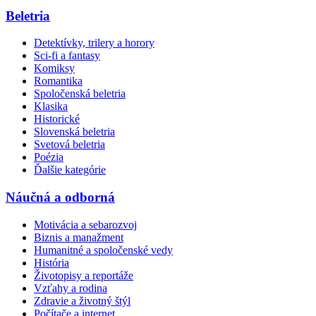
Beletria
Detektívky, trilery a horory
Sci-fi a fantasy
Komiksy
Romantika
Spoločenská beletria
Klasika
Historické
Slovenská beletria
Svetová beletria
Poézia
Ďalšie kategórie
Náučná a odborná
Motivácia a sebarozvoj
Biznis a manažment
Humanitné a spoločenské vedy
História
Životopisy a reportáže
Vzťahy a rodina
Zdravie a životný štýl
Počítače a internet