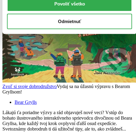
Povoliť všetko
Odmietnuť
Zvoľ si svoje dobrodružstvo
Vydaj sa na úžasnú výpravu s Bearom
Gryllsom!
Bear Grylls
Lákajú ťa poriadne výzvy a rád objavuješ nové veci? Vstúp do
bohato ilustrovaného interaktívneho sprievodcu divočinou od Beara
Gryllsa, kde každý tvoj krok ovplyvní ďalší osud expedície.
Svetoznámy dobrodruh ti dá užitočné tipy, ale to, ako zvládneš...