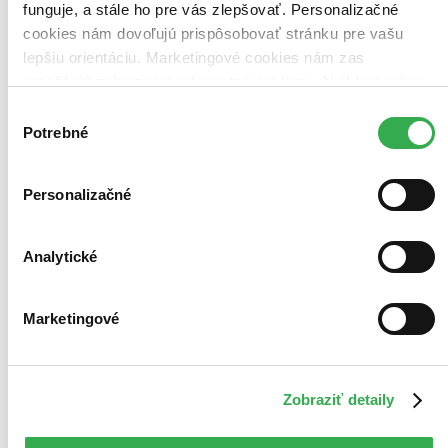
funguje, a stále ho pre vás zlepšovať. Personalizačné
cookies nám dovoľujú prispôsobovať stránku pre vašu
Bestsellery
lepšiu orientáciu. Marketingové cookies nám zas
Top hodnotené
umožňujú zobrazenie relevantnej reklamy. Niektoré údaje
Novinky
Najdrahšie
zdieľame aj s tretími stranami. Veľmi by nám pomohlo,
Výber
Najlacnejšie
keby sme mohli používať všetky tieto cookies. Ďakujeme!
Potrebné
súhlasu
Najvyššia zľava
109 produktov
Personalizačné
Analytické
Marketingové
Zobraziť detaily