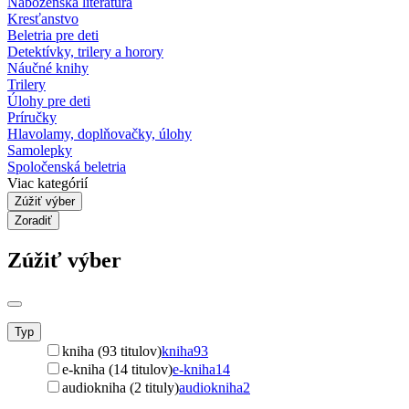
Náboženská literatúra
Kresťanstvo
Beletria pre deti
Detektívky, trilery a horory
Náučné knihy
Trilery
Úlohy pre deti
Príručky
Hlavolamy, doplňovačky, úlohy
Samolepky
Spoločenská beletria
Viac kategórií
Zúžiť výber
Zoradiť
Zúžiť výber
Typ
kniha (93 titulov)
kniha
93
e-kniha (14 titulov)
e-kniha
14
audiokniha (2 tituly)
audiokniha
2