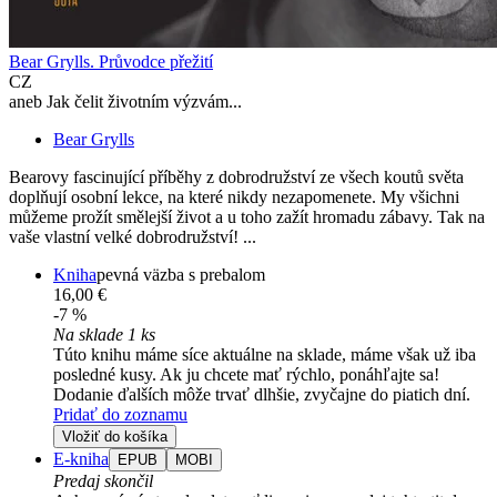
Bear Grylls. Průvodce přežití
CZ
aneb Jak čelit životním výzvám...
Bear Grylls
Bearovy fascinující příběhy z dobrodružství ze všech koutů světa
doplňují osobní lekce, na které nikdy nezapomenete. My všichni
můžeme prožít smělejší život a u toho zažít hromadu zábavy. Tak na
vaše vlastní velké dobrodružství! ...
Kniha
pevná väzba s prebalom
16,00 €
-7 %
Na sklade 1 ks
Túto knihu máme síce aktuálne na sklade, máme však už iba
posledné kusy. Ak ju chcete mať rýchlo, ponáhľajte sa!
Dodanie ďalších môže trvať dlhšie, zvyčajne do piatich dní.
Pridať do zoznamu
Vložiť do košíka
E-kniha
EPUB
MOBI
Predaj skončil