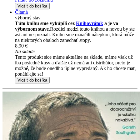
Vložiť do košíka
Čítaná
výborný stav
Túto knihu sme vykúpili cez
Knihovrátok
a je vo
výbornom stave.
Rozdiel medzi touto knihou a novou by ste
asi ani nespoznali. Knihu sme označili nálepkou, ktorá môže
na niektorých obaloch zanechať stopy.
8,90 €
Na sklade
Tento produkt síce máme aktuálne na sklade, máme však už
iba posledné kusy a ďalšie už nemá ani distribútor, preto je
možné, že bude onedlho úplne vypredaný. Ak ho chcete mať,
ponáhľajte sa!
Vložiť do košíka