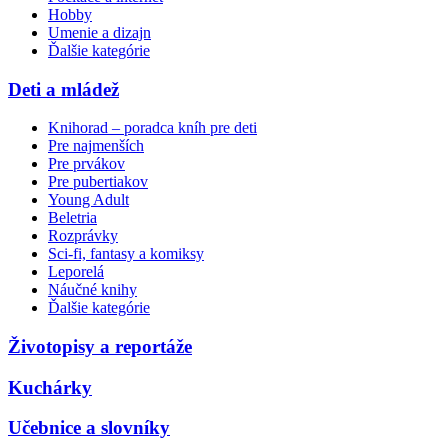
Hobby
Umenie a dizajn
Ďalšie kategórie
Deti a mládež
Knihorad – poradca kníh pre deti
Pre najmenších
Pre prvákov
Pre pubertiakov
Young Adult
Beletria
Rozprávky
Sci-fi, fantasy a komiksy
Leporelá
Náučné knihy
Ďalšie kategórie
Životopisy a reportáže
Kuchárky
Učebnice a slovníky