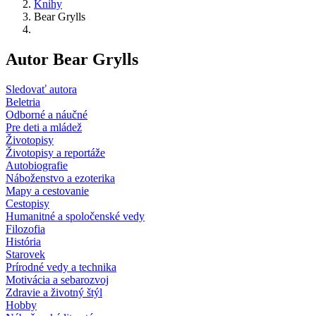
Knihy
Bear Grylls
Autor Bear Grylls
Sledovať autora
Beletria
Odborné a náučné
Pre deti a mládež
Životopisy
Životopisy a reportáže
Autobiografie
Náboženstvo a ezoterika
Mapy a cestovanie
Cestopisy
Humanitné a spoločenské vedy
Filozofia
História
Starovek
Prírodné vedy a technika
Motivácia a sebarozvoj
Zdravie a životný štýl
Hobby