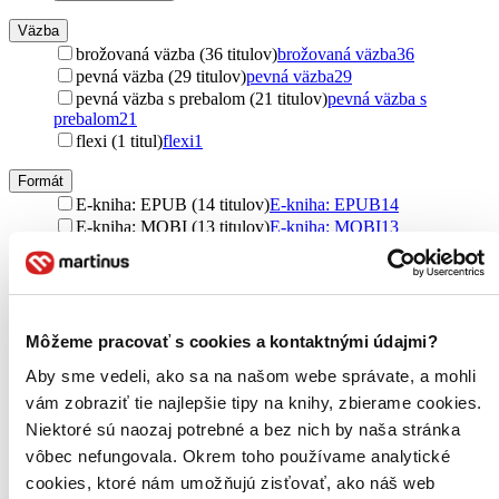
Väzba
brožovaná väzba (36 titulov)
brožovaná väzba
36
pevná väzba (29 titulov)
pevná väzba
29
pevná väzba s prebalom (21 titulov)
pevná väzba s
prebalom
21
flexi (1 titul)
flexi
1
Formát
E-kniha: EPUB (14 titulov)
E-kniha: EPUB
14
E-kniha: MOBI (13 titulov)
E-kniha: MOBI
13
E-kniha: PDF (3 tituly)
E-kniha: PDF
3
Audiokniha: CD (1 titul)
Audiokniha: CD
1
Audiokniha: MP3 (1 titul)
Audiokniha: MP3
1
E-kniha: EPUB (Adobe DRM) (1 titul)
E-kniha: EPUB
(Adobe DRM)
1
Môžeme pracovať s cookies a kontaktnými údajmi?
Ďalšie možnosti
Aby sme vedeli, ako sa na našom webe správate, a mohli
Zúžiť výber
vám zobraziť tie najlepšie tipy na knihy, zbierame cookies.
Niektoré sú naozaj potrebné a bez nich by naša stránka
Zoradiť
vôbec nefungovala. Okrem toho používame analytické
cookies, ktoré nám umožňujú zisťovať, ako náš web