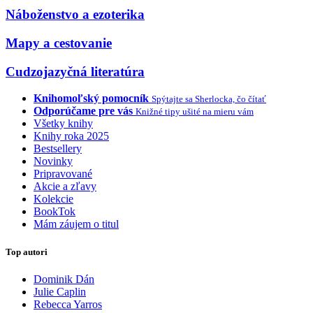
Náboženstvo a ezoterika
Mapy a cestovanie
Cudzojazyčná literatúra
Knihomoľský pomocník
Spýtajte sa Sherlocka, čo čítať
Odporúčame pre vás
Knižné tipy ušité na mieru vám
Všetky knihy
Knihy roka 2025
Bestsellery
Novinky
Pripravované
Akcie a zľavy
Kolekcie
BookTok
Mám záujem o titul
Top autori
Dominik Dán
Julie Caplin
Rebecca Yarros