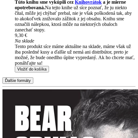
Túto knihu sme vykúpili cez
Knihovrátok
a je mierne
opotrebovaná.
Na tejto knihe už síce poznať, že ju niekto
čítal, môže jej chýbať prebal, nie je však poškodená tak, aby
to akokoľvek znižovalo zážitok z jej obsahu. Knihu sme
označili nálepkou, ktorá môže na niektorých obaloch
zanechať stopy.
9,30 €
Na sklade
Tento produkt síce máme aktuálne na sklade, máme však už
iba posledné kusy a ďalšie už nemá ani distribútor, preto je
možné, že bude onedlho úplne vypredaný. Ak ho chcete mať,
ponáhľajte sa!
Vložiť do košíka
Ďalšie formáty