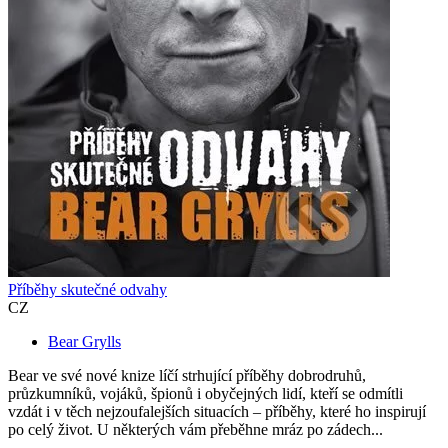
Příběhy skutečné odvahy
CZ
Bear Grylls
Bear ve své nové knize líčí strhující příběhy dobrodruhů,
průzkumníků, vojáků, špionů i obyčejných lidí, kteří se odmítli
vzdát i v těch nejzoufalejších situacích – příběhy, které ho inspirují
po celý život. U některých vám přeběhne mráz po zádech...