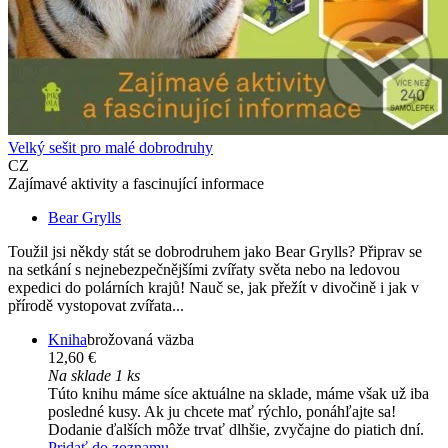
Velký sešit pro malé dobrodruhy
CZ
Zajímavé aktivity a fascinující informace
Bear Grylls
Toužil jsi někdy stát se dobrodruhem jako Bear Grylls? Připrav se
na setkání s nejnebezpečnějšími zvířaty světa nebo na ledovou
expedici do polárních krajů! Nauč se, jak přežít v divočině i jak v
přírodě vystopovat zvířata...
Kniha
brožovaná väzba
12,60 €
Na sklade 1 ks
Túto knihu máme síce aktuálne na sklade, máme však už iba
posledné kusy. Ak ju chcete mať rýchlo, ponáhľajte sa!
Dodanie ďalších môže trvať dlhšie, zvyčajne do piatich dní.
Pridať do zoznamu