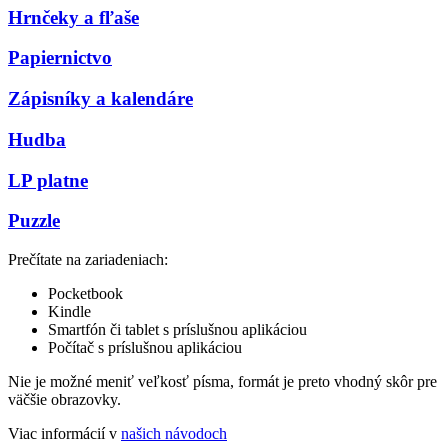
Hrnčeky a fľaše
Papiernictvo
Zápisníky a kalendáre
Hudba
LP platne
Puzzle
Prečítate na zariadeniach:
Pocketbook
Kindle
Smartfón či tablet s príslušnou aplikáciou
Počítač s príslušnou aplikáciou
Nie je možné meniť veľkosť písma, formát je preto vhodný skôr pre
väčšie obrazovky.
Viac informácií v
našich návodoch