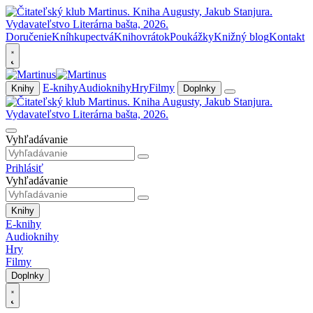
Doručenie
Kníhkupectvá
Knihovrátok
Poukážky
Knižný blog
Kontakt
E-knihy
Audioknihy
Hry
Filmy
Knihy
Doplnky
Vyhľadávanie
Prihlásiť
Vyhľadávanie
Knihy
E-knihy
Audioknihy
Hry
Filmy
Doplnky