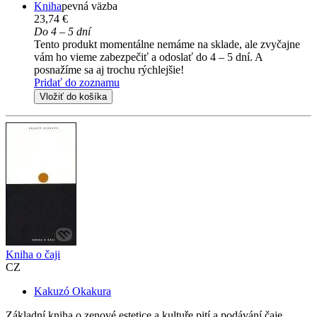
Kniha
pevná väzba
23,74 €
Do 4 – 5 dní
Tento produkt momentálne nemáme na sklade, ale zvyčajne
vám ho vieme zabezpečiť a odoslať do 4 – 5 dní. A
posnažíme sa aj trochu rýchlejšie!
Pridať do zoznamu
Vložiť do košíka
Kniha o čaji
CZ
Kakuzó Okakura
Základní kniha o zenové estetice a kultuře pití a podávání čaje