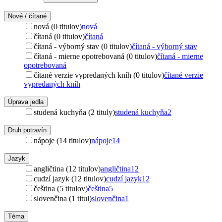
Nové / čítané
nová (0 titulov)
nová
čítaná (0 titulov)
čítaná
čítaná - výborný stav (0 titulov)
čítaná - výborný stav
čítaná - mierne opotrebovaná (0 titulov)
čítaná - mierne
opotrebovaná
čítané verzie vypredaných kníh (0 titulov)
čítané verzie
vypredaných kníh
Úprava jedla
studená kuchyňa (2 tituly)
studená kuchyňa
2
Druh potravín
nápoje (14 titulov)
nápoje
14
Jazyk
angličtina (12 titulov)
angličtina
12
cudzí jazyk (12 titulov)
cudzí jazyk
12
čeština (5 titulov)
čeština
5
slovenčina (1 titul)
slovenčina
1
Téma