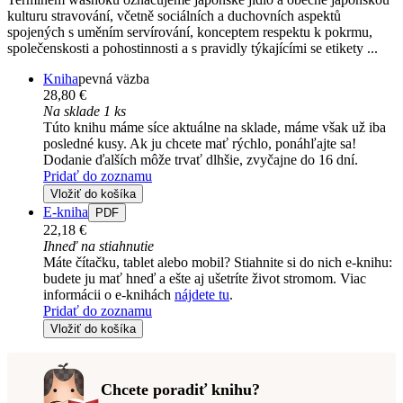
kulturu stravování, včetně sociálních a duchovních aspektů
spojených s uměním servírování, konceptem respektu k pokrmu,
společenskosti a pohostinnosti a s pravidly týkajícími se etikety ...
Kniha
pevná väzba
28,80 €
Na sklade 1 ks
Túto knihu máme síce aktuálne na sklade, máme však už iba
posledné kusy. Ak ju chcete mať rýchlo, ponáhľajte sa!
Dodanie ďalších môže trvať dlhšie, zvyčajne do 16 dní.
Pridať do zoznamu
Vložiť do košíka
E-kniha
PDF
22,18 €
Ihneď na stiahnutie
Máte čítačku, tablet alebo mobil? Stiahnite si do nich e-knihu:
budete ju mať hneď a ešte aj ušetríte život stromom. Viac
informácii o e-knihách
nájdete tu
.
Pridať do zoznamu
Vložiť do košíka
Chcete poradiť knihu?