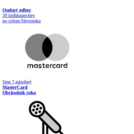
Osobný odber
20 kníhkupectiev
po celom Slovensku
Sme 7-násobný
MasterCard
Obchodník roka