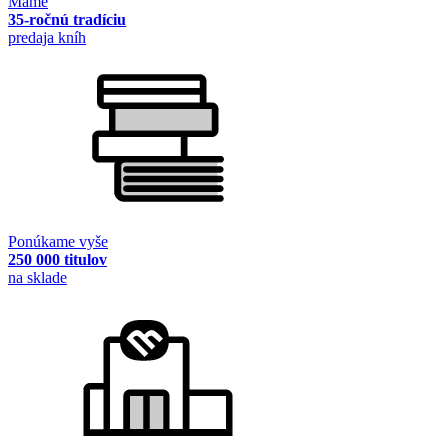
Máme
35-ročnú tradíciu
predaja kníh
Ponúkame vyše
250 000 titulov
na sklade