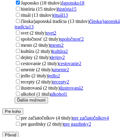
Japonsko (18 titulov)
Japonsko
18
história (15 titulov)
história
15
rituál (13 titulov)
rituál
13
čínska/japonská tradícia (13 titulov)
čínska/japonská
tradícia
13
svet (2 tituly)
svet
2
spoločnosť (2 tituly)
spoločnosť
2
mesto (2 tituly)
mesto
2
kultúra (2 tituly)
kultúra
2
dejiny (2 tituly)
dejiny
2
cestovanie (2 tituly)
cestovanie
2
umenie (2 tituly)
umenie
2
jedlo (2 tituly)
jedlo
2
recepty (2 tituly)
recepty
2
ilustrovaná (2 tituly)
ilustrovaná
2
alkohol (1 titul)
alkohol
1
Ďalšie možnosti
Pre koho
pre začiatočníkov (4 tituly)
pre začiatočníkov
4
pre gazdinky (2 tituly)
pre gazdinky
2
Pôvod