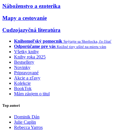
Náboženstvo a ezoterika
Mapy a cestovanie
Cudzojazyčná literatúra
Knihomoľský pomocník
Spýtajte sa Sherlocka, čo čítať
Odporúčame pre vás
Knižné tipy ušité na mieru vám
Všetky knihy
Knihy roka 2025
Bestsellery
Novinky
Pripravované
Akcie a zľavy
Kolekcie
BookTok
Mám záujem o titul
Top autori
Dominik Dán
Julie Caplin
Rebecca Yarros