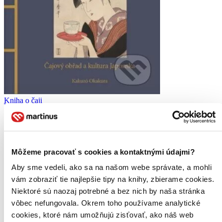
Kniha o čaji
CZ
Čajové obřady a kultura Japonska
Okakura Kakuzo
Môžeme pracovať s cookies a kontaktnými údajmi?
Kniha o čaji – jeden z klasických textů světové kultury! Seznamte se
s fascinující osobností autora Okakury Kakuzóa i s tím, jak se dostal
Aby sme vedeli, ako sa na našom webe správate, a mohli
k napsání jedné z nejvlivnějších knih dvacátého století o umění,
kráse a prostotě...
vám zobraziť tie najlepšie tipy na knihy, zbierame cookies.
Niektoré sú naozaj potrebné a bez nich by naša stránka
Kniha
pevná väzba
vôbec nefungovala. Okrem toho používame analytické
39,10 €
Na sklade 1 ks
cookies, ktoré nám umožňujú zisťovať, ako náš web