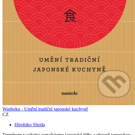
Washoku - Umění tradiční japonské kuchyně
CZ
Hirohiko Shoda
Termínem washoku označujeme japonské jídlo a obecně japonskou