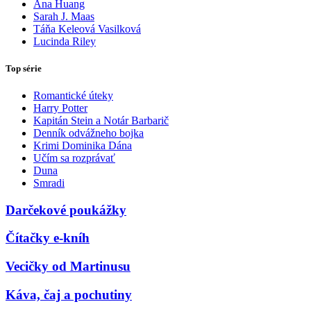
Ana Huang
Sarah J. Maas
Táňa Keleová Vasilková
Lucinda Riley
Top série
Romantické úteky
Harry Potter
Kapitán Stein a Notár Barbarič
Denník odvážneho bojka
Krimi Dominika Dána
Učím sa rozprávať
Duna
Smradi
Darčekové poukážky
Čítačky e-kníh
Vecičky od Martinusu
Káva, čaj a pochutiny