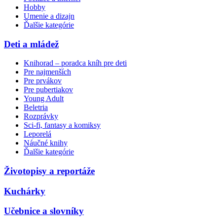
Hobby
Umenie a dizajn
Ďalšie kategórie
Deti a mládež
Knihorad – poradca kníh pre deti
Pre najmenších
Pre prvákov
Pre pubertiakov
Young Adult
Beletria
Rozprávky
Sci-fi, fantasy a komiksy
Leporelá
Náučné knihy
Ďalšie kategórie
Životopisy a reportáže
Kuchárky
Učebnice a slovníky