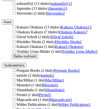
zahraničný (13 titulov)
zahraničný
13
Japonsko (13 titulov)
Japonsko
13
Slovensko (2 tituly)
Slovensko
2
Autor
Kakuzo Okakura (13 titulov)
Kakuzo Okakura
13
Okakura Kakuzo (7 titulov)
Okakura Kakuzo
7
Dávid Soboň (2 tituly)
Dávid Soboň
2
Hirohiko Shoda (2 tituly)
Hirohiko Shoda
2
Kakuzó Okakura (1 titul)
Kakuzó Okakura
1
Yoshiko Ueno-Muller (1 titul)
Yoshiko Ueno-Muller
1
Ďalšie možnosti
Vydavateľstvo
Penguin Books (2 tituly)
Penguin Books
2
nastole (2 tituly)
nastole
2
MacMillan (1 titul)
MacMillan
1
Monokel (1 titul)
Monokel
1
Shambhala (1 titul)
Shambhala
1
Prestel (1 titul)
Prestel
1
Mapcards.net (1 titul)
Mapcards.net
1
Wilder Publications (1 titul)
Wilder Publications
1