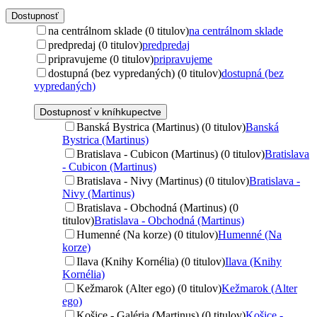
Dostupnosť
na centrálnom sklade (0 titulov)
na centrálnom sklade
predpredaj (0 titulov)
predpredaj
pripravujeme (0 titulov)
pripravujeme
dostupná (bez vypredaných) (0 titulov)
dostupná (bez
vypredaných)
Dostupnosť v kníhkupectve
Banská Bystrica (Martinus) (0 titulov)
Banská
Bystrica (Martinus)
Bratislava - Cubicon (Martinus) (0 titulov)
Bratislava
- Cubicon (Martinus)
Bratislava - Nivy (Martinus) (0 titulov)
Bratislava -
Nivy (Martinus)
Bratislava - Obchodná (Martinus) (0
titulov)
Bratislava - Obchodná (Martinus)
Humenné (Na korze) (0 titulov)
Humenné (Na
korze)
Ilava (Knihy Kornélia) (0 titulov)
Ilava (Knihy
Kornélia)
Kežmarok (Alter ego) (0 titulov)
Kežmarok (Alter
ego)
Košice - Galéria (Martinus) (0 titulov)
Košice -