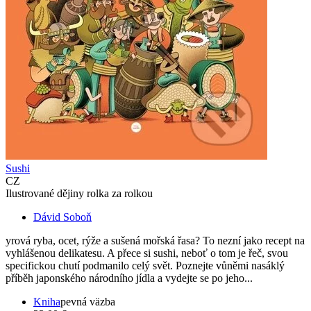
Sushi
CZ
Ilustrované dějiny rolka za rolkou
Dávid Soboň
yrová ryba, ocet, rýže a sušená mořská řasa? To nezní jako recept na
vyhlášenou delikatesu. A přece si sushi, neboť o tom je řeč, svou
specifickou chutí podmanilo celý svět. Poznejte vůněmi nasáklý
příběh japonského národního jídla a vydejte se po jeho...
Kniha
pevná väzba