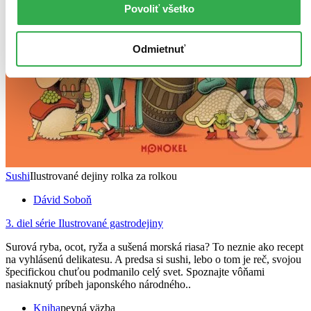
Povoliť všetko
Odmietnuť
Sushi
Ilustrované dejiny rolka za rolkou
Dávid Soboň
3. diel série
Ilustrované gastrodejiny
Surová ryba, ocot, ryža a sušená morská riasa? To neznie ako recept
na vyhlásenú delikatesu. A predsa si sushi, lebo o tom je reč, svojou
špecifickou chuťou podmanilo celý svet. Spoznajte vôňami
nasiaknutý príbeh japonského národného..
Kniha
pevná väzba