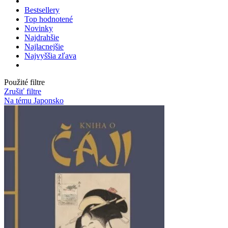
Bestsellery
Top hodnotené
Novinky
Najdrahšie
Najlacnejšie
Najvyššia zľava
Použité filtre
Zrušiť filtre
Na tému Japonsko