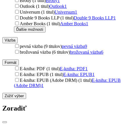
Brody (1 titul)
Brody
1
Outlook (1 titul)
Outlook
1
Universum (1 titul)
Universum
1
Double 9 Books LLP (1 titul)
Double 9 Books LLP
1
Amber Books (1 titul)
Amber Books
1
Ďalšie možnosti
Väzba
pevná väzba (9 titulov)
pevná väzba
9
brožovaná väzba (6 titulov)
brožovaná väzba
6
Formát
E-kniha: PDF (1 titul)
E-kniha: PDF
1
E-kniha: EPUB (1 titul)
E-kniha: EPUB
1
E-kniha: EPUB (Adobe DRM) (1 titul)
E-kniha: EPUB
(Adobe DRM)
1
Zúžiť výber
Zoradiť