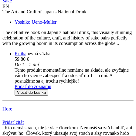
Sake
EN
The Art and Craft of Japan's National Drink
Yoshiko Ueno-Muller
The definitive book on Japan’s national drink, this visually stunning
celebration of the culture, craft, and history of sake pairs perfectly
with the growing boom in its consumption across the globe...
Kniha
pevná väzba
59,80 €
Do 1 – 5 dní
Tento produkt momentálne nemáme na sklade, ale zvyčajne
vám ho vieme zabezpečiť a odoslať do 1 – 5 dní. A
posnažíme sa aj trochu rýchlejšie!
Pridať do zoznamu
Vložiť do košíka
Hore
Pridať citát
Kto nemá strach, nie je viac človekom. Nemusíš sa zaň hanbiť, ani
skrývať ho. Človek, ktorý ukazuje svoj strach a slzy rovnako hrdo