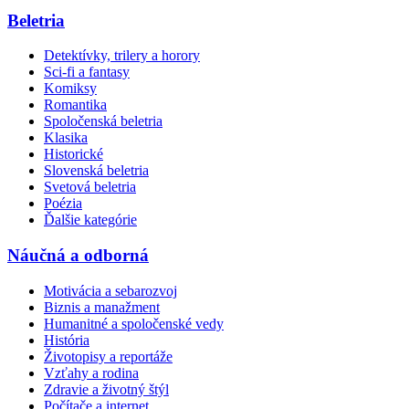
Beletria
Detektívky, trilery a horory
Sci-fi a fantasy
Komiksy
Romantika
Spoločenská beletria
Klasika
Historické
Slovenská beletria
Svetová beletria
Poézia
Ďalšie kategórie
Náučná a odborná
Motivácia a sebarozvoj
Biznis a manažment
Humanitné a spoločenské vedy
História
Životopisy a reportáže
Vzťahy a rodina
Zdravie a životný štýl
Počítače a internet