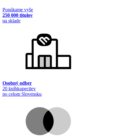
Ponúkame vyše
250 000 titulov
na sklade
Osobný odber
20 kníhkupectiev
po celom Slovensku