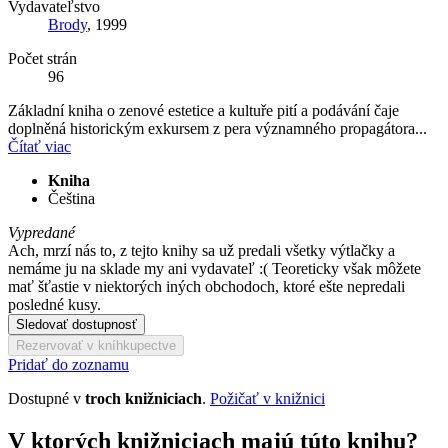
Vydavateľstvo
Brody
, 1999
Počet strán
96
Základní kniha o zenové estetice a kultuře pití a podávání čaje
doplněná historickým exkursem z pera významného propagátora...
Čítať viac
Kniha
Čeština
Vypredané
Ach, mrzí nás to, z tejto knihy sa už predali všetky výtlačky a
nemáme ju na sklade my ani vydavateľ :( Teoreticky však môžete
mať šťastie v niektorých iných obchodoch, ktoré ešte nepredali
posledné kusy.
Sledovať dostupnosť
Rezervovať v kníhkupectve
Pridať do zoznamu
Dostupné v
troch knižniciach
.
Požičať v knižnici
V ktorých knižniciach majú túto knihu?