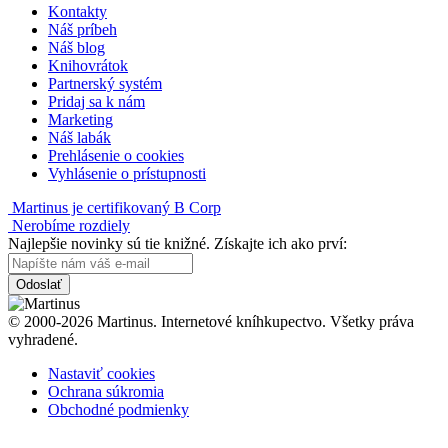
Kontakty
Náš príbeh
Náš blog
Knihovrátok
Partnerský systém
Pridaj sa k nám
Marketing
Náš labák
Prehlásenie o cookies
Vyhlásenie o prístupnosti
Martinus je certifikovaný B Corp
Nerobíme rozdiely
Najlepšie novinky sú tie knižné. Získajte ich ako prví:
Odoslať
© 2000-2026 Martinus. Internetové kníhkupectvo. Všetky práva
vyhradené.
Nastaviť cookies
Ochrana súkromia
Obchodné podmienky