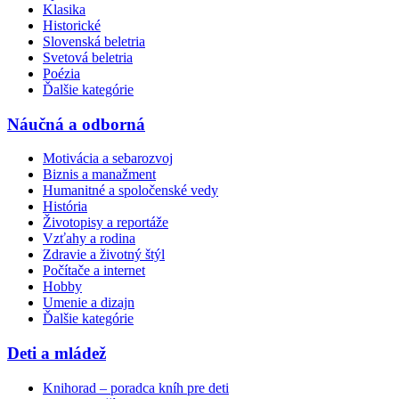
Klasika
Historické
Slovenská beletria
Svetová beletria
Poézia
Ďalšie kategórie
Náučná a odborná
Motivácia a sebarozvoj
Biznis a manažment
Humanitné a spoločenské vedy
História
Životopisy a reportáže
Vzťahy a rodina
Zdravie a životný štýl
Počítače a internet
Hobby
Umenie a dizajn
Ďalšie kategórie
Deti a mládež
Knihorad – poradca kníh pre deti