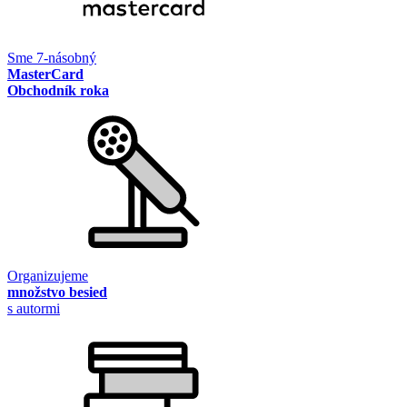
Sme 7-násobný
MasterCard
Obchodník roka
Organizujeme
množstvo besied
s autormi