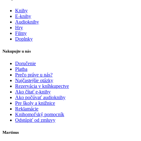
Knihy
E-knihy
Audioknihy
Hry
Filmy
Doplnky
Nakupujte u nás
Doručenie
Platba
Prečo práve u nás?
Najčastejšie otázky
Rezervácia v kníhkupectve
Ako čítať e-knihy
Ako počúvať audioknihy
Pre školy a knižnice
Reklamácie
Knihomoľský pomocník
Odstúpiť od zmluvy
Martinus