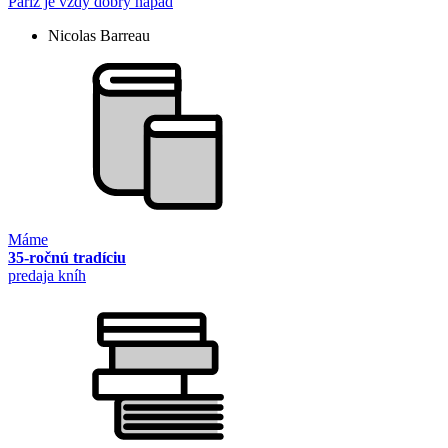
Paríž je vždy dobrý nápad
Nicolas Barreau
Máme
35-ročnú tradíciu
predaja kníh