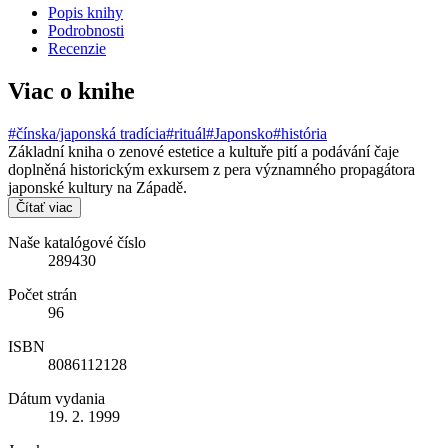
Popis knihy
Podrobnosti
Recenzie
Viac o knihe
#čínska/japonská tradícia
#rituál
#Japonsko
#história
Základní kniha o zenové estetice a kultuře pití a podávání čaje
doplněná historickým exkursem z pera významného propagátora
japonské kultury na Západě.
Čítať viac
Naše katalógové číslo
289430
Počet strán
96
ISBN
8086112128
Dátum vydania
19. 2. 1999