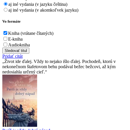
aj iné vydania (v jazyku čeština)
aj iné vydania (v akomkoľvek jazyku)
Vo formáte
Kniha (vrátane čítaných)
E-kniha
Audiokniha
Sledovať titul
Pridať citát
Život ide ďalej. Vždy to nejako išlo ďalej. Pochodeň, ktorú v
nekonečnom štafetovom behu podával bežec bežcovi, až kým
nedosiahla určený cieľ.