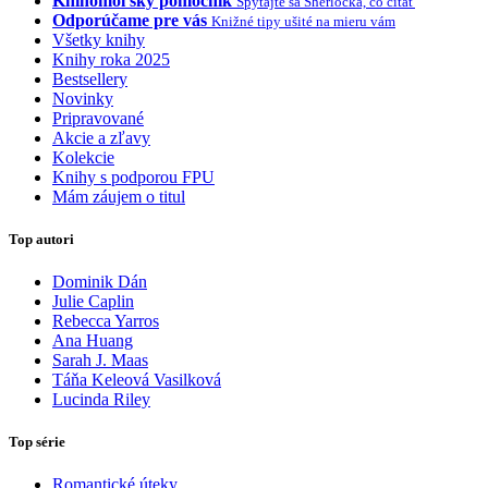
Knihomoľský pomocník
Spýtajte sa Sherlocka, čo čítať
Odporúčame pre vás
Knižné tipy ušité na mieru vám
Všetky knihy
Knihy roka 2025
Bestsellery
Novinky
Pripravované
Akcie a zľavy
Kolekcie
Knihy s podporou FPU
Mám záujem o titul
Top autori
Dominik Dán
Julie Caplin
Rebecca Yarros
Ana Huang
Sarah J. Maas
Táňa Keleová Vasilková
Lucinda Riley
Top série
Romantické úteky