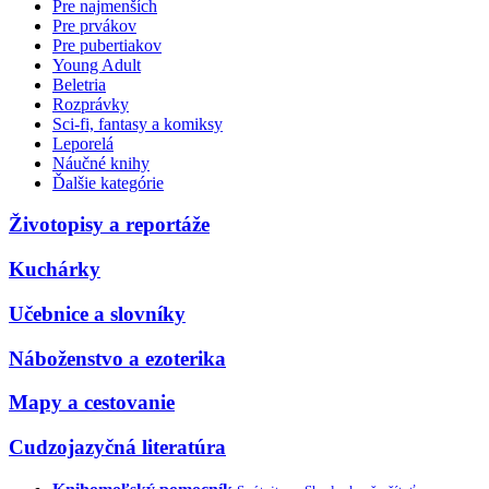
Pre najmenších
Pre prvákov
Pre pubertiakov
Young Adult
Beletria
Rozprávky
Sci-fi, fantasy a komiksy
Leporelá
Náučné knihy
Ďalšie kategórie
Životopisy a reportáže
Kuchárky
Učebnice a slovníky
Náboženstvo a ezoterika
Mapy a cestovanie
Cudzojazyčná literatúra