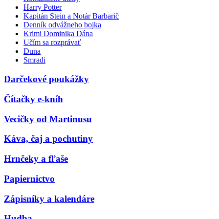
Harry Potter
Kapitán Stein a Notár Barbarič
Denník odvážneho bojka
Krimi Dominika Dána
Učím sa rozprávať
Duna
Smradi
Darčekové poukážky
Čítačky e-kníh
Vecičky od Martinusu
Káva, čaj a pochutiny
Hrnčeky a fľaše
Papiernictvo
Zápisníky a kalendáre
Hudba