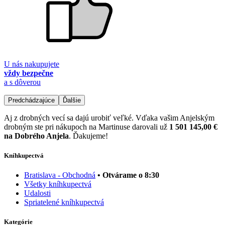
U nás nakupujete
vždy bezpečne
a s dôverou
Predchádzajúce
Ďalšie
Aj z drobných vecí sa dajú urobiť veľké. Vďaka vašim Anjelským
drobným ste pri nákupoch na Martinuse darovali už
1 501 145,00 €
na Dobrého Anjela
. Ďakujeme!
Kníhkupectvá
Bratislava - Obchodná
• Otvárame o 8:30
Všetky kníhkupectvá
Udalosti
Spriatelené kníhkupectvá
Kategórie