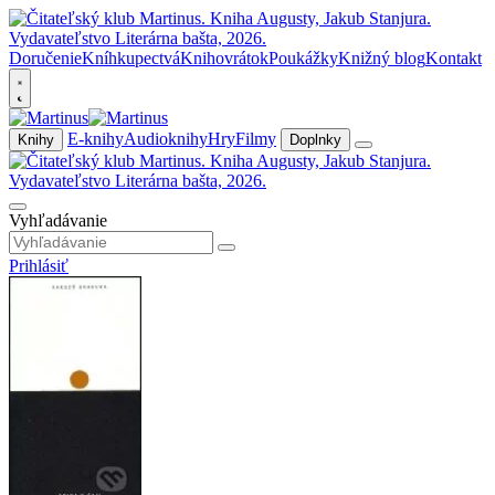
Doručenie
Kníhkupectvá
Knihovrátok
Poukážky
Knižný blog
Kontakt
E-knihy
Audioknihy
Hry
Filmy
Knihy
Doplnky
Vyhľadávanie
Prihlásiť