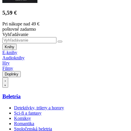
5,59 €
Pri nákupe nad 49 €
poštovné zadarmo
Vyhľadávanie
Knihy
E-knihy
Audioknihy
Hry
Filmy
Doplnky
Beletria
Detektívky, trilery a horory
Sci-fi a fantasy
Komiksy
Romantika
Spoločenská beletria