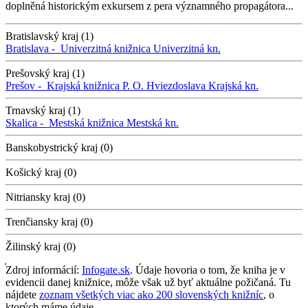
doplněná historickým exkursem z pera významného propagátora...
Bratislavský kraj (1)
Bratislava -
Univerzitná knižnica
Univerzitná kn.
Prešovský kraj (1)
Prešov -
Krajská knižnica P. O. Hviezdoslava
Krajská kn.
Trnavský kraj (1)
Skalica -
Mestská knižnica
Mestská kn.
Banskobystrický kraj (0)
Košický kraj (0)
Nitriansky kraj (0)
Trenčiansky kraj (0)
Žilinský kraj (0)
Zdroj informácií:
Infogate.sk
. Údaje hovoria o tom, že kniha je v
evidencii danej knižnice, môže však už byť aktuálne požičaná. Tu
nájdete
zoznam všetkých viac ako 200 slovenských knižníc
, o
ktorých máme údaje.