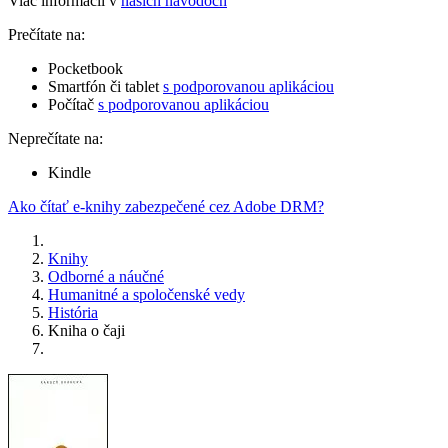
Viac informácií v
našich návodoch
Prečítate na:
Pocketbook
Smartfón či tablet
s podporovanou aplikáciou
Počítač
s podporovanou aplikáciou
Neprečítate na:
Kindle
Ako čítať e-knihy zabezpečené cez Adobe DRM?
Knihy
Odborné a náučné
Humanitné a spoločenské vedy
História
Kniha o čaji