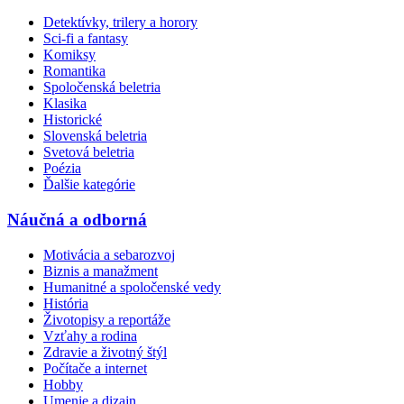
Detektívky, trilery a horory
Sci-fi a fantasy
Komiksy
Romantika
Spoločenská beletria
Klasika
Historické
Slovenská beletria
Svetová beletria
Poézia
Ďalšie kategórie
Náučná a odborná
Motivácia a sebarozvoj
Biznis a manažment
Humanitné a spoločenské vedy
História
Životopisy a reportáže
Vzťahy a rodina
Zdravie a životný štýl
Počítače a internet
Hobby
Umenie a dizajn