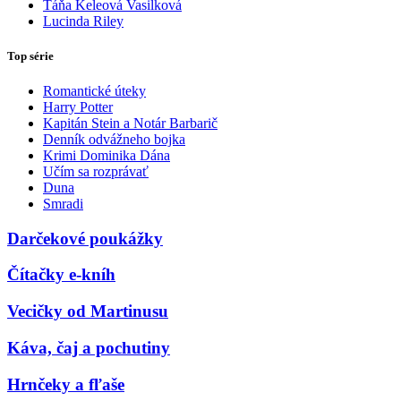
Táňa Keleová Vasilková
Lucinda Riley
Top série
Romantické úteky
Harry Potter
Kapitán Stein a Notár Barbarič
Denník odvážneho bojka
Krimi Dominika Dána
Učím sa rozprávať
Duna
Smradi
Darčekové poukážky
Čítačky e-kníh
Vecičky od Martinusu
Káva, čaj a pochutiny
Hrnčeky a fľaše