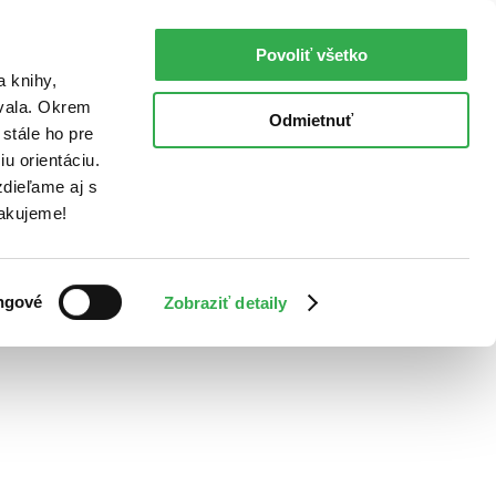
Povoliť všetko
a knihy,
ovala. Okrem
Odmietnuť
stále ho pre
u orientáciu.
dieľame aj s
Ďakujeme!
ngové
Zobraziť detaily