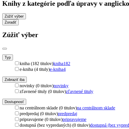
Knihy z kategórie podľa úpravy v anglick
Zúžiť výber
Zoradiť
Zúžiť výber
Typ
kniha (182 titulov)
kniha
182
e-kniha (4 tituly)
e-kniha
4
Zobraziť iba
novinky (0 titulov)
novinky
zľavnené tituly (0 titulov)
zľavnené tituly
Dostupnosť
na centrálnom sklade (0 titulov)
na centrálnom sklade
predpredaj (0 titulov)
predpredaj
pripravujeme (0 titulov)
pripravujeme
dostupná (bez vypredaných) (0 titulov)
dostupná (bez vypre