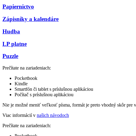
Papiernictvo
Zápisníky a kalendáre
Hudba
LP platne
Puzzle
Prečítate na zariadeniach:
Pocketbook
Kindle
Smartfón či tablet s príslušnou aplikáciou
Počítač s príslušnou aplikáciou
Nie je možné meniť veľkosť písma, formát je preto vhodný skôr pre 
Viac informácií v
našich návodoch
Prečítate na zariadeniach:
Pocketbook