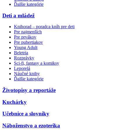
Ďalšie kategórie
Deti a mládež
Knihorad – poradca kníh pre deti
Pre najmenších
Pre prvákov
Pre pubertiakov
Young Adult
Beletria
Rozprávky
Sci-fi, fantasy a komiksy
Leporelá
Náučné knihy
Ďalšie kategórie
Životopisy a reportáže
Kuchárky
Učebnice a slovníky
Náboženstvo a ezoterika