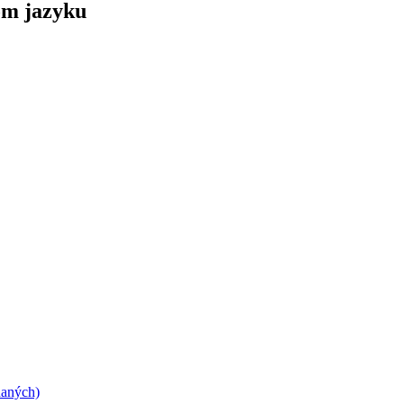
om jazyku
daných)