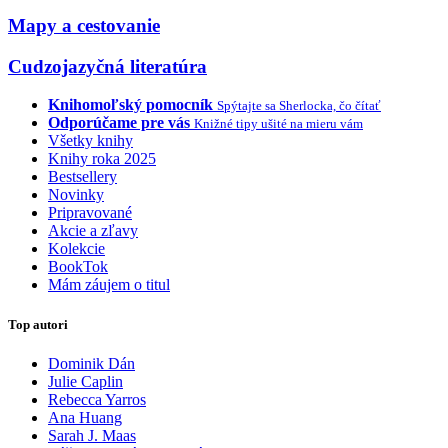
Mapy a cestovanie
Cudzojazyčná literatúra
Knihomoľský pomocník
Spýtajte sa Sherlocka, čo čítať
Odporúčame pre vás
Knižné tipy ušité na mieru vám
Všetky knihy
Knihy roka 2025
Bestsellery
Novinky
Pripravované
Akcie a zľavy
Kolekcie
BookTok
Mám záujem o titul
Top autori
Dominik Dán
Julie Caplin
Rebecca Yarros
Ana Huang
Sarah J. Maas