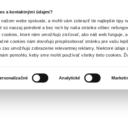
es a kontaktnými údajmi?
našom webe správate, a mohli vám zobraziť tie najlepšie tipy n
é sú naozaj potrebné a bez nich by naša stránka vôbec nefung
 cookies, ktoré nám umožňujú zisťovať, ako náš web funguje, a 
ačné cookies nám dovoľujú prispôsobovať stránku pre vašu lepši
zas umožňujú zobrazenie relevantnej reklamy. Niektoré údaje z
y nám pomohlo, keby sme mohli používať všetky tieto cookies. 
ersonalizačné
Analytické
Marketi