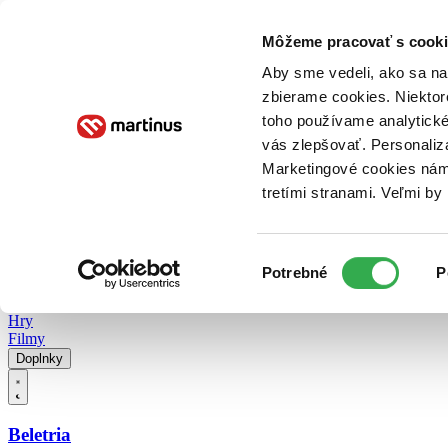
Doručenie
Kníhkupectvá
Knihovrátok
Poukážky
Knižný blog
Kontakt
Môžeme pracovať s cooki
Aby sme vedeli, ako sa na 
zbierame cookies. Niektor
E-knihy
Audioknihy
Hry
Filmy
Knihy
Doplnky
toho používame analytické
vás zlepšovať. Personaliz
Vyhľadávanie
Marketingové cookies nám 
tretími stranami. Veľmi b
Prihlásiť
Vyhľadávanie
Výber
Knihy
Potrebné
P
súhlasu
E-knihy
Audioknihy
Hry
Filmy
Doplnky
Beletria