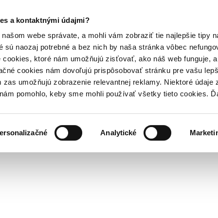
es a kontaktnými údajmi?
našom webe správate, a mohli vám zobraziť tie najlepšie tipy n
é sú naozaj potrebné a bez nich by naša stránka vôbec nefung
 cookies, ktoré nám umožňujú zisťovať, ako náš web funguje, a 
ačné cookies nám dovoľujú prispôsobovať stránku pre vašu lepši
zas umožňujú zobrazenie relevantnej reklamy. Niektoré údaje z
y nám pomohlo, keby sme mohli používať všetky tieto cookies. 
ersonalizačné
Analytické
Marketi