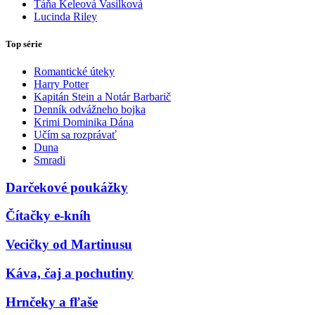
Táňa Keleová Vasilková
Lucinda Riley
Top série
Romantické úteky
Harry Potter
Kapitán Stein a Notár Barbarič
Denník odvážneho bojka
Krimi Dominika Dána
Učím sa rozprávať
Duna
Smradi
Darčekové poukážky
Čítačky e-kníh
Vecičky od Martinusu
Káva, čaj a pochutiny
Hrnčeky a fľaše