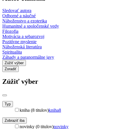
Sledovať autora
Odborné a náučné
Náboženstvo a ezoterika
Humanitné a spoločenské vedy
Filozofia
Motivácia a sebarozvoj
Pozitívne myslenie
Náboženská literatúra
Spiritualita
Záhady a paranormálne javy
Zúžiť výber
Zoradiť
Zúžiť výber
Typ
kniha (8 titulov)
kniha
8
Zobraziť iba
novinky (0 titulov)
novinky