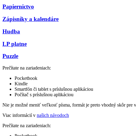
Papiernictvo
Zápisníky a kalendáre
Hudba
LP platne
Puzzle
Prečítate na zariadeniach:
Pocketbook
Kindle
Smartfón či tablet s príslušnou aplikáciou
Počítač s príslušnou aplikáciou
Nie je možné meniť veľkosť písma, formát je preto vhodný skôr pre 
Viac informácií v
našich návodoch
Prečítate na zariadeniach:
Pocketbook