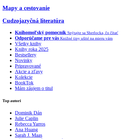
Mapy a cestovanie
Cudzojazyčná literatúra
Knihomoľský pomocník
Spýtajte sa Sherlocka, čo čítať
Odporúčame pre vás
Knižné tipy ušité na mieru vám
Všetky knihy
Knihy roka 2025
Bestsellery
Novinky
Pripravované
Akcie a zľavy
Kolekcie
BookTok
Mám záujem o titul
Top autori
Dominik Dán
Julie Caplin
Rebecca Yarros
Ana Huang
Sarah J. Maas