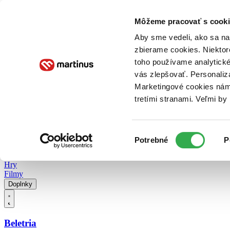
Doručenie
Kníhkupectvá
Knihovrátok
Poukážky
Knižný blog
Kontakt
Môžeme pracovať s cooki
Aby sme vedeli, ako sa na 
zbierame cookies. Niektor
E-knihy
Audioknihy
Hry
Filmy
Knihy
Doplnky
toho používame analytické
vás zlepšovať. Personaliz
Vyhľadávanie
Marketingové cookies nám 
tretími stranami. Veľmi b
Prihlásiť
Vyhľadávanie
Výber
Knihy
Potrebné
P
súhlasu
E-knihy
Audioknihy
Hry
Filmy
Doplnky
Beletria