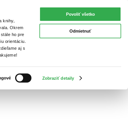
Povoliť všetko
a knihy,
ovala. Okrem
Odmietnuť
stále ho pre
u orientáciu.
dieľame aj s
Ďakujeme!
ngové
Zobraziť detaily