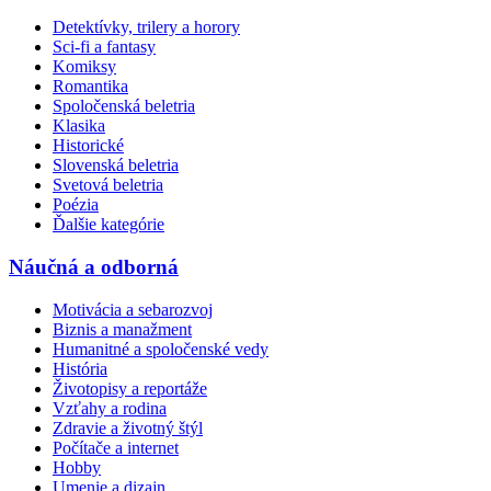
Detektívky, trilery a horory
Sci-fi a fantasy
Komiksy
Romantika
Spoločenská beletria
Klasika
Historické
Slovenská beletria
Svetová beletria
Poézia
Ďalšie kategórie
Náučná a odborná
Motivácia a sebarozvoj
Biznis a manažment
Humanitné a spoločenské vedy
História
Životopisy a reportáže
Vzťahy a rodina
Zdravie a životný štýl
Počítače a internet
Hobby
Umenie a dizajn