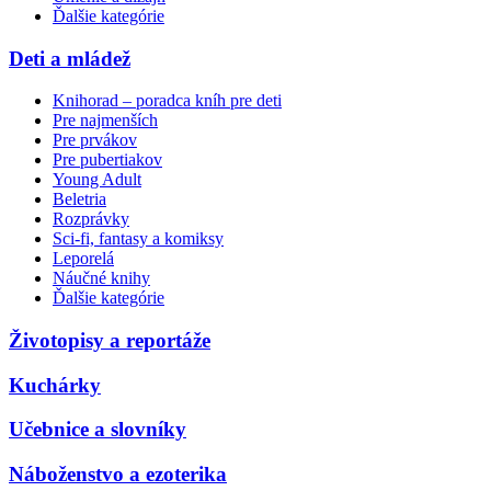
Ďalšie kategórie
Deti a mládež
Knihorad – poradca kníh pre deti
Pre najmenších
Pre prvákov
Pre pubertiakov
Young Adult
Beletria
Rozprávky
Sci-fi, fantasy a komiksy
Leporelá
Náučné knihy
Ďalšie kategórie
Životopisy a reportáže
Kuchárky
Učebnice a slovníky
Náboženstvo a ezoterika