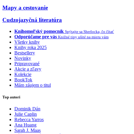
Mapy a cestovanie
Cudzojazyčná literatúra
Knihomoľský pomocník
Spýtajte sa Sherlocka, čo čítať
Odporúčame pre vás
Knižné tipy ušité na mieru vám
Všetky knihy
Knihy roka 2025
Bestsellery
Novinky
Pripravované
Akcie a zľavy
Kolekcie
BookTok
Mám záujem o titul
Top autori
Dominik Dán
Julie Caplin
Rebecca Yarros
Ana Huang
Sarah J. Maas