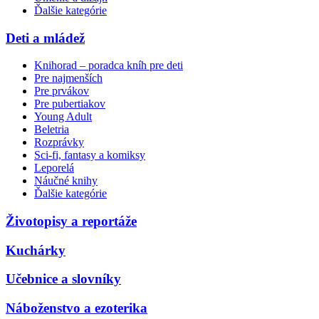
Ďalšie kategórie
Deti a mládež
Knihorad – poradca kníh pre deti
Pre najmenších
Pre prvákov
Pre pubertiakov
Young Adult
Beletria
Rozprávky
Sci-fi, fantasy a komiksy
Leporelá
Náučné knihy
Ďalšie kategórie
Životopisy a reportáže
Kuchárky
Učebnice a slovníky
Náboženstvo a ezoterika