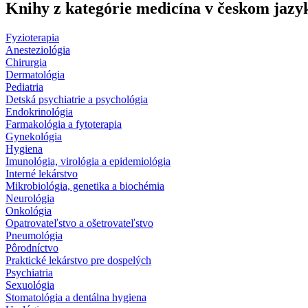
Knihy z kategórie medicína v českom jazy
Fyzioterapia
Anesteziológia
Chirurgia
Dermatológia
Pediatria
Detská psychiatrie a psychológia
Endokrinológia
Farmakológia a fytoterapia
Gynekológia
Hygiena
Imunológia, virológia a epidemiológia
Interné lekárstvo
Mikrobiológia, genetika a biochémia
Neurológia
Onkológia
Opatrovateľstvo a ošetrovateľstvo
Pneumológia
Pôrodníctvo
Praktické lekárstvo pre dospelých
Psychiatria
Sexuológia
Stomatológia a dentálna hygiena