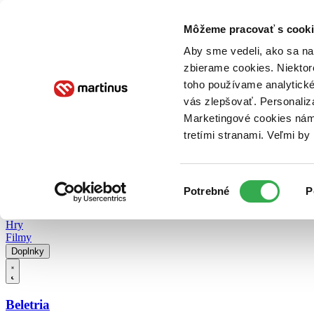
Doručenie
Kníhkupectvá
Knihovrátok
Poukážky
Knižný blog
Kontakt
Môžeme pracovať s cooki
Aby sme vedeli, ako sa na 
zbierame cookies. Niektor
E-knihy
Audioknihy
Hry
Filmy
Knihy
Doplnky
toho používame analytické
vás zlepšovať. Personaliz
Vyhľadávanie
Marketingové cookies nám 
tretími stranami. Veľmi b
Prihlásiť
Vyhľadávanie
Výber
Knihy
Potrebné
P
súhlasu
E-knihy
Audioknihy
Hry
Filmy
Doplnky
Beletria