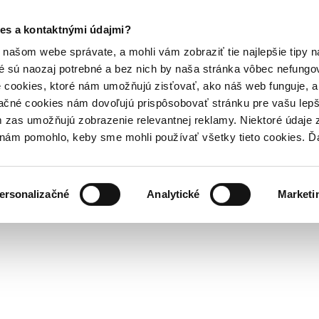
es a kontaktnými údajmi?
našom webe správate, a mohli vám zobraziť tie najlepšie tipy n
é sú naozaj potrebné a bez nich by naša stránka vôbec nefung
 cookies, ktoré nám umožňujú zisťovať, ako náš web funguje, a 
ačné cookies nám dovoľujú prispôsobovať stránku pre vašu lepši
zas umožňujú zobrazenie relevantnej reklamy. Niektoré údaje z
y nám pomohlo, keby sme mohli používať všetky tieto cookies. 
ersonalizačné
Analytické
Marketi