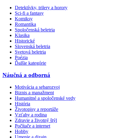
Detektívky, trilery a horory
Sci-fi a fantasy
Komiksy
Romantika
Spoločenská beletria
Klasika
Historické
Slovenská beletria
Svetová beletria
Poézia
Ďalšie kategórie
Náučná a odborná
Motivácia a sebarozvoj
Biznis a manažment
Humanitné a spoločenské vedy
História
Životopisy a reportáže
Vzťahy a rodina
Zdravie a životný štýl
Počítače a internet
Hobby
Umenie a dizajn