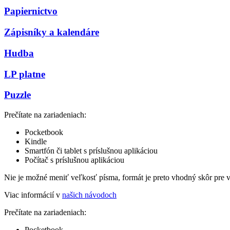
Papiernictvo
Zápisníky a kalendáre
Hudba
LP platne
Puzzle
Prečítate na zariadeniach:
Pocketbook
Kindle
Smartfón či tablet s príslušnou aplikáciou
Počítač s príslušnou aplikáciou
Nie je možné meniť veľkosť písma, formát je preto vhodný skôr pre 
Viac informácií v
našich návodoch
Prečítate na zariadeniach:
Pocketbook