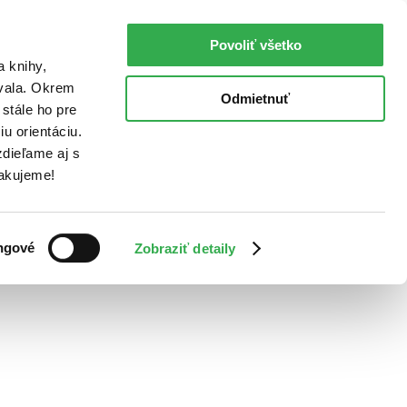
Povoliť všetko
a knihy,
ovala. Okrem
Odmietnuť
stále ho pre
u orientáciu.
dieľame aj s
Ďakujeme!
ngové
Zobraziť detaily