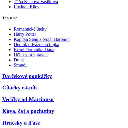
Táňa Keleová Vasilková
Lucinda Riley
Top série
Romantické úteky
Harry Potter
Kapitán Stein a Notár Barbarič
Denník odvážneho bojka
Krimi Dominika Dána
Učím sa rozprávať
Duna
Smradi
Darčekové poukážky
Čítačky e-kníh
Vecičky od Martinusu
Káva, čaj a pochutiny
Hrnčeky a fľaše