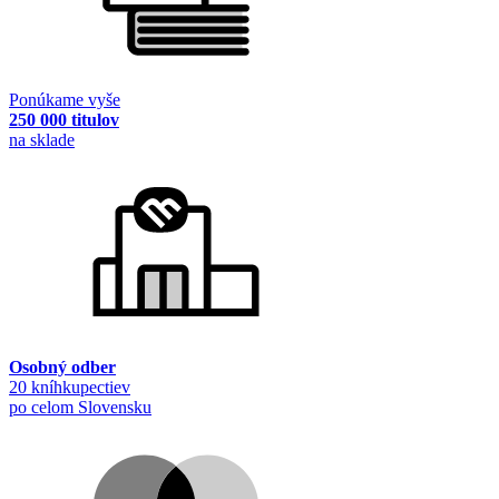
Ponúkame vyše
250 000 titulov
na sklade
Osobný odber
20 kníhkupectiev
po celom Slovensku