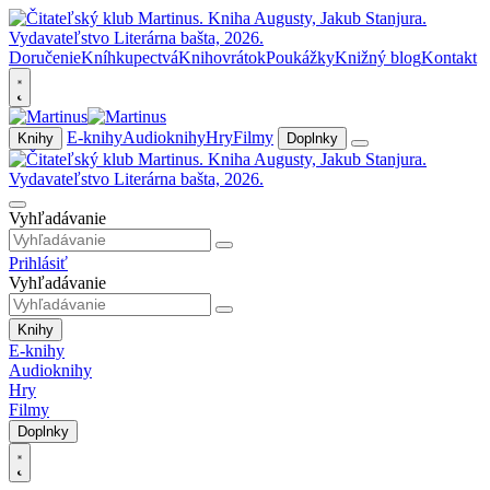
Doručenie
Kníhkupectvá
Knihovrátok
Poukážky
Knižný blog
Kontakt
E-knihy
Audioknihy
Hry
Filmy
Knihy
Doplnky
Vyhľadávanie
Prihlásiť
Vyhľadávanie
Knihy
E-knihy
Audioknihy
Hry
Filmy
Doplnky