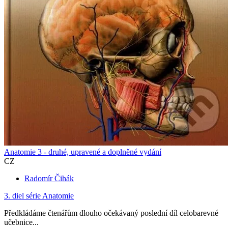
Anatomie 3 - druhé, upravené a doplněné vydání
CZ
Radomír Čihák
3. diel série
Anatomie
Předkládáme čtenářům dlouho očekávaný poslední díl celobarevné
učebnice...