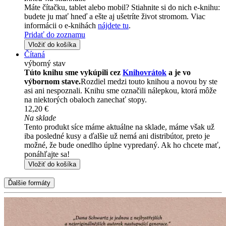
Máte čítačku, tablet alebo mobil? Stiahnite si do nich e-knihu:
budete ju mať hneď a ešte aj ušetríte život stromom. Viac
informácii o e-knihách
nájdete tu
.
Pridať do zoznamu
Vložiť do košíka
Čítaná
výborný stav
Túto knihu sme vykúpili cez
Knihovrátok
a je vo
výbornom stave.
Rozdiel medzi touto knihou a novou by ste
asi ani nespoznali. Knihu sme označili nálepkou, ktorá môže
na niektorých obaloch zanechať stopy.
12,20 €
Na sklade
Tento produkt síce máme aktuálne na sklade, máme však už
iba posledné kusy a ďalšie už nemá ani distribútor, preto je
možné, že bude onedlho úplne vypredaný. Ak ho chcete mať,
ponáhľajte sa!
Vložiť do košíka
Ďalšie formáty