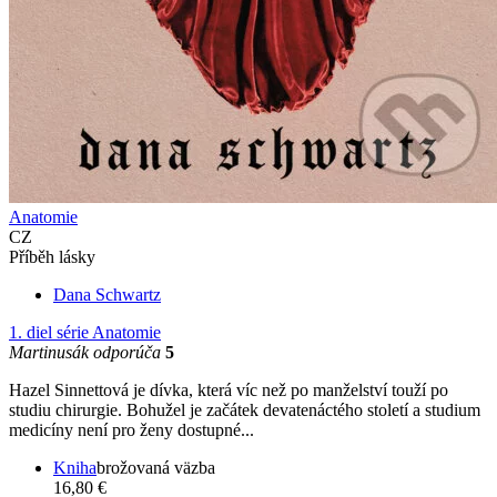
Anatomie
CZ
Příběh lásky
Dana Schwartz
1. diel série
Anatomie
Martinusák odporúča
5
Hazel Sinnettová je dívka, která víc než po manželství touží po
studiu chirurgie. Bohužel je začátek devatenáctého století a studium
medicíny není pro ženy dostupné...
Kniha
brožovaná väzba
16,80 €