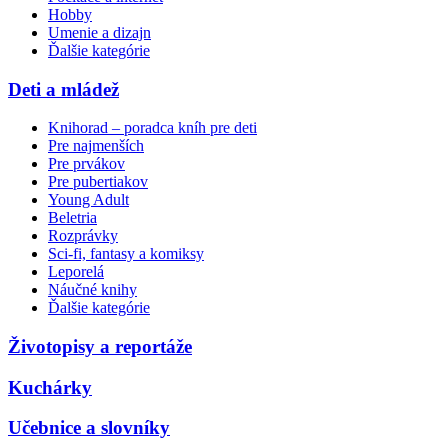
Hobby
Umenie a dizajn
Ďalšie kategórie
Deti a mládež
Knihorad – poradca kníh pre deti
Pre najmenších
Pre prvákov
Pre pubertiakov
Young Adult
Beletria
Rozprávky
Sci-fi, fantasy a komiksy
Leporelá
Náučné knihy
Ďalšie kategórie
Životopisy a reportáže
Kuchárky
Učebnice a slovníky