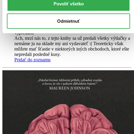
Povoliť všetko
Tento díl obsahuje gastropulmonální a urogenitální systém a
soustavu žláz s vnitřní sekrecí, která je koncipována jako funkční
systém.
Odmietnuť
Kniha
pevná väzba
Vypredané
Ach, mrzí nás to, z tejto knihy sa už predali všetky výtlačky a
nemáme ju na sklade my ani vydavateľ :( Teoreticky však
môžete mať šťastie v niektorých iných obchodoch, ktoré ešte
nepredali posledné kusy.
Pridať do zoznamu