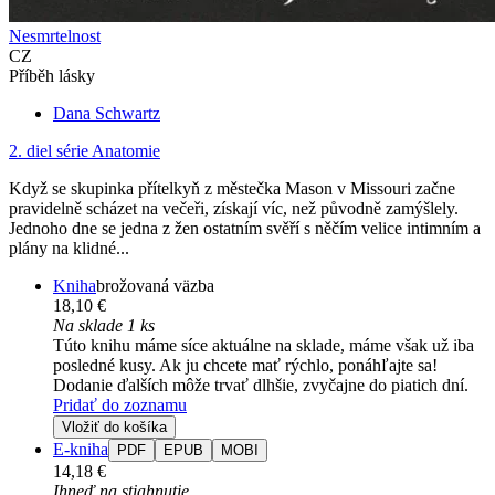
Nesmrtelnost
CZ
Příběh lásky
Dana Schwartz
2. diel série
Anatomie
Když se skupinka přítelkyň z městečka Mason v Missouri začne
pravidelně scházet na večeři, získají víc, než původně zamýšlely.
Jednoho dne se jedna z žen ostatním svěří s něčím velice intimním a
plány na klidné...
Kniha
brožovaná väzba
18,10 €
Na sklade 1 ks
Túto knihu máme síce aktuálne na sklade, máme však už iba
posledné kusy. Ak ju chcete mať rýchlo, ponáhľajte sa!
Dodanie ďalších môže trvať dlhšie, zvyčajne do piatich dní.
Pridať do zoznamu
Vložiť do košíka
E-kniha
PDF
EPUB
MOBI
14,18 €
Ihneď na stiahnutie