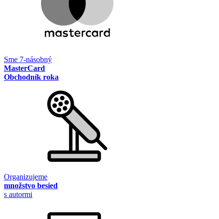
Sme 7-násobný
MasterCard
Obchodník roka
Organizujeme
množstvo besied
s autormi