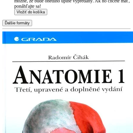
možné, že bude onedlho úplne vypredaný. Ak ho chcete mať,
ponáhľajte sa!
Vložiť do košíka
Ďalšie formáty