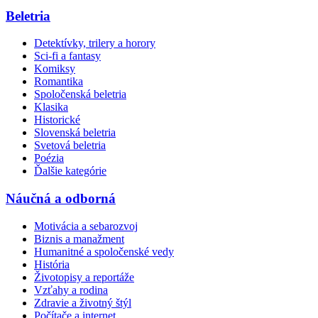
Beletria
Detektívky, trilery a horory
Sci-fi a fantasy
Komiksy
Romantika
Spoločenská beletria
Klasika
Historické
Slovenská beletria
Svetová beletria
Poézia
Ďalšie kategórie
Náučná a odborná
Motivácia a sebarozvoj
Biznis a manažment
Humanitné a spoločenské vedy
História
Životopisy a reportáže
Vzťahy a rodina
Zdravie a životný štýl
Počítače a internet