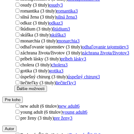
osudy (3 tituly)
osudy
3
romantika (3 tituly)
romantika
3
silná žena (3 tituly)
silná žena
3
odkaz (3 tituly)
odkaz
3
štúdium (3 tituly)
štúdium
3
skúška (3 tituly)
skúška
3
monarchia (3 tituly)
monarchia
3
odhaľovanie tajomstiev (3 tituly)
odhaľovanie tajomstiev
3
záchrana života/životov (3 tituly)
záchrana života/životov
3
príbeh lásky (3 tituly)
príbeh lásky
3
cholera (3 tituly)
cholera
3
gotika (3 tituly)
gotika
3
úspešný chirurg (3 tituly)
úspešný chirurg
3
liečiteľky (3 tituly)
liečiteľky
3
Ďalšie možnosti
Pre koho
new adult (6 titulov)
new adult
6
young adult (6 titulov)
young adult
6
pre ženy (3 tituly)
pre ženy
3
Autor