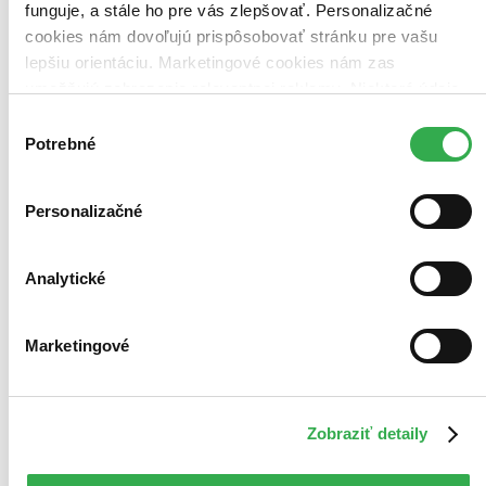
funguje, a stále ho pre vás zlepšovať. Personalizačné
cookies nám dovoľujú prispôsobovať stránku pre vašu
lepšiu orientáciu. Marketingové cookies nám zas
umožňujú zobrazenie relevantnej reklamy. Niektoré údaje
zdieľame aj s tretími stranami. Veľmi by nám pomohlo,
Výber
keby sme mohli používať všetky tieto cookies. Ďakujeme!
Potrebné
súhlasu
Personalizačné
Analytické
Marketingové
Anatomie 2
CZ
Druhé, upravené a doplněné vydání
Zobraziť detaily
Radomír Čihák
2. diel série
Anatomie