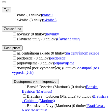
Typ
kniha (9 titulov)
kniha
9
e-kniha (3 tituly)
e-kniha
3
Zobraziť iba
novinky (0 titulov)
novinky
zľavnené tituly (0 titulov)
zľavnené tituly
Dostupnosť
na centrálnom sklade (0 titulov)
na centrálnom sklade
predpredaj (0 titulov)
predpredaj
pripravujeme (0 titulov)
pripravujeme
dostupná (bez vypredaných) (0 titulov)
dostupná (bez
vypredaných)
Dostupnosť v kníhkupectve
Banská Bystrica (Martinus) (0 titulov)
Banská
Bystrica (Martinus)
Bratislava - Cubicon (Martinus) (0 titulov)
Bratislava
- Cubicon (Martinus)
Bratislava - Nivy (Martinus) (0 titulov)
Bratislava -
Nivy (Martinus)