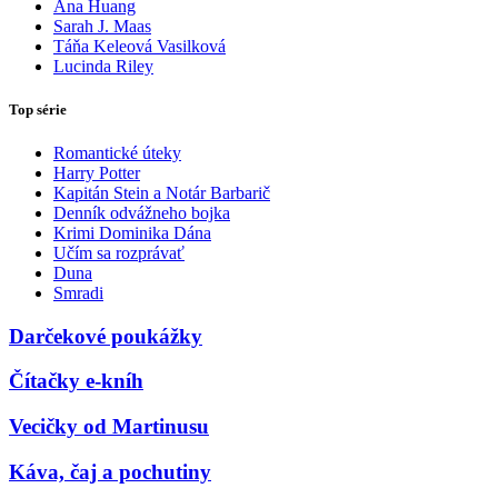
Ana Huang
Sarah J. Maas
Táňa Keleová Vasilková
Lucinda Riley
Top série
Romantické úteky
Harry Potter
Kapitán Stein a Notár Barbarič
Denník odvážneho bojka
Krimi Dominika Dána
Učím sa rozprávať
Duna
Smradi
Darčekové poukážky
Čítačky e-kníh
Vecičky od Martinusu
Káva, čaj a pochutiny