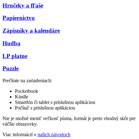
Hrnčeky a fľaše
Papiernictvo
Zápisníky a kalendáre
Hudba
LP platne
Puzzle
Prečítate na zariadeniach:
Pocketbook
Kindle
Smartfón či tablet s príslušnou aplikáciou
Počítač s príslušnou aplikáciou
Nie je možné meniť veľkosť písma, formát je preto vhodný skôr pre
väčšie obrazovky.
Viac informácií v
našich návodoch