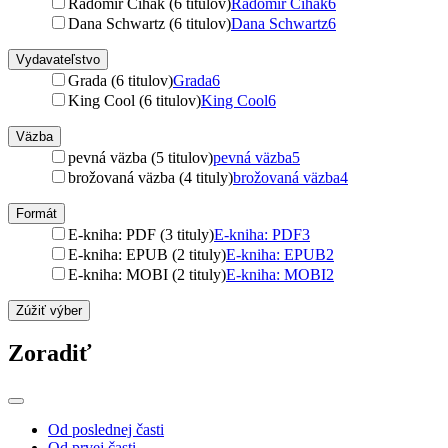
Radomír Čihák (6 titulov)
Radomír Čihák
6
Dana Schwartz (6 titulov)
Dana Schwartz
6
Vydavateľstvo
Grada (6 titulov)
Grada
6
King Cool (6 titulov)
King Cool
6
Väzba
pevná väzba (5 titulov)
pevná väzba
5
brožovaná väzba (4 tituly)
brožovaná väzba
4
Formát
E-kniha: PDF (3 tituly)
E-kniha: PDF
3
E-kniha: EPUB (2 tituly)
E-kniha: EPUB
2
E-kniha: MOBI (2 tituly)
E-kniha: MOBI
2
Zúžiť výber
Zoradiť
Od poslednej časti
Od prvej časti