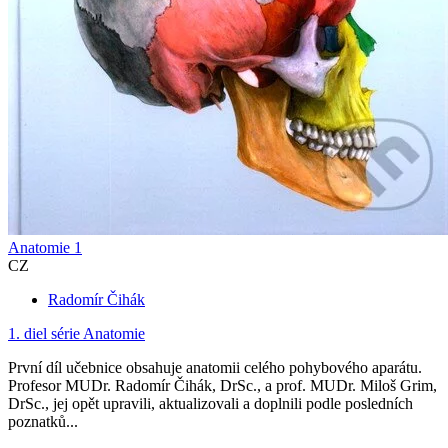
Anatomie 1
CZ
Radomír Čihák
1. diel série
Anatomie
První díl učebnice obsahuje anatomii celého pohybového aparátu.
Profesor MUDr. Radomír Čihák, DrSc., a prof. MUDr. Miloš Grim,
DrSc., jej opět upravili, aktualizovali a doplnili podle posledních
poznatků...