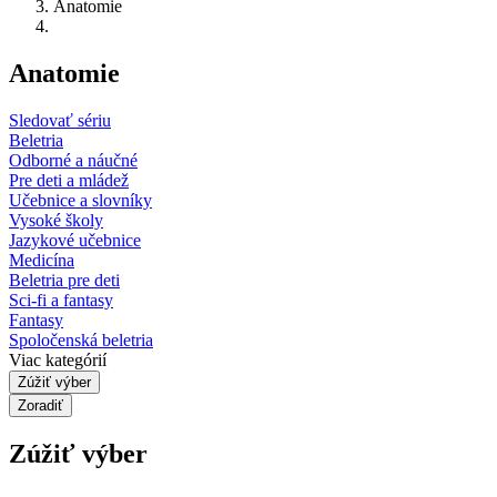
Anatomie
Anatomie
Sledovať sériu
Beletria
Odborné a náučné
Pre deti a mládež
Učebnice a slovníky
Vysoké školy
Jazykové učebnice
Medicína
Beletria pre deti
Sci-fi a fantasy
Fantasy
Spoločenská beletria
Viac kategórií
Zúžiť výber
Zoradiť
Zúžiť výber