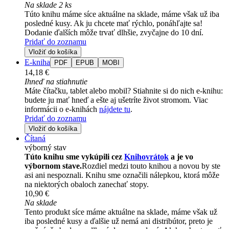
Na sklade 2 ks
Túto knihu máme síce aktuálne na sklade, máme však už iba
posledné kusy. Ak ju chcete mať rýchlo, ponáhľajte sa!
Dodanie ďalších môže trvať dlhšie, zvyčajne do 10 dní.
Pridať do zoznamu
Vložiť do košíka
E-kniha
PDF
EPUB
MOBI
14,18 €
Ihneď na stiahnutie
Máte čítačku, tablet alebo mobil? Stiahnite si do nich e-knihu:
budete ju mať hneď a ešte aj ušetríte život stromom. Viac
informácii o e-knihách
nájdete tu
.
Pridať do zoznamu
Vložiť do košíka
Čítaná
výborný stav
Túto knihu sme vykúpili cez
Knihovrátok
a je vo
výbornom stave.
Rozdiel medzi touto knihou a novou by ste
asi ani nespoznali. Knihu sme označili nálepkou, ktorá môže
na niektorých obaloch zanechať stopy.
10,90 €
Na sklade
Tento produkt síce máme aktuálne na sklade, máme však už
iba posledné kusy a ďalšie už nemá ani distribútor, preto je