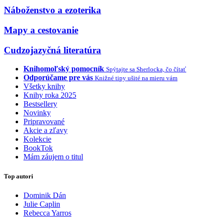
Náboženstvo a ezoterika
Mapy a cestovanie
Cudzojazyčná literatúra
Knihomoľský pomocník
Spýtajte sa Sherlocka, čo čítať
Odporúčame pre vás
Knižné tipy ušité na mieru vám
Všetky knihy
Knihy roka 2025
Bestsellery
Novinky
Pripravované
Akcie a zľavy
Kolekcie
BookTok
Mám záujem o titul
Top autori
Dominik Dán
Julie Caplin
Rebecca Yarros