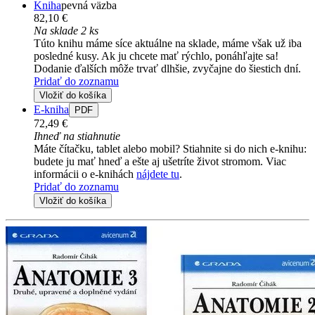
Kniha
pevná väzba
82,10 €
Na sklade 2 ks
Túto knihu máme síce aktuálne na sklade, máme však už iba
posledné kusy. Ak ju chcete mať rýchlo, ponáhľajte sa!
Dodanie ďalších môže trvať dlhšie, zvyčajne do šiestich dní.
Pridať do zoznamu
Vložiť do košíka
E-kniha
PDF
72,49 €
Ihneď na stiahnutie
Máte čítačku, tablet alebo mobil? Stiahnite si do nich e-knihu:
budete ju mať hneď a ešte aj ušetríte život stromom. Viac
informácii o e-knihách
nájdete tu
.
Pridať do zoznamu
Vložiť do košíka