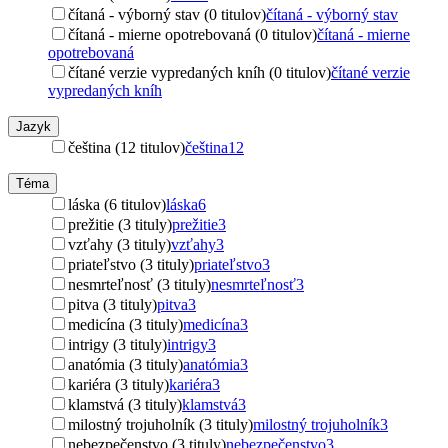
čítaná - výborný stav (0 titulov)
čítaná - výborný stav
čítaná - mierne opotrebovaná (0 titulov)
čítaná - mierne
opotrebovaná
čítané verzie vypredaných kníh (0 titulov)
čítané verzie
vypredaných kníh
Jazyk
čeština (12 titulov)
čeština
12
Téma
láska (6 titulov)
láska
6
prežitie (3 tituly)
prežitie
3
vzťahy (3 tituly)
vzťahy
3
priateľstvo (3 tituly)
priateľstvo
3
nesmrteľnosť (3 tituly)
nesmrteľnosť
3
pitva (3 tituly)
pitva
3
medicína (3 tituly)
medicína
3
intrigy (3 tituly)
intrigy
3
anatómia (3 tituly)
anatómia
3
kariéra (3 tituly)
kariéra
3
klamstvá (3 tituly)
klamstvá
3
milostný trojuholník (3 tituly)
milostný trojuholník
3
nebezpečenstvo (3 tituly)
nebezpečenstvo
3