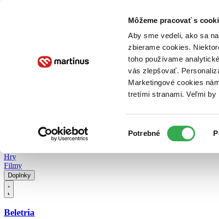
Doručenie
Kníhkupectvá
Knihovrátok
Poukážky
Knižný blog
Kontakt
Môžeme pracovať s cooki
Aby sme vedeli, ako sa na 
zbierame cookies. Niektor
E-knihy
Audioknihy
Hry
Filmy
Knihy
Doplnky
toho používame analytické
vás zlepšovať. Personaliz
Vyhľadávanie
Marketingové cookies nám 
tretími stranami. Veľmi b
Prihlásiť
Vyhľadávanie
Výber
Knihy
Potrebné
P
súhlasu
E-knihy
Audioknihy
Hry
Filmy
Doplnky
Beletria