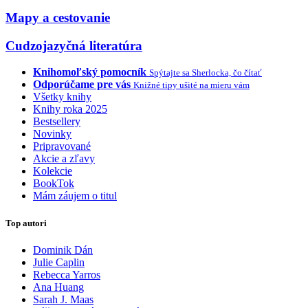
Mapy a cestovanie
Cudzojazyčná literatúra
Knihomoľský pomocník
Spýtajte sa Sherlocka, čo čítať
Odporúčame pre vás
Knižné tipy ušité na mieru vám
Všetky knihy
Knihy roka 2025
Bestsellery
Novinky
Pripravované
Akcie a zľavy
Kolekcie
BookTok
Mám záujem o titul
Top autori
Dominik Dán
Julie Caplin
Rebecca Yarros
Ana Huang
Sarah J. Maas