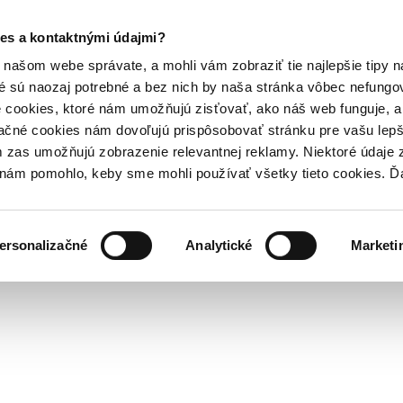
es a kontaktnými údajmi?
našom webe správate, a mohli vám zobraziť tie najlepšie tipy n
é sú naozaj potrebné a bez nich by naša stránka vôbec nefung
 cookies, ktoré nám umožňujú zisťovať, ako náš web funguje, a 
ačné cookies nám dovoľujú prispôsobovať stránku pre vašu lepši
zas umožňujú zobrazenie relevantnej reklamy. Niektoré údaje z
y nám pomohlo, keby sme mohli používať všetky tieto cookies. 
ersonalizačné
Analytické
Marketi