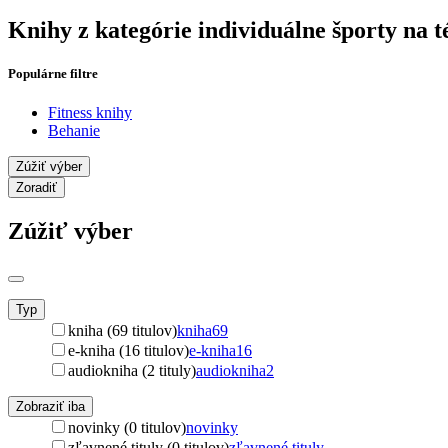
Knihy z kategórie individuálne športy na 
Populárne filtre
Fitness knihy
Behanie
Zúžiť výber
Zoradiť
Zúžiť výber
Typ
kniha (69 titulov)
kniha
69
e-kniha (16 titulov)
e-kniha
16
audiokniha (2 tituly)
audiokniha
2
Zobraziť iba
novinky (0 titulov)
novinky
zľavnené tituly (0 titulov)
zľavnené tituly