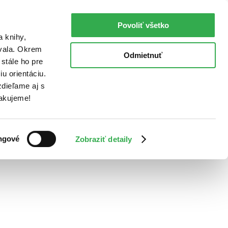
Povoliť všetko
a knihy,
ovala. Okrem
Odmietnuť
stále ho pre
u orientáciu.
dieľame aj s
Ďakujeme!
ngové
Zobraziť detaily