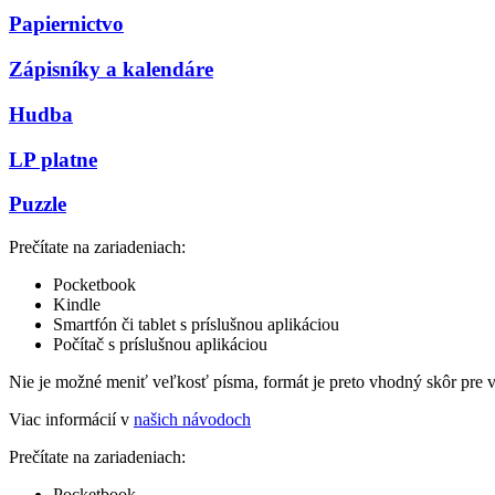
Papiernictvo
Zápisníky a kalendáre
Hudba
LP platne
Puzzle
Prečítate na zariadeniach:
Pocketbook
Kindle
Smartfón či tablet s príslušnou aplikáciou
Počítač s príslušnou aplikáciou
Nie je možné meniť veľkosť písma, formát je preto vhodný skôr pre 
Viac informácií v
našich návodoch
Prečítate na zariadeniach:
Pocketbook