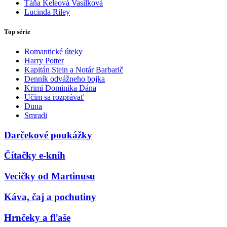
Táňa Keleová Vasilková
Lucinda Riley
Top série
Romantické úteky
Harry Potter
Kapitán Stein a Notár Barbarič
Denník odvážneho bojka
Krimi Dominika Dána
Učím sa rozprávať
Duna
Smradi
Darčekové poukážky
Čítačky e-kníh
Vecičky od Martinusu
Káva, čaj a pochutiny
Hrnčeky a fľaše