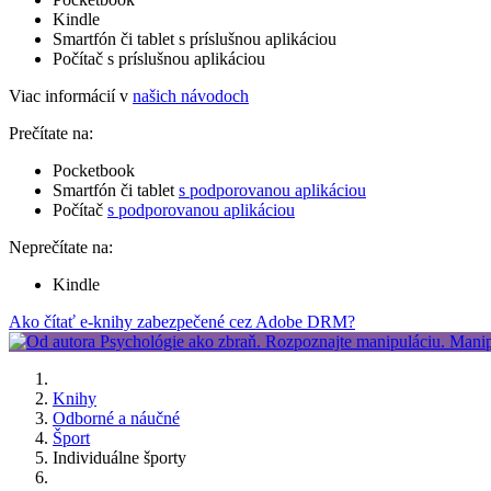
Kindle
Smartfón či tablet s príslušnou aplikáciou
Počítač s príslušnou aplikáciou
Viac informácií v
našich návodoch
Prečítate na:
Pocketbook
Smartfón či tablet
s podporovanou aplikáciou
Počítač
s podporovanou aplikáciou
Neprečítate na:
Kindle
Ako čítať e-knihy zabezpečené cez Adobe DRM?
Knihy
Odborné a náučné
Šport
Individuálne športy