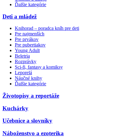
Ďalšie kategórie
Deti a mládež
Knihorad – poradca kníh pre deti
Pre najmenších
Pre prvákov
Pre pubertiakov
Young Adult
Beletria
Rozprávky
Sci-fi, fantasy a komiksy
Leporelá
Náučné knihy
Ďalšie kategórie
Životopisy a reportáže
Kuchárky
Učebnice a slovníky
Náboženstvo a ezoterika