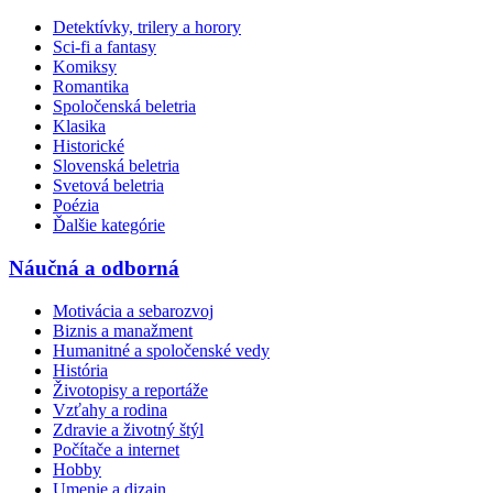
Detektívky, trilery a horory
Sci-fi a fantasy
Komiksy
Romantika
Spoločenská beletria
Klasika
Historické
Slovenská beletria
Svetová beletria
Poézia
Ďalšie kategórie
Náučná a odborná
Motivácia a sebarozvoj
Biznis a manažment
Humanitné a spoločenské vedy
História
Životopisy a reportáže
Vzťahy a rodina
Zdravie a životný štýl
Počítače a internet
Hobby
Umenie a dizajn