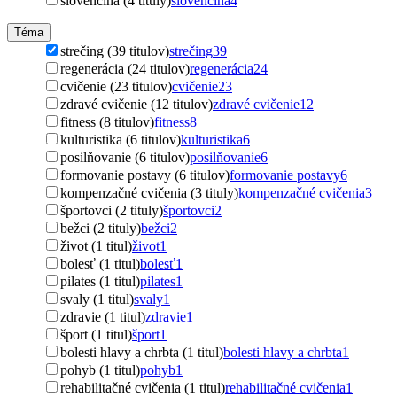
slovenčina (4 tituly)
slovenčina
4
Téma
strečing (39 titulov)
strečing
39
regenerácia (24 titulov)
regenerácia
24
cvičenie (23 titulov)
cvičenie
23
zdravé cvičenie (12 titulov)
zdravé cvičenie
12
fitness (8 titulov)
fitness
8
kulturistika (6 titulov)
kulturistika
6
posilňovanie (6 titulov)
posilňovanie
6
formovanie postavy (6 titulov)
formovanie postavy
6
kompenzačné cvičenia (3 tituly)
kompenzačné cvičenia
3
športovci (2 tituly)
športovci
2
bežci (2 tituly)
bežci
2
život (1 titul)
život
1
bolesť (1 titul)
bolesť
1
pilates (1 titul)
pilates
1
svaly (1 titul)
svaly
1
zdravie (1 titul)
zdravie
1
šport (1 titul)
šport
1
bolesti hlavy a chrbta (1 titul)
bolesti hlavy a chrbta
1
pohyb (1 titul)
pohyb
1
rehabilitačné cvičenia (1 titul)
rehabilitačné cvičenia
1