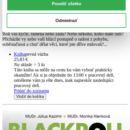
Povoliť všetko
Cviky proti bolesti 1.
CZ
Kyčle, ramena, záda pomocí metody FitPainFree®
Odmietnuť
Hana Toufarová
Bolí vás kyčle, ramena nebo záda? Nebo někoho, koho máte rádi?
Přicházíte vy nebo vaši blízcí postupně o radost z pohybu,
soběstačnost a chuť dělat věci, které jste dříve milovali?...
Kniha
pevná väzba
25,83 €
Na sklade > 5 ks
Táto kniha sa môže na cestu ku vám vybrať prakticky
okamžite! Ak si ju objednáte do 13:00 v pracovný deň,
odošleme vám ju ešte dnes, inak najneskôr nasledujúci
pracovný deň.
Pridať do zoznamu
Vložiť do košíka