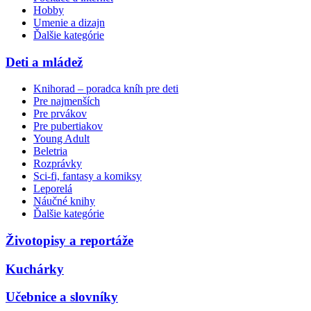
Hobby
Umenie a dizajn
Ďalšie kategórie
Deti a mládež
Knihorad – poradca kníh pre deti
Pre najmenších
Pre prvákov
Pre pubertiakov
Young Adult
Beletria
Rozprávky
Sci-fi, fantasy a komiksy
Leporelá
Náučné knihy
Ďalšie kategórie
Životopisy a reportáže
Kuchárky
Učebnice a slovníky