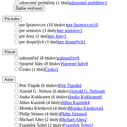
zdravotné problémy (1 titul)
zdravotné problémy
1
Ďalšie možnosti
Pre koho
pre športovcov (10 titulov)
pre športovcov
10
pre seniorov (3 tituly)
pre seniorov
3
pre ženy (1 titul)
pre ženy
1
pre dospelých (1 titul)
pre dospelých
1
Pôvod
zahraničný (8 titulov)
zahraničný
8
Spojené štáty (8 titulov)
Spojené štáty
8
Česko (1 titul)
Česko
1
Autor
Petr Tlapák (6 titulov)
Petr Tlapák
6
Arnold G. Nelson (6 titulov)
Arnold G. Nelson
6
Jouko Kokkonen (6 titulov)
Jouko Kokkonen
6
Július Kazimír (4 tituly)
Július Kazimír
4
Monika Klenková (4 tituly)
Monika Klenková
4
Philip Striano (4 tituly)
Philip Striano
4
Michael Alter (2 tituly)
Michael Alter
2
František Šebej (2 tituly)
František Šebej
2