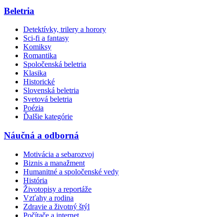
Beletria
Detektívky, trilery a horory
Sci-fi a fantasy
Komiksy
Romantika
Spoločenská beletria
Klasika
Historické
Slovenská beletria
Svetová beletria
Poézia
Ďalšie kategórie
Náučná a odborná
Motivácia a sebarozvoj
Biznis a manažment
Humanitné a spoločenské vedy
História
Životopisy a reportáže
Vzťahy a rodina
Zdravie a životný štýl
Počítače a internet