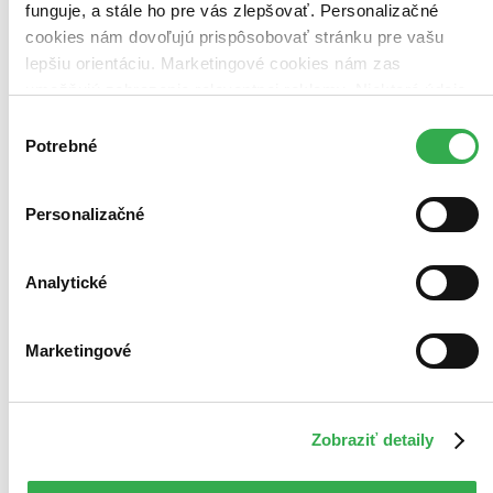
funguje, a stále ho pre vás zlepšovať. Personalizačné
cookies nám dovoľujú prispôsobovať stránku pre vašu
lepšiu orientáciu. Marketingové cookies nám zas
umožňujú zobrazenie relevantnej reklamy. Niektoré údaje
zdieľame aj s tretími stranami. Veľmi by nám pomohlo,
Výber
keby sme mohli používať všetky tieto cookies. Ďakujeme!
Potrebné
súhlasu
Personalizačné
Analytické
Marketingové
Zobraziť detaily
TOP #2
Novinka