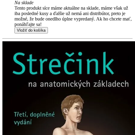
Na sklade
Tento produkt síce máme aktuálne na sklade, máme však už
iba posledné kusy a ďalšie už nemá ani distribútor, preto je
možné, že bude onedlho úplne vypredaný. Ak ho chcete mať,
ponáhľajte sa!
Vložiť do košíka