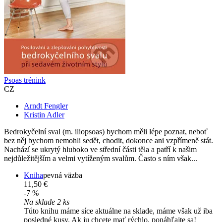
Psoas trénink
CZ
Arndt Fengler
Kristin Adler
Bedrokyčelní sval (m. iliopsoas) bychom měli lépe poznat, neboť
bez něj bychom nemohli sedět, chodit, dokonce ani vzpřímeně stát.
Nachází se ukrytý hluboko ve střední části těla a patří k našim
nejdůležitějším a velmi vytíženým svalům. Často s ním však...
Kniha
pevná väzba
11,50 €
-7 %
Na sklade 2 ks
Túto knihu máme síce aktuálne na sklade, máme však už iba
posledné kusy. Ak ju chcete mať rýchlo, ponáhľajte sa!