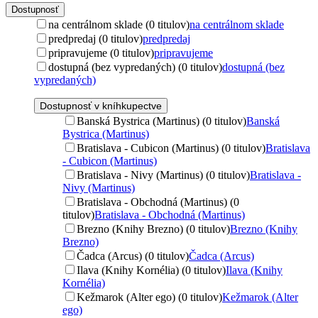
Dostupnosť
na centrálnom sklade (0 titulov)
na centrálnom sklade
predpredaj (0 titulov)
predpredaj
pripravujeme (0 titulov)
pripravujeme
dostupná (bez vypredaných) (0 titulov)
dostupná (bez
vypredaných)
Dostupnosť v kníhkupectve
Banská Bystrica (Martinus) (0 titulov)
Banská
Bystrica (Martinus)
Bratislava - Cubicon (Martinus) (0 titulov)
Bratislava
- Cubicon (Martinus)
Bratislava - Nivy (Martinus) (0 titulov)
Bratislava -
Nivy (Martinus)
Bratislava - Obchodná (Martinus) (0
titulov)
Bratislava - Obchodná (Martinus)
Brezno (Knihy Brezno) (0 titulov)
Brezno (Knihy
Brezno)
Čadca (Arcus) (0 titulov)
Čadca (Arcus)
Ilava (Knihy Kornélia) (0 titulov)
Ilava (Knihy
Kornélia)
Kežmarok (Alter ego) (0 titulov)
Kežmarok (Alter
ego)