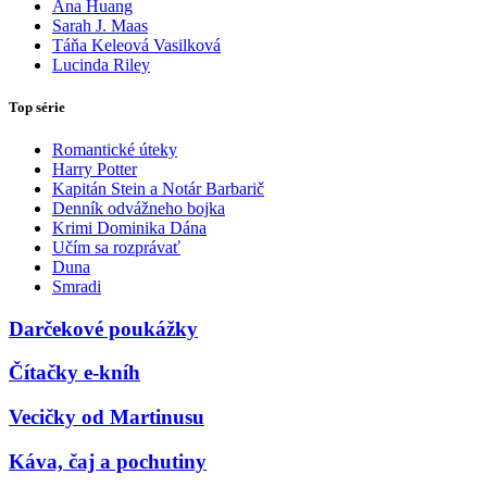
Ana Huang
Sarah J. Maas
Táňa Keleová Vasilková
Lucinda Riley
Top série
Romantické úteky
Harry Potter
Kapitán Stein a Notár Barbarič
Denník odvážneho bojka
Krimi Dominika Dána
Učím sa rozprávať
Duna
Smradi
Darčekové poukážky
Čítačky e-kníh
Vecičky od Martinusu
Káva, čaj a pochutiny