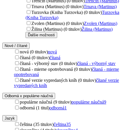
Trenčín (Martinus) (0 titulov)
Trenčín (Martinus)
Trnava (Martinus) (0 titulov)
Trnava (Martinus)
Turzovka (Kniha Turzovka) (0 titulov)
Turzovka
(Kniha Turzovka)
Zvolen (Martinus) (0 titulov)
Zvolen (Martinus)
Žilina (Martinus) (0 titulov)
Žilina (Martinus)
Ďalšie možnosti
Nové / čítané
nová (0 titulov)
nová
čítaná (0 titulov)
čítaná
čítaná - výborný stav (0 titulov)
čítaná - výborný stav
čítaná - mierne opotrebovaná (0 titulov)
čítaná - mierne
opotrebovaná
čítané verzie vypredaných kníh (0 titulov)
čítané verzie
vypredaných kníh
Odborná x populárne náučná
populárne náučná (9 titulov)
populárne náučná
9
odborná (1 titul)
odborná
1
Jazyk
čeština (35 titulov)
čeština
35