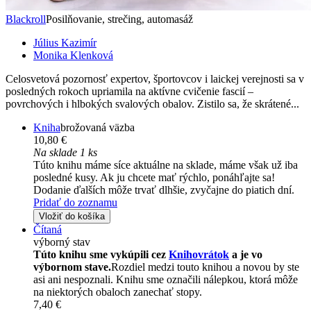
Blackroll
Posilňovanie, strečing, automasáž
Július Kazimír
Monika Klenková
Celosvetová pozornosť expertov, športovcov i laickej verejnosti sa v
posledných rokoch upriamila na aktívne cvičenie fascií –
povrchových i hlbokých svalových obalov. Zistilo sa, že skrátené...
Kniha
brožovaná väzba
10,80 €
Na sklade 1 ks
Túto knihu máme síce aktuálne na sklade, máme však už iba
posledné kusy. Ak ju chcete mať rýchlo, ponáhľajte sa!
Dodanie ďalších môže trvať dlhšie, zvyčajne do piatich dní.
Pridať do zoznamu
Vložiť do košíka
Čítaná
výborný stav
Túto knihu sme vykúpili cez
Knihovrátok
a je vo
výbornom stave.
Rozdiel medzi touto knihou a novou by ste
asi ani nespoznali. Knihu sme označili nálepkou, ktorá môže
na niektorých obaloch zanechať stopy.
7,40 €