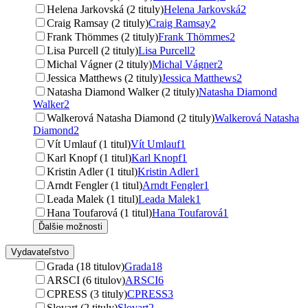
Helena Jarkovská (2 tituly)
Helena Jarkovská
2
Craig Ramsay (2 tituly)
Craig Ramsay
2
Frank Thömmes (2 tituly)
Frank Thömmes
2
Lisa Purcell (2 tituly)
Lisa Purcell
2
Michal Vágner (2 tituly)
Michal Vágner
2
Jessica Matthews (2 tituly)
Jessica Matthews
2
Natasha Diamond Walker (2 tituly)
Natasha Diamond
Walker
2
Walkerová Natasha Diamond (2 tituly)
Walkerová Natasha
Diamond
2
Vít Umlauf (1 titul)
Vít Umlauf
1
Karl Knopf (1 titul)
Karl Knopf
1
Kristin Adler (1 titul)
Kristin Adler
1
Arndt Fengler (1 titul)
Arndt Fengler
1
Leada Malek (1 titul)
Leada Malek
1
Hana Toufarová (1 titul)
Hana Toufarová
1
Ďalšie možnosti
Vydavateľstvo
Grada (18 titulov)
Grada
18
ARSCI (6 titulov)
ARSCI
6
CPRESS (3 tituly)
CPRESS
3
Slovart (2 tituly)
Slovart
2