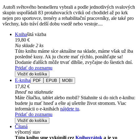
Autoři světového bestselleru vybrali a podle jednotlivých svalových
skupin uspořádali 83 protahovacích cviků od chodidel až po krk
nejen pro sportovce, trenéry a rehabilitační pracovníky, ale také pro
všechny, kdo tráví delší dobu vsedě nebo vestoje....
Kniha
šitá väzba
19,80 €
Na sklade 2 ks
Túto knihu máme síce aktuálne na sklade, máme však už iba
posledné kusy. Ak ju chcete mať rýchlo, ponáhľajte sa!
Dodanie ďalších môže trvať dlhšie, zvyčajne do šiestich dní.
Pridať do zoznamu
Vložiť do košíka
E-kniha
PDF
EPUB
MOBI
17,82 €
Ihneď na stiahnutie
Máte čítačku, tablet alebo mobil? Stiahnite si do nich e-knihu:
budete ju mať hneď a ešte aj ušetríte život stromom. Viac
informácii o e-knihách
nájdete tu
.
Pridať do zoznamu
Vložiť do košíka
Čítaná
výborný stav
Túto knihu sme vykúpili cez
Knihovrátok
a je vo