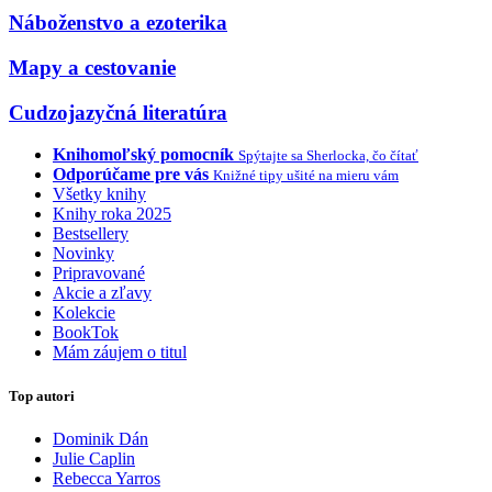
Náboženstvo a ezoterika
Mapy a cestovanie
Cudzojazyčná literatúra
Knihomoľský pomocník
Spýtajte sa Sherlocka, čo čítať
Odporúčame pre vás
Knižné tipy ušité na mieru vám
Všetky knihy
Knihy roka 2025
Bestsellery
Novinky
Pripravované
Akcie a zľavy
Kolekcie
BookTok
Mám záujem o titul
Top autori
Dominik Dán
Julie Caplin
Rebecca Yarros