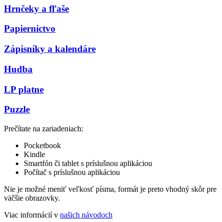
Hrnčeky a fľaše
Papiernictvo
Zápisníky a kalendáre
Hudba
LP platne
Puzzle
Prečítate na zariadeniach:
Pocketbook
Kindle
Smartfón či tablet s príslušnou aplikáciou
Počítač s príslušnou aplikáciou
Nie je možné meniť veľkosť písma, formát je preto vhodný skôr pre
väčšie obrazovky.
Viac informácií v
našich návodoch