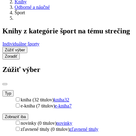
Knihy
Odborné a náučné
Šport
Knihy z kategórie šport na tému strečing
Individuálne športy
Zúžiť výber
Zoradiť
Zúžiť výber
Typ
kniha (32 titulov)
kniha
32
e-kniha (7 titulov)
e-kniha
7
Zobraziť iba
novinky (0 titulov)
novinky
zľavnené tituly (0 titulov)
zľavnené tituly