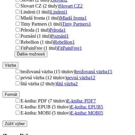
Slovart CZ (2 tituly)
Slovart CZ
2
Lindeni (1 titul)
Lindeni
1
Mladá fronta (1 titul)
Mladá fronta
1
Timy Partners (1 titul)
Timy Partners
1
Príroda (1 titul)
Príroda
1
Poznání (1 titul)
Poznání
1
Rebellion (1 titul)
Rebellion
1
FitPainFree (1 titul)
FitPainFree
1
Ďalšie možnosti
Väzba
brožovaná väzba (15 titulov)
brožovaná väzba
15
pevná väzba (12 titulov)
pevná väzba
12
šitá väzba (2 tituly)
šitá väzba
2
Formát
E-kniha: PDF (7 titulov)
E-kniha: PDF
7
E-kniha: EPUB (5 titulov)
E-kniha: EPUB
5
E-kniha: MOBI (5 titulov)
E-kniha: MOBI
5
Zúžiť výber