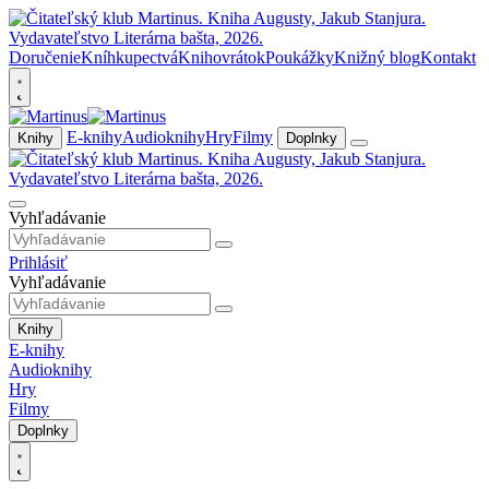
Doručenie
Kníhkupectvá
Knihovrátok
Poukážky
Knižný blog
Kontakt
E-knihy
Audioknihy
Hry
Filmy
Knihy
Doplnky
Vyhľadávanie
Prihlásiť
Vyhľadávanie
Knihy
E-knihy
Audioknihy
Hry
Filmy
Doplnky