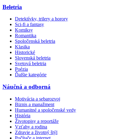
Beletria
Detektívky, trilery a horory
Sci-fi a fantasy
Komiksy
Romantika
Spoločenská beletria
Klasika
Historické
Slovenská beletria
Svetová beletria
Poézia
Ďalšie kategórie
Náučná a odborná
Motivácia a sebarozvoj
Biznis a manažment
Humanitné a spoločenské vedy
História
Životopisy a reportáže
Vzťahy a rodina
Zdravie a životný štýl
Počítače a internet