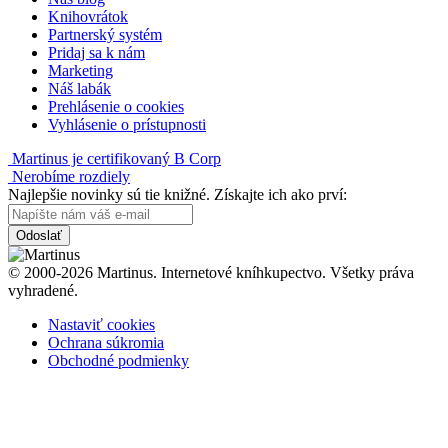
Knihovrátok
Partnerský systém
Pridaj sa k nám
Marketing
Náš labák
Prehlásenie o cookies
Vyhlásenie o prístupnosti
Martinus je certifikovaný B Corp
Nerobíme rozdiely
Najlepšie novinky sú tie knižné. Získajte ich ako prví:
Odoslať
© 2000-2026 Martinus. Internetové kníhkupectvo. Všetky práva
vyhradené.
Nastaviť cookies
Ochrana súkromia
Obchodné podmienky