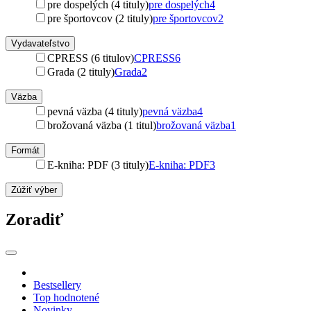
pre dospelých (4 tituly)
pre dospelých
4
pre športovcov (2 tituly)
pre športovcov
2
Vydavateľstvo
CPRESS (6 titulov)
CPRESS
6
Grada (2 tituly)
Grada
2
Väzba
pevná väzba (4 tituly)
pevná väzba
4
brožovaná väzba (1 titul)
brožovaná väzba
1
Formát
E-kniha: PDF (3 tituly)
E-kniha: PDF
3
Zúžiť výber
Zoradiť
Bestsellery
Top hodnotené
Novinky