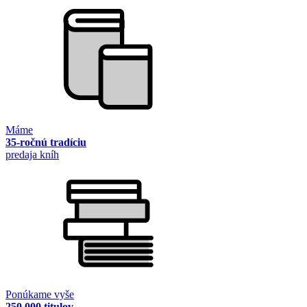
Máme
35-ročnú tradíciu
predaja kníh
Ponúkame vyše
250 000 titulov