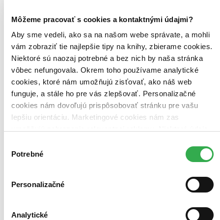
zpevňovat zádové svalstvo – od...
Môžeme pracovať s cookies a kontaktnými údajmi?
Čítaná
výborný stav
Aby sme vedeli, ako sa na našom webe správate, a mohli
Túto knihu sme vykúpili cez
Knihovrátok
a je vo
vám zobraziť tie najlepšie tipy na knihy, zbierame cookies.
výbornom stave.
Rozdiel medzi touto knihou a novou by ste
Niektoré sú naozaj potrebné a bez nich by naša stránka
asi ani nespoznali. Knihu sme označili nálepkou, ktorá môže
na niektorých obaloch zanechať stopy.
vôbec nefungovala. Okrem toho používame analytické
17,60 €
cookies, ktoré nám umožňujú zisťovať, ako náš web
Na sklade
funguje, a stále ho pre vás zlepšovať. Personalizačné
Tento produkt síce máme aktuálne na sklade, máme však už
iba posledné kusy a ďalšie už nemá ani distribútor, preto je
cookies nám dovoľujú prispôsobovať stránku pre vašu
možné, že bude onedlho úplne vypredaný. Ak ho chcete mať,
lepšiu orientáciu. Marketingové cookies nám zas
ponáhľajte sa!
umožňujú zobrazenie relevantnej reklamy. Niektoré údaje
Vložiť do košíka
zdieľame aj s tretími stranami. Veľmi by nám pomohlo,
Kniha
pevná väzba
Výber
Vypredané
keby sme mohli používať všetky tieto cookies. Ďakujeme!
Potrebné
súhlasu
Ach, mrzí nás to, z tejto knihy sa už predali všetky výtlačky a
nemáme ju na sklade my ani vydavateľ :( Teoreticky však
môžete mať šťastie v niektorých iných obchodoch, ktoré ešte
Personalizačné
nepredali posledné kusy.
Pridať do zoznamu
E-kniha
PDF
Predaj skončil
Analytické