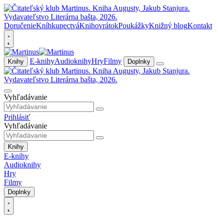
Doručenie
Kníhkupectvá
Knihovrátok
Poukážky
Knižný blog
Kontakt
E-knihy
Audioknihy
Hry
Filmy
Knihy
Doplnky
Vyhľadávanie
Prihlásiť
Vyhľadávanie
Knihy
E-knihy
Audioknihy
Hry
Filmy
Doplnky