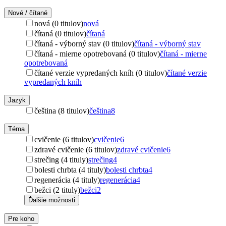
Nové / čítané
nová (0 titulov)
nová
čítaná (0 titulov)
čítaná
čítaná - výborný stav (0 titulov)
čítaná - výborný stav
čítaná - mierne opotrebovaná (0 titulov)
čítaná - mierne
opotrebovaná
čítané verzie vypredaných kníh (0 titulov)
čítané verzie
vypredaných kníh
Jazyk
čeština (8 titulov)
čeština
8
Téma
cvičenie (6 titulov)
cvičenie
6
zdravé cvičenie (6 titulov)
zdravé cvičenie
6
strečing (4 tituly)
strečing
4
bolesti chrbta (4 tituly)
bolesti chrbta
4
regenerácia (4 tituly)
regenerácia
4
bežci (2 tituly)
bežci
2
Ďalšie možnosti
Pre koho