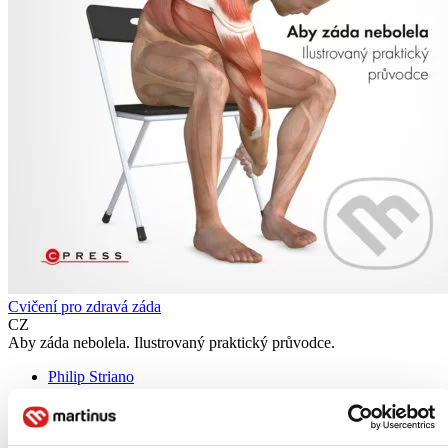
Cvičení pro zdravá záda
CZ
Aby záda nebolela. Ilustrovaný praktický průvodce.
Philip Striano
Kompletní program pro prevenci potíží a zlepšení zdravotního stavu
zad, který zahrnuje jak návody pro správné držení a zpevnění celého
těla, ale hlavně cvičení, které pomáhají protahovat, posilovat a