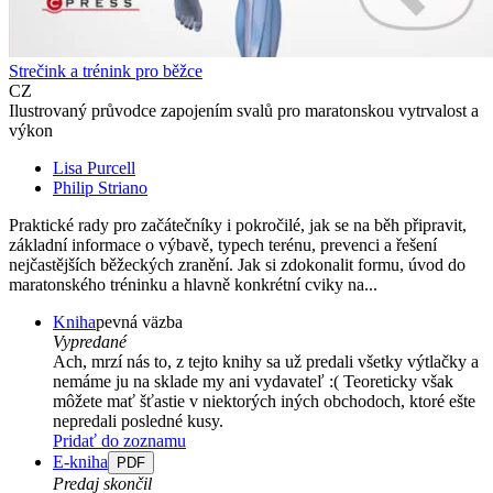
Strečink a trénink pro běžce
CZ
Ilustrovaný průvodce zapojením svalů pro maratonskou vytrvalost a
výkon
Lisa Purcell
Philip Striano
Praktické rady pro začátečníky i pokročilé, jak se na běh připravit,
základní informace o výbavě, typech terénu, prevenci a řešení
nejčastějších běžeckých zranění. Jak si zdokonalit formu, úvod do
maratonského tréninku a hlavně konkrétní cviky na...
Kniha
pevná väzba
Vypredané
Ach, mrzí nás to, z tejto knihy sa už predali všetky výtlačky a
nemáme ju na sklade my ani vydavateľ :( Teoreticky však
môžete mať šťastie v niektorých iných obchodoch, ktoré ešte
nepredali posledné kusy.
Pridať do zoznamu
E-kniha
PDF
Predaj skončil