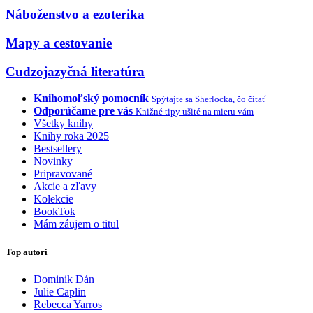
Náboženstvo a ezoterika
Mapy a cestovanie
Cudzojazyčná literatúra
Knihomoľský pomocník
Spýtajte sa Sherlocka, čo čítať
Odporúčame pre vás
Knižné tipy ušité na mieru vám
Všetky knihy
Knihy roka 2025
Bestsellery
Novinky
Pripravované
Akcie a zľavy
Kolekcie
BookTok
Mám záujem o titul
Top autori
Dominik Dán
Julie Caplin
Rebecca Yarros