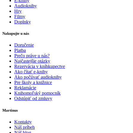
E-knihy
Audioknihy
Hry
Filmy
Doplnky
Nakupujte u nás
Doručenie
Platba
Prečo práve u nás?
Najčastejšie otázky
Rezervácia v kníhkupectve
Ako čítať e-knihy
Ako počúvať audioknihy
Pre školy a knižnice
Reklamácie
Knihomoľský pomocník
Odstúpiť od zmluvy
Martinus
Kontakty
Náš príbeh
Náš blog