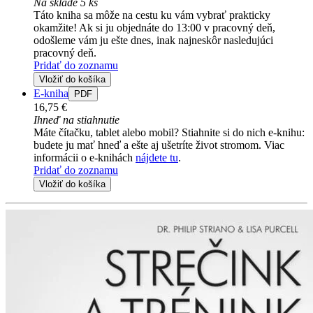
Na sklade 5 ks
Táto kniha sa môže na cestu ku vám vybrať prakticky
okamžite! Ak si ju objednáte do 13:00 v pracovný deň,
odošleme vám ju ešte dnes, inak najneskôr nasledujúci
pracovný deň.
Pridať do zoznamu
Vložiť do košíka
E-kniha
PDF
16,75 €
Ihneď na stiahnutie
Máte čítačku, tablet alebo mobil? Stiahnite si do nich e-knihu:
budete ju mať hneď a ešte aj ušetríte život stromom. Viac
informácii o e-knihách
nájdete tu
.
Pridať do zoznamu
Vložiť do košíka