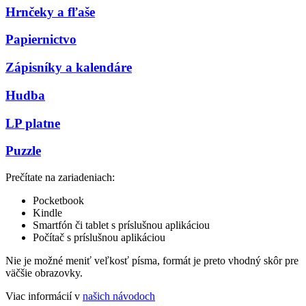
Hrnčeky a fľaše
Papiernictvo
Zápisníky a kalendáre
Hudba
LP platne
Puzzle
Prečítate na zariadeniach:
Pocketbook
Kindle
Smartfón či tablet s príslušnou aplikáciou
Počítač s príslušnou aplikáciou
Nie je možné meniť veľkosť písma, formát je preto vhodný skôr pre
väčšie obrazovky.
Viac informácií v
našich návodoch