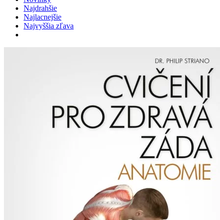
Najdrahšie
Najlacnejšie
Najvyššia zľava