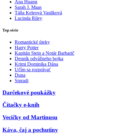
Ana Huang
Sarah J. Maas
Táňa Keleová Vasilková
Lucinda Riley
Top série
Romantické úteky
Harry Potter
Kapitán Stein a Notár Barbarič
Denník odvážneho bojka
Krimi Dominika Dána
Učím sa rozprávať
Duna
Smradi
Darčekové poukážky
Čítačky e-kníh
Vecičky od Martinusu
Káva, čaj a pochutiny