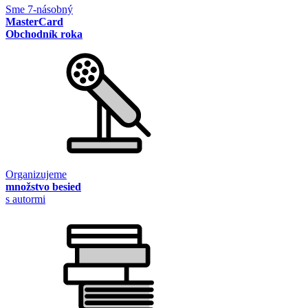
Sme 7-násobný
MasterCard
Obchodník roka
Organizujeme
množstvo besied
s autormi