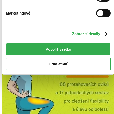
Ach, mrzí nás to, ale platnosť licencie na predaj tohto titulu
vypršala. Nemôžeme ho už bohužiaľ predávať :-(
Pridať do zoznamu
Marketingové
Ďalšie formáty
Zobraziť detaily
Povoliť všetko
Odmietnuť