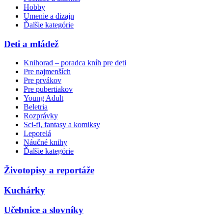
Hobby
Umenie a dizajn
Ďalšie kategórie
Deti a mládež
Knihorad – poradca kníh pre deti
Pre najmenších
Pre prvákov
Pre pubertiakov
Young Adult
Beletria
Rozprávky
Sci-fi, fantasy a komiksy
Leporelá
Náučné knihy
Ďalšie kategórie
Životopisy a reportáže
Kuchárky
Učebnice a slovníky