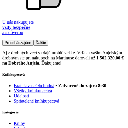
U nás nakupujete
vždy bezpečne
a s dôverou
Predchádzajúce
Ďalšie
Aj z drobných vecí sa dajú urobiť veľké. Vďaka vašim Anjelským
drobným ste pri nákupoch na Martinuse darovali už
1 502 320,00 €
na Dobrého Anjela
. Ďakujeme!
Kníhkupectvá
Bratislava - Obchodná
• Zatvorené do zajtra 8:30
Všetky kníhkupectvá
Udalosti
Spriatelené kníhkupectvá
Kategórie
Knihy