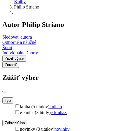
Knihy
Philip Striano
Autor Philip Striano
Sledovať autora
Odborné a náučné
Šport
Individuálne športy
Zúžiť výber
Zoradiť
Zúžiť výber
Typ
kniha (5 titulov)
kniha
5
e-kniha (3 tituly)
e-kniha
3
Zobraziť iba
novinky (0 titulov)
novinky