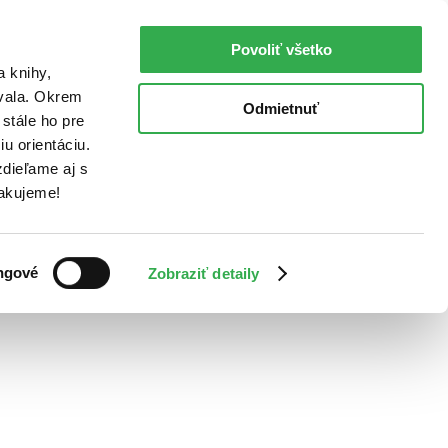
Povoliť všetko
a knihy,
ovala. Okrem
Odmietnuť
stále ho pre
u orientáciu.
dieľame aj s
Ďakujeme!
ngové
Zobraziť detaily