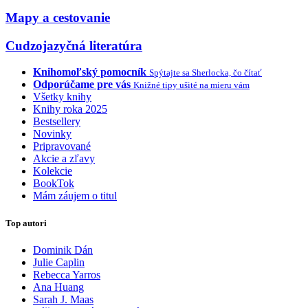
Mapy a cestovanie
Cudzojazyčná literatúra
Knihomoľský pomocník
Spýtajte sa Sherlocka, čo čítať
Odporúčame pre vás
Knižné tipy ušité na mieru vám
Všetky knihy
Knihy roka 2025
Bestsellery
Novinky
Pripravované
Akcie a zľavy
Kolekcie
BookTok
Mám záujem o titul
Top autori
Dominik Dán
Julie Caplin
Rebecca Yarros
Ana Huang
Sarah J. Maas