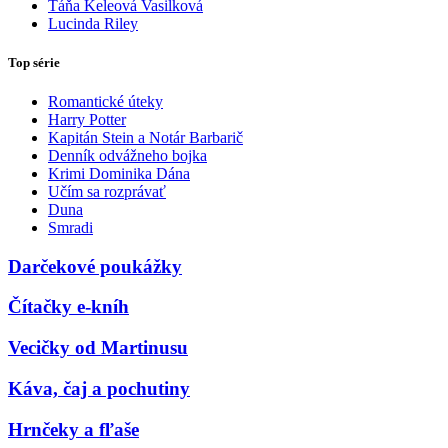
Táňa Keleová Vasilková
Lucinda Riley
Top série
Romantické úteky
Harry Potter
Kapitán Stein a Notár Barbarič
Denník odvážneho bojka
Krimi Dominika Dána
Učím sa rozprávať
Duna
Smradi
Darčekové poukážky
Čítačky e-kníh
Vecičky od Martinusu
Káva, čaj a pochutiny
Hrnčeky a fľaše