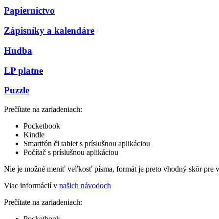
Papiernictvo
Zápisníky a kalendáre
Hudba
LP platne
Puzzle
Prečítate na zariadeniach:
Pocketbook
Kindle
Smartfón či tablet s príslušnou aplikáciou
Počítač s príslušnou aplikáciou
Nie je možné meniť veľkosť písma, formát je preto vhodný skôr pre 
Viac informácií v
našich návodoch
Prečítate na zariadeniach:
Pocketbook