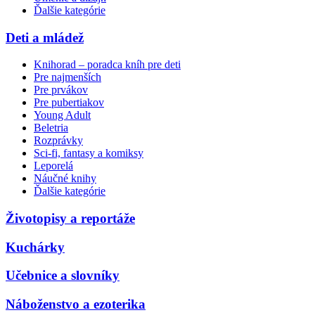
Ďalšie kategórie
Deti a mládež
Knihorad – poradca kníh pre deti
Pre najmenších
Pre prvákov
Pre pubertiakov
Young Adult
Beletria
Rozprávky
Sci-fi, fantasy a komiksy
Leporelá
Náučné knihy
Ďalšie kategórie
Životopisy a reportáže
Kuchárky
Učebnice a slovníky
Náboženstvo a ezoterika