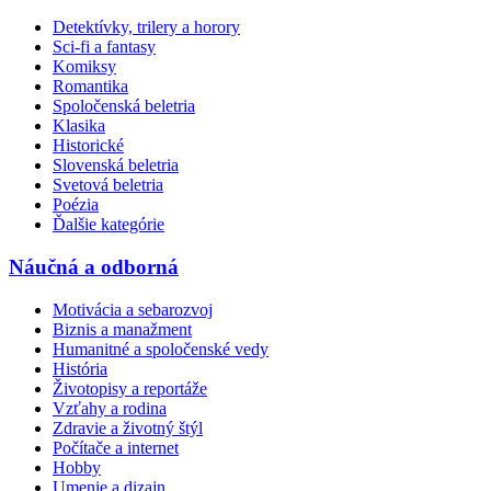
Detektívky, trilery a horory
Sci-fi a fantasy
Komiksy
Romantika
Spoločenská beletria
Klasika
Historické
Slovenská beletria
Svetová beletria
Poézia
Ďalšie kategórie
Náučná a odborná
Motivácia a sebarozvoj
Biznis a manažment
Humanitné a spoločenské vedy
História
Životopisy a reportáže
Vzťahy a rodina
Zdravie a životný štýl
Počítače a internet
Hobby
Umenie a dizajn