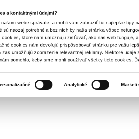
es a kontaktnými údajmi?
našom webe správate, a mohli vám zobraziť tie najlepšie tipy n
é sú naozaj potrebné a bez nich by naša stránka vôbec nefung
 cookies, ktoré nám umožňujú zisťovať, ako náš web funguje, a 
ačné cookies nám dovoľujú prispôsobovať stránku pre vašu lepši
zas umožňujú zobrazenie relevantnej reklamy. Niektoré údaje z
y nám pomohlo, keby sme mohli používať všetky tieto cookies. 
ersonalizačné
Analytické
Marketi