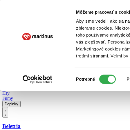
Doručenie
Kníhkupectvá
Knihovrátok
Poukážky
Knižný blog
Kontakt
Môžeme pracovať s cooki
Aby sme vedeli, ako sa na 
zbierame cookies. Niektor
E-knihy
Audioknihy
Hry
Filmy
Knihy
Doplnky
toho používame analytické
vás zlepšovať. Personaliz
Vyhľadávanie
Marketingové cookies nám 
tretími stranami. Veľmi b
Prihlásiť
Vyhľadávanie
Výber
Knihy
Potrebné
P
súhlasu
E-knihy
Audioknihy
Hry
Filmy
Doplnky
Beletria