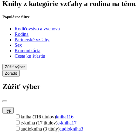
Knihy z kategórie vzťahy a rodina na tém
Populárne filtre
Rodičovstvo a výchova
Rodina
Partnerské vzťahy
Sex
Komunikácia
Cesta ku šťastiu
Zúžiť výber
Zoradiť
Zúžiť výber
Typ
kniha (116 titulov)
kniha
116
e-kniha (17 titulov)
e-kniha
17
audiokniha (3 tituly)
audiokniha
3