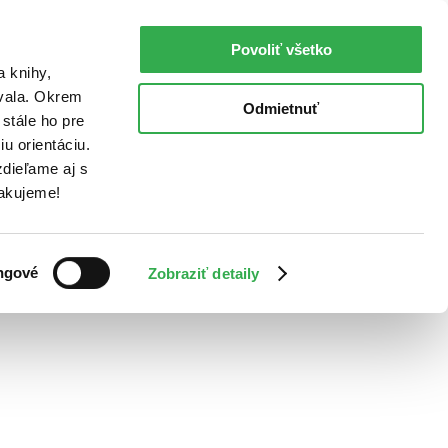
Povoliť všetko
a knihy,
ovala. Okrem
Odmietnuť
stále ho pre
u orientáciu.
dieľame aj s
Ďakujeme!
ngové
Zobraziť detaily