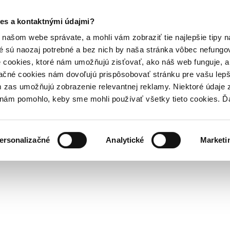
es a kontaktnými údajmi?
našom webe správate, a mohli vám zobraziť tie najlepšie tipy n
é sú naozaj potrebné a bez nich by naša stránka vôbec nefung
 cookies, ktoré nám umožňujú zisťovať, ako náš web funguje, a 
ačné cookies nám dovoľujú prispôsobovať stránku pre vašu lepši
zas umožňujú zobrazenie relevantnej reklamy. Niektoré údaje z
y nám pomohlo, keby sme mohli používať všetky tieto cookies. 
ersonalizačné
Analytické
Marketi