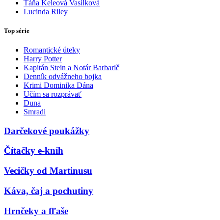
Táňa Keleová Vasilková
Lucinda Riley
Top série
Romantické úteky
Harry Potter
Kapitán Stein a Notár Barbarič
Denník odvážneho bojka
Krimi Dominika Dána
Učím sa rozprávať
Duna
Smradi
Darčekové poukážky
Čítačky e-kníh
Vecičky od Martinusu
Káva, čaj a pochutiny
Hrnčeky a fľaše