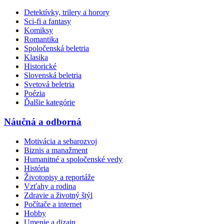
Detektívky, trilery a horory
Sci-fi a fantasy
Komiksy
Romantika
Spoločenská beletria
Klasika
Historické
Slovenská beletria
Svetová beletria
Poézia
Ďalšie kategórie
Náučná a odborná
Motivácia a sebarozvoj
Biznis a manažment
Humanitné a spoločenské vedy
História
Životopisy a reportáže
Vzťahy a rodina
Zdravie a životný štýl
Počítače a internet
Hobby
Umenie a dizajn