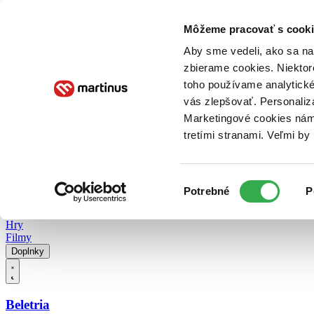
Doručenie
Kníhkupectvá
Knihovrátok
Poukážky
Knižný blog
Kontakt
Môžeme pracovať s cooki
Aby sme vedeli, ako sa na 
zbierame cookies. Niektor
E-knihy
Audioknihy
Hry
Filmy
Knihy
Doplnky
toho používame analytické
vás zlepšovať. Personaliz
Vyhľadávanie
Marketingové cookies nám 
tretími stranami. Veľmi b
Prihlásiť
Vyhľadávanie
Výber
Knihy
Potrebné
P
súhlasu
E-knihy
Audioknihy
Hry
Filmy
Doplnky
Beletria