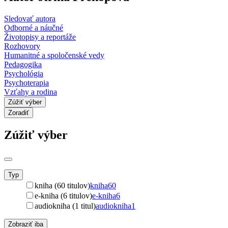
Sledovať autora
Odborné a náučné
Životopisy a reportáže
Rozhovory
Humanitné a spoločenské vedy
Pedagogika
Psychológia
Psychoterapia
Vzťahy a rodina
Zúžiť výber
Zoradiť
Zúžiť výber
Typ
kniha (60 titulov)
kniha
60
e-kniha (6 titulov)
e-kniha
6
audiokniha (1 titul)
audiokniha
1
Zobraziť iba