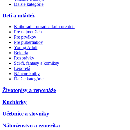
Ďalšie kategórie
Deti a mládež
Knihorad – poradca kníh pre deti
Pre najmenších
Pre prvákov
Pre pubertiakov
Young Adult
Beletria
Rozprávky
Sci-fi, fantasy a komiksy
Leporelá
Náučné knihy
Ďalšie kategórie
Životopisy a reportáže
Kuchárky
Učebnice a slovníky
Náboženstvo a ezoterika