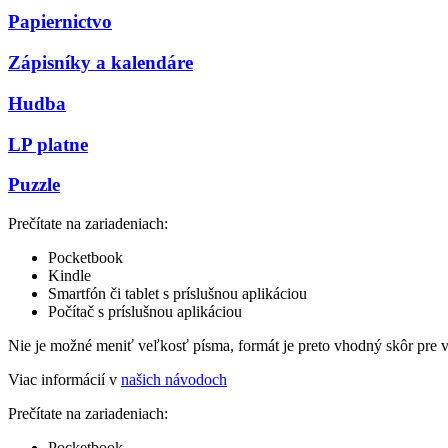
Papiernictvo
Zápisníky a kalendáre
Hudba
LP platne
Puzzle
Prečítate na zariadeniach:
Pocketbook
Kindle
Smartfón či tablet s príslušnou aplikáciou
Počítač s príslušnou aplikáciou
Nie je možné meniť veľkosť písma, formát je preto vhodný skôr pre 
Viac informácií v
našich návodoch
Prečítate na zariadeniach:
Pocketbook