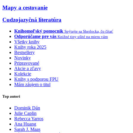
Mapy a cestovanie
Cudzojazyčná literatúra
Knihomoľský pomocník
Spýtajte sa Sherlocka, čo čítať
Odporúčame pre vás
Knižné tipy ušité na mieru vám
Všetky knihy
Knihy roka 2025
Bestsellery
Novinky
Pripravované
Akcie a zľavy
Kolekcie
Knihy s podporou FPU
Mám záujem o titul
Top autori
Dominik Dán
Julie Caplin
Rebecca Yarros
Ana Huang
Sarah J. Maas