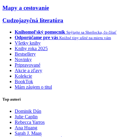
Mapy a cestovanie
Cudzojazyčná literatúra
Knihomoľský pomocník
Spýtajte sa Sherlocka, čo čítať
Odporúčame pre vás
Knižné tipy ušité na mieru vám
Všetky knihy
Knihy roka 2025
Bestsellery
Novinky
Pripravované
Akcie a zľavy
Kolekcie
BookTok
Mám záujem o titul
Top autori
Dominik Dán
Julie Caplin
Rebecca Yarros
Ana Huang
Sarah J. Maas