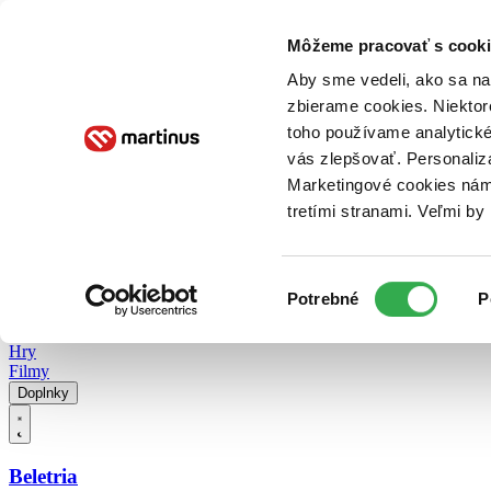
Doručenie
Kníhkupectvá
Knihovrátok
Poukážky
Knižný blog
Kontakt
Môžeme pracovať s cooki
Aby sme vedeli, ako sa na 
zbierame cookies. Niektor
E-knihy
Audioknihy
Hry
Filmy
Knihy
Doplnky
toho používame analytické
vás zlepšovať. Personaliz
Vyhľadávanie
Marketingové cookies nám 
tretími stranami. Veľmi b
Prihlásiť
Vyhľadávanie
Výber
Knihy
Potrebné
P
súhlasu
E-knihy
Audioknihy
Hry
Filmy
Doplnky
Beletria