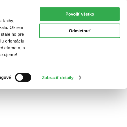
Povoliť všetko
a knihy,
ovala. Okrem
Odmietnuť
stále ho pre
u orientáciu.
dieľame aj s
Ďakujeme!
ngové
Zobraziť detaily