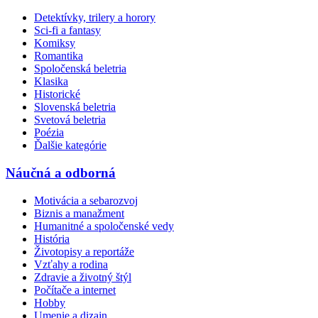
Detektívky, trilery a horory
Sci-fi a fantasy
Komiksy
Romantika
Spoločenská beletria
Klasika
Historické
Slovenská beletria
Svetová beletria
Poézia
Ďalšie kategórie
Náučná a odborná
Motivácia a sebarozvoj
Biznis a manažment
Humanitné a spoločenské vedy
História
Životopisy a reportáže
Vzťahy a rodina
Zdravie a životný štýl
Počítače a internet
Hobby
Umenie a dizajn