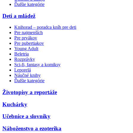
Ďalšie kategórie
Deti a mládež
Knihorad – poradca kníh pre deti
Pre najmenších
Pre prvákov
Pre pubertiakov
Young Adult
Beletria
Rozprávky
Sci-fi, fantasy a komiksy
Leporelá
Náučné knihy
Ďalšie kategórie
Životopisy a reportáže
Kuchárky
Učebnice a slovníky
Náboženstvo a ezoterika