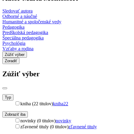
Sledovať autora
Odborné a náučné
Humanitné a spoločenské vedy
Pedagogika
Predškolská pedagogika
Špeciálna pedagogika
Psychológia
Vzťahy a rodina
Zúžiť výber
Zoradiť
Zúžiť výber
Typ
kniha (22 titulov)
kniha
22
Zobraziť iba
novinky (0 titulov)
novinky
zľavnené tituly (0 titulov)
zľavnené tituly