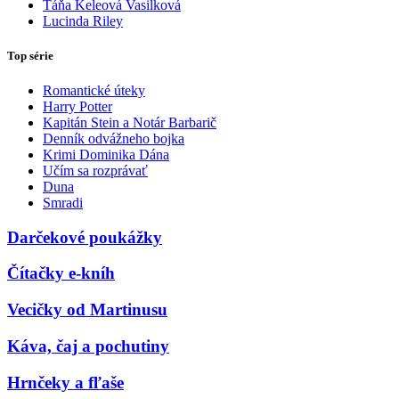
Táňa Keleová Vasilková
Lucinda Riley
Top série
Romantické úteky
Harry Potter
Kapitán Stein a Notár Barbarič
Denník odvážneho bojka
Krimi Dominika Dána
Učím sa rozprávať
Duna
Smradi
Darčekové poukážky
Čítačky e-kníh
Vecičky od Martinusu
Káva, čaj a pochutiny
Hrnčeky a fľaše