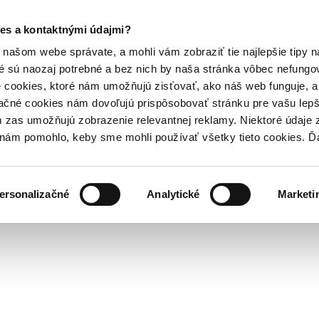
es a kontaktnými údajmi?
našom webe správate, a mohli vám zobraziť tie najlepšie tipy n
é sú naozaj potrebné a bez nich by naša stránka vôbec nefung
 cookies, ktoré nám umožňujú zisťovať, ako náš web funguje, a 
ačné cookies nám dovoľujú prispôsobovať stránku pre vašu lepši
zas umožňujú zobrazenie relevantnej reklamy. Niektoré údaje z
y nám pomohlo, keby sme mohli používať všetky tieto cookies. 
ersonalizačné
Analytické
Marketi