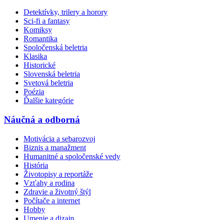
Detektívky, trilery a horory
Sci-fi a fantasy
Komiksy
Romantika
Spoločenská beletria
Klasika
Historické
Slovenská beletria
Svetová beletria
Poézia
Ďalšie kategórie
Náučná a odborná
Motivácia a sebarozvoj
Biznis a manažment
Humanitné a spoločenské vedy
História
Životopisy a reportáže
Vzťahy a rodina
Zdravie a životný štýl
Počítače a internet
Hobby
Umenie a dizajn