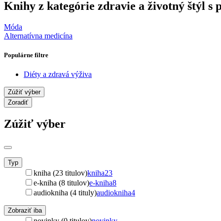
Knihy z kategórie zdravie a životný štýl 
Móda
Alternatívna medicína
Populárne filtre
Diéty a zdravá výživa
Zúžiť výber
Zoradiť
Zúžiť výber
Typ
kniha (23 titulov)
kniha
23
e-kniha (8 titulov)
e-kniha
8
audiokniha (4 tituly)
audiokniha
4
Zobraziť iba
novinky (0 titulov)
novinky