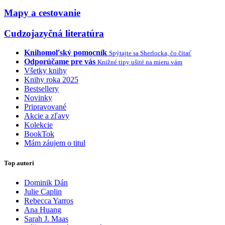
Mapy a cestovanie
Cudzojazyčná literatúra
Knihomoľský pomocník
Spýtajte sa Sherlocka, čo čítať
Odporúčame pre vás
Knižné tipy ušité na mieru vám
Všetky knihy
Knihy roka 2025
Bestsellery
Novinky
Pripravované
Akcie a zľavy
Kolekcie
BookTok
Mám záujem o titul
Top autori
Dominik Dán
Julie Caplin
Rebecca Yarros
Ana Huang
Sarah J. Maas