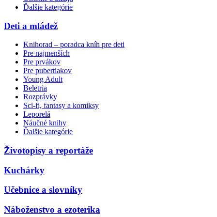
Ďalšie kategórie
Deti a mládež
Knihorad – poradca kníh pre deti
Pre najmenších
Pre prvákov
Pre pubertiakov
Young Adult
Beletria
Rozprávky
Sci-fi, fantasy a komiksy
Leporelá
Náučné knihy
Ďalšie kategórie
Životopisy a reportáže
Kuchárky
Učebnice a slovníky
Náboženstvo a ezoterika