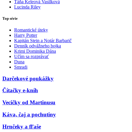
Táňa Keleová Vasilková
Lucinda Riley
Top série
Romantické úteky
Harry Potter
Kapitán Stein a Notár Barbarič
Denník odvážneho bojka
Krimi Dominika Dána
Učím sa rozprávať
Duna
Smradi
Darčekové poukážky
Čítačky e-kníh
Vecičky od Martinusu
Káva, čaj a pochutiny
Hrnčeky a fľaše