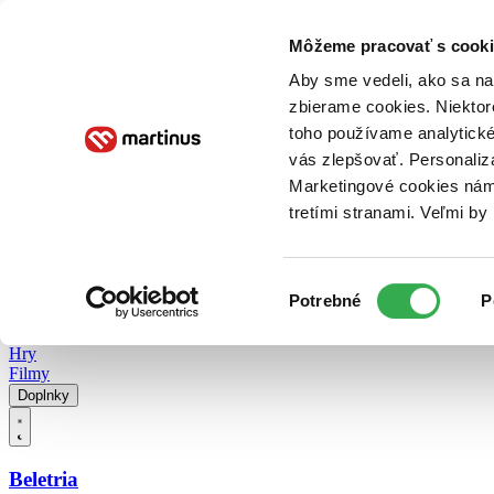
Doručenie
Kníhkupectvá
Knihovrátok
Poukážky
Knižný blog
Kontakt
Môžeme pracovať s cooki
Aby sme vedeli, ako sa na 
zbierame cookies. Niektor
E-knihy
Audioknihy
Hry
Filmy
Knihy
Doplnky
toho používame analytické
vás zlepšovať. Personaliz
Vyhľadávanie
Marketingové cookies nám 
tretími stranami. Veľmi b
Prihlásiť
Vyhľadávanie
Výber
Knihy
Potrebné
P
súhlasu
E-knihy
Audioknihy
Hry
Filmy
Doplnky
Beletria