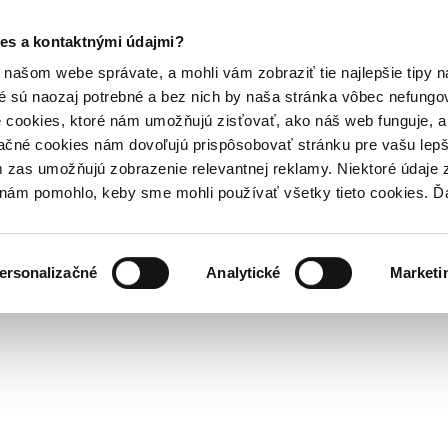
es a kontaktnými údajmi?
našom webe správate, a mohli vám zobraziť tie najlepšie tipy n
é sú naozaj potrebné a bez nich by naša stránka vôbec nefung
 cookies, ktoré nám umožňujú zisťovať, ako náš web funguje, a 
ačné cookies nám dovoľujú prispôsobovať stránku pre vašu lepši
zas umožňujú zobrazenie relevantnej reklamy. Niektoré údaje z
y nám pomohlo, keby sme mohli používať všetky tieto cookies. 
ersonalizačné
Analytické
Marketi