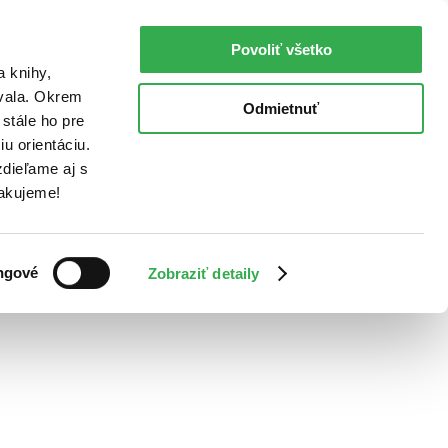
Povoliť všetko
a knihy,
ovala. Okrem
Odmietnuť
stále ho pre
u orientáciu.
dieľame aj s
Ďakujeme!
ngové
Zobraziť detaily