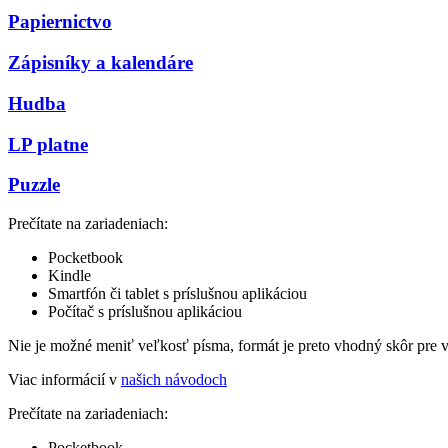
Papiernictvo
Zápisníky a kalendáre
Hudba
LP platne
Puzzle
Prečítate na zariadeniach:
Pocketbook
Kindle
Smartfón či tablet s príslušnou aplikáciou
Počítač s príslušnou aplikáciou
Nie je možné meniť veľkosť písma, formát je preto vhodný skôr pre 
Viac informácií v
našich návodoch
Prečítate na zariadeniach:
Pocketbook