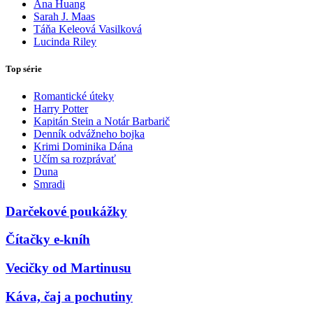
Ana Huang
Sarah J. Maas
Táňa Keleová Vasilková
Lucinda Riley
Top série
Romantické úteky
Harry Potter
Kapitán Stein a Notár Barbarič
Denník odvážneho bojka
Krimi Dominika Dána
Učím sa rozprávať
Duna
Smradi
Darčekové poukážky
Čítačky e-kníh
Vecičky od Martinusu
Káva, čaj a pochutiny