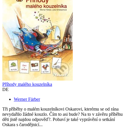
Příhody malého kouzelníka
DE
Werner Färber
Tři příběhy o malém kouzelníkovi Oskarovi, kterému se od rána
nevydařilo žádné kouzlo. Čím to asi bude? Na to v závěru příběhu
děti jistě najdou odpověď?. Pobaví je také vyprávění o setkání
Oskara s čarodějnicí...