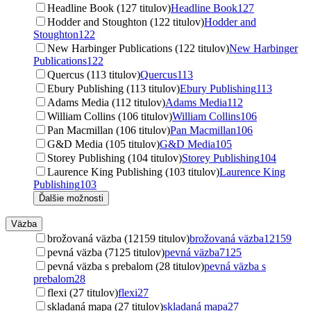
Headline Book (127 titulov)
Headline Book
127
Hodder and Stoughton (122 titulov)
Hodder and
Stoughton
122
New Harbinger Publications (122 titulov)
New Harbinger
Publications
122
Quercus (113 titulov)
Quercus
113
Ebury Publishing (113 titulov)
Ebury Publishing
113
Adams Media (112 titulov)
Adams Media
112
William Collins (106 titulov)
William Collins
106
Pan Macmillan (106 titulov)
Pan Macmillan
106
G&D Media (105 titulov)
G&D Media
105
Storey Publishing (104 titulov)
Storey Publishing
104
Laurence King Publishing (103 titulov)
Laurence King
Publishing
103
Ďalšie možnosti
Väzba
brožovaná väzba (12159 titulov)
brožovaná väzba
12159
pevná väzba (7125 titulov)
pevná väzba
7125
pevná väzba s prebalom (28 titulov)
pevná väzba s
prebalom
28
flexi (27 titulov)
flexi
27
skladaná mapa (27 titulov)
skladaná mapa
27