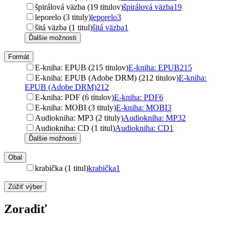
špirálová väzba (19 titulov)
špirálová väzba
19
leporelo (3 tituly)
leporelo
3
šitá väzba (1 titul)
šitá väzba
1
Ďalšie možnosti
Formát
E-kniha: EPUB (215 titulov)
E-kniha: EPUB
215
E-kniha: EPUB (Adobe DRM) (212 titulov)
E-kniha:
EPUB (Adobe DRM)
212
E-kniha: PDF (6 titulov)
E-kniha: PDF
6
E-kniha: MOBI (3 tituly)
E-kniha: MOBI
3
Audiokniha: MP3 (2 tituly)
Audiokniha: MP3
2
Audiokniha: CD (1 titul)
Audiokniha: CD
1
Ďalšie možnosti
Obal
krabička (1 titul)
krabička
1
Zúžiť výber
Zoradiť