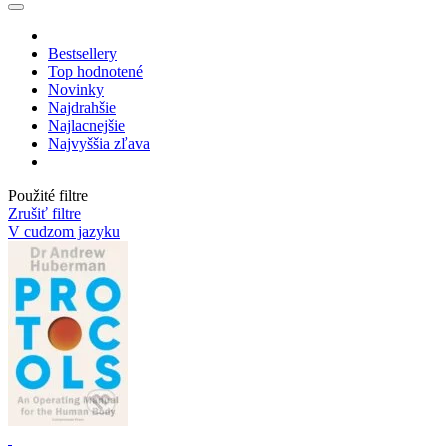
Bestsellery
Top hodnotené
Novinky
Najdrahšie
Najlacnejšie
Najvyššia zľava
Použité filtre
Zrušiť filtre
V cudzom jazyku