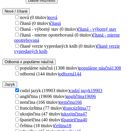
Ďalšie možnosti
Nové / čítané
nová (0 titulov)
nová
čítaná (0 titulov)
čítaná
čítaná - výborný stav (0 titulov)
čítaná - výborný stav
čítaná - mierne opotrebovaná (0 titulov)
čítaná - mierne
opotrebovaná
čítané verzie vypredaných kníh (0 titulov)
čítané verzie
vypredaných kníh
Odborná x populárne náučná
populárne náučná (1308 titulov)
populárne náučná
1308
odborná (144 titulov)
odborná
144
Jazyk
cudzí jazyk (19903 titulov)
cudzí jazyk
19903
angličtina (19696 titulov)
angličtina
19696
nemčina (166 titulov)
nemčina
166
francúzština (77 titulov)
francúzština
77
ukrajinčina (47 titulov)
ukrajinčina
47
španielčina (40 titulov)
španielčina
40
čeština (18 titulov)
čeština
18