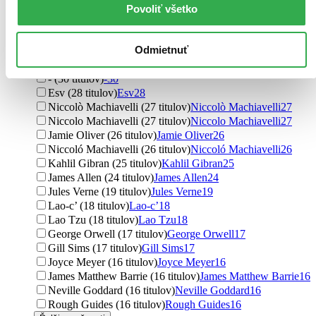
Povoliť všetko
Dale Carnegie (39 titulov)
Dale Carnegie
39
Mark Twain (37 titulov)
Mark Twain
37
Jonathan Swift (35 titulov)
Jonathan Swift
35
Odmietnuť
Harvard Business Review (32 titulov)
Harvard Business
Review
32
- (30 titulov)
-
30
Esv (28 titulov)
Esv
28
Niccolò Machiavelli (27 titulov)
Niccolò Machiavelli
27
Niccolo Machiavelli (27 titulov)
Niccolo Machiavelli
27
Jamie Oliver (26 titulov)
Jamie Oliver
26
Niccoló Machiavelli (26 titulov)
Niccoló Machiavelli
26
Kahlil Gibran (25 titulov)
Kahlil Gibran
25
James Allen (24 titulov)
James Allen
24
Jules Verne (19 titulov)
Jules Verne
19
Lao-c’ (18 titulov)
Lao-c’
18
Lao Tzu (18 titulov)
Lao Tzu
18
George Orwell (17 titulov)
George Orwell
17
Gill Sims (17 titulov)
Gill Sims
17
Joyce Meyer (16 titulov)
Joyce Meyer
16
James Matthew Barrie (16 titulov)
James Matthew Barrie
16
Neville Goddard (16 titulov)
Neville Goddard
16
Rough Guides (16 titulov)
Rough Guides
16