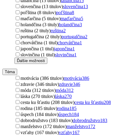
taliančina (15 titulov)
taliančina
15
slovenčina (13 titulov)
slovenčina
13
poľština (8 titulov)
poľština
8
maďarčina (5 titulov)
maďarčina
5
holandčina (3 tituly)
holandčina
3
ruština (2 tituly)
ruština
2
portugalčina (2 tituly)
portugalčina
2
chorvátčina (1 titul)
chorvátčina
1
japončina (1 titul)
japončina
1
slovinčina (1 titul)
slovinčina
1
Ďalšie možnosti
Téma
motivácia (386 titulov)
motivácia
386
zdravie (346 titulov)
zdravie
346
móda (312 titulov)
móda
312
láska (270 titulov)
láska
270
cesta ku šťastiu (208 titulov)
cesta ku šťastiu
208
rodina (185 titulov)
rodina
185
úspech (184 titulov)
úspech
184
dobrodružstvo (183 titulov)
dobrodružstvo
183
manželstvo (172 titulov)
manželstvo
172
vzťahy (167 titulov)
vzťahy
167