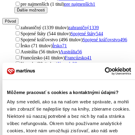
pre najmenších (1 titul)
pre najmenších
1
Ďalšie možnosti
Pôvod
zahraničný (1339 titulov)
zahraničný
1339
Spojené štáty (544 titulov)
Spojené štáty
544
Spojené kráľovstvo (496 titulov)
Spojené kráľovstvo
496
Írsko (71 titulov)
Írsko
71
Austrália (56 titulov)
Austrália
56
Francúzsko (41 titulov)
Francúzsko
41
Kanada (29 titulov)
Kanada
29
Japonsko (29 titulov)
Japonsko
29
Česko (19 titulov)
Česko
19
Rusko (17 titulov)
Rusko
17
severský (16 titulov)
severský
16
Môžeme pracovať s cookies a kontaktnými údajmi?
Rakúsko (13 titulov)
Rakúsko
13
Slovensko (12 titulov)
Slovensko
12
Aby sme vedeli, ako sa na našom webe správate, a mohli
Nórsko (11 titulov)
Nórsko
11
vám zobraziť tie najlepšie tipy na knihy, zbierame cookies.
Brazília (10 titulov)
Brazília
10
Niektoré sú naozaj potrebné a bez nich by naša stránka
Holandsko (8 titulov)
Holandsko
8
vôbec nefungovala. Okrem toho používame analytické
Peru (7 titulov)
Peru
7
Irán (6 titulov)
Irán
6
cookies, ktoré nám umožňujú zisťovať, ako náš web