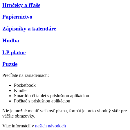
Hrnčeky a fľaše
Papiernictvo
Zápisníky a kalendáre
Hudba
LP platne
Puzzle
Prečítate na zariadeniach:
Pocketbook
Kindle
Smartfón či tablet s príslušnou aplikáciou
Počítač s príslušnou aplikáciou
Nie je možné meniť veľkosť písma, formát je preto vhodný skôr pre
väčšie obrazovky.
Viac informácií v
našich návodoch