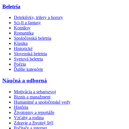
Beletria
Detektívky, trilery a horory
Sci-fi a fantasy
Komiksy
Romantika
Spoločenská beletria
Klasika
Historické
Slovenská beletria
Svetová beletria
Poézia
Ďalšie kategórie
Náučná a odborná
Motivácia a sebarozvoj
Biznis a manažment
Humanitné a spoločenské vedy
História
Životopisy a reportáže
Vzťahy a rodina
Zdravie a životný štýl
Počítače a internet