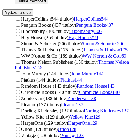
Ďalšie možnosti
Vydavateľstvo
HarperCollins (544 titulov)
HarperCollins
544
Penguin Books (437 titulov)
Penguin Books
437
Bloomsbury (306 titulov)
Bloomsbury
306
Hay House (259 titulov)
Hay House
259
Simon & Schuster (206 titulov)
Simon & Schuster
206
Thames & Hudson (175 titulov)
Thames & Hudson
175
WW Norton & Co (169 titulov)
WW Norton & Co
169
Thomas Nelson Publishers (156 titulov)
Thomas Nelson
Publishers
156
John Murray (144 titulov)
John Murray
144
Piatkus (144 titulov)
Piatkus
144
Random House (143 titulov)
Random House
143
Chronicle Books (140 titulov)
Chronicle Books
140
Zondervan (138 titulov)
Zondervan
138
Picador (137 titulov)
Picador
137
Dorling Kindersley (137 titulov)
Dorling Kindersley
137
Yellow Kite (129 titulov)
Yellow Kite
129
HarperOne (129 titulov)
HarperOne
129
Orion (128 titulov)
Orion
128
Vintage (128 titulov)
Vintage
128