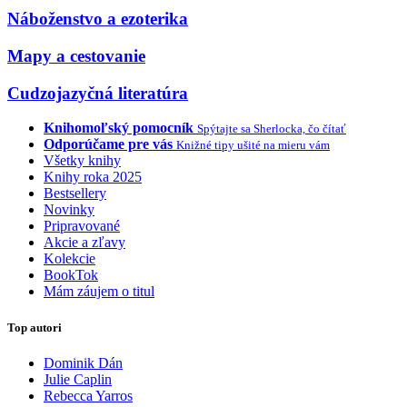
Náboženstvo a ezoterika
Mapy a cestovanie
Cudzojazyčná literatúra
Knihomoľský pomocník
Spýtajte sa Sherlocka, čo čítať
Odporúčame pre vás
Knižné tipy ušité na mieru vám
Všetky knihy
Knihy roka 2025
Bestsellery
Novinky
Pripravované
Akcie a zľavy
Kolekcie
BookTok
Mám záujem o titul
Top autori
Dominik Dán
Julie Caplin
Rebecca Yarros