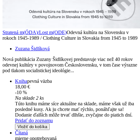
Stratená m(ÓDA)/Lost m(ODE)
Odevná kultúra na Slovensku v
rokoch 1945-1989 / Clothing Culture in Slovakia from 1945 to 1989
Zuzana Šidlíková
Nová publikácia Zuzany Šidlíkovej predstavuje viac než 40 rokov
odevnej kultúry v povojnovom Československu, v tom čase výrazne
pod tlakom socialistickej ideológie...
Kniha
pevná väzba
18,00 €
-10 %
Na sklade 2 ks
Túto knihu máme síce aktuálne na sklade, máme však už iba
posledné kusy. Ak ju chcete mať rýchlo, ponáhľajte sa!
Dodanie ďalších môže trvať dlhšie, zvyčajne do piatich dní.
Pridať do zoznamu
Vložiť do košíka
Čítaná
mierne opotrebovaná