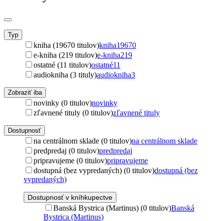
Typ
kniha (19670 titulov)
kniha
19670
e-kniha (219 titulov)
e-kniha
219
ostatné (11 titulov)
ostatné
11
audiokniha (3 tituly)
audiokniha
3
Zobraziť iba
novinky (0 titulov)
novinky
zľavnené tituly (0 titulov)
zľavnené tituly
Dostupnosť
na centrálnom sklade (0 titulov)
na centrálnom sklade
predpredaj (0 titulov)
predpredaj
pripravujeme (0 titulov)
pripravujeme
dostupná (bez vypredaných) (0 titulov)
dostupná (bez
vypredaných)
Dostupnosť v kníhkupectve
Banská Bystrica (Martinus) (0 titulov)
Banská
Bystrica (Martinus)