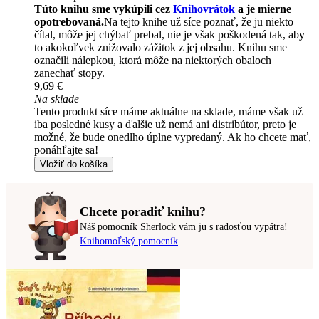
Túto knihu sme vykúpili cez
Knihovrátok
a je mierne
opotrebovaná.
Na tejto knihe už síce poznať, že ju niekto
čítal, môže jej chýbať prebal, nie je však poškodená tak, aby
to akokoľvek znižovalo zážitok z jej obsahu. Knihu sme
označili nálepkou, ktorá môže na niektorých obaloch
zanechať stopy.
9,69 €
Na sklade
Tento produkt síce máme aktuálne na sklade, máme však už
iba posledné kusy a ďalšie už nemá ani distribútor, preto je
možné, že bude onedlho úplne vypredaný. Ak ho chcete mať,
ponáhľajte sa!
Vložiť do košíka
Chcete poradiť knihu?
Náš pomocník Sherlock vám ju s radosťou vypátra!
Knihomoľský pomocník