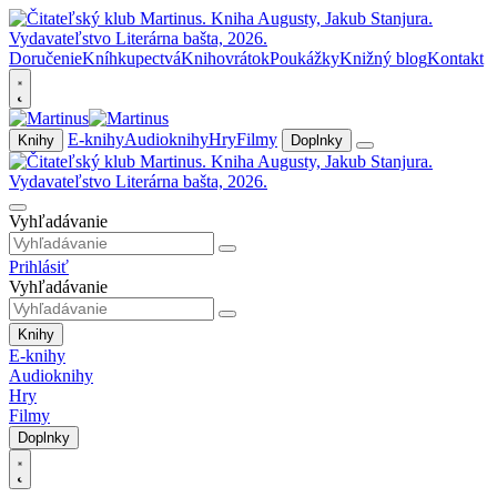
Doručenie
Kníhkupectvá
Knihovrátok
Poukážky
Knižný blog
Kontakt
E-knihy
Audioknihy
Hry
Filmy
Knihy
Doplnky
Vyhľadávanie
Prihlásiť
Vyhľadávanie
Knihy
E-knihy
Audioknihy
Hry
Filmy
Doplnky