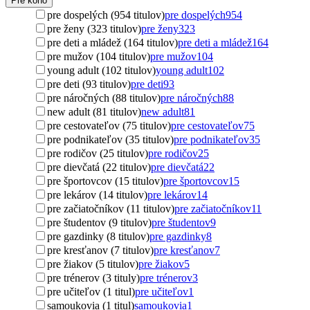
Pre koho
pre dospelých (954 titulov)
pre dospelých
954
pre ženy (323 titulov)
pre ženy
323
pre deti a mládež (164 titulov)
pre deti a mládež
164
pre mužov (104 titulov)
pre mužov
104
young adult (102 titulov)
young adult
102
pre deti (93 titulov)
pre deti
93
pre náročných (88 titulov)
pre náročných
88
new adult (81 titulov)
new adult
81
pre cestovateľov (75 titulov)
pre cestovateľov
75
pre podnikateľov (35 titulov)
pre podnikateľov
35
pre rodičov (25 titulov)
pre rodičov
25
pre dievčatá (22 titulov)
pre dievčatá
22
pre športovcov (15 titulov)
pre športovcov
15
pre lekárov (14 titulov)
pre lekárov
14
pre začiatočníkov (11 titulov)
pre začiatočníkov
11
pre študentov (9 titulov)
pre študentov
9
pre gazdinky (8 titulov)
pre gazdinky
8
pre kresťanov (7 titulov)
pre kresťanov
7
pre žiakov (5 titulov)
pre žiakov
5
pre trénerov (3 tituly)
pre trénerov
3
pre učiteľov (1 titul)
pre učiteľov
1
samoukovia (1 titul)
samoukovia
1