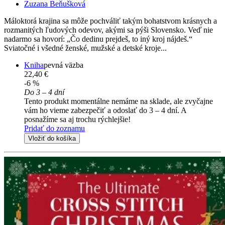
Zuzana Beňušková
Máloktorá krajina sa môže pochváliť takým bohatstvom krásnych a
rozmanitých ľudových odevov, akými sa pýši Slovensko. Veď nie
nadarmo sa hovorí: „Čo dedinu prejdeš, to iný kroj nájdeš.“
Sviatočné i všedné ženské, mužské a detské kroje...
Kniha
pevná väzba
22,40 €
-6 %
Do 3 – 4 dní
Tento produkt momentálne nemáme na sklade, ale zvyčajne
vám ho vieme zabezpečiť a odoslať do 3 – 4 dní. A
posnažíme sa aj trochu rýchlejšie!
Pridať do zoznamu
Vložiť do košíka