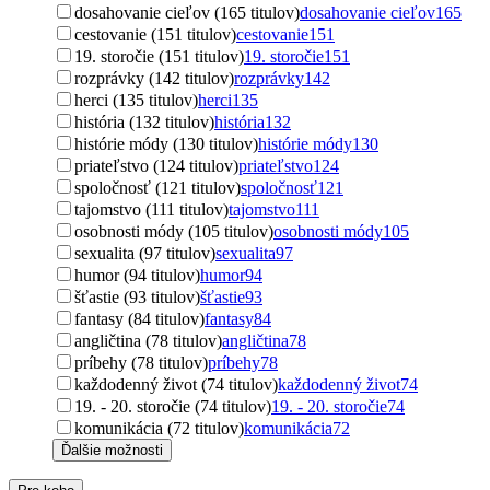
dosahovanie cieľov (165 titulov)
dosahovanie cieľov
165
cestovanie (151 titulov)
cestovanie
151
19. storočie (151 titulov)
19. storočie
151
rozprávky (142 titulov)
rozprávky
142
herci (135 titulov)
herci
135
história (132 titulov)
história
132
histórie módy (130 titulov)
histórie módy
130
priateľstvo (124 titulov)
priateľstvo
124
spoločnosť (121 titulov)
spoločnosť
121
tajomstvo (111 titulov)
tajomstvo
111
osobnosti módy (105 titulov)
osobnosti módy
105
sexualita (97 titulov)
sexualita
97
humor (94 titulov)
humor
94
šťastie (93 titulov)
šťastie
93
fantasy (84 titulov)
fantasy
84
angličtina (78 titulov)
angličtina
78
príbehy (78 titulov)
príbehy
78
každodenný život (74 titulov)
každodenný život
74
19. - 20. storočie (74 titulov)
19. - 20. storočie
74
komunikácia (72 titulov)
komunikácia
72
Ďalšie možnosti