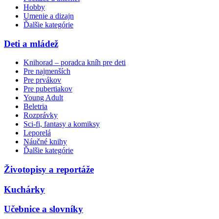
Hobby
Umenie a dizajn
Ďalšie kategórie
Deti a mládež
Knihorad – poradca kníh pre deti
Pre najmenších
Pre prvákov
Pre pubertiakov
Young Adult
Beletria
Rozprávky
Sci-fi, fantasy a komiksy
Leporelá
Náučné knihy
Ďalšie kategórie
Životopisy a reportáže
Kuchárky
Učebnice a slovníky