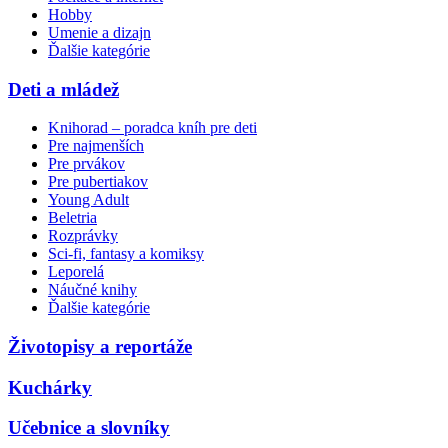
Hobby
Umenie a dizajn
Ďalšie kategórie
Deti a mládež
Knihorad – poradca kníh pre deti
Pre najmenších
Pre prvákov
Pre pubertiakov
Young Adult
Beletria
Rozprávky
Sci-fi, fantasy a komiksy
Leporelá
Náučné knihy
Ďalšie kategórie
Životopisy a reportáže
Kuchárky
Učebnice a slovníky