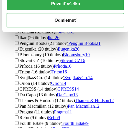
Povoliť všetko
Ďalšie možnosti
Vydavateľstvo
Odmietnuť
HarperCollins (43 titulov)
HarperCollins
43
Grada (42 titulov)
Grada
42
Fontána (32 titulov)
Fontána
32
Ikar (26 titulov)
Ikar
26
Penguin Books (21 titulov)
Penguin Books
21
Eugenika (20 titulov)
Eugenika
20
Bloomsbury (19 titulov)
Bloomsbury
19
Slovart CZ (16 titulov)
Slovart CZ
16
Príroda (16 titulov)
Príroda
16
Triton (16 titulov)
Triton
16
Svojtka&Co. (14 titulov)
Svojtka&Co.
14
Orion (14 titulov)
Orion
14
CPRESS (14 titulov)
CPRESS
14
Da Capo (13 titulov)
Da Capo
13
Thames & Hudson (12 titulov)
Thames & Hudson
12
Pan Macmillan (12 titulov)
Pan Macmillan
12
Pragma (11 titulov)
Pragma
11
Rebo (9 titulov)
Rebo
9
Fourth Estate (9 titulov)
Fourth Estate
9