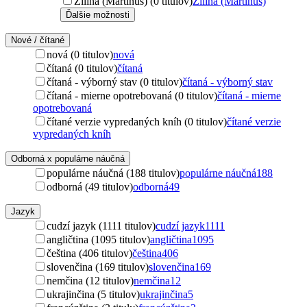
Žilina (Martinus) (0 titulov)
Žilina (Martinus)
Ďalšie možnosti
Nové / čítané
nová (0 titulov)
nová
čítaná (0 titulov)
čítaná
čítaná - výborný stav (0 titulov)
čítaná - výborný stav
čítaná - mierne opotrebovaná (0 titulov)
čítaná - mierne
opotrebovaná
čítané verzie vypredaných kníh (0 titulov)
čítané verzie
vypredaných kníh
Odborná x populárne náučná
populárne náučná (188 titulov)
populárne náučná
188
odborná (49 titulov)
odborná
49
Jazyk
cudzí jazyk (1111 titulov)
cudzí jazyk
1111
angličtina (1095 titulov)
angličtina
1095
čeština (406 titulov)
čeština
406
slovenčina (169 titulov)
slovenčina
169
nemčina (12 titulov)
nemčina
12
ukrajinčina (5 titulov)
ukrajinčina
5