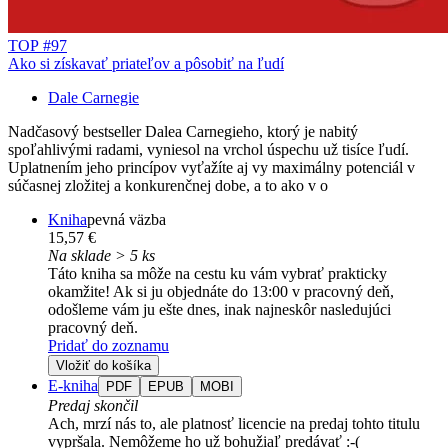
TOP #97
Ako si získavať priateľov a pôsobiť na ľudí
Dale Carnegie
Nadčasový bestseller Dalea Carnegieho, ktorý je nabitý
spoľahlivými radami, vyniesol na vrchol úspechu už tisíce ľudí.
Uplatnením jeho princípov vyťažíte aj vy maximálny potenciál v
súčasnej zložitej a konkurenčnej dobe, a to ako v o
Kniha
pevná väzba
15,57 €
Na sklade > 5 ks
Táto kniha sa môže na cestu ku vám vybrať prakticky
okamžite! Ak si ju objednáte do 13:00 v pracovný deň,
odošleme vám ju ešte dnes, inak najneskôr nasledujúci
pracovný deň.
Pridať do zoznamu
Vložiť do košíka
E-kniha
PDF
EPUB
MOBI
Predaj skončil
Ach, mrzí nás to, ale platnosť licencie na predaj tohto titulu
vypršala. Nemôžeme ho už bohužiaľ predávať :-(