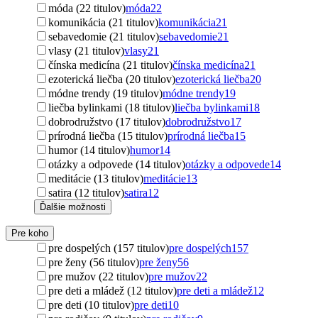
móda (22 titulov)
móda
22
komunikácia (21 titulov)
komunikácia
21
sebavedomie (21 titulov)
sebavedomie
21
vlasy (21 titulov)
vlasy
21
čínska medicína (21 titulov)
čínska medicína
21
ezoterická liečba (20 titulov)
ezoterická liečba
20
módne trendy (19 titulov)
módne trendy
19
liečba bylinkami (18 titulov)
liečba bylinkami
18
dobrodružstvo (17 titulov)
dobrodružstvo
17
prírodná liečba (15 titulov)
prírodná liečba
15
humor (14 titulov)
humor
14
otázky a odpovede (14 titulov)
otázky a odpovede
14
meditácie (13 titulov)
meditácie
13
satira (12 titulov)
satira
12
Ďalšie možnosti
Pre koho
pre dospelých (157 titulov)
pre dospelých
157
pre ženy (56 titulov)
pre ženy
56
pre mužov (22 titulov)
pre mužov
22
pre deti a mládež (12 titulov)
pre deti a mládež
12
pre deti (10 titulov)
pre deti
10