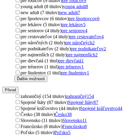
pre rodičov (9 titulov)
pre rodičov
9
young adult (8 titulov)
young adult
8
new adult (7 titulov)
new adult
7
pre športovcov (6 titulov)
pre športovcov
6
pre lekárov (5 titulov)
pre lekárov
5
pre seniorov (4 tituly)
pre seniorov
4
pre cestovateľov (4 tituly)
pre cestovateľov
4
pre náročných (2 tituly)
pre náročných
2
pre podnikateľov (2 tituly)
pre podnikateľov
2
pre najmenších (2 tituly)
pre najmenších
2
pre dievčatá (1 titul)
pre dievčatá
1
pre trénerov (1 titul)
pre trénerov
1
pre študentov (1 titul)
pre študentov
1
Ďalšie možnosti
Pôvod
zahraničný (154 titulov)
zahraničný
154
Spojené štáty (87 titulov)
Spojené štáty
87
Spojené kráľovstvo (44 titulov)
Spojené kráľovstvo
44
Česko (38 titulov)
Česko
38
Slovensko (11 titulov)
Slovensko
11
Francúzsko (8 titulov)
Francúzsko
8
Poľsko (5 titulov)
Poľsko
5