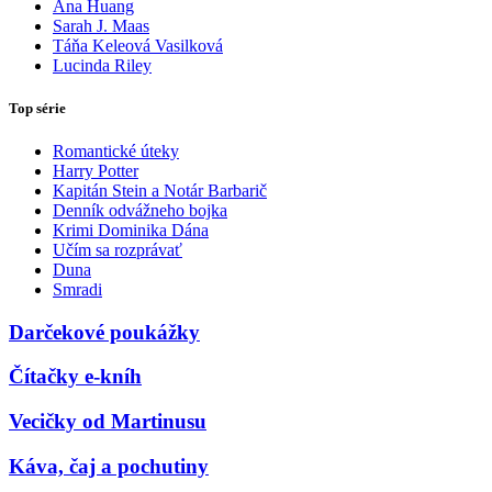
Ana Huang
Sarah J. Maas
Táňa Keleová Vasilková
Lucinda Riley
Top série
Romantické úteky
Harry Potter
Kapitán Stein a Notár Barbarič
Denník odvážneho bojka
Krimi Dominika Dána
Učím sa rozprávať
Duna
Smradi
Darčekové poukážky
Čítačky e-kníh
Vecičky od Martinusu
Káva, čaj a pochutiny