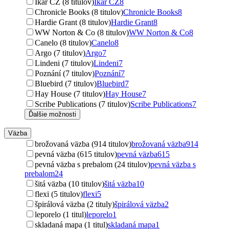
Ikar CZ (8 titulov)
Ikar CZ
8
Chronicle Books (8 titulov)
Chronicle Books
8
Hardie Grant (8 titulov)
Hardie Grant
8
WW Norton & Co (8 titulov)
WW Norton & Co
8
Canelo (8 titulov)
Canelo
8
Argo (7 titulov)
Argo
7
Lindeni (7 titulov)
Lindeni
7
Poznání (7 titulov)
Poznání
7
Bluebird (7 titulov)
Bluebird
7
Hay House (7 titulov)
Hay House
7
Scribe Publications (7 titulov)
Scribe Publications
7
Ďalšie možnosti
Väzba
brožovaná väzba (914 titulov)
brožovaná väzba
914
pevná väzba (615 titulov)
pevná väzba
615
pevná väzba s prebalom (24 titulov)
pevná väzba s
prebalom
24
šitá väzba (10 titulov)
šitá väzba
10
flexi (5 titulov)
flexi
5
špirálová väzba (2 tituly)
špirálová väzba
2
leporelo (1 titul)
leporelo
1
skladaná mapa (1 titul)
skladaná mapa
1