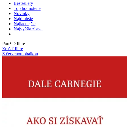
Bestsellery
Top hodnotené
Novinky
Najdrahšie
Najlacnejšie
Najvyššia zľava
Použité filtre
Zrušiť filtre
S červenou obálkou