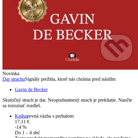
Novinka
Dar strachu
Signály prežitia, ktoré nás chránia pred násilím
Gavin de Becker
Skutočný strach je dar. Neopodstatnený strach je prekliatie. Naučte
sa rozoznať rozdiel.
Kniha
pevná väzba s prebalom
17,11 €
-14 %
Do 1 – 6 dní