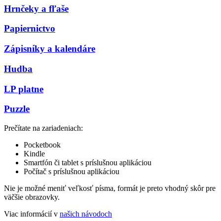
Hrnčeky a fľaše
Papiernictvo
Zápisníky a kalendáre
Hudba
LP platne
Puzzle
Prečítate na zariadeniach:
Pocketbook
Kindle
Smartfón či tablet s príslušnou aplikáciou
Počítač s príslušnou aplikáciou
Nie je možné meniť veľkosť písma, formát je preto vhodný skôr pre
väčšie obrazovky.
Viac informácií v
našich návodoch