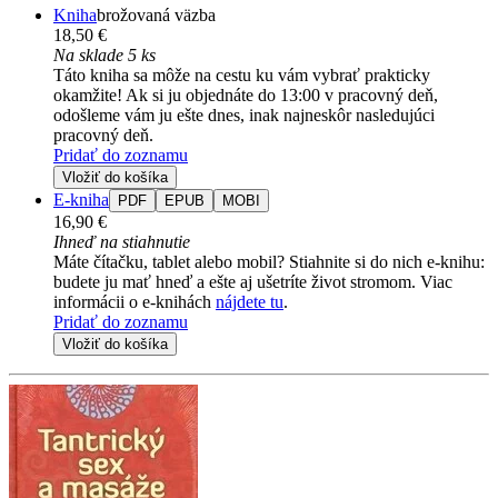
Kniha
brožovaná väzba
18,50 €
Na sklade 5 ks
Táto kniha sa môže na cestu ku vám vybrať prakticky
okamžite! Ak si ju objednáte do 13:00 v pracovný deň,
odošleme vám ju ešte dnes, inak najneskôr nasledujúci
pracovný deň.
Pridať do zoznamu
Vložiť do košíka
E-kniha
PDF
EPUB
MOBI
16,90 €
Ihneď na stiahnutie
Máte čítačku, tablet alebo mobil? Stiahnite si do nich e-knihu:
budete ju mať hneď a ešte aj ušetríte život stromom. Viac
informácii o e-knihách
nájdete tu
.
Pridať do zoznamu
Vložiť do košíka