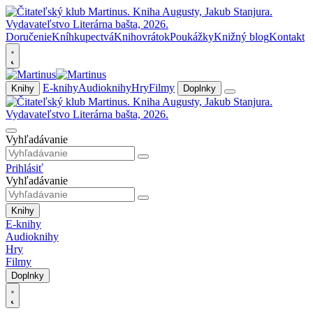
Doručenie
Kníhkupectvá
Knihovrátok
Poukážky
Knižný blog
Kontakt
E-knihy
Audioknihy
Hry
Filmy
Knihy
Doplnky
Vyhľadávanie
Prihlásiť
Vyhľadávanie
Knihy
E-knihy
Audioknihy
Hry
Filmy
Doplnky