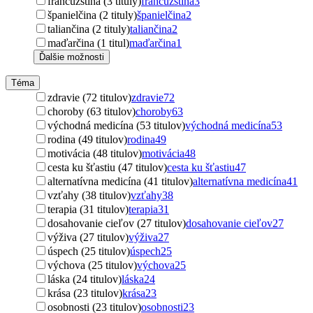
francúzština (3 tituly)
francúzština
3
španielčina (2 tituly)
španielčina
2
taliančina (2 tituly)
taliančina
2
maďarčina (1 titul)
maďarčina
1
Ďalšie možnosti
Téma
zdravie (72 titulov)
zdravie
72
choroby (63 titulov)
choroby
63
východná medicína (53 titulov)
východná medicína
53
rodina (49 titulov)
rodina
49
motivácia (48 titulov)
motivácia
48
cesta ku šťastiu (47 titulov)
cesta ku šťastiu
47
alternatívna medicína (41 titulov)
alternatívna medicína
41
vzťahy (38 titulov)
vzťahy
38
terapia (31 titulov)
terapia
31
dosahovanie cieľov (27 titulov)
dosahovanie cieľov
27
výživa (27 titulov)
výživa
27
úspech (25 titulov)
úspech
25
výchova (25 titulov)
výchova
25
láska (24 titulov)
láska
24
krása (23 titulov)
krása
23
osobnosti (23 titulov)
osobnosti
23