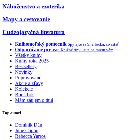
Náboženstvo a ezoterika
Mapy a cestovanie
Cudzojazyčná literatúra
Knihomoľský pomocník
Spýtajte sa Sherlocka, čo čítať
Odporúčame pre vás
Knižné tipy ušité na mieru vám
Všetky knihy
Knihy roka 2025
Bestsellery
Novinky
Pripravované
Akcie a zľavy
Kolekcie
BookTok
Mám záujem o titul
Top autori
Dominik Dán
Julie Caplin
Rebecca Yarros