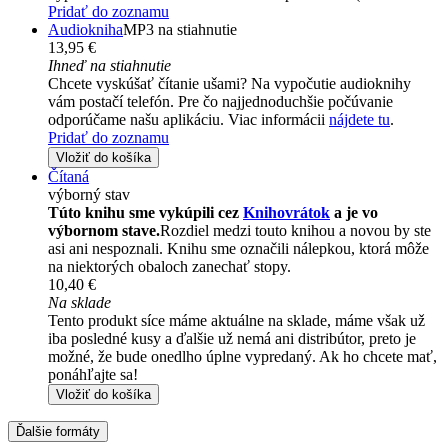
Pridať do zoznamu
Audiokniha
MP3 na stiahnutie
13,95 €
Ihneď na stiahnutie
Chcete vyskúšať čítanie ušami? Na vypočutie audioknihy
vám postačí telefón. Pre čo najjednoduchšie počúvanie
odporúčame našu aplikáciu. Viac informácii
nájdete tu
.
Pridať do zoznamu
Vložiť do košíka
Čítaná
výborný stav
Túto knihu sme vykúpili cez
Knihovrátok
a je vo
výbornom stave.
Rozdiel medzi touto knihou a novou by ste
asi ani nespoznali. Knihu sme označili nálepkou, ktorá môže
na niektorých obaloch zanechať stopy.
10,40 €
Na sklade
Tento produkt síce máme aktuálne na sklade, máme však už
iba posledné kusy a ďalšie už nemá ani distribútor, preto je
možné, že bude onedlho úplne vypredaný. Ak ho chcete mať,
ponáhľajte sa!
Vložiť do košíka
Ďalšie formáty