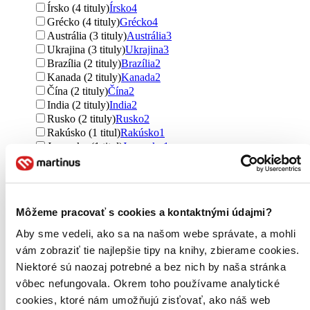
Írsko (4 tituly)
Írsko
4
Grécko (4 tituly)
Grécko
4
Austrália (3 tituly)
Austrália
3
Ukrajina (3 tituly)
Ukrajina
3
Brazília (2 tituly)
Brazília
2
Kanada (2 tituly)
Kanada
2
Čína (2 tituly)
Čína
2
India (2 tituly)
India
2
Rusko (2 tituly)
Rusko
2
Rakúsko (1 titul)
Rakúsko
1
Japonsko (1 titul)
Japonsko
1
Filipíny (1 titul)
Filipíny
1
Thajsko (1 titul)
Thajsko
1
Ďalšie možnosti
Môžeme pracovať s cookies a kontaktnými údajmi?
Autor
Dale Carnegie (22 titulov)
Dale Carnegie
22
Aby sme vedeli, ako sa na našom webe správate, a mohli
Gill Sims (12 titulov)
Gill Sims
12
vám zobraziť tie najlepšie tipy na knihy, zbierame cookies.
Randall Munroe (7 titulov)
Randall Munroe
7
Niektoré sú naozaj potrebné a bez nich by naša stránka
Louise L. Hay (6 titulov)
Louise L. Hay
6
Walter Lübeck (6 titulov)
Walter Lübeck
6
vôbec nefungovala. Okrem toho používame analytické
Ines de la Fressange (6 titulov)
Ines de la Fressange
6
cookies, ktoré nám umožňujú zisťovať, ako náš web