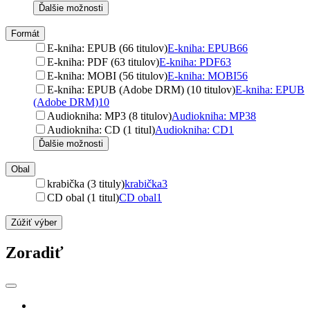
Ďalšie možnosti
Formát
E-kniha: EPUB (66 titulov)
E-kniha: EPUB
66
E-kniha: PDF (63 titulov)
E-kniha: PDF
63
E-kniha: MOBI (56 titulov)
E-kniha: MOBI
56
E-kniha: EPUB (Adobe DRM) (10 titulov)
E-kniha: EPUB
(Adobe DRM)
10
Audiokniha: MP3 (8 titulov)
Audiokniha: MP3
8
Audiokniha: CD (1 titul)
Audiokniha: CD
1
Ďalšie možnosti
Obal
krabička (3 tituly)
krabička
3
CD obal (1 titul)
CD obal
1
Zúžiť výber
Zoradiť