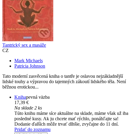
Tantrický sex a masáže
CZ
Mark Michaels
Patricia Johnson
Tato moderní zasvěcená kniha o tantře je oslavou nejzákladnější
lidské touhy a výpravou do tajemných zákoutí lidského těla. Není
běžnou erotickou...
Kniha
pevná väzba
17,39 €
Na sklade 2 ks
Túto knihu máme síce aktuálne na sklade, máme však už iba
posledné kusy. Ak ju chcete mať rýchlo, ponáhľajte sa!
Dodanie ďalších môže trvať dlhšie, zvyčajne do 11 dní.
Pridať do zoznamu