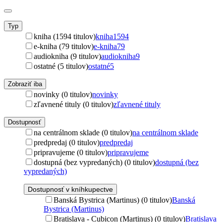
Typ
kniha (1594 titulov)
kniha
1594
e-kniha (79 titulov)
e-kniha
79
audiokniha (9 titulov)
audiokniha
9
ostatné (5 titulov)
ostatné
5
Zobraziť iba
novinky (0 titulov)
novinky
zľavnené tituly (0 titulov)
zľavnené tituly
Dostupnosť
na centrálnom sklade (0 titulov)
na centrálnom sklade
predpredaj (0 titulov)
predpredaj
pripravujeme (0 titulov)
pripravujeme
dostupná (bez vypredaných) (0 titulov)
dostupná (bez
vypredaných)
Dostupnosť v kníhkupectve
Banská Bystrica (Martinus) (0 titulov)
Banská
Bystrica (Martinus)
Bratislava - Cubicon (Martinus) (0 titulov)
Bratislava