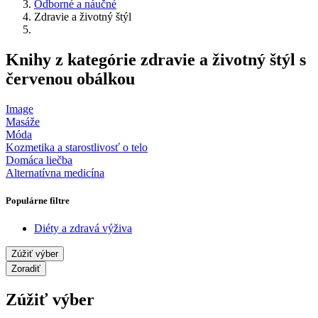
Odborné a náučné
Zdravie a životný štýl
Knihy z kategórie zdravie a životný štýl s
červenou obálkou
Image
Masáže
Móda
Kozmetika a starostlivosť o telo
Domáca liečba
Alternatívna medicína
Populárne filtre
Diéty a zdravá výživa
Zúžiť výber
Zoradiť
Zúžiť výber