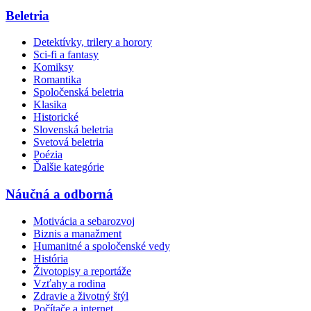
Beletria
Detektívky, trilery a horory
Sci-fi a fantasy
Komiksy
Romantika
Spoločenská beletria
Klasika
Historické
Slovenská beletria
Svetová beletria
Poézia
Ďalšie kategórie
Náučná a odborná
Motivácia a sebarozvoj
Biznis a manažment
Humanitné a spoločenské vedy
História
Životopisy a reportáže
Vzťahy a rodina
Zdravie a životný štýl
Počítače a internet