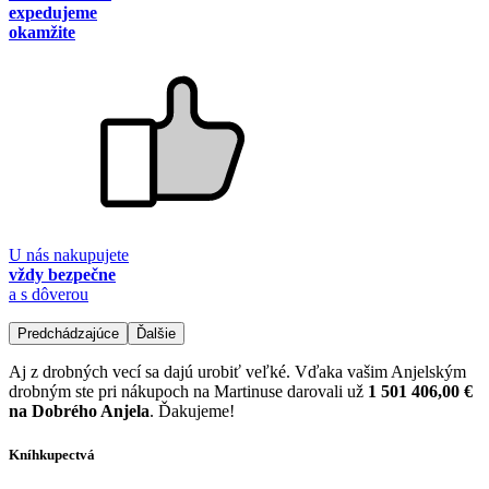
expedujeme
okamžite
U nás nakupujete
vždy bezpečne
a s dôverou
Predchádzajúce
Ďalšie
Aj z drobných vecí sa dajú urobiť veľké. Vďaka vašim Anjelským
drobným ste pri nákupoch na Martinuse darovali už
1 501 406,00 €
na Dobrého Anjela
. Ďakujeme!
Kníhkupectvá