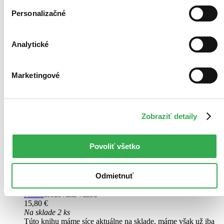
Personalizačné
Analytické
Marketingové
Lymfotaping
CZ
Zobraziť detaily
Terapeutické využití tejpování v lymfologii
Jitka Kobrová
Povoliť všetko
Lymfotaping přináší žádaný a efektivní doplněk ke standardní léčbě
otoků. Autoři se tentokrát specificky zaměřují na možnost ovlivnění
lymfatického a s ním úzce souvisejícího kardiovaskulárního systému
Odmietnuť
pomocí lymfotapu. Kniha nabízí rekapitulaci...
Kniha
brožovaná väzba
15,80 €
Na sklade 2 ks
Túto knihu máme síce aktuálne na sklade, máme však už iba