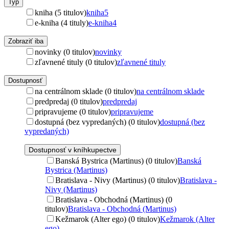
Typ
kniha (5 titulov)
kniha
5
e-kniha (4 tituly)
e-kniha
4
Zobraziť iba
novinky (0 titulov)
novinky
zľavnené tituly (0 titulov)
zľavnené tituly
Dostupnosť
na centrálnom sklade (0 titulov)
na centrálnom sklade
predpredaj (0 titulov)
predpredaj
pripravujeme (0 titulov)
pripravujeme
dostupná (bez vypredaných) (0 titulov)
dostupná (bez
vypredaných)
Dostupnosť v kníhkupectve
Banská Bystrica (Martinus) (0 titulov)
Banská
Bystrica (Martinus)
Bratislava - Nivy (Martinus) (0 titulov)
Bratislava -
Nivy (Martinus)
Bratislava - Obchodná (Martinus) (0
titulov)
Bratislava - Obchodná (Martinus)
Kežmarok (Alter ego) (0 titulov)
Kežmarok (Alter
ego)