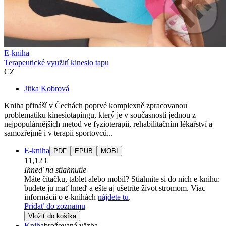
E-kniha
Terapeutické využití kinesio tapu
CZ
Jitka Kobrová
Kniha přináší v Čechách poprvé komplexně zpracovanou
problematiku kinesiotapingu, který je v současnosti jednou z
nejpopulárnějších metod ve fyzioterapii, rehabilitačním lékařství a
samozřejmě i v terapii sportovců...
E-kniha
PDF
EPUB
MOBI
11,12 €
Ihneď na stiahnutie
Máte čítačku, tablet alebo mobil? Stiahnite si do nich e-knihu:
budete ju mať hneď a ešte aj ušetríte život stromom. Viac
informácii o e-knihách
nájdete tu
.
Pridať do zoznamu
Vložiť do košíka
Kniha
brožovaná väzba