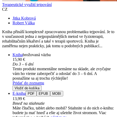
Terapeutické využití tejpování
CZ
Jitka Kobrová
Robert Válka
Kniha přináší komplexně zpracovanou problematiku tejpování. Je to
v současnosti jedna z nejpopulárnějších metod ve fyzioterapii,
rehabilitačním lékařství a také v terapii sportovců. Kniha je
zaměřena nejen prakticky, jak tomu u podobných publikací...
Kniha
brožovaná väzba
15,90 €
Do 3 – 6 dní
Tento produkt momentálne nemáme na sklade, ale zvyčajne
vám ho vieme zabezpečiť a odoslať do 3 – 6 dní. A
posnažíme sa aj trochu rýchlejšie!
Pridať do zoznamu
Vložiť do košíka
E-kniha
PDF
EPUB
MOBI
13,99 €
Ihneď na stiahnutie
Máte čítačku, tablet alebo mobil? Stiahnite si do nich e-knihu:
budete ju mať hneď a ešte aj ušetríte život stromom. Viac