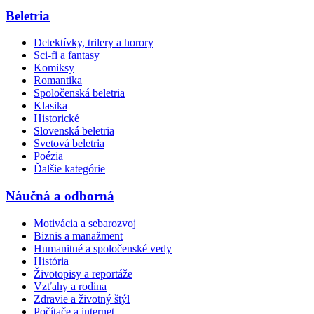
Beletria
Detektívky, trilery a horory
Sci-fi a fantasy
Komiksy
Romantika
Spoločenská beletria
Klasika
Historické
Slovenská beletria
Svetová beletria
Poézia
Ďalšie kategórie
Náučná a odborná
Motivácia a sebarozvoj
Biznis a manažment
Humanitné a spoločenské vedy
História
Životopisy a reportáže
Vzťahy a rodina
Zdravie a životný štýl
Počítače a internet