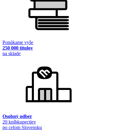
Ponúkame vyše
250 000 titulov
na sklade
Osobný odber
20 kníhkupectiev
po celom Slovensku