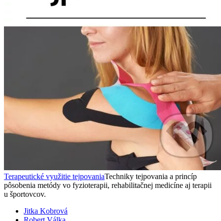
Terapeutické využitie tejpovania
Techniky tejpovania a princíp
pôsobenia metódy vo fyzioterapii, rehabilitačnej medicíne aj terapii
u športovcov.
Jitka Kobrová
Robert Válka