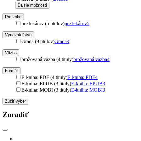
Ďalšie možnosti
Pre koho
pre lekárov (5 titulov)
pre lekárov
5
Vydavateľstvo
Grada (9 titulov)
Grada
9
Väzba
brožovaná väzba (4 tituly)
brožovaná väzba
4
Formát
E-kniha: PDF (4 tituly)
E-kniha: PDF
4
E-kniha: EPUB (3 tituly)
E-kniha: EPUB
3
E-kniha: MOBI (3 tituly)
E-kniha: MOBI
3
Zúžiť výber
Zoradiť