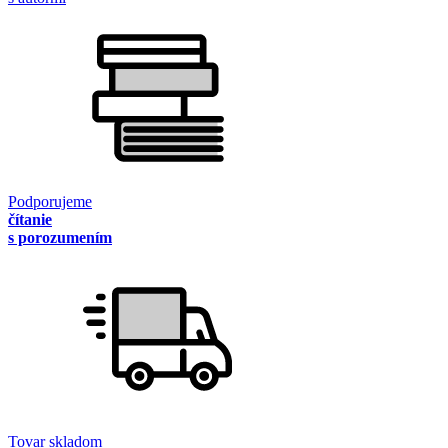
Podporujeme
čítanie
s porozumením
Tovar skladom