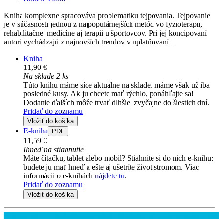
Kniha komplexne spracováva problematiku tejpovania. Tejpovanie
je v súčasnosti jednou z najpopulárnejších metód vo fyzioterapii,
rehabilitačnej medicíne aj terapii u športovcov. Pri jej koncipovaní
autori vychádzajú z najnovších trendov v uplatňovaní...
Kniha
11,90 €
Na sklade 2 ks
Túto knihu máme síce aktuálne na sklade, máme však už iba
posledné kusy. Ak ju chcete mať rýchlo, ponáhľajte sa!
Dodanie ďalších môže trvať dlhšie, zvyčajne do šiestich dní.
Pridať do zoznamu
Vložiť do košíka
E-kniha
PDF
11,59 €
Ihneď na stiahnutie
Máte čítačku, tablet alebo mobil? Stiahnite si do nich e-knihu:
budete ju mať hneď a ešte aj ušetríte život stromom. Viac
informácii o e-knihách
nájdete tu
.
Pridať do zoznamu
Vložiť do košíka