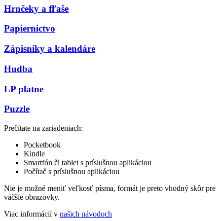
Hrnčeky a fľaše
Papiernictvo
Zápisníky a kalendáre
Hudba
LP platne
Puzzle
Prečítate na zariadeniach:
Pocketbook
Kindle
Smartfón či tablet s príslušnou aplikáciou
Počítač s príslušnou aplikáciou
Nie je možné meniť veľkosť písma, formát je preto vhodný skôr pre
väčšie obrazovky.
Viac informácií v
našich návodoch