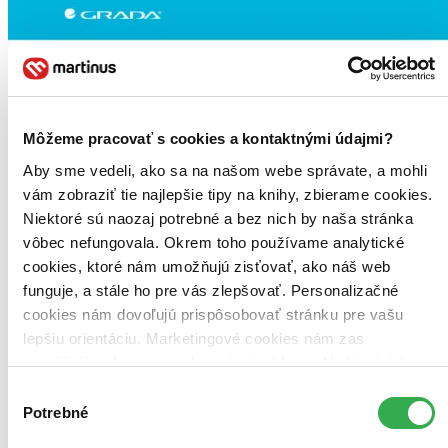
Môžeme pracovať s cookies a kontaktnými údajmi?
Aby sme vedeli, ako sa na našom webe správate, a mohli
vám zobraziť tie najlepšie tipy na knihy, zbierame cookies.
Niektoré sú naozaj potrebné a bez nich by naša stránka
vôbec nefungovala. Okrem toho používame analytické
cookies, ktoré nám umožňujú zisťovať, ako náš web
funguje, a stále ho pre vás zlepšovať. Personalizačné
cookies nám dovoľujú prispôsobovať stránku pre vašu
lepšiu orientáciu. Marketingové cookies nám zas
umožňujú zobrazenie relevantnej reklamy. Niektoré údaje
zdieľame aj s tretími stranami. Veľmi by nám pomohlo,
Výber
keby sme mohli používať všetky tieto cookies. Ďakujeme!
Potrebné
súhlasu