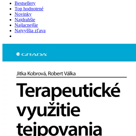
Bestsellery
Top hodnotené
Novinky
Najdrahšie
Najlacnejšie
Najvyššia zľava