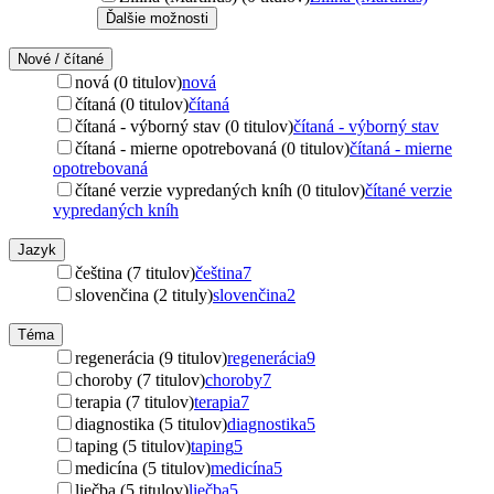
Ďalšie možnosti
Nové / čítané
nová (0 titulov)
nová
čítaná (0 titulov)
čítaná
čítaná - výborný stav (0 titulov)
čítaná - výborný stav
čítaná - mierne opotrebovaná (0 titulov)
čítaná - mierne
opotrebovaná
čítané verzie vypredaných kníh (0 titulov)
čítané verzie
vypredaných kníh
Jazyk
čeština (7 titulov)
čeština
7
slovenčina (2 tituly)
slovenčina
2
Téma
regenerácia (9 titulov)
regenerácia
9
choroby (7 titulov)
choroby
7
terapia (7 titulov)
terapia
7
diagnostika (5 titulov)
diagnostika
5
taping (5 titulov)
taping
5
medicína (5 titulov)
medicína
5
liečba (5 titulov)
liečba
5