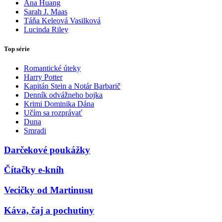
Ana Huang
Sarah J. Maas
Táňa Keleová Vasilková
Lucinda Riley
Top série
Romantické úteky
Harry Potter
Kapitán Stein a Notár Barbarič
Denník odvážneho bojka
Krimi Dominika Dána
Učím sa rozprávať
Duna
Smradi
Darčekové poukážky
Čítačky e-kníh
Vecičky od Martinusu
Káva, čaj a pochutiny