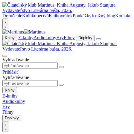
Doručenie
Kníhkupectvá
Knihovrátok
Poukážky
Knižný blog
Kontakt
E-knihy
Audioknihy
Hry
Filmy
Knihy
Doplnky
Vyhľadávanie
Prihlásiť
Vyhľadávanie
Knihy
E-knihy
Audioknihy
Hry
Filmy
Doplnky