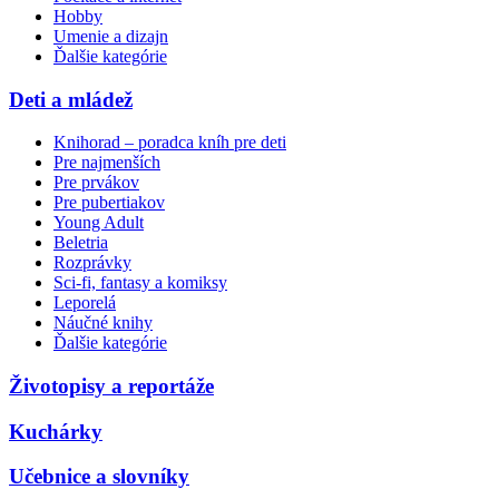
Hobby
Umenie a dizajn
Ďalšie kategórie
Deti a mládež
Knihorad – poradca kníh pre deti
Pre najmenších
Pre prvákov
Pre pubertiakov
Young Adult
Beletria
Rozprávky
Sci-fi, fantasy a komiksy
Leporelá
Náučné knihy
Ďalšie kategórie
Životopisy a reportáže
Kuchárky
Učebnice a slovníky