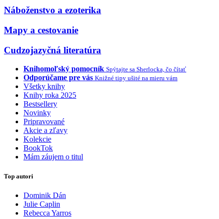
Náboženstvo a ezoterika
Mapy a cestovanie
Cudzojazyčná literatúra
Knihomoľský pomocník
Spýtajte sa Sherlocka, čo čítať
Odporúčame pre vás
Knižné tipy ušité na mieru vám
Všetky knihy
Knihy roka 2025
Bestsellery
Novinky
Pripravované
Akcie a zľavy
Kolekcie
BookTok
Mám záujem o titul
Top autori
Dominik Dán
Julie Caplin
Rebecca Yarros