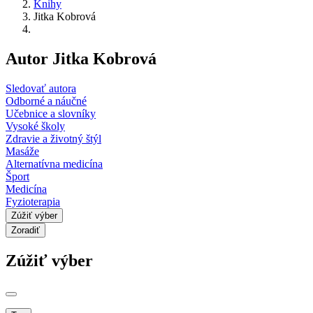
Knihy
Jitka Kobrová
Autor Jitka Kobrová
Sledovať autora
Odborné a náučné
Učebnice a slovníky
Vysoké školy
Zdravie a životný štýl
Masáže
Alternatívna medicína
Šport
Medicína
Fyzioterapia
Zúžiť výber
Zoradiť
Zúžiť výber