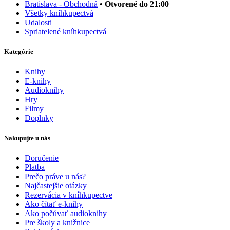
Bratislava - Obchodná
• Otvorené do 21:00
Všetky kníhkupectvá
Udalosti
Spriatelené kníhkupectvá
Kategórie
Knihy
E-knihy
Audioknihy
Hry
Filmy
Doplnky
Nakupujte u nás
Doručenie
Platba
Prečo práve u nás?
Najčastejšie otázky
Rezervácia v kníhkupectve
Ako čítať e-knihy
Ako počúvať audioknihy
Pre školy a knižnice