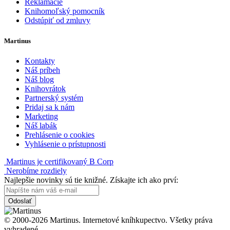
Reklamácie
Knihomoľský pomocník
Odstúpiť od zmluvy
Martinus
Kontakty
Náš príbeh
Náš blog
Knihovrátok
Partnerský systém
Pridaj sa k nám
Marketing
Náš labák
Prehlásenie o cookies
Vyhlásenie o prístupnosti
Martinus je certifikovaný B Corp
Nerobíme rozdiely
Najlepšie novinky sú tie knižné. Získajte ich ako prví:
Odoslať
© 2000-2026 Martinus. Internetové kníhkupectvo. Všetky práva
vyhradené.