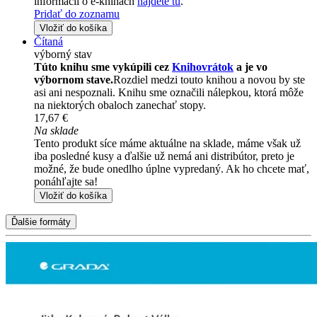
informácii o e-knihách
nájdete tu
.
Pridať do zoznamu
Vložiť do košíka
Čítaná
výborný stav
Túto knihu sme vykúpili cez
Knihovrátok
a je vo
výbornom stave.
Rozdiel medzi touto knihou a novou by ste
asi ani nespoznali. Knihu sme označili nálepkou, ktorá môže
na niektorých obaloch zanechať stopy.
17,67 €
Na sklade
Tento produkt síce máme aktuálne na sklade, máme však už
iba posledné kusy a ďalšie už nemá ani distribútor, preto je
možné, že bude onedlho úplne vypredaný. Ak ho chcete mať,
ponáhľajte sa!
Vložiť do košíka
Ďalšie formáty