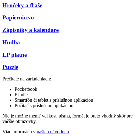
Hrnčeky a fľaše
Papiernictvo
Zápisníky a kalendáre
Hudba
LP platne
Puzzle
Prečítate na zariadeniach:
Pocketbook
Kindle
Smartfón či tablet s príslušnou aplikáciou
Počítač s príslušnou aplikáciou
Nie je možné meniť veľkosť písma, formát je preto vhodný skôr pre
väčšie obrazovky.
Viac informácií v
našich návodoch