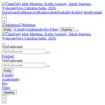
Doručenie
Kníhkupectvá
Knihovrátok
Poukážky
Knižný blog
Kontakt
E-knihy
Audioknihy
Hry
Filmy
Knihy
Doplnky
Vyhľadávanie
Prihlásiť
Vyhľadávanie
Knihy
E-knihy
Audioknihy
Hry
Filmy
Doplnky