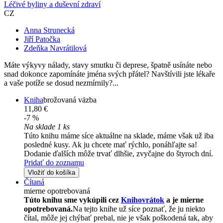
Léčivé byliny a duševní zdraví
CZ
Anna Strunecká
Jiří Patočka
Zdeňka Navrátilová
Máte výkyvy nálady, stavy smutku či deprese, špatně usínáte nebo
snad dokonce zapomínáte jména svých přátel? Navštívili jste lékaře
a vaše potíže se dosud nezmírnily?...
Kniha
brožovaná väzba
11,80 €
-7 %
Na sklade 1 ks
Túto knihu máme síce aktuálne na sklade, máme však už iba
posledné kusy. Ak ju chcete mať rýchlo, ponáhľajte sa!
Dodanie ďalších môže trvať dlhšie, zvyčajne do štyroch dní.
Pridať do zoznamu
Vložiť do košíka
Čítaná
mierne opotrebovaná
Túto knihu sme vykúpili cez
Knihovrátok
a je mierne
opotrebovaná.
Na tejto knihe už síce poznať, že ju niekto
čítal, môže jej chýbať prebal, nie je však poškodená tak, aby