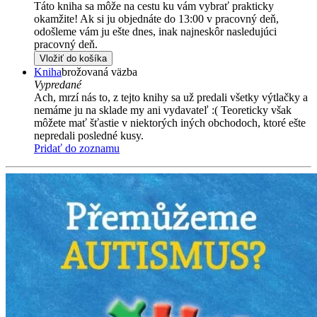
Táto kniha sa môže na cestu ku vám vybrať prakticky
okamžite! Ak si ju objednáte do 13:00 v pracovný deň,
odošleme vám ju ešte dnes, inak najneskôr nasledujúci
pracovný deň.
Vložiť do košíka
Kniha
brožovaná väzba
Vypredané
Ach, mrzí nás to, z tejto knihy sa už predali všetky výtlačky a
nemáme ju na sklade my ani vydavateľ :( Teoreticky však
môžete mať šťastie v niektorých iných obchodoch, ktoré ešte
nepredali posledné kusy.
Pridať do zoznamu