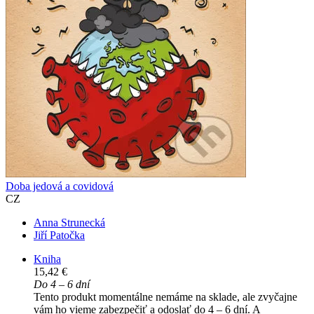
Doba jedová a covidová
CZ
Anna Strunecká
Jiří Patočka
Kniha
15,42 €
Do 4 – 6 dní
Tento produkt momentálne nemáme na sklade, ale zvyčajne
vám ho vieme zabezpečiť a odoslať do 4 – 6 dní. A