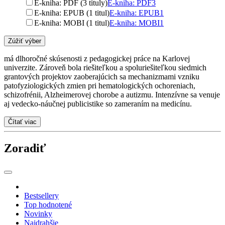
E-kniha: PDF (3 tituly)
E-kniha: PDF
3
E-kniha: EPUB (1 titul)
E-kniha: EPUB
1
E-kniha: MOBI (1 titul)
E-kniha: MOBI
1
Zúžiť výber
má dlhoročné skúsenosti z pedagogickej práce na Karlovej
univerzite. Zároveň bola riešiteľkou a spoluriešiteľkou siedmich
grantových projektov zaoberajúcich sa mechanizmami vzniku
patofyziologických zmien pri hematologických ochoreniach,
schizofrénii, Alzheimerovej chorobe a autizmu. Intenzívne sa venuje
aj vedecko-náučnej publicistike so zameraním na medicínu.
Čítať viac
Zoradiť
Bestsellery
Top hodnotené
Novinky
Najdrahšie