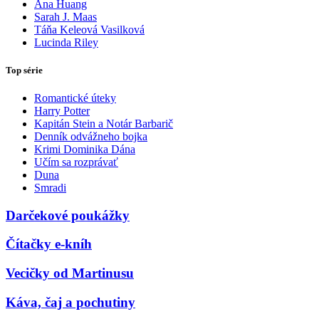
Ana Huang
Sarah J. Maas
Táňa Keleová Vasilková
Lucinda Riley
Top série
Romantické úteky
Harry Potter
Kapitán Stein a Notár Barbarič
Denník odvážneho bojka
Krimi Dominika Dána
Učím sa rozprávať
Duna
Smradi
Darčekové poukážky
Čítačky e-kníh
Vecičky od Martinusu
Káva, čaj a pochutiny