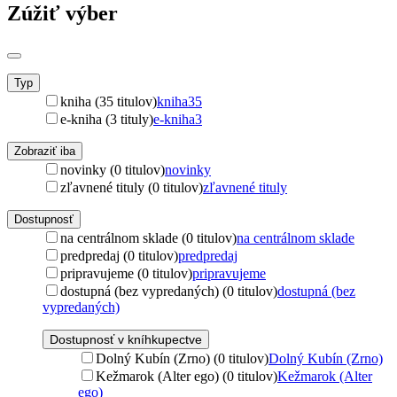
Zúžiť výber
Typ
kniha (35 titulov)
kniha
35
e-kniha (3 tituly)
e-kniha
3
Zobraziť iba
novinky (0 titulov)
novinky
zľavnené tituly (0 titulov)
zľavnené tituly
Dostupnosť
na centrálnom sklade (0 titulov)
na centrálnom sklade
predpredaj (0 titulov)
predpredaj
pripravujeme (0 titulov)
pripravujeme
dostupná (bez vypredaných) (0 titulov)
dostupná (bez
vypredaných)
Dostupnosť v kníhkupectve
Dolný Kubín (Zrno) (0 titulov)
Dolný Kubín (Zrno)
Kežmarok (Alter ego) (0 titulov)
Kežmarok (Alter
ego)