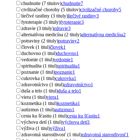
chudnutie (7 titulov)
chudnutie
7
civilizačné choroby (5 titulov)
civilizačné choroby
5
liečivé rastliny (3 tituly)
liečivé rastliny
3
fytoterapie (3 tituly)
fytoterapie
3
zdravie (3 tituly)
zdravie
3
alternatívna medicína (2 tituly)
alternatívna medicína
2
potraviny (2 tituly)
potraviny
2
človek (1 titul)
človek
1
duchovno (1 titul)
duchovno
1
vedomie (1 titul)
vedomie
1
spiritualita (1 titul)
spiritualita
1
poznanie (1 titul)
poznanie
1
cukrovka (1 titul)
cukrovka
1
zdravotníctvo (1 titul)
zdravotníctvo
1
duša a telo (1 titul)
duša a telo
1
viera (1 titul)
viera
1
kozmetika (1 titul)
kozmetika
1
autizmus (1 titul)
autizmus
1
cesta ku šťastiu (1 titul)
cesta ku šťastiu
1
výchova detí (1 titul)
výchova detí
1
výživa (1 titul)
výživa
1
zdravotná starostlivosť (1 titul)
zdravotná starostlivosť
1