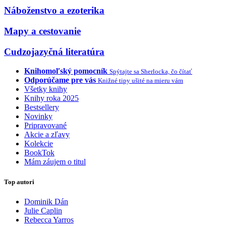
Náboženstvo a ezoterika
Mapy a cestovanie
Cudzojazyčná literatúra
Knihomoľský pomocník
Spýtajte sa Sherlocka, čo čítať
Odporúčame pre vás
Knižné tipy ušité na mieru vám
Všetky knihy
Knihy roka 2025
Bestsellery
Novinky
Pripravované
Akcie a zľavy
Kolekcie
BookTok
Mám záujem o titul
Top autori
Dominik Dán
Julie Caplin
Rebecca Yarros