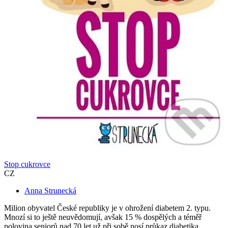
Stop cukrovce
CZ
Anna Strunecká
Milion obyvatel České republiky je v ohrožení diabetem 2. typu.
Mnozí si to ještě neuvědomují, avšak 15 % dospělých a téměř
polovina seniorů nad 70 let už při sobě nosí průkaz diabetika.