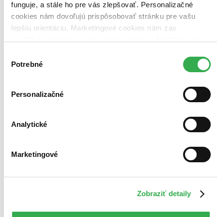
funguje, a stále ho pre vás zlepšovať. Personalizačné
cookies nám dovoľujú prispôsobovať stránku pre vašu
lepšiu orientáciu. Marketingové cookies nám zas
umožňujú zobrazenie relevantnej reklamy. Niektoré údaje
zdieľame aj s tretími stranami. Veľmi by nám pomohlo,
Výber
keby sme mohli používať všetky tieto cookies. Ďakujeme!
Potrebné
súhlasu
Personalizačné
Analytické
Marketingové
Zobraziť detaily
Doba jedová 2
CZ