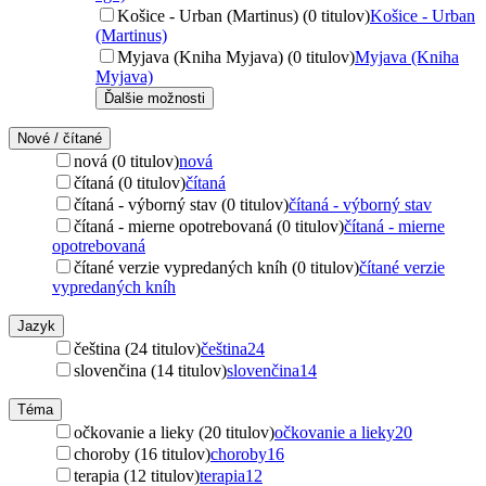
Košice - Urban (Martinus) (0 titulov)
Košice - Urban
(Martinus)
Myjava (Kniha Myjava) (0 titulov)
Myjava (Kniha
Myjava)
Ďalšie možnosti
Nové / čítané
nová (0 titulov)
nová
čítaná (0 titulov)
čítaná
čítaná - výborný stav (0 titulov)
čítaná - výborný stav
čítaná - mierne opotrebovaná (0 titulov)
čítaná - mierne
opotrebovaná
čítané verzie vypredaných kníh (0 titulov)
čítané verzie
vypredaných kníh
Jazyk
čeština (24 titulov)
čeština
24
slovenčina (14 titulov)
slovenčina
14
Téma
očkovanie a lieky (20 titulov)
očkovanie a lieky
20
choroby (16 titulov)
choroby
16
terapia (12 titulov)
terapia
12