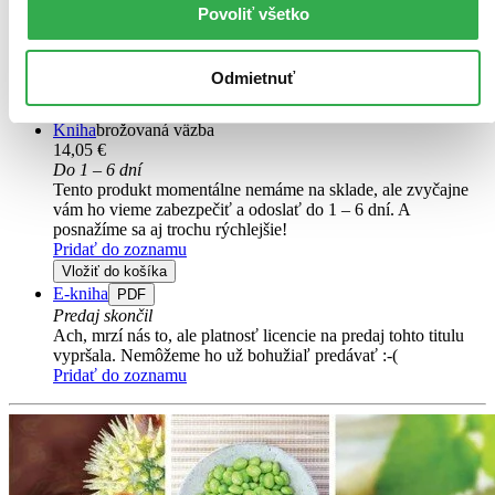
Povoliť všetko
Anna Strunecká
Jiří Patočka
Odmietnuť
2. diel série
Doba jedová
Kniha
brožovaná väzba
14,05 €
Do 1 – 6 dní
Tento produkt momentálne nemáme na sklade, ale zvyčajne
vám ho vieme zabezpečiť a odoslať do 1 – 6 dní. A
posnažíme sa aj trochu rýchlejšie!
Pridať do zoznamu
Vložiť do košíka
E-kniha
PDF
Predaj skončil
Ach, mrzí nás to, ale platnosť licencie na predaj tohto titulu
vypršala. Nemôžeme ho už bohužiaľ predávať :-(
Pridať do zoznamu