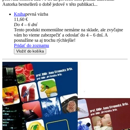
Autorka bestsellerů o době jedové v této publikaci...
Kniha
pevná väzba
11,60 €
Do 4 – 6 dní
Tento produkt momentálne nemáme na sklade, ale zvyčajne
vám ho vieme zabezpečiť a odoslať do 4 – 6 dní. A
posnažíme sa aj trochu rýchlejšie!
Pridať do zoznamu
Vložiť do košíka