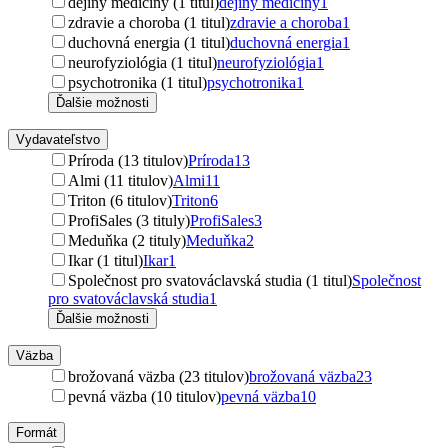
dejiny medicíny (1 titul)
dejiny medicíny
1
zdravie a choroba (1 titul)
zdravie a choroba
1
duchovná energia (1 titul)
duchovná energia
1
neurofyziológia (1 titul)
neurofyziológia
1
psychotronika (1 titul)
psychotronika
1
Ďalšie možnosti
Vydavateľstvo
Príroda (13 titulov)
Príroda
13
Almi (11 titulov)
Almi
11
Triton (6 titulov)
Triton
6
ProfiSales (3 tituly)
ProfiSales
3
Meduňka (2 tituly)
Meduňka
2
Ikar (1 titul)
Ikar
1
Společnost pro svatováclavská studia (1 titul)
Společnost
pro svatováclavská studia
1
Ďalšie možnosti
Väzba
brožovaná väzba (23 titulov)
brožovaná väzba
23
pevná väzba (10 titulov)
pevná väzba
10
Formát