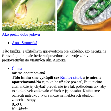
Ako prežiť dobu jedovú
Anna Strunecká
Táto knižka je užitočným sprievodcom pre každého, kto nečaká na
čarovnú pilulku, ale berie zodpovednosť za svoje zdravie
predovšetkým do vlastných rúk. Autorka
Čítaná
mierne opotrebovaná
Túto knihu sme vykúpili cez
Knihovrátok
a je mierne
opotrebovaná.
Na tejto knihe už síce poznať, že ju niekto
čítal, môže jej chýbať prebal, nie je však poškodená tak, aby
to akokoľvek znižovalo zážitok z jej obsahu. Knihu sme
označili nálepkou, ktorá môže na niektorých obaloch
zanechať stopy.
8,50 €
Na sklade