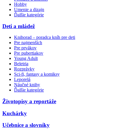
Hobby
Umenie a dizajn
Ďalšie kategórie
Deti a mládež
Knihorad – poradca kníh pre deti
Pre najmenších
Pre prvákov
Pre pubertiakov
Young Adult
Beletria
Rozprávky
Sci-fi, fantasy a komiksy
Leporelá
Náučné knihy
Ďalšie kategórie
Životopisy a reportáže
Kuchárky
Učebnice a slovníky