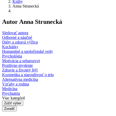
Knihy
Anna Strunecká
Autor Anna Strunecká
Sledovať autora
Odborné a náučné
Diéty a zdravá výživa
Kuchárky
Humanitné a spoločenské vedy
Psychológia
Motivácia a sebarozvoj
Pozitívne myslenie
Zdravie a životný štýl
Kozmetika a starostlivosť o telo
Alternatívna medicína
Vzťahy a rodina
Medicína
Psychiatria
Viac kategórií
Zúžiť výber
Zoradiť