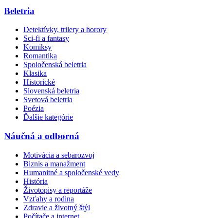
Beletria
Detektívky, trilery a horory
Sci-fi a fantasy
Komiksy
Romantika
Spoločenská beletria
Klasika
Historické
Slovenská beletria
Svetová beletria
Poézia
Ďalšie kategórie
Náučná a odborná
Motivácia a sebarozvoj
Biznis a manažment
Humanitné a spoločenské vedy
História
Životopisy a reportáže
Vzťahy a rodina
Zdravie a životný štýl
Počítače a internet